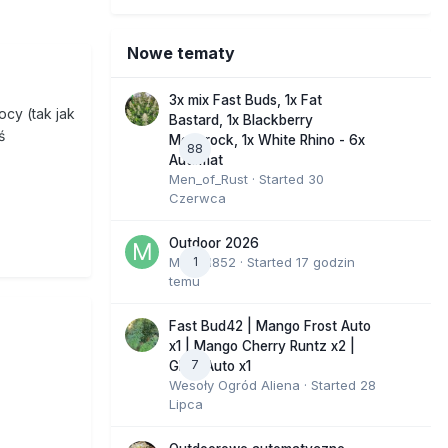
Nowe tematy
3x mix Fast Buds, 1x Fat
ocy (tak jak
Bastard, 1x Blackberry
iś
Moonrock, 1x White Rhino - 6x
88
Automat
Men_of_Rust
· Started
30
Czerwca
Outdoor 2026
Marcel852
1
· Started
17 godzin
temu
Fast Bud42 | Mango Frost Auto
x1 | Mango Cherry Runtz x2 |
7
GMO Auto x1
Wesoły Ogród Aliena
· Started
28
Lipca