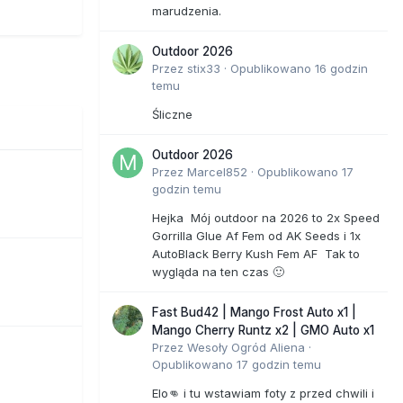
marudzenia.
Outdoor 2026
Przez
stix33
·
Opublikowano
16 godzin
temu
Śliczne
Outdoor 2026
Przez
Marcel852
·
Opublikowano
17
godzin temu
Hejka Mój outdoor na 2026 to 2x Speed
Gorrilla Glue Af Fem od AK Seeds i 1x
AutoBlack Berry Kush Fem AF Tak to
wygląda na ten czas 🙂
Fast Bud42 | Mango Frost Auto x1 |
Mango Cherry Runtz x2 | GMO Auto x1
Przez
Wesoły Ogród Aliena
·
Opublikowano
17 godzin temu
Elo👊 i tu wstawiam foty z przed chwili i