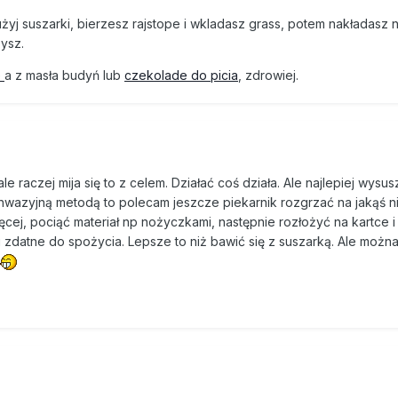
użyj suszarki, bierzesz rajstope i wkladasz grass, potem nakładasz
zysz.
e
a z masła budyń lub
czekolade do picia
, zdrowiej.
aczej mija się to z celem. Działać coś działa. Ale najlepiej wysus
inwazyjną metodą to polecam jeszcze piekarnik rozgrzać na jakąś n
ęcej, pociąć materiał np nożyczkami, następnie rozłożyć na kartce i
 zdatne do spożycia. Lepsze to niż bawić się z suszarką. Ale można 