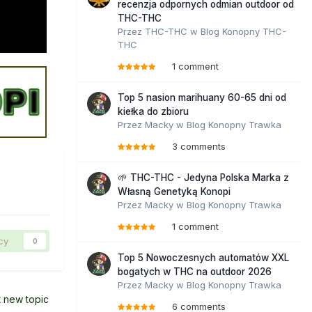
recenzja odpornych odmian outdoor od
THC-THC
Przez
THC-THC
w
Blog Konopny THC-
THC
1 comment
Top 5 nasion marihuany 60-65 dni od
kiełka do zbioru
Przez
Macky
w
Blog Konopny Trawka
3 comments
🌱 THC-THC - Jedyna Polska Marka z
Własną Genetyką Konopi
Przez
Macky
w
Blog Konopny Trawka
1 comment
cy
0
Top 5 Nowoczesnych automatów XXL
bogatych w THC na outdoor 2026
Przez
Macky
w
Blog Konopny Trawka
t new topic
6 comments