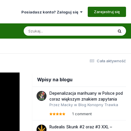
Zarejestruj się
Posiadasz konto? Zaloguj się
Cała aktywność
Wpisy na blogu
Depenalizacja marihuany w Polsce pod
coraz większym znakiem zapytania
Przez
Macky
w
Blog Konopny Trawka
1 comment
Rudealis Skunk #2 oraz #3 XXL –