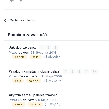
Go to topic listing
Podobna zawartość
Jak dobrze palić.
1
2
3
Przez
dewey
,
28 Stycznia 2014
(i 1 więcej)
palenie
palić
W jakich klimatach lubicie palić?
1
2
3
4
7
Przez
Cannabis-fan
,
14 Maja 2009
(i 3 więcej)
palić
palenie
Arytmia serca i palenie trawki?
Przez
BuchTrawki
,
8 Maja 2014
(i 3 więcej)
serce
palenie