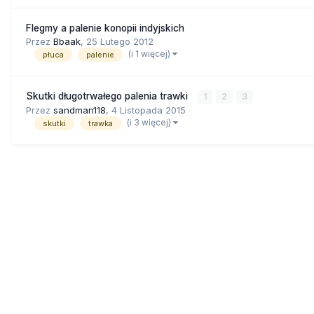
Flegmy a palenie konopii indyjskich
Przez
Bbaak
,
25 Lutego 2012
(i 1 więcej)
płuca
palenie
Skutki długotrwałego palenia trawki
1
2
3
Przez
sandman118
,
4 Listopada 2015
(i 3 więcej)
skutki
trawka