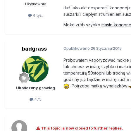
Użytkownik
Już jako akt desperacji konopnej 
suszarki i cieplym strumieniem sus
4 tys.
Może zrób szybko
masło konopn
badgrass
Opublikowano
26 Stycznia 2015
Próbowałem vaporyzować mokre ale r
tak chcesz w miarę szybko i mało 
temperaturę 50stopni lub trochę wi
godziny już będzie w miarę suche i
Potrzeba matką wynalazków
Ukończony growlog
475
This topic is now closed to further replies.