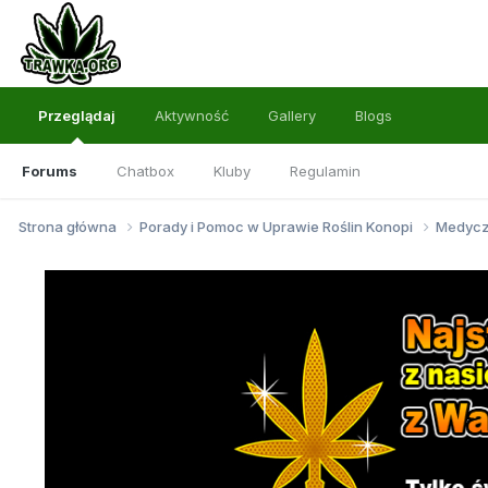
Przeglądaj
Aktywność
Gallery
Blogs
Forums
Chatbox
Kluby
Regulamin
Strona główna
Porady i Pomoc w Uprawie Roślin Konopi
Medycz