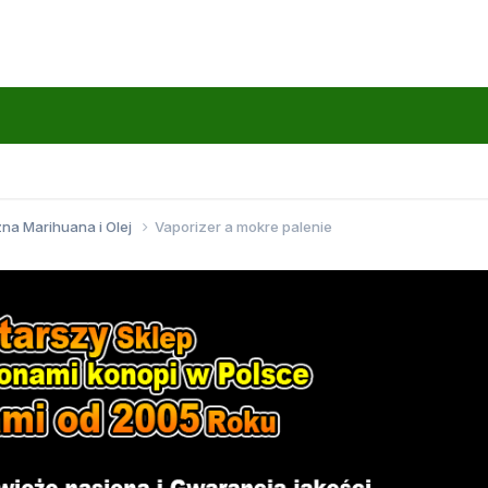
na Marihuana i Olej
Vaporizer a mokre palenie