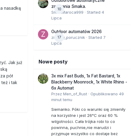
Outdoorowe automatyczne
zmagania Smaka.
 na nasadkę
10
SmakMaroca999
· Started
4
Lipca
Outdoor automatów 2026
zielony_porucznik
17
· Started
7
Lipca
Nowe posty
zyć. Jak już
iską
 za pół
3x mix Fast Buds, 1x Fat Bastard, 1x
Blackberry Moonrock, 1x White Rhino -
też i tak
6x Automat
Przez
Men_of_Rust
·
Opublikowano
49
minut temu
Siemanko. Póki co warunki się zmieniły
na korzystne i jest 26°C oraz 60 %
wilgotności. Cała trójka robi to co
powinna, puchnie,nie marudzi i
przyjmuje wszystko co dostaje bez