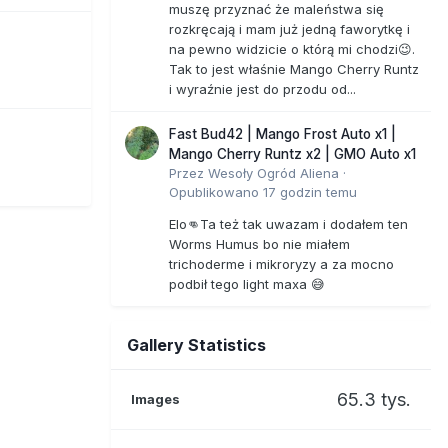
muszę przyznać że maleństwa się
rozkręcają i mam już jedną faworytkę i
na pewno widzicie o którą mi chodzi😉.
Tak to jest właśnie Mango Cherry Runtz
i wyraźnie jest do przodu od...
Fast Bud42 | Mango Frost Auto x1 |
Mango Cherry Runtz x2 | GMO Auto x1
Przez
Wesoły Ogród Aliena
·
Opublikowano
17 godzin temu
Elo👊Ta też tak uwazam i dodałem ten
Worms Humus bo nie miałem
trichoderme i mikroryzy a za mocno
podbił tego light maxa 😅
Gallery Statistics
65.3 tys.
Images