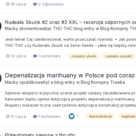
18 Lipca
2 odpowiedzi
Rudealis Skunk #2 oraz #3 XXL – recenzja odpornych
Macky
skomentował(a)
THC-THC
blog entry w
Blog Konopny T
Jeśli temat Cię zainteresował, warto przeczytać również: • Jak po
THC-THC czy Ruderalis Skunk od Sensi Seeds – jakie są między nimi
12 Lipca
1 komentarz
rudealis skunk
rudealis skunk2
Depenalizacja marihuany w Polsce pod coraz
Macky
opublikował(a) a blog entry w
Blog Konopny Trawka
Sejmowi eksperci krytycznie ocenili projekt ustawy Opublikowana pr
Kancelarii Sejmu opinia dotycząca projektu depenalizacji marihua
Eksperci wskazali liczne zastrzeżenia dotyczące konstrukcji projekt
10 Lipca
1 komentarz
1
depenalizacja
legalizac
Półautomaty nasiona z thc-thc