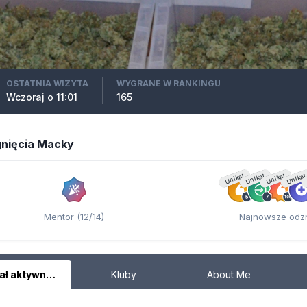
OSTATNIA WIZYTA
WYGRANE W RANKINGU
Wczoraj o 11:01
165
gnięcia Macky
Unikat
Unikat
Unikat
Unikat
Mentor (12/14)
Najnowsze odz
Kanał aktywności
Kluby
About Me