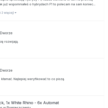
jak już wspomniałeś o hybrydach F1 to polecam na sam koniec...
(i 2 więcej)
a Dworze
ię rozwijają.
a Dworze
 kłamać. Najlepiej weryfikować to co piszą.
ck, 1x White Rhino - 6x Automat
oor w Pomieszczeniu