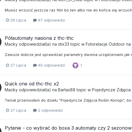
Musisz wrzucić jeszcze raz film bo ten albo nie do końca się wrzucił 
29 Lipca
97 odpowiedzi
Półautomaty nasiona z thc-thc
Macky
odpowiedział(a) na
stix33
topic w
Fotorelacje Outdoor n
Zawsze dobrze jest sprawdzać parametry dwoma urządzeniami jak n
27 Lipca
40 odpowiedzi
1
Quick one od thc-thc x2
Macky
odpowiedział(a) na
Bartas88
topic w
Pojedyncze Zdjęcia 
Temat przeniosłem do dziełu "Pojedyncze Zdjęcia Roślin Konopi", bo
27 Lipca
2 odpowiedzi
Pytanie - co wybrać do boxa 3 automaty czy 2 sezono