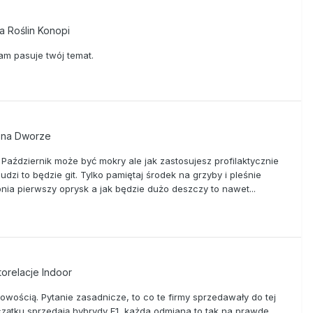
a Roślin Konopi
tam pasuje twój temat.
r na Dworze
. Październik może być mokry ale jak zastosujesz profilaktycznie
dzi to będzie git. Tylko pamiętaj środek na grzyby i pleśnie
pnia pierwszy oprysk a jak będzie dużo deszczy to nawet...
orelacje Indoor
nowością. Pytanie zasadnicze, to co te firmy sprzedawały do tej
ątku sprzedają hybrydy F1, każda odmiana to tak na prawdę