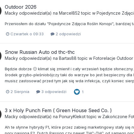
Outdoor 2026
Macky
odpowiedział(a) na
Marcel852
topic w
Pojedyncze Zdjęci
Przeniosłem do działu "Pojedyncze Zdjęcia Roślin Konopi", bardziej 
Czwartek o 09:33
2 odpowiedzi
Snow Russian Auto od thc-thc
Macky
odpowiedział(a) na
Bartas88
topic w
Fotorelacje Outdoo
Będzie dobrze 🙂 klimat się zmienił i cały wrzesień będzie słoneczny
środek grzybo-pleśniobójczy taki do warzyw bo jest bezpieczny dla lu
musisz zastosować przed tym jak się wda infekcja, czyli koniec sier
2 Sierpnia
3 odpowiedzi
1
3 x Holy Punch Fem ( Green House Seed Co. )
Macky
odpowiedział(a) na
PonuryKlekot
topic w
Zakończone Fot
Ah te słynne hybrydy F1, które przez zabieg marketingowy stały się 
pory nasiona F2. Dutch Passion czy nawet THC-THC od samego pocz