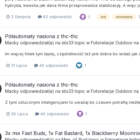
hybryda, kwestia jak dana firma przeprowadza stabilizację. A więc 
2 Sierpnia
62 odpowiedzi
1
led
mineralne
Półautomaty nasiona z thc-thc
Macky
odpowiedział(a) na
stix33
topic w
Fotorelacje Outdoor n
Im więcej fotek tym lepiej, częstotliwość też jest dobra bo widać jak s
31 Lipca
40 odpowiedzi
1
Półautomaty nasiona z thc-thc
Macky
odpowiedział(a) na
stix33
topic w
Fotorelacje Outdoor n
Z tymi sztucznymi inteligencjami to uważaj bo czasem potrafią nieźle
30 Lipca
40 odpowiedzi
1
3x mix Fast Buds, 1x Fat Bastard, 1x Blackberry Moonro
Macky
odpowiedział(a) na
Men_of_Rust
topic w
Fotorelacje Ind