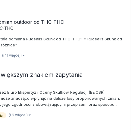
 odmian outdoor od THC-THC
HC-THC
wstała odmiana Rudealis Skunk od THC-THC? • Rudealis Skunk od
 różnice?
(i 11 więcej)
 większym znakiem zapytania
zez Biuro Ekspertyz i Oceny Skutków Regulacji (BEiOSR)
ny może znacząco wpłynąć na dalsze losy proponowanych zmian.
u, jego zgodności z obowiązującymi przepisami oraz sposobu...
(i 6 więcej)
ja