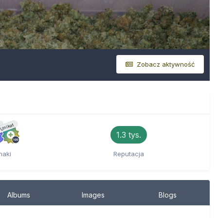
Zobacz aktywność
Unikat
1.3 tys.
naki
Reputacja
Albums
Images
Blogs