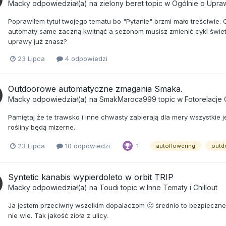
Macky
odpowiedział(a) na
zielony beret
topic w
Ogólnie o Upra
Poprawiłem tytuł twojego tematu bo "Pytanie" brzmi mało treściwie.
automaty same zaczną kwitnąć a sezonom musisz zmienić cykl świetln
uprawy już znasz?
23 Lipca
4 odpowiedzi
Outdoorowe automatyczne zmagania Smaka.
Macky
odpowiedział(a) na
SmakMaroca999
topic w
Fotorelacje
Pamiętaj że te trawsko i inne chwasty zabierają dla mery wszystkie
rośliny będą mizerne.
23 Lipca
10 odpowiedzi
1
autoflowering
outd
Syntetic kanabis wypierdoleto w orbit TRIP
Macky
odpowiedział(a) na
Toudi
topic w
Inne Tematy i Chillout
Ja jestem przeciwny wszelkim dopalaczom 🤢 średnio to bezpieczne. 
nie wie. Tak jakość zioła z ulicy.