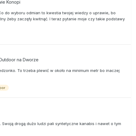
wie Konopi
 Co do wyboru odmian to kwestia twojej wiedzy o uprawie, bo
y żeby zaczęły kwitnąć. I teraz pytanie moje czy takie podstawy
 Outdoor na Dworze
 jedzonko. To trzeba plewić w około na minimum metr bo inaczej
oor
Swoją drogą dużo ludzi pali syntetyczne kanabis i nawet o tym