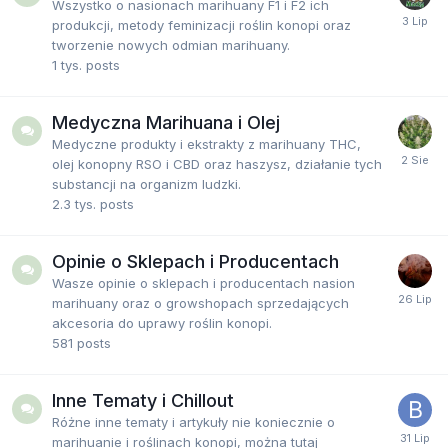
Wszystko o nasionach marihuany F1 i F2 ich
produkcji, metody feminizacji roślin konopi oraz
tworzenie nowych odmian marihuany.
1 tys.
posts
Medyczna Marihuana i Olej
Medyczne produkty i ekstrakty z marihuany THC,
Load More
olej konopny RSO i CBD oraz haszysz, działanie tych
substancji na organizm ludzki.
2.3 tys.
posts
Macky
28 June 23:04
Czat wyczyszczony
raz na jakiś czas porządki
Opinie o Sklepach i Producentach
muszą być.
Wasze opinie o sklepach i producentach nasion
marihuany oraz o growshopach sprzedających
akcesoria do uprawy roślin konopi.
Bartas88
19 July 19:19
581
posts
To teraz trzeba by coś tutaj napisać :D
Inne Tematy i Chillout
Macky
19 July 19:27
Różne inne tematy i artykuły nie koniecznie o
marihuanie i roślinach konopi, można tutaj