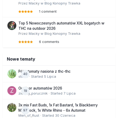
Przez
Macky
w
Blog Konopny Trawka
1 comment
Top 5 Nowoczesnych automatów XXL bogatych w
THC na outdoor 2026
Przez
Macky
w
Blog Konopny Trawka
6 comments
Nowe tematy
Półautomaty nasiona z thc-thc
40
stix33
· Started
5 Lipca
Outdoor automatów 2026
19
zielony_porucznik
· Started
7 Lipca
3x mix Fast Buds, 1x Fat Bastard, 1x Blackberry
97
Moonrock, 1x White Rhino - 6x Automat
Men_of_Rust
· Started
30 Czerwca