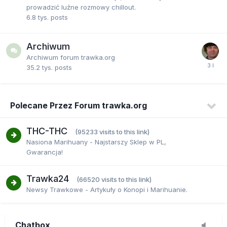
prowadzić luźne rozmowy chillout.
6.8 tys.
posts
Bartas88
24 July 16:13
Archiwum
Jak uważacie, jest jeszcze sens startować na
Archiwum forum trawka.org
outdoor? W sumie tak jak ostatnio u mnie, taki
35.2 tys.
posts
outdoor ale w szklarni, snow russian chciałem
jeszcze spróbować :)
Polecane Przez Forum trawka.org
Bartas88
24 July 16:14
A i jeszcze w weekend założę temat, bo przecież
THC-THC
(95233 visits to this link)
zapomniałem, że 2x quick one jeszcze sobie żyje od
Nasiona Marihuany - Najstarszy Sklep w PL,
jakiegoś miesiąca :)
Gwarancja!
Trawka24
Rysiu
26 July 8:35
(66520 visits to this link)
Nie ma co już z outdoorami startować
Newsy Trawkowe - Artykuły o Konopi i Marihuanie.
Rysiu
26 July 8:35
Chatbox