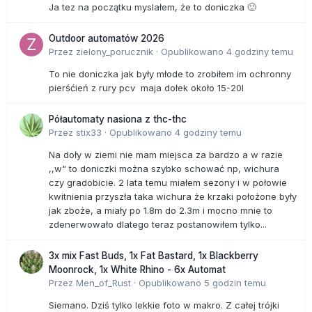
Ja tez na początku myslałem, że to doniczka 🙂
Outdoor automatów 2026
Przez
zielony_porucznik
·
Opublikowano
4 godziny temu
To nie doniczka jak były młode to zrobiłem im ochronny
pierśćień z rury pcv maja dołek około 15-20l
Półautomaty nasiona z thc-thc
Przez
stix33
·
Opublikowano
4 godziny temu
Na doły w ziemi nie mam miejsca za bardzo a w razie
,,w" to doniczki można szybko schować np, wichura
czy gradobicie. 2 lata temu miałem sezony i w połowie
kwitnienia przyszła taka wichura że krzaki położone były
jak zboże, a miały po 1.8m do 2.3m i mocno mnie to
zdenerwowało dlatego teraz postanowiłem tylko...
3x mix Fast Buds, 1x Fat Bastard, 1x Blackberry
Moonrock, 1x White Rhino - 6x Automat
Przez
Men_of_Rust
·
Opublikowano
5 godzin temu
Siemano. Dziś tylko lekkie foto w makro. Z całej trójki