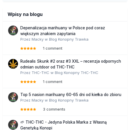
Wpisy na blogu
Depenalizacja marihuany w Polsce pod coraz
większym znakiem zapytania
Przez
Macky
w
Blog Konopny Trawka
1 comment
Rudealis Skunk #2 oraz #3 XXL – recenzja odpornych
odmian outdoor od THC-THC
Przez
THC-THC
w
Blog Konopny THC-THC
1 comment
Top 5 nasion marihuany 60-65 dni od kiełka do zbioru
Przez
Macky
w
Blog Konopny Trawka
3 comments
🌱 THC-THC - Jedyna Polska Marka z Własną
Genetyką Konopi