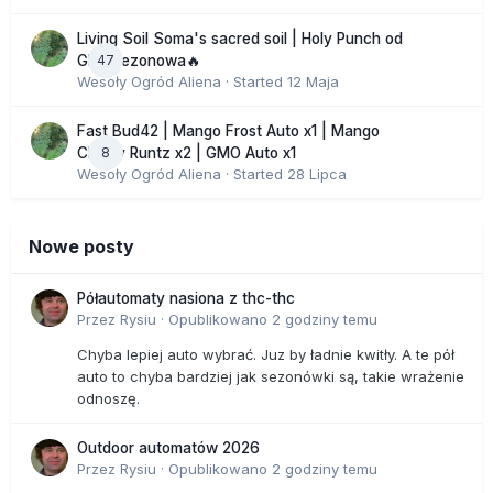
Living Soil Soma's sacred soil | Holy Punch od
47
GHS sezonowa🔥
Wesoły Ogród Aliena
· Started
12 Maja
Fast Bud42 | Mango Frost Auto x1 | Mango
8
Cherry Runtz x2 | GMO Auto x1
Wesoły Ogród Aliena
· Started
28 Lipca
Nowe posty
Półautomaty nasiona z thc-thc
Przez
Rysiu
·
Opublikowano
2 godziny temu
Chyba lepiej auto wybrać. Juz by ładnie kwitły. A te pół
auto to chyba bardziej jak sezonówki są, takie wrażenie
odnoszę.
Outdoor automatów 2026
Przez
Rysiu
·
Opublikowano
2 godziny temu