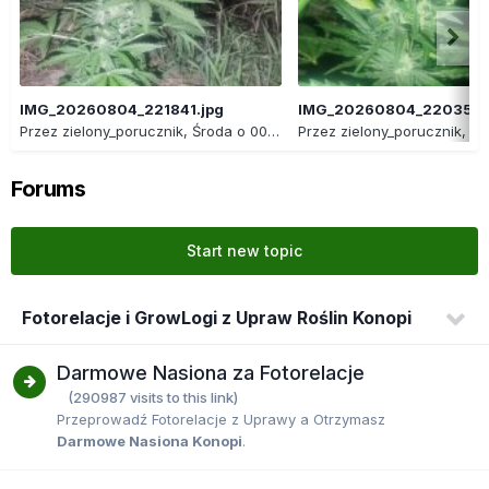
IMG_20260804_221841.jpg
IMG_20260804_220356.
Przez
zielony_porucznik
,
Środa o 00:23
Przez
zielony_porucznik
,
Śro
Forums
Start new topic
Fotorelacje i GrowLogi z Upraw Roślin Konopi
Darmowe Nasiona za Fotorelacje
(290987 visits to this link)
Przeprowadź Fotorelacje z Uprawy a Otrzymasz
Darmowe Nasiona Konopi
.