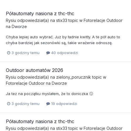
Półautomaty nasiona z thc-thc
Rysiu
odpowiedział(a) na
stix33
topic w
Fotorelacje Outdoor
na Dworze
Chyba lepiej auto wybrać. Juz by ładnie kwitły. A te pół auto to
chyba bardziej jak sezonówki są, takie wrażenie odnoszę.
3 godziny temu
40 odpowiedzi
Outdoor automatów 2026
Rysiu
odpowiedział(a) na
zielony_porucznik
topic w
Fotorelacje Outdoor na Dworze
Ja tez na początku myslałem, że to doniczka 🙂
3 godziny temu
19 odpowiedzi
Półautomaty nasiona z thc-thc
Rysiu
odpowiedział(a) na
stix33
topic w
Fotorelacje Outdoor