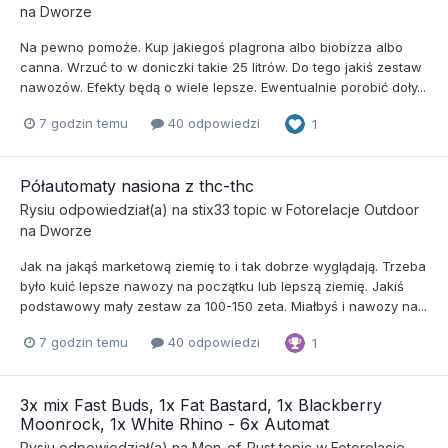
na Dworze
Na pewno pomoże. Kup jakiegoś plagrona albo biobizza albo
canna. Wrzuć to w doniczki takie 25 litrów. Do tego jakiś zestaw
nawozów. Efekty będą o wiele lepsze. Ewentualnie porobić doły...
7 godzin temu
40 odpowiedzi
1
Półautomaty nasiona z thc-thc
Rysiu
odpowiedział(a) na
stix33
topic w
Fotorelacje Outdoor
na Dworze
Jak na jakąś marketową ziemię to i tak dobrze wyglądają. Trzeba
było kuić lepsze nawozy na początku lub lepszą ziemię. Jakiś
podstawowy mały zestaw za 100-150 zeta. Miałbyś i nawozy na...
7 godzin temu
40 odpowiedzi
1
3x mix Fast Buds, 1x Fat Bastard, 1x Blackberry
Moonrock, 1x White Rhino - 6x Automat
Rysiu
odpowiedział(a) na
Men_of_Rust
topic w
Fotorelacje