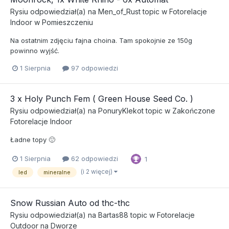
Rysiu
odpowiedział(a) na
Men_of_Rust
topic w
Fotorelacje
Indoor w Pomieszczeniu
Na ostatnim zdjęciu fajna choina. Tam spokojnie ze 150g
powinno wyjść.
1 Sierpnia
97 odpowiedzi
3 x Holy Punch Fem ( Green House Seed Co. )
Rysiu
odpowiedział(a) na
PonuryKlekot
topic w
Zakończone
Fotorelacje Indoor
Ładne topy 🙂
1 Sierpnia
62 odpowiedzi
1
(i 2 więcej)
led
mineralne
Snow Russian Auto od thc-thc
Rysiu
odpowiedział(a) na
Bartas88
topic w
Fotorelacje
Outdoor na Dworze