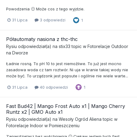
Powodzenia 🙂 Może cos z tego wyjdzie.
31 Lipca
3 odpowiedzi
1
Półautomaty nasiona z thc-thc
Rysiu
odpowiedział(a) na
stix33
topic w
Fotorelacje Outdoor
na Dworze
Ładnie rosną. To pH 10 to jest niemożliwe. To już jest mocno
zasadowa woda cz tam roztwór. Ni uja w kranie takiej wody nie
może być. To urządzonk jest popsute i ogólnie nie wiele warte...
31 Lipca
40 odpowiedzi
1
Fast Bud42 | Mango Frost Auto x1 | Mango Cherry
Runtz x2 | GMO Auto x1
Rysiu
odpowiedział(a) na
Wesoły Ogród Aliena
topic w
Fotorelacje Indoor w Pomieszczeniu
Zapierdzielasz bez wytchnienia 🙂 Ciekaw jestem tych fast