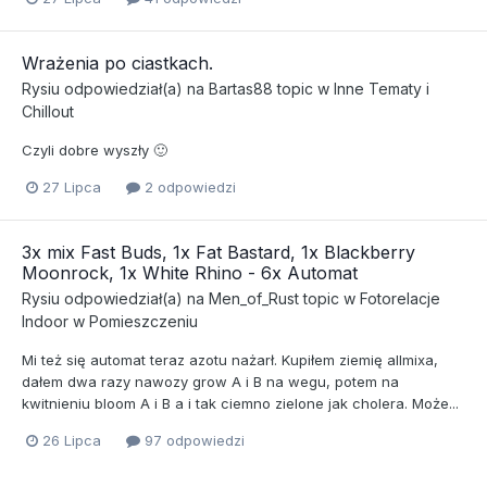
Wrażenia po ciastkach.
Rysiu
odpowiedział(a) na
Bartas88
topic w
Inne Tematy i
Chillout
Czyli dobre wyszły 🙂
27 Lipca
2 odpowiedzi
3x mix Fast Buds, 1x Fat Bastard, 1x Blackberry
Moonrock, 1x White Rhino - 6x Automat
Rysiu
odpowiedział(a) na
Men_of_Rust
topic w
Fotorelacje
Indoor w Pomieszczeniu
Mi też się automat teraz azotu nażarł. Kupiłem ziemię allmixa,
dałem dwa razy nawozy grow A i B na wegu, potem na
kwitnieniu bloom A i B a i tak ciemno zielone jak cholera. Może...
26 Lipca
97 odpowiedzi