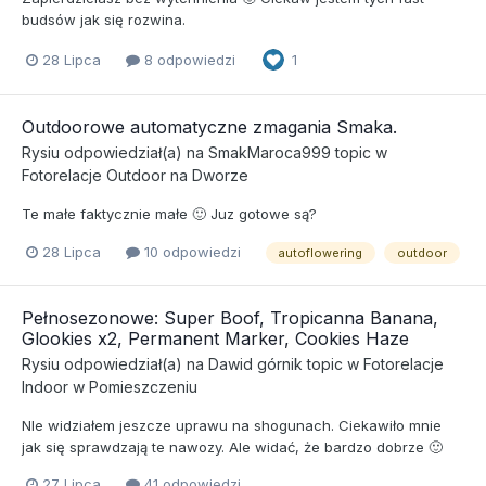
budsów jak się rozwina.
28 Lipca
8 odpowiedzi
1
Outdoorowe automatyczne zmagania Smaka.
Rysiu
odpowiedział(a) na
SmakMaroca999
topic w
Fotorelacje Outdoor na Dworze
Te małe faktycznie małe 🙂 Juz gotowe są?
28 Lipca
10 odpowiedzi
autoflowering
outdoor
Pełnosezonowe: Super Boof, Tropicanna Banana,
Glookies x2, Permanent Marker, Cookies Haze
Rysiu
odpowiedział(a) na
Dawid górnik
topic w
Fotorelacje
Indoor w Pomieszczeniu
NIe widziałem jeszcze uprawu na shogunach. Ciekawiło mnie
jak się sprawdzają te nawozy. Ale widać, że bardzo dobrze 🙂
27 Lipca
41 odpowiedzi