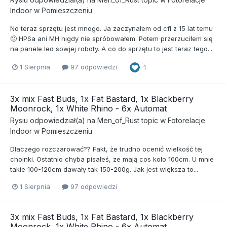
Indoor w Pomieszczeniu
No teraz sprzętu jest mnogo. Ja zaczynałem od cfl z 15 lat temu
🙂 HPSa ani MH nigdy nie spróbowałem. Potem przerzuciłem się
na panele led sowjej roboty. A co do sprzętu to jest teraz tego...
1 Sierpnia
97 odpowiedzi
1
3x mix Fast Buds, 1x Fat Bastard, 1x Blackberry
Moonrock, 1x White Rhino - 6x Automat
Rysiu
odpowiedział(a) na
Men_of_Rust
topic w
Fotorelacje
Indoor w Pomieszczeniu
Dlaczego rozczarować?? Fakt, że trudno ocenić wielkość tej
choinki. Ostatnio chyba pisałeś, ze mają cos koło 100cm. U mnie
takie 100-120cm dawały tak 150-200g. Jak jest większa to...
1 Sierpnia
97 odpowiedzi
3x mix Fast Buds, 1x Fat Bastard, 1x Blackberry
Moonrock, 1x White Rhino - 6x Automat