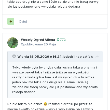
takie cos drugi nie a same liście są zielone nie tracą barwy
ale juz postanowione wyleciała relacja dodana
Cytuj
Wesoły Ogród Aliena
772
Opublikowano
20 Maja
W dniu 18.05.2026 o 14:24,
bobek1
napisał(a):
Tylko wtedy była by chyba cała roślina taka a ona ma i
wyzsze pakiet takie I niższe (niższe na wysokości
reszty namiotu gdzie tam jest wszystko ok a tu różnie
jeden pak ma takie cos drugi nie a same liście są
zielone nie tracą barwy ale juz postanowione wyleciała
relacja dodana
No nie tak to nie działa
rozkład hlorofilu po przez za
😅
mocne światło pokazuje właśnie wybielanie na samych