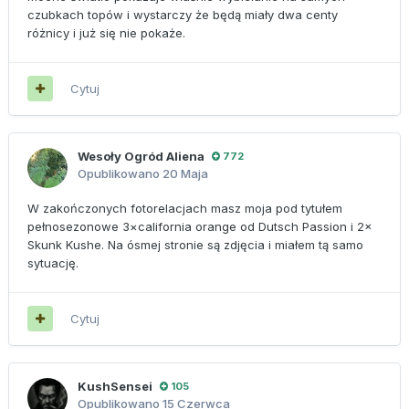
czubkach topów i wystarczy że będą miały dwa centy
różnicy i już się nie pokaże.
Cytuj
Wesoły Ogród Aliena
772
Opublikowano
20 Maja
W zakończonych fotorelacjach masz moja pod tytułem
pełnosezonowe 3×california orange od Dutsch Passion i 2×
Skunk Kushe. Na ósmej stronie są zdjęcia i miałem tą samo
sytuację.
Cytuj
KushSensei
105
Opublikowano
15 Czerwca