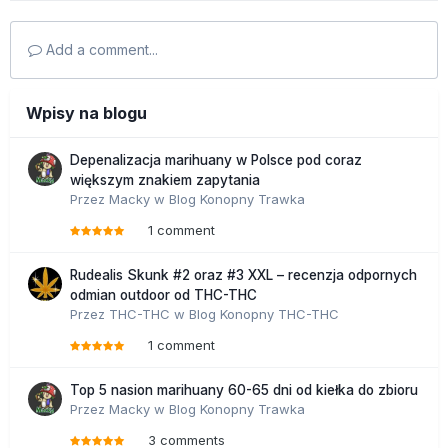
Add a comment...
Wpisy na blogu
Depenalizacja marihuany w Polsce pod coraz
większym znakiem zapytania
Przez
Macky
w
Blog Konopny Trawka
1 comment
Rudealis Skunk #2 oraz #3 XXL – recenzja odpornych
odmian outdoor od THC-THC
Przez
THC-THC
w
Blog Konopny THC-THC
1 comment
Top 5 nasion marihuany 60-65 dni od kiełka do zbioru
Przez
Macky
w
Blog Konopny Trawka
3 comments