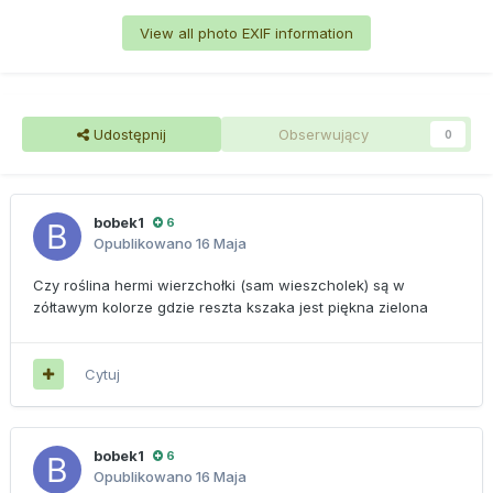
View all photo EXIF information
Udostępnij
Obserwujący
0
bobek1
6
Opublikowano
16 Maja
Czy roślina hermi wierzchołki (sam wieszcholek) są w
zółtawym kolorze gdzie reszta kszaka jest piękna zielona
Cytuj
bobek1
6
Opublikowano
16 Maja