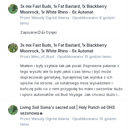
3x mix Fast Buds, 1x Fat Bastard, 1x Blackberry
Moonrock, 1x White Rhino - 6x Automat
Przez
Wesoły Ogród Aliena
·
Opublikowano
8 godzin
temu
Zapisane😉👍 Dzięki
3x mix Fast Buds, 1x Fat Bastard, 1x Blackberry
Moonrock, 1x White Rhino - 6x Automat
Przez
Men_of_Rust
·
Opublikowano
10 godzin temu
Miałem i były szybkie tak jak pisali. Poprawne palenie z
tego wyszło ale to było jakiś czas temu i być może
dopracowali genetykę, bynajmniej tak wynika z ich
opisów na stronie. Ja ostatniego mixa wysadzilem i
kończę póki co z nimi przygodę bo mam i sezonów dużo
i sporo automatów od Bud Voyage. Jak chcesz dużo i...
Living Soil Soma's sacred soil | Holy Punch od GHS
sezonowa🔥
Przez
Wesoły Ogród Aliena
·
Opublikowano
10 godzin
temu