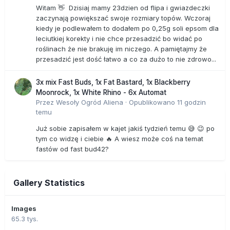
Witam 👋 Dzisiaj mamy 23dzien od flipa i gwiazdeczki
zaczynają powiększać swoje rozmiary topów. Wczoraj
kiedy je podlewałem to dodałem po 0,25g soli epsom dla
leciutkiej korekty i nie chce przesadzić bo widać po
roślinach że nie brakuję im niczego. A pamiętajmy że
przesadzić jest dość łatwo a co za dużo to nie zdrowo...
3x mix Fast Buds, 1x Fat Bastard, 1x Blackberry
Moonrock, 1x White Rhino - 6x Automat
Przez
Wesoły Ogród Aliena
·
Opublikowano
11 godzin
temu
Już sobie zapisałem w kajet jakiś tydzień temu 😅 😉 po
tym co widzę i ciebie 🔥 A wiesz może coś na temat
fastów od fast bud42?
Gallery Statistics
Images
65.3 tys.