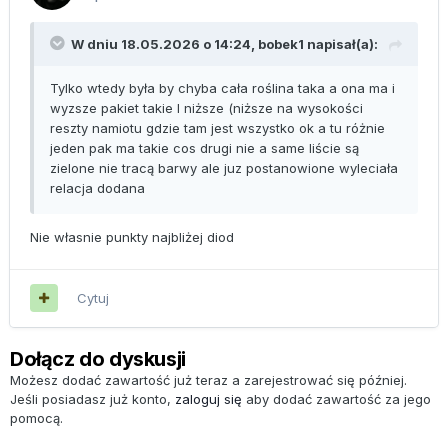
W dniu 18.05.2026 o 14:24,
bobek1
napisał(a):
Tylko wtedy była by chyba cała roślina taka a ona ma i
wyzsze pakiet takie I niższe (niższe na wysokości
reszty namiotu gdzie tam jest wszystko ok a tu różnie
jeden pak ma takie cos drugi nie a same liście są
zielone nie tracą barwy ale juz postanowione wyleciała
relacja dodana
Nie własnie punkty najbliżej diod
Cytuj
Dołącz do dyskusji
Możesz dodać zawartość już teraz a zarejestrować się później.
Jeśli posiadasz już konto,
zaloguj się
aby dodać zawartość za jego
pomocą.