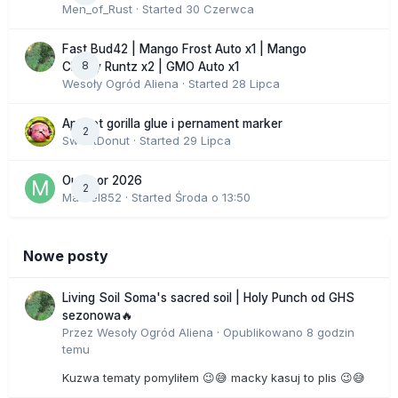
Men_of_Rust
· Started
30 Czerwca
Fast Bud42 | Mango Frost Auto x1 | Mango
8
Cherry Runtz x2 | GMO Auto x1
Wesoły Ogród Aliena
· Started
28 Lipca
Apricot gorilla glue i pernament marker
2
SweetDonut
· Started
29 Lipca
Outdoor 2026
2
Marcel852
· Started
Środa o 13:50
Nowe posty
Living Soil Soma's sacred soil | Holy Punch od GHS
sezonowa🔥
Przez
Wesoły Ogród Aliena
·
Opublikowano
8 godzin
temu
Kuzwa tematy pomyliłem 😉😅 macky kasuj to plis 😉😅