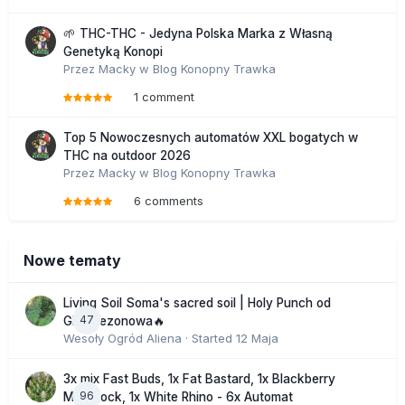
🌱 THC-THC - Jedyna Polska Marka z Własną
Genetyką Konopi
Przez
Macky
w
Blog Konopny Trawka
1 comment
Top 5 Nowoczesnych automatów XXL bogatych w
THC na outdoor 2026
Przez
Macky
w
Blog Konopny Trawka
6 comments
Nowe tematy
Living Soil Soma's sacred soil | Holy Punch od
47
GHS sezonowa🔥
Wesoły Ogród Aliena
· Started
12 Maja
3x mix Fast Buds, 1x Fat Bastard, 1x Blackberry
96
Moonrock, 1x White Rhino - 6x Automat