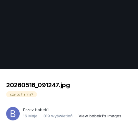
Image Tools
20260516_091247.jpg
czy to herma?
Przez
bobek1
16 Maja
819 wyświetleń
View bobek1's images