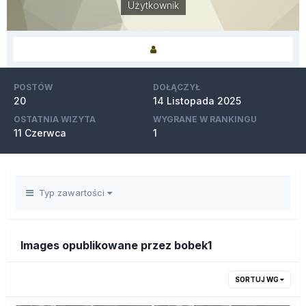
Użytkownik
POSTÓW
DOŁĄCZYŁ
20
14 Listopada 2025
OSTATNIA WIZYTA
WYGRANE W RANKINGU
11 Czerwca
1
Typ zawartości
Images opublikowane przez bobek1
SORTUJ WG