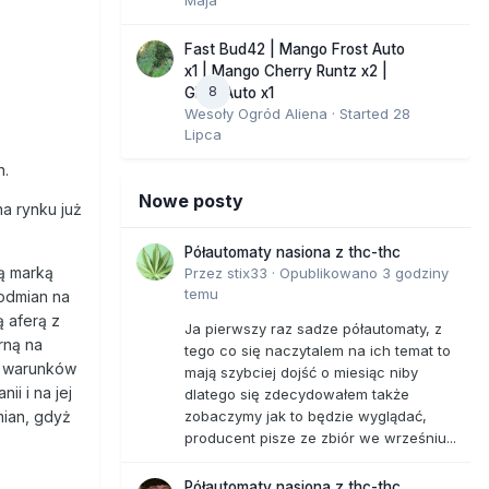
Fast Bud42 | Mango Frost Auto
x1 | Mango Cherry Runtz x2 |
8
GMO Auto x1
Wesoły Ogród Aliena
· Started
28
Lipca
n.
Nowe posty
a rynku już
Półautomaty nasiona z thc-thc
ą marką
Przez
stix33
·
Opublikowano
3 godziny
temu
 odmian na
ą aferą z
Ja pierwszy raz sadze półautomaty, z
rną na
tego co się naczytalem na ich temat to
h warunków
mają szybciej dojść o miesiąc niby
i i na jej
dlatego się zdecydowałem także
zobaczymy jak to będzie wyglądać,
mian, gdyż
producent pisze ze zbiór we wrześniu...
Półautomaty nasiona z thc-thc