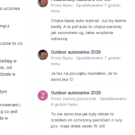
Przez
Rysiu
·
Opublikowano
7 godzin
to uczciwa
temu
Chyba lepiej auto wybrać. Juz by ładnie
wręcz
kwitły. A te pół auto to chyba bardziej
jak sezonówki są, takie wrażenie
odnoszę.
ycznie to co
Outdoor automatów 2026
Przez
Rysiu
·
Opublikowano
7 godzin
wiadają w
temu
nie, od
Ja tez na początku myslałem, że to
działa w
doniczka 🙂
 tym
Outdoor automatów 2026
Przez
zielony_porucznik
·
Opublikowano
9 godzin temu
rowerami i
ą co jest
To nie doniczka jak były młode to
da w
zrobiłem im ochronny pierśćień z rury
pcv maja dołek około 15-20l