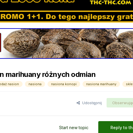
on marihuany różnych odmian
edaż nasion
nasiona
nasiona konopi
nasiona marihuany
skle
Udostępnij
Obserwują
Start new topic
Reply to th