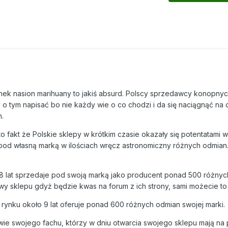
ynek nasion marihuany to jakiś absurd. Polscy sprzedawcy konopny
ży o tym napisać bo nie każdy wie o co chodzi i da się naciągnąć na 
.
o fakt że Polskie sklepy w krótkim czasie okazały się potentatami w
od własną marką w ilościach wręcz astronomiczny różnych odmian. 
 8 lat sprzedaje pod swoją marką jako producent ponad 500 różnyc
y sklepu gdyż będzie kwas na forum z ich strony, sami możecie to
 rynku około 9 lat oferuje ponad 600 różnych odmian swojej marki.
zowie swojego fachu, którzy w dniu otwarcia swojego sklepu mają na