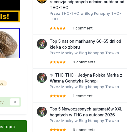
recenzja odpornych odmian outdoor od
THC-THC
Przez
THC-THC
w
Blog Konopny THC-
THC
1 comment
Top 5 nasion marihuany 60-65 dni od
kiełka do zbioru
Przez
Macky
w
Blog Konopny Trawka
3 comments
🌱 THC-THC - Jedyna Polska Marka z
Własną Genetyką Konopi
py
Przez
Macky
w
Blog Konopny Trawka
1 comment
cy
0
Top 5 Nowoczesnych automatów XXL
bogatych w THC na outdoor 2026
Przez
Macky
w
Blog Konopny Trawka
is topic
6 comments