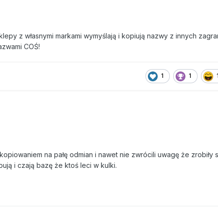
 sklepy z własnymi markami wymyślają i kopiują nazwy z innych zagr
nazwami COŚ!
1
1
kopiowaniem na pałę odmian i nawet nie zwrócili uwagę że zrobiły s
pują i czają bazę że ktoś leci w kulki.