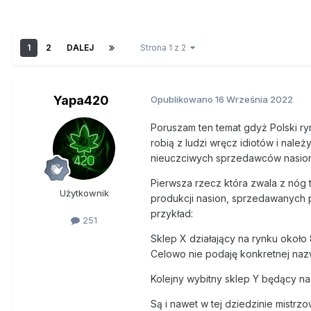
1
2
DALEJ
Strona 1 z 2
Yapa420
Opublikowano
16 Września 2022
Poruszam ten temat gdyż Polski r
robią z ludzi wręcz idiotów i nale
nieuczciwych sprzedawców nasion
Pierwsza rzecz która zwala z nóg t
Użytkownik
produkcji nasion, sprzedawanych p
przykład:
251
Sklep X działający na rynku około
Celowo nie podaję konkretnej nazw
Kolejny wybitny sklep Y będący na
Są i nawet w tej dziedzinie mistr