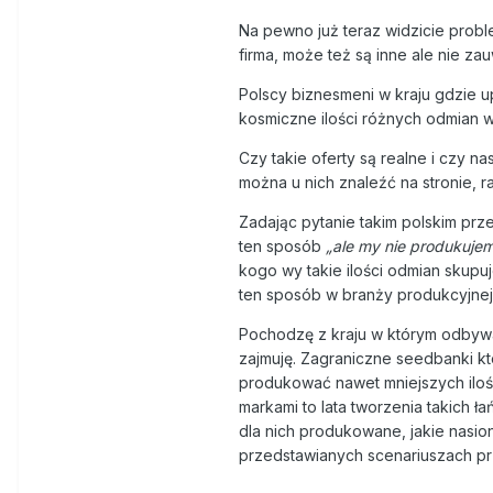
Na pewno już teraz widzicie proble
firma, może też są inne ale nie za
Polscy biznesmeni w kraju gdzie u
kosmiczne ilości różnych odmian w
Czy takie oferty są realne i czy n
można u nich znaleźć na stronie, ra
Zadając pytanie takim polskim prze
ten sposób
„ale my nie produkuje
kogo wy takie ilości odmian skup
ten sposób w branży produkcyjnej
Pochodzę z kraju w którym odbywa 
zajmuję. Zagraniczne seedbanki kt
produkować nawet mniejszych iloś
markami to lata tworzenia takich ł
dla nich produkowane, jakie nasiona
przedstawianych scenariuszach prz