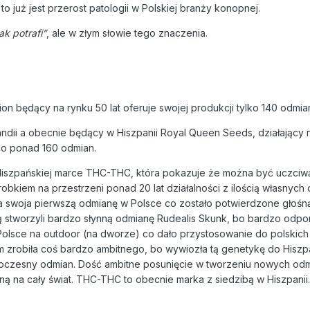
o już jest przerost patologii w Polskiej branży konopnej.
ak potrafi”
, ale w złym słowie tego znaczenia.
on będący na rynku 50 lat oferuje swojej produkcji tylko 140 odmia
ndii a obecnie będący w Hiszpanii Royal Queen Seeds, działający n
eco ponad 160 odmian.
Hiszpańskiej marce THC-THC, która pokazuje że można być uczciw
obkiem na przestrzeni ponad 20 lat działalności z ilością własnych
yła swoja pierwszą odmianę w Polsce co zostało potwierdzone głośn
ztą stworzyli bardzo słynną odmianę Rudealis Skunk, bo bardzo odpo
 Polsce na outdoor (na dworze) co dało przystosowanie do polskic
 zrobiła coś bardzo ambitnego, bo wywiozła tą genetykę do Hiszpani
owoczesny odmian. Dość ambitne posunięcie w tworzeniu nowych od
ną na cały świat. THC-THC to obecnie marka z siedzibą w Hiszpanii.