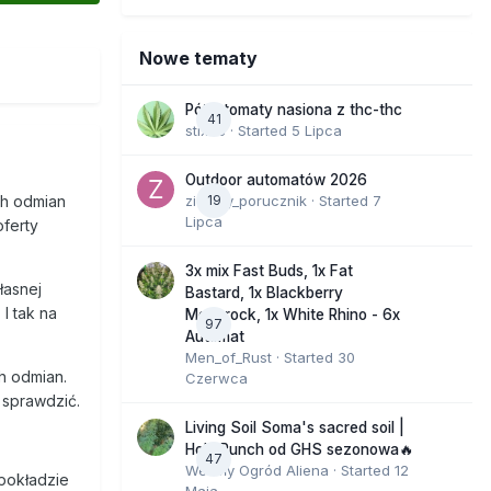
Nowe tematy
Półautomaty nasiona z thc-thc
41
stix33
· Started
5 Lipca
Outdoor automatów 2026
zielony_porucznik
19
· Started
7
ch odmian
Lipca
oferty
3x mix Fast Buds, 1x Fat
łasnej
Bastard, 1x Blackberry
I tak na
Moonrock, 1x White Rhino - 6x
97
Automat
Men_of_Rust
· Started
30
h odmian.
Czerwca
 sprawdzić.
Living Soil Soma's sacred soil |
Holy Punch od GHS sezonowa🔥
47
Wesoły Ogród Aliena
· Started
12
 pokładzie
Maja