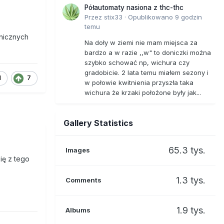
Półautomaty nasiona z thc-thc
Przez
stix33
·
Opublikowano
9 godzin
temu
anicznych
Na doły w ziemi nie mam miejsca za
bardzo a w razie ,,w" to doniczki można
szybko schować np, wichura czy
gradobicie. 2 lata temu miałem sezony i
1
7
w połowie kwitnienia przyszła taka
wichura że krzaki położone były jak...
Gallery Statistics
65.3 tys.
Images
ię z tego
1.3 tys.
Comments
1.9 tys.
Albums