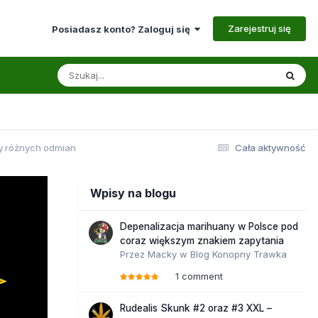
Zarejestruj się
Posiadasz konto? Zaloguj się
y różnych odmian
Cała aktywność
Wpisy na blogu
Depenalizacja marihuany w Polsce pod
coraz większym znakiem zapytania
Przez
Macky
w
Blog Konopny Trawka
1 comment
Rudealis Skunk #2 oraz #3 XXL –