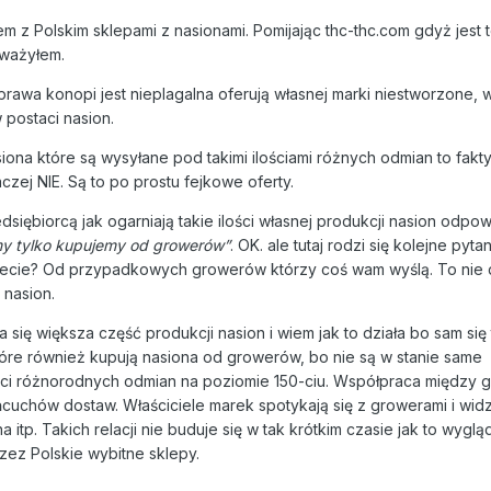
m z Polskim sklepami z nasionami. Pomijając thc-thc.com gdyż jest 
uważyłem.
prawa konopi jest nieplagalna oferują własnej marki niestworzone, 
 postaci nasion.
asiona które są wysyłane pod takimi ilościami różnych odmian to fakt
czej NIE. Są to po prostu fejkowe oferty.
dsiębiorcą jak ogarniają takie ilości własnej produkcji nasion odpo
my tylko kupujemy od growerów”
. OK. ale tutaj rodzi się kolejne pyta
ujecie? Od przypadkowych growerów którzy coś wam wyślą. To nie 
 nasion.
się większa część produkcji nasion i wiem jak to działa bo sam się
óre również kupują nasiona od growerów, bo nie są w stanie same
ci różnorodnych odmian na poziomie 150-ciu. Współpraca między g
ańcuchów dostaw. Właściciele marek spotykają się z growerami i widz
 itp. Takich relacji nie buduje się w tak krótkim czasie jak to wyglą
ez Polskie wybitne sklepy.