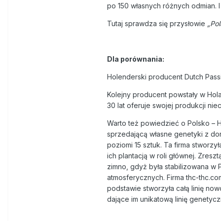
po 150 własnych różnych odmian. I t
Tutaj sprawdza się przysłowie
„Pol
Dla porównania:
Holenderski producent Dutch Passi
Kolejny producent powstały w Hola
30 lat oferuje swojej produkcji ni
Warto też powiedzieć o Polsko – 
sprzedającą własne genetyki z dor
poziomi 15 sztuk. Ta firma stworz
ich plantacją w roli głównej. Zres
zimno, gdyż była stabilizowana w
atmosferycznych. Firma thc-thc.com
podstawie stworzyła całą linię n
dające im unikatową linię genetycz