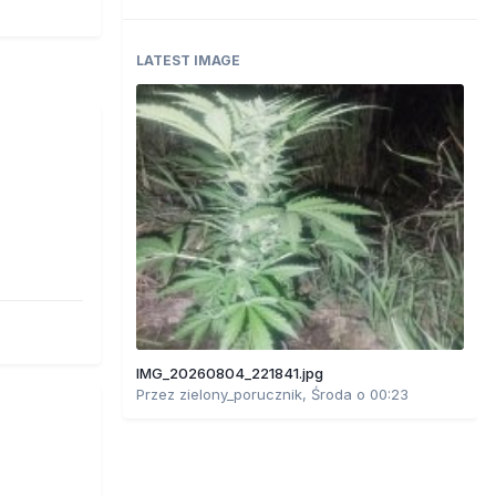
LATEST IMAGE
IMG_20260804_221841.jpg
Przez
zielony_porucznik
,
Środa o 00:23