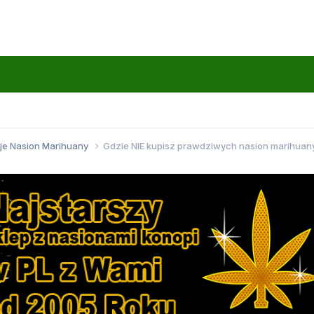
je Nasion Marihuany
Gdzie NIE kupisz prawdziwych nasion marihuan