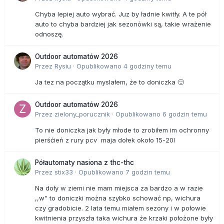
Chyba lepiej auto wybrać. Juz by ładnie kwitły. A te pół
auto to chyba bardziej jak sezonówki są, takie wrażenie
odnoszę.
Outdoor automatów 2026
Przez
Rysiu
·
Opublikowano
4 godziny temu
Ja tez na początku myslałem, że to doniczka 🙂
Outdoor automatów 2026
Przez
zielony_porucznik
·
Opublikowano
6 godzin temu
To nie doniczka jak były młode to zrobiłem im ochronny
pierśćień z rury pcv maja dołek około 15-20l
Półautomaty nasiona z thc-thc
Przez
stix33
·
Opublikowano
7 godzin temu
Na doły w ziemi nie mam miejsca za bardzo a w razie
,,w" to doniczki można szybko schować np, wichura
czy gradobicie. 2 lata temu miałem sezony i w połowie
kwitnienia przyszła taka wichura że krzaki położone były