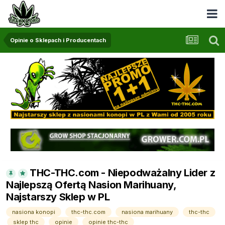
Opinie o Sklepach i Producentach
THC-THC.com - Niepodważalny Lider z
Najlepszą Ofertą Nasion Marihuany,
Najstarszy Sklep w PL
nasiona konopi
thc-thc.com
nasiona marihuany
thc-thc
sklep thc
opinie
opinie thc-thc