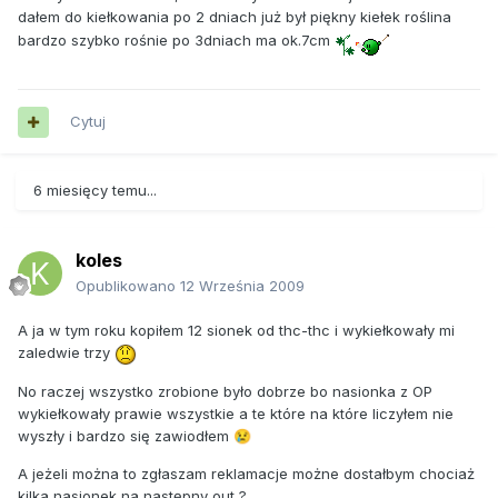
dałem do kiełkowania po 2 dniach już był piękny kiełek roślina
bardzo szybko rośnie po 3dniach ma ok.7cm
Cytuj
6 miesięcy temu...
koles
Opublikowano
12 Września 2009
A ja w tym roku kopiłem 12 sionek od thc-thc i wykiełkowały mi
zaledwie trzy
No raczej wszystko zrobione było dobrze bo nasionka z OP
wykiełkowały prawie wszystkie a te które na które liczyłem nie
wyszły i bardzo się zawiodłem
😢
A jeżeli można to zgłaszam reklamacje możne dostałbym chociaż
kilka nasionek na następny out ?