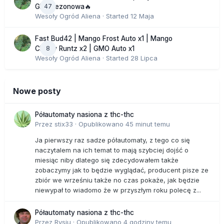
47
GHS sezonowa🔥
Wesoły Ogród Aliena
· Started
12 Maja
Fast Bud42 | Mango Frost Auto x1 | Mango
8
Cherry Runtz x2 | GMO Auto x1
Wesoły Ogród Aliena
· Started
28 Lipca
Nowe posty
Półautomaty nasiona z thc-thc
Przez
stix33
·
Opublikowano
45 minut temu
Ja pierwszy raz sadze półautomaty, z tego co się
naczytalem na ich temat to mają szybciej dojść o
miesiąc niby dlatego się zdecydowałem także
zobaczymy jak to będzie wyglądać, producent pisze ze
zbiór we wrześniu także no czas pokaże, jak będzie
niewypał to wiadomo że w przyszłym roku polecę z...
Półautomaty nasiona z thc-thc
Przez
Rysiu
·
Opublikowano
4 godziny temu