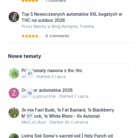
1 comment
Top 5 Nowoczesnych automatów XXL bogatych w
THC na outdoor 2026
Przez
Macky
w
Blog Konopny Trawka
6 comments
Nowe tematy
Półautomaty nasiona z thc-thc
41
stix33
· Started
5 Lipca
Outdoor automatów 2026
19
zielony_porucznik
· Started
7 Lipca
3x mix Fast Buds, 1x Fat Bastard, 1x Blackberry
97
Moonrock, 1x White Rhino - 6x Automat
Men_of_Rust
· Started
30 Czerwca
Living Soil Soma's sacred soil | Holy Punch od