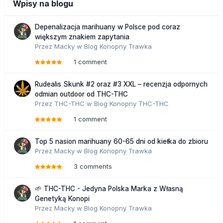
Wpisy na blogu
Depenalizacja marihuany w Polsce pod coraz
większym znakiem zapytania
Przez
Macky
w
Blog Konopny Trawka
1 comment
Rudealis Skunk #2 oraz #3 XXL – recenzja odpornych
odmian outdoor od THC-THC
Przez
THC-THC
w
Blog Konopny THC-THC
1 comment
Top 5 nasion marihuany 60-65 dni od kiełka do zbioru
Przez
Macky
w
Blog Konopny Trawka
3 comments
🌱 THC-THC - Jedyna Polska Marka z Własną
Genetyką Konopi
Przez
Macky
w
Blog Konopny Trawka