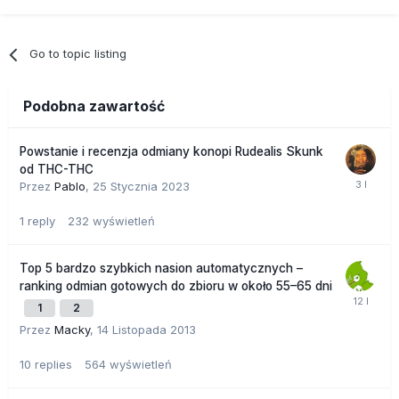
Go to topic listing
Podobna zawartość
Powstanie i recenzja odmiany konopi Rudealis Skunk
od THC-THC
Przez
Pablo
,
25 Stycznia 2023
1
reply
232
wyświetleń
Top 5 bardzo szybkich nasion automatycznych –
ranking odmian gotowych do zbioru w około 55–65 dni
1
2
Przez
Macky
,
14 Listopada 2013
10
replies
564
wyświetleń