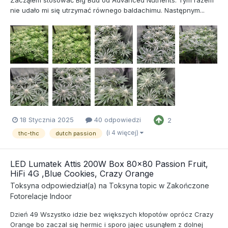
Zacząłem stosować Big Bud od Advanced Nutrients. Tym razem
nie udało mi się utrzymać równego baldachimu. Następnym...
18 Stycznia 2025
40 odpowiedzi
2
(i 4 więcej)
thc-thc
dutch passion
LED Lumatek Attis 200W Box 80x80 Passion Fruit,
HiFi 4G ,Blue Cookies, Crazy Orange
Toksyna
odpowiedział(a) na
Toksyna
topic w
Zakończone
Fotorelacje Indoor
Dzień 49 Wszystko idzie bez większych kłopotów oprócz Crazy
Orange bo zaczal się hermic i sporo jajec usunąłem z dolnej