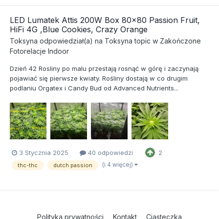
LED Lumatek Attis 200W Box 80x80 Passion Fruit,
HiFi 4G ,Blue Cookies, Crazy Orange
Toksyna
odpowiedział(a) na
Toksyna
topic w
Zakończone
Fotorelacje Indoor
Dzień 42 Rosliny po malu przestają rosnąć w górę i zaczynają
pojawiać się pierwsze kwiaty. Rośliny dostają w co drugim
podlaniu Orgatex i Candy Bud od Advanced Nutrients...
3 Stycznia 2025
40 odpowiedzi
2
(i 4 więcej)
thc-thc
dutch passion
Polityka prywatności
Kontakt
Ciasteczka