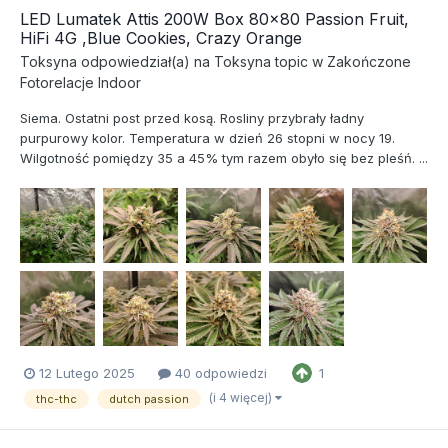
LED Lumatek Attis 200W Box 80x80 Passion Fruit,
HiFi 4G ,Blue Cookies, Crazy Orange
Toksyna
odpowiedział(a) na
Toksyna
topic w
Zakończone
Fotorelacje Indoor
Siema. Ostatni post przed kosą. Rosliny przybrały ładny
purpurowy kolor. Temperatura w dzień 26 stopni w nocy 19.
Wilgotność pomiędzy 35 a 45% tym razem obyło się bez pleśń. ...
12 Lutego 2025
40 odpowiedzi
1
(i 4 więcej)
thc-thc
dutch passion