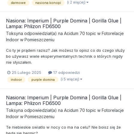
(i 2 więcej)
darmowe
nasiona konopi
Nasiona: Imperium | Purple Domina | Gorilla Glue |
Lampa: Phlizon FD6500
Toksyna
odpowiedział(a) na
Acidum 70
topic w
Fotorelacje
Indoor w Pomieszczeniu
Co ty je prądem razisz? Jak możesz to opisz co do czego służy
bo używasz wiele eksperymentalnych technik o których nigdy
nie słyszałem.
25 Lutego 2025
17 odpowiedzi
(i 5 więcej)
indoor
purple domina
Nasiona: Imperium | Purple Domina | Gorilla Glue |
Lampa: Phlizon FD6500
Toksyna
odpowiedział(a) na
Acidum 70
topic w
Fotorelacje
Indoor w Pomieszczeniu
Te niebieskie swiatlo w nocy co ma na celu? Nie boisz się że
będą się hermic?