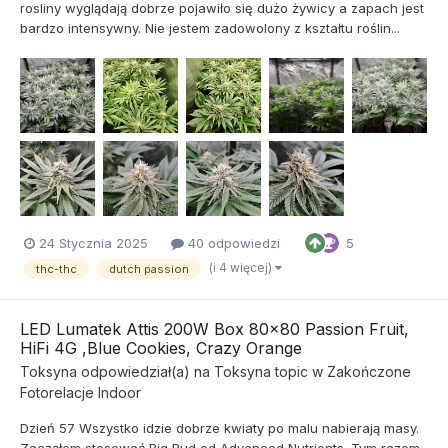
rosliny wyglądają dobrze pojawiło się dużo żywicy a zapach jest
bardzo intensywny. Nie jestem zadowolony z kształtu roślin...
24 Stycznia 2025
40 odpowiedzi
5
(i 4 więcej)
thc-thc
dutch passion
LED Lumatek Attis 200W Box 80x80 Passion Fruit,
HiFi 4G ,Blue Cookies, Crazy Orange
Toksyna
odpowiedział(a) na
Toksyna
topic w
Zakończone
Fotorelacje Indoor
Dzień 57 Wszystko idzie dobrze kwiaty po malu nabierają masy.