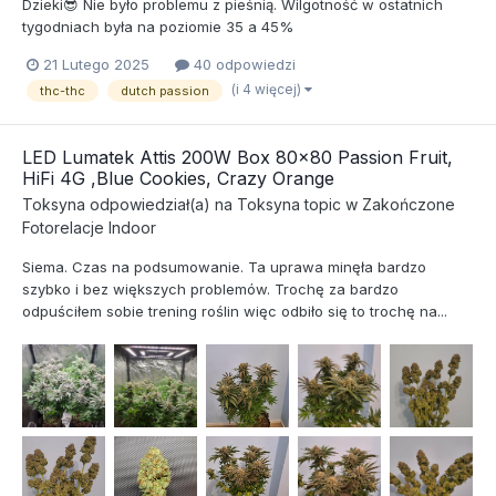
Dzieki😎 Nie było problemu z pieśnią. Wilgotność w ostatnich
tygodniach była na poziomie 35 a 45%
21 Lutego 2025
40 odpowiedzi
(i 4 więcej)
thc-thc
dutch passion
LED Lumatek Attis 200W Box 80x80 Passion Fruit,
HiFi 4G ,Blue Cookies, Crazy Orange
Toksyna
odpowiedział(a) na
Toksyna
topic w
Zakończone
Fotorelacje Indoor
Siema. Czas na podsumowanie. Ta uprawa minęła bardzo
szybko i bez większych problemów. Trochę za bardzo
odpuściłem sobie trening roślin więc odbiło się to trochę na...