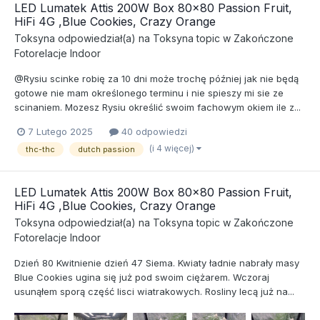
LED Lumatek Attis 200W Box 80x80 Passion Fruit,
HiFi 4G ,Blue Cookies, Crazy Orange
Toksyna
odpowiedział(a) na
Toksyna
topic w
Zakończone
Fotorelacje Indoor
@Rysiu scinke robię za 10 dni może trochę później jak nie będą
gotowe nie mam określonego terminu i nie spieszy mi sie ze
scinaniem. Mozesz Rysiu określić swoim fachowym okiem ile z...
7 Lutego 2025
40 odpowiedzi
(i 4 więcej)
thc-thc
dutch passion
LED Lumatek Attis 200W Box 80x80 Passion Fruit,
HiFi 4G ,Blue Cookies, Crazy Orange
Toksyna
odpowiedział(a) na
Toksyna
topic w
Zakończone
Fotorelacje Indoor
Dzień 80 Kwitnienie dzień 47 Siema. Kwiaty ładnie nabrały masy
Blue Cookies ugina się już pod swoim ciężarem. Wczoraj
usunąłem sporą część lisci wiatrakowych. Rosliny lecą już na...