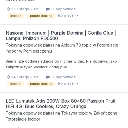
25 Lutego 2025
17 odpowiedzi
(i 5 więcej)
indoor
purple domina
Nasiona: Imperium | Purple Domina | Gorilla Glue |
Lampa: Phlizon FD6500
Toksyna
odpowiedział(a) na
Acidum 70
topic w
Fotorelacje
Indoor w Pomieszczeniu
Siema. Źle dodałeś zdjęcia bo nic nie widać. Nie dodawaj jako
załączniki tylko wybierz Dodaj pliki.
24 Lutego 2025
17 odpowiedzi
(i 5 więcej)
indoor
purple domina
LED Lumatek Attis 200W Box 80x80 Passion Fruit,
HiFi 4G ,Blue Cookies, Crazy Orange
Toksyna
odpowiedział(a) na
Toksyna
topic w
Zakończone
Fotorelacje Indoor