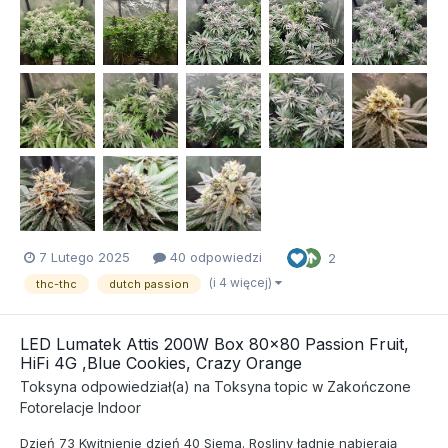
7 Lutego 2025
40 odpowiedzi
2
(i 4 więcej)
thc-thc
dutch passion
LED Lumatek Attis 200W Box 80x80 Passion Fruit,
HiFi 4G ,Blue Cookies, Crazy Orange
Toksyna
odpowiedział(a) na
Toksyna
topic w
Zakończone
Fotorelacje Indoor
Dzień 73 Kwitnienie dzień 40 Siema. Rosliny ładnie nabierają