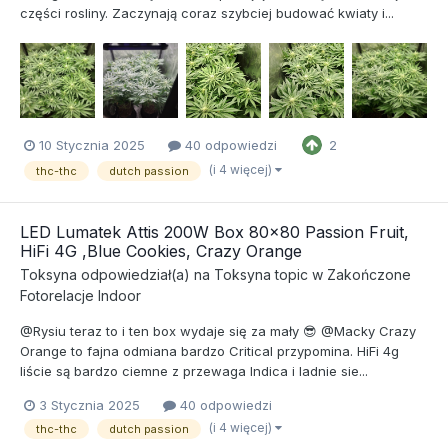
części rosliny. Zaczynają coraz szybciej budować kwiaty i...
10 Stycznia 2025
40 odpowiedzi
2
(i 4 więcej)
thc-thc
dutch passion
LED Lumatek Attis 200W Box 80x80 Passion Fruit,
HiFi 4G ,Blue Cookies, Crazy Orange
Toksyna
odpowiedział(a) na
Toksyna
topic w
Zakończone
Fotorelacje Indoor
@Rysiu teraz to i ten box wydaje się za mały 😎 @Macky Crazy
Orange to fajna odmiana bardzo Critical przypomina. HiFi 4g
liście są bardzo ciemne z przewaga Indica i ladnie sie...
3 Stycznia 2025
40 odpowiedzi
(i 4 więcej)
thc-thc
dutch passion