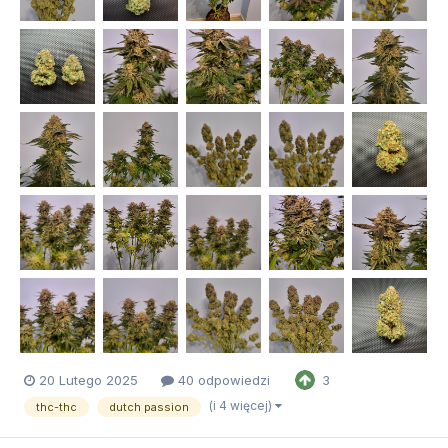
20 Lutego 2025
40 odpowiedzi
3
(i 4 więcej)
thc-thc
dutch passion