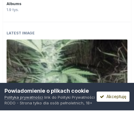
Albums
1.9 tys.
LATEST IMAGE
Powiadomienie o plikach cookie
Akceptuję
Polityka prywatności
link do Polityki Prywatności
RODO - Strona tylko dla osób pełnoletnich, 18+
IMG_20260804_221841.jpg
Przez
zielony_porucznik
,
Wczoraj o 00:23