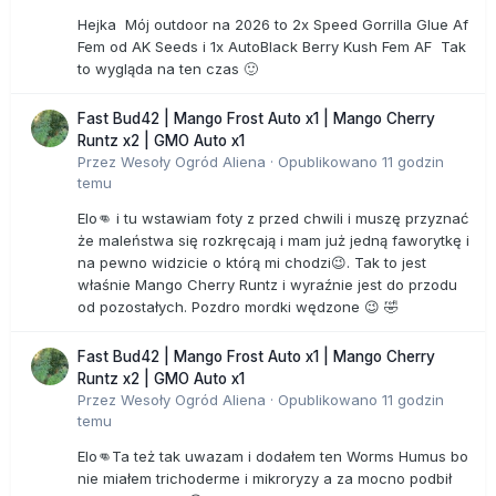
Hejka Mój outdoor na 2026 to 2x Speed Gorrilla Glue Af
Fem od AK Seeds i 1x AutoBlack Berry Kush Fem AF Tak
to wygląda na ten czas 🙂
Fast Bud42 | Mango Frost Auto x1 | Mango Cherry
Runtz x2 | GMO Auto x1
Przez
Wesoły Ogród Aliena
·
Opublikowano
11 godzin
temu
Elo👊 i tu wstawiam foty z przed chwili i muszę przyznać
że maleństwa się rozkręcają i mam już jedną faworytkę i
na pewno widzicie o którą mi chodzi😉. Tak to jest
właśnie Mango Cherry Runtz i wyraźnie jest do przodu
od pozostałych. Pozdro mordki wędzone 😉 🤣
Fast Bud42 | Mango Frost Auto x1 | Mango Cherry
Runtz x2 | GMO Auto x1
Przez
Wesoły Ogród Aliena
·
Opublikowano
11 godzin
temu
Elo👊Ta też tak uwazam i dodałem ten Worms Humus bo
nie miałem trichoderme i mikroryzy a za mocno podbił