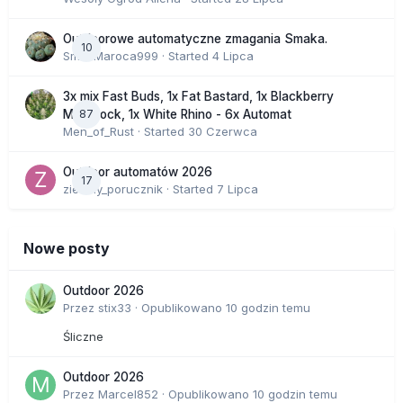
Outdoorowe automatyczne zmagania Smaka.
10
SmakMaroca999
· Started
4 Lipca
3x mix Fast Buds, 1x Fat Bastard, 1x Blackberry
87
Moonrock, 1x White Rhino - 6x Automat
Men_of_Rust
· Started
30 Czerwca
Outdoor automatów 2026
17
zielony_porucznik
· Started
7 Lipca
Nowe posty
Outdoor 2026
Przez
stix33
·
Opublikowano
10 godzin temu
Śliczne
Outdoor 2026
Przez
Marcel852
·
Opublikowano
10 godzin temu