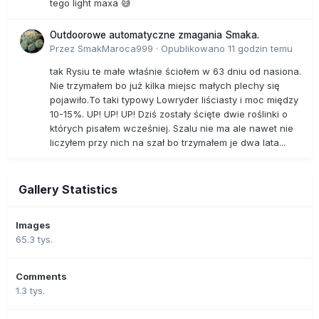
tego light maxa 😅
Outdoorowe automatyczne zmagania Smaka.
Przez
SmakMaroca999
·
Opublikowano
11 godzin temu
tak Rysiu te małe właśnie ściołem w 63 dniu od nasiona.
Nie trzymałem bo już kilka miejsc małych plechy się
pojawiło.To taki typowy Lowryder liściasty i moc między
10-15%. UP! UP! UP! Dziś zostały ścięte dwie roślinki o
których pisałem wcześniej. Szalu nie ma ale nawet nie
liczyłem przy nich na szał bo trzymałem je dwa lata...
Gallery Statistics
Images
65.3 tys.
Comments
1.3 tys.