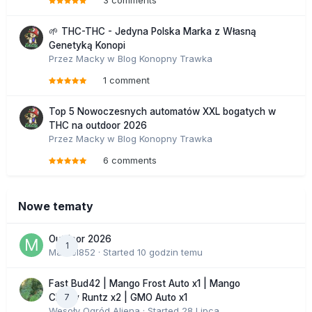
3 comments
🌱 THC-THC - Jedyna Polska Marka z Własną
Genetyką Konopi
Przez
Macky
w
Blog Konopny Trawka
1 comment
Top 5 Nowoczesnych automatów XXL bogatych w
THC na outdoor 2026
Przez
Macky
w
Blog Konopny Trawka
6 comments
Nowe tematy
Outdoor 2026
1
Marcel852
· Started
10 godzin temu
Fast Bud42 | Mango Frost Auto x1 | Mango
7
Cherry Runtz x2 | GMO Auto x1
Wesoły Ogród Aliena
· Started
28 Lipca