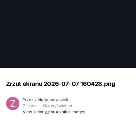
Image Tools
Zrzut ekranu 2026-07-07 160428.png
Przez
zielony_porucznik
7 Lipca
204 wyświetleń
View zielony_porucznik's images