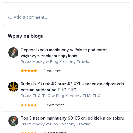
Add a comment...
Wpisy na blogu
Depenalizacja marihuany w Polsce pod coraz
większym znakiem zapytania
Przez
Macky
w
Blog Konopny Trawka
1 comment
Rudealis Skunk #2 oraz #3 XXL – recenzja odpornych
odmian outdoor od THC-THC
Przez
THC-THC
w
Blog Konopny THC-THC
1 comment
Top 5 nasion marihuany 60-65 dni od kiełka do zbioru
Przez
Macky
w
Blog Konopny Trawka