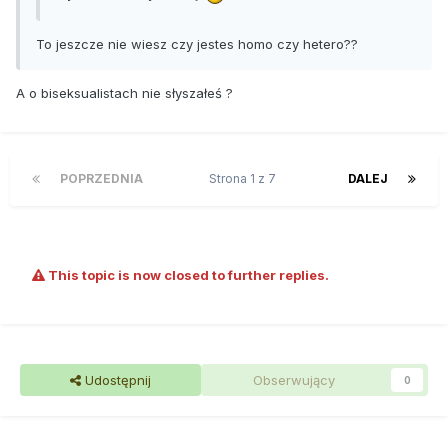
To jeszcze nie wiesz czy jestes homo czy hetero??
A o biseksualistach nie słyszałeś ?
POPRZEDNIA
Strona 1 z 7
DALEJ
This topic is now closed to further replies.
Udostępnij
Obserwujący
0