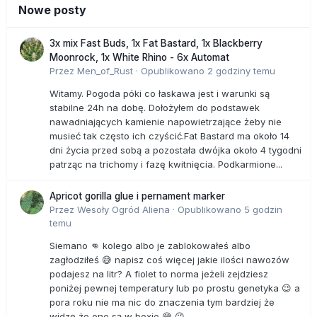
Nowe posty
3x mix Fast Buds, 1x Fat Bastard, 1x Blackberry
Moonrock, 1x White Rhino - 6x Automat
Przez
Men_of_Rust
·
Opublikowano
2 godziny temu
Witamy. Pogoda póki co łaskawa jest i warunki są
stabilne 24h na dobę. Dołożyłem do podstawek
nawadniających kamienie napowietrzające żeby nie
musieć tak często ich czyścić.Fat Bastard ma około 14
dni życia przed sobą a pozostała dwójka około 4 tygodni
patrząc na trichomy i fazę kwitnięcia. Podkarmione...
Apricot gorilla glue i pernament marker
Przez
Wesoły Ogród Aliena
·
Opublikowano
5 godzin
temu
Siemano 👊 kolego albo je zablokowałeś albo
zagłodziłeś 😅 napisz coś więcej jakie ilości nawozów
podajesz na litr? A fiolet to norma jeżeli zejdziesz
poniżej pewnej temperatury lub po prostu genetyka 😉 a
pora roku nie ma nic do znaczenia tym bardziej że
widzę że one są w boxie 😅 😉