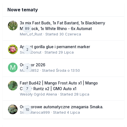
Nowe tematy
3x mix Fast Buds, 1x Fat Bastard, 1x Blackberry
89
Moonrock, 1x White Rhino - 6x Automat
Men_of_Rust
· Started
30 Czerwca
Apricot gorilla glue i pernament marker
2
SweetDonut
· Started
29 Lipca
Outdoor 2026
2
Marcel852
· Started
Środa o 13:50
Fast Bud42 | Mango Frost Auto x1 | Mango
7
Cherry Runtz x2 | GMO Auto x1
Wesoły Ogród Aliena
· Started
28 Lipca
Outdoorowe automatyczne zmagania Smaka.
10
SmakMaroca999
· Started
4 Lipca