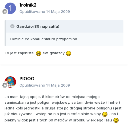
1rolnik2
Opublikowano
14 Maja 2009
Gandzior89 napisał(a):
i kminic co komu chmura przypomina
To jest zajebiste!
ew. gwiazdy
PIOOO
Opublikowano
14 Maja 2009
Ja mam fajną opcje, 8 kilometrów od miejsca mojego
zamieszkania jest poligon wojskowy, sa tam dwie wieże ( hehe )
jedna koło jednostki a druga stoi po drógiej stronie poligonu i jest
już nieuzywana i wstep na nia jest nieoficjalnie wolny
...no i
piekny widok jest z tych 60 metrów w srodku wielkiego lasu