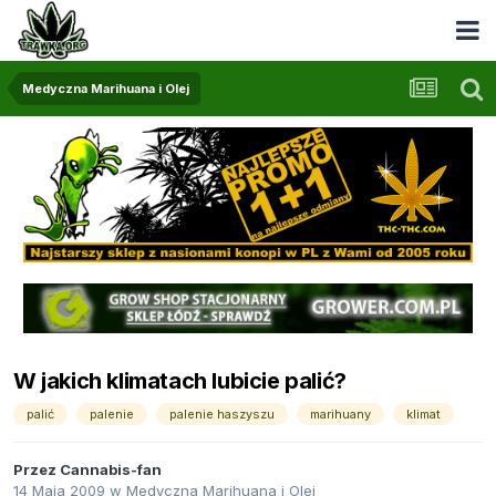
Medyczna Marihuana i Olej
W jakich klimatach lubicie palić?
palić
palenie
palenie haszyszu
marihuany
klimat
Przez
Cannabis-fan
14 Maja 2009
w
Medyczna Marihuana i Olej