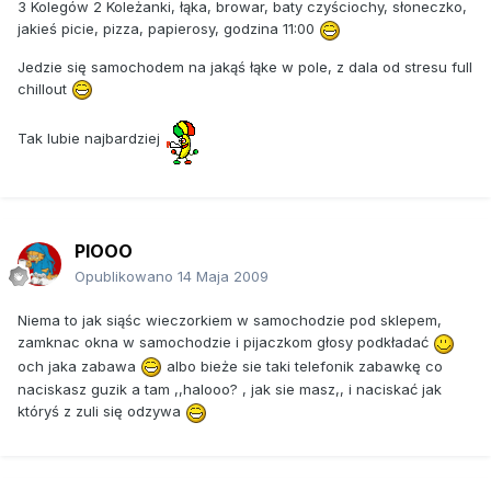
3 Kolegów 2 Koleżanki, łąka, browar, baty czyściochy, słoneczko,
jakieś picie, pizza, papierosy, godzina 11:00
Jedzie się samochodem na jakąś łąke w pole, z dala od stresu full
chillout
Tak lubie najbardziej
PIOOO
Opublikowano
14 Maja 2009
Niema to jak siąśc wieczorkiem w samochodzie pod sklepem,
zamknac okna w samochodzie i pijaczkom głosy podkładać
och jaka zabawa
albo bieże sie taki telefonik zabawkę co
naciskasz guzik a tam ,,halooo? , jak sie masz,, i naciskać jak
któryś z zuli się odzywa