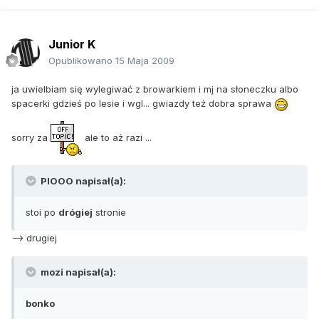
Junior K
Opublikowano
15 Maja 2009
ja uwielbiam się wylegiwać z browarkiem i mj na słoneczku albo
spacerki gdzieś po lesie i wgl... gwiazdy też dobra sprawa
sorry za
ale to aż razi ...
PIOOO napisał(a):
stoi po
drógiej
stronie
--> drugiej
mozi napisał(a):
bonko