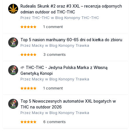
Rudealis Skunk #2 oraz #3 XXL – recenzja odpornych
odmian outdoor od THC-THC
Przez
THC-THC
w
Blog Konopny THC-THC
1 comment
Top 5 nasion marihuany 60-65 dni od kiełka do zbioru
Przez
Macky
w
Blog Konopny Trawka
3 comments
🌱 THC-THC - Jedyna Polska Marka z Własną
Genetyką Konopi
Przez
Macky
w
Blog Konopny Trawka
1 comment
Top 5 Nowoczesnych automatów XXL bogatych w
THC na outdoor 2026
Przez
Macky
w
Blog Konopny Trawka
6 comments