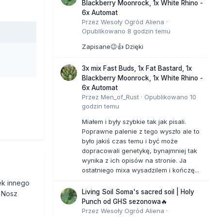
Blackberry Moonrock, 1x White Rhino -
6x Automat
Przez
Wesoły Ogród Aliena
·
Opublikowano
8 godzin temu
Zapisane😉👍 Dzięki
3x mix Fast Buds, 1x Fat Bastard, 1x
Blackberry Moonrock, 1x White Rhino -
6x Automat
Przez
Men_of_Rust
·
Opublikowano
10
godzin temu
Miałem i były szybkie tak jak pisali.
Poprawne palenie z tego wyszło ale to
było jakiś czas temu i być może
dopracowali genetykę, bynajmniej tak
wynika z ich opisów na stronie. Ja
ostatniego mixa wysadzilem i kończę...
ek innego
Living Soil Soma's sacred soil | Holy
. Nosz
Punch od GHS sezonowa🔥
Przez
Wesoły Ogród Aliena
·