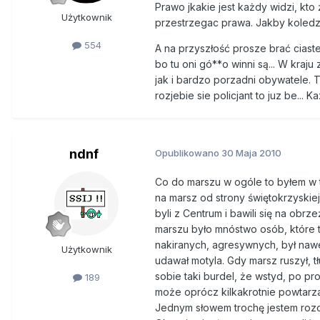
Prawo jkakie jest każdy widzi, kto 
Użytkownik
przestrzegac prawa. Jakby koledzy
554
A na przyszłość prosze brać ciastec
bo tu oni gó**o winni są... W kraju
jak i bardzo porzadni obywatele. Ty
rozjebie sie policjant to juz be... 
ndnf
Opublikowano
30 Maja 2010
Co do marszu w ogóle to byłem w 
na marsz od strony świętokrzyskie
byli z Centrum i bawili się na obr
marszu było mnóstwo osób, które 
nakiranych, agresywnych, był nawet
Użytkownik
udawał motyla. Gdy marsz ruszył, t
sobie taki burdel, że wstyd, po pr
189
może oprócz kilkakrotnie powtarzan
Jednym słowem trochę jestem rozcz