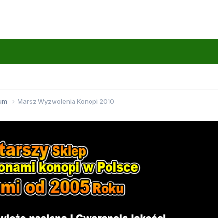
wum
Marsz Wyzwolenia Konopi 2010