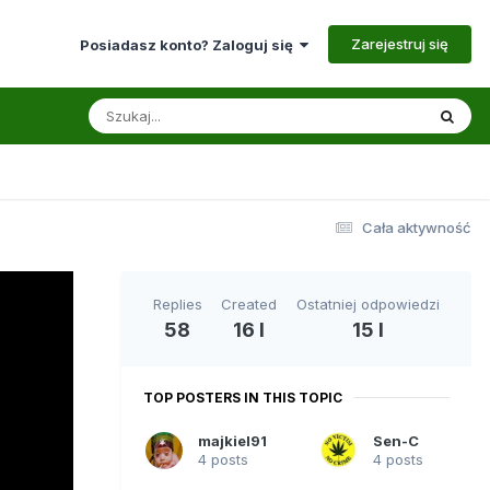
Zarejestruj się
Posiadasz konto? Zaloguj się
Cała aktywność
Replies
Created
Ostatniej odpowiedzi
58
16 l
15 l
TOP POSTERS IN THIS TOPIC
majkiel91
Sen-C
4 posts
4 posts