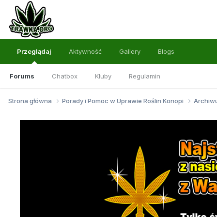
Przeglądaj
Aktywność
Gallery
Blogs
Forums
Chatbox
Kluby
Regulamin
Strona główna
Porady i Pomoc w Uprawie Roślin Konopi
Archi