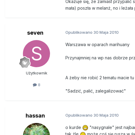
Okazuje się, że zamiast przypalić
mała) poszła w melanż, no i leżała
seven
Opublikowano
30 Maja 2010
Warszawa w oparach marihuany
Przynajmniej na wp nas dobrze pr
Użytkownik
A żeby nie robić 2 tematu macie tu 
8
"Sadzić, palić, zalegalizować"
hassan
Opublikowano
30 Maja 2010
o kurde
"nasygnale" jest najbar
tak źle
może coś się rusza w ś