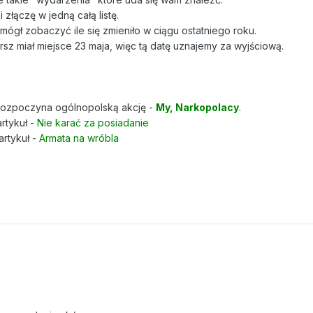
złączę w jedną całą listę.
ógł zobaczyć ile się zmieniło w ciągu ostatniego roku.
sz miał miejsce 23 maja, więc tą datę uznajemy za wyjściową.
rozpoczyna ogólnopolską akcję -
My, Narkopolacy
.
rtykuł -
Nie karać za posiadanie
rtykuł -
Armata na wróbla