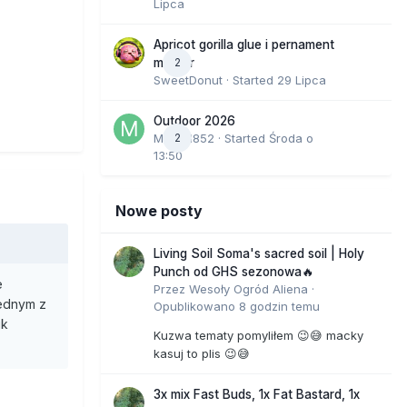
Lipca
Apricot gorilla glue i pernament
2
marker
SweetDonut
· Started
29 Lipca
Outdoor 2026
Marcel852
2
· Started
Środa o
13:50
Nowe posty
Living Soil Soma's sacred soil | Holy
Punch od GHS sezonowa🔥
e
Przez
Wesoły Ogród Aliena
·
jednym z
Opublikowano
8 godzin temu
ik
Kuzwa tematy pomyliłem 😉😅 macky
kasuj to plis 😉😅
3x mix Fast Buds, 1x Fat Bastard, 1x