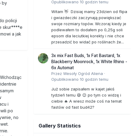
Opublikowano
10 godzin temu
o by
Witam 👋 Dzisiaj mamy 23dzien od flipa
i gwiazdeczki zaczynają powiększać
o policji
swoje rozmiary topów. Wczoraj kiedy je
łe skur****e
podlewałem to dodałem po 0,25g soli
 mowi a jak
epsom dla leciutkiej korekty i nie chce
przesadzić bo widać po roślinach że...
3x mix Fast Buds, 1x Fat Bastard, 1x
Blackberry Moonrock, 1x White Rhino -
6x Automat
Przez
Wesoły Ogród Aliena
·
ą. Wchodząc
Opublikowano
10 godzin temu
identnie
Już sobie zapisałem w kajet jakiś
A samym
tydzień temu 😅 😉 po tym co widzę i
w
ciebie 🔥 A wiesz może coś na temat
acu i
fastów od fast bud42?
wili po
tywnie, no
awet.
Gallery Statistics
nie.