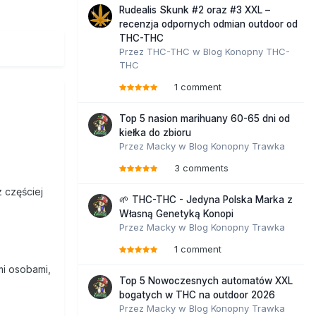
Rudealis Skunk #2 oraz #3 XXL –
recenzja odpornych odmian outdoor od
THC-THC
Przez
THC-THC
w
Blog Konopny THC-
THC
1 comment
Top 5 nasion marihuany 60-65 dni od
kiełka do zbioru
Przez
Macky
w
Blog Konopny Trawka
3 comments
 częściej
🌱 THC-THC - Jedyna Polska Marka z
Własną Genetyką Konopi
Przez
Macky
w
Blog Konopny Trawka
1 comment
mi osobami,
Top 5 Nowoczesnych automatów XXL
bogatych w THC na outdoor 2026
Przez
Macky
w
Blog Konopny Trawka