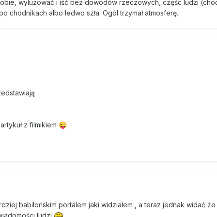
 sobie, wyluzować i iść bez dowodów rzeczowych, część ludzi (cho
 po chodnikach albo ledwo szła. Ogól trzymał atmosferę.
zedstawiają
artykuł z filmikiem
😜
dziej babilońskim portalem jaki widziałem , a teraz jednak widać że 
wiadomości ludzi