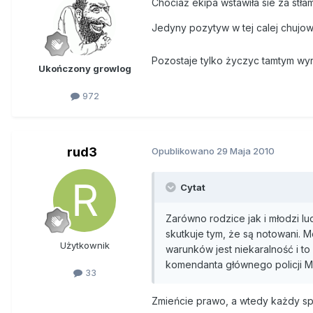
Chociaż ekipa wstawiła sie za stł
Jedyny pozytyw w tej calej chujowe
Pozostaje tylko życzyc tamtym w
Ukończony growlog
972
rud3
Opublikowano
29 Maja 2010
Cytat
Zarówno rodzice jak i młodzi l
skutkuje tym, że są notowani. 
Użytkownik
warunków jest niekaralność i to
komendanta głównego policji M
33
Zmieńcie prawo, a wtedy każdy sp