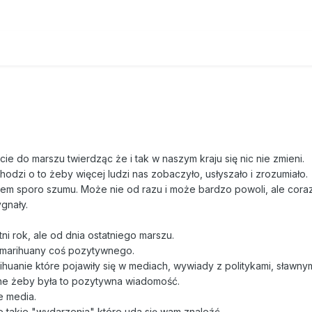
e do marszu twierdząc że i tak w naszym kraju się nic nie zmieni.
Chodzi o to żeby więcej ludzi nas zobaczyło, usłyszało i zrozumiało.
kiem sporo szumu. Może nie od razu i może bardzo powoli, ale coraz
gnały.
 rok, ale od dnia ostatniego marszu.
at marihuany coś pozytywnego.
huanie które pojawiły się w mediach, wywiady z politykami, sławny
ne żeby była to pozytywna wiadomość.
e media.
e takie "wydarzenia" które uda się wam znaleźć.