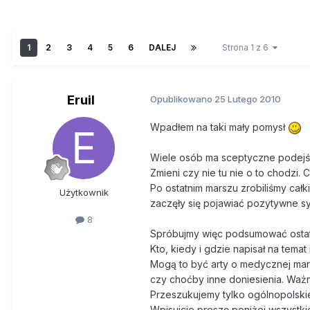
1
2
3
4
5
6
DALEJ
Strona 1 z 6
Eruil
Opublikowano
25 Lutego 2010
Wpadłem na taki mały pomysł
Wiele osób ma sceptyczne podejści
Zmieni czy nie tu nie o to chodzi. 
Po ostatnim marszu zrobiliśmy cał
Użytkownik
zaczęły się pojawiać pozytywne sy
8
Spróbujmy więc podsumować ostatni
Kto, kiedy i gdzie napisał na tem
Mogą to być arty o medycznej mari
czy choćby inne doniesienia. Waż
Przeszukujemy tylko ogólnopolski
Wpisujcie proszę poniżej wszystki