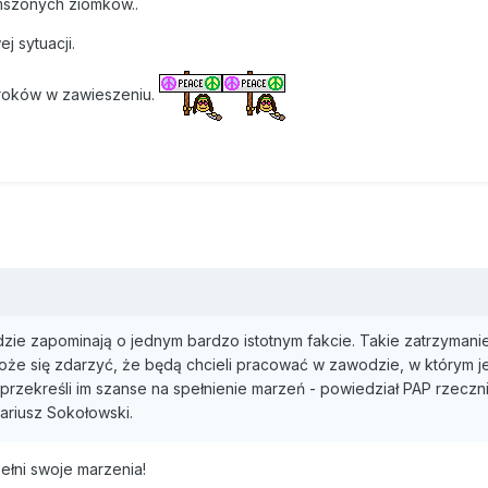
amszonych ziomków..
j sytuacji.
yroków w zawieszeniu.
udzie zapominają o jednym bardzo istotnym fakcie. Takie zatrzymani
Może się zdarzyć, że będą chcieli pracować w zawodzie, w którym 
 przekreśli im szanse na spełnienie marzeń - powiedział PAP rzeczn
ariusz Sokołowski.
ełni swoje marzenia!