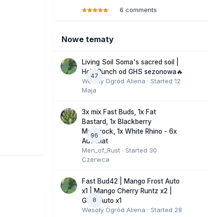
6 comments
Nowe tematy
Living Soil Soma's sacred soil |
Holy Punch od GHS sezonowa🔥
47
Wesoły Ogród Aliena
· Started
12
Maja
3x mix Fast Buds, 1x Fat
Bastard, 1x Blackberry
Moonrock, 1x White Rhino - 6x
96
Automat
Men_of_Rust
· Started
30
Czerwca
Fast Bud42 | Mango Frost Auto
x1 | Mango Cherry Runtz x2 |
8
GMO Auto x1
Wesoły Ogród Aliena
· Started
28