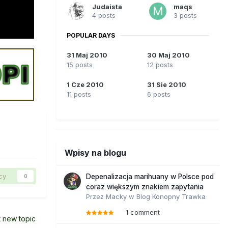
Judaista
maqs
4 posts
3 posts
POPULAR DAYS
31 Maj 2010
30 Maj 2010
15 posts
12 posts
1 Cze 2010
31 Sie 2010
11 posts
6 posts
Wpisy na blogu
cy
Depenalizacja marihuany w Polsce pod
0
coraz większym znakiem zapytania
Przez
Macky
w
Blog Konopny Trawka
1 comment
t new topic