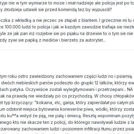
żyje nie w tym wymiarze to moze i miał nadzieje ale policja jest po t
 złodzieja ustawili sie przed komendą tez by wypuscili?
zka z wkładką a nie jeczec ze złapali z blantem. I grzecznie mi tu d
 ze 100.000 ludzi to policja i jak w kazdym zawodzie trafiaja sie nież
le ze jak pan inż rozjebie sie po pijaku na drzewie to o tym sie nie
Kazdy zywi sie papką z mediów i bierzeto za autorytet...
tym roku ostro zawiedziony zachowaniem części ludzi no i psiarni
j dwóch niebieskich panów podeszło do grupki 12 latków, którzy ew
zeżach patyka. Oczywiście zostali wylegitymowani i przetrzepani... N
tak na prawdę nie wiedziały po co przychodzą. W chooy chłopakó
 typ krzyczący: "kokaina, xtc, ganja, który zapierdalał po całym pl
łum odsłonił miejsca bytowania koneserów piwa, wódki, którzy zosta
ostu ku**a wstyd że piją, nie palą i śmiecą. Resztę wspominam pozy
ego kto nie skacze ten z policji, do którego nawoływali ludzie z l
arowany zachowaniem ludzi i poziomem infiltracji tłumu przez psiar