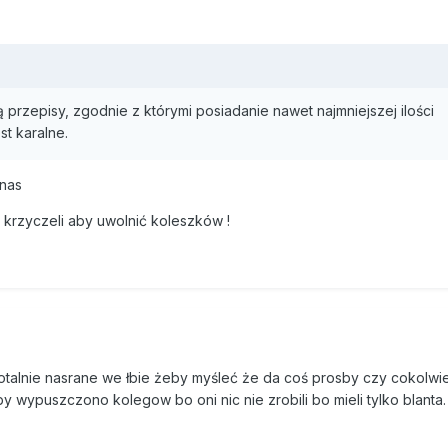
przepisy, zgodnie z którymi posiadanie nawet najmniejszej ilości
t karalne.
 nas
 krzyczeli aby uwolnić koleszków !
otalnie nasrane we łbie żeby myśleć że da coś prosby czy cokolwi
y wypuszczono kolegow bo oni nic nie zrobili bo mieli tylko blanta