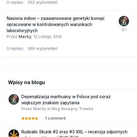
0
replies
352
wyświetleń
Nasiona indoor – zaawansowane genetyki konopi
opracowane w kontrolowanych warunkach
laboratoryjnych
Przez
Macky
,
12 Lutego 2014
0
replies
369
wyświetleń
Wpisy na blogu
Depenalizacja marihuany w Polsce pod coraz
większym znakiem zapytania
Przez
Macky
w
Blog Konopny Trawka
1 comment
Rudealis Skunk #2 oraz #3 XXL – recenzja odpornych