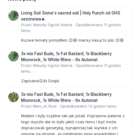
Living Soil Soma's sacred soil | Holy Punch od GHS
sezonowa🔥
Przez
Wesoły Ogród Aliena
·
Opublikowano
11 godzin
temu
Kuzwa tematy pomyliłem 😉😅 macky kasuj to plis 😉😅
3x mix Fast Buds, 1x Fat Bastard, 1x Blackberry
Moonrock, 1x White Rhino - 6x Automat
Przez
Wesoły Ogród Aliena
·
Opublikowano
11 godzin
temu
Zapisane😉👍 Dzięki
3x mix Fast Buds, 1x Fat Bastard, 1x Blackberry
Moonrock, 1x White Rhino - 6x Automat
Przez
Men_of_Rust
·
Opublikowano
13 godzin temu
Miałem i były szybkie tak jak pisali. Poprawne palenie z
tego wyszło ale to było jakiś czas temu i być może
dopracowali genetykę, bynajmniej tak wynika z ich
opisów na stronie. Ja ostatniego mixa wysadzilem i