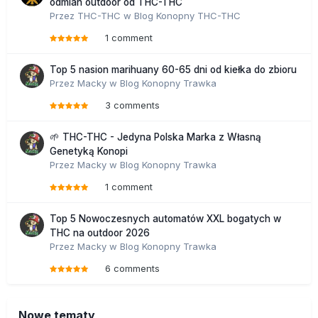
odmian outdoor od THC-THC
Przez
THC-THC
w
Blog Konopny THC-THC
1 comment
Top 5 nasion marihuany 60-65 dni od kiełka do zbioru
Przez
Macky
w
Blog Konopny Trawka
3 comments
🌱 THC-THC - Jedyna Polska Marka z Własną
Genetyką Konopi
Przez
Macky
w
Blog Konopny Trawka
1 comment
Top 5 Nowoczesnych automatów XXL bogatych w
THC na outdoor 2026
Przez
Macky
w
Blog Konopny Trawka
6 comments
Nowe tematy