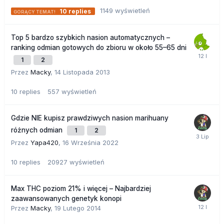
1149
wyświetleń
10
replies
Top 5 bardzo szybkich nasion automatycznych –
ranking odmian gotowych do zbioru w około 55–65 dni
1
2
Przez
Macky
,
14 Listopada 2013
10
replies
557
wyświetleń
Gdzie NIE kupisz prawdziwych nasion marihuany
różnych odmian
1
2
Przez
Yapa420
,
16 Września 2022
10
replies
20927
wyświetleń
Max THC poziom 21% i więcej – Najbardziej
zaawansowanych genetyk konopi
Przez
Macky
,
19 Lutego 2014