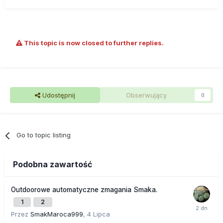
This topic is now closed to further replies.
Udostępnij
Obserwujący
0
Go to topic listing
Podobna zawartość
Outdoorowe automatyczne zmagania Smaka.
1
2
Przez
SmakMaroca999
,
4 Lipca