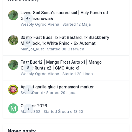
Living Soil Soma's sacred soil | Holy Punch od
47
GHS sezonowa🔥
Wesoły Ogród Aliena
· Started
12 Maja
3x mix Fast Buds, 1x Fat Bastard, 1x Blackberry
96
Moonrock, 1x White Rhino - 6x Automat
Men_of_Rust
· Started
30 Czerwca
Fast Bud42 | Mango Frost Auto x1 | Mango
8
Cherry Runtz x2 | GMO Auto x1
Wesoły Ogród Aliena
· Started
28 Lipca
Apricot gorilla glue i pernament marker
2
SweetDonut
· Started
29 Lipca
Outdoor 2026
2
Marcel852
· Started
Środa o 13:50
Nowe posty