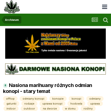
Archiwum
Nasiona marihuany różnych odmian
konopi - stary temat
offtop
odmiany konopi
konopie
konopi
odmiany
gatunki
rodzaje
uprawa konopi
hodowla
uprawa
indoor
outdoor
na dworze
w domu
rośliny