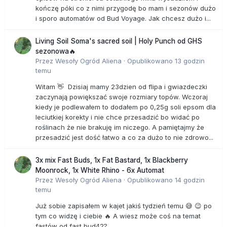
kończę póki co z nimi przygodę bo mam i sezonów dużo
i sporo automatów od Bud Voyage. Jak chcesz dużo i...
Living Soil Soma's sacred soil | Holy Punch od GHS
sezonowa🔥
Przez
Wesoły Ogród Aliena
·
Opublikowano
13 godzin
temu
Witam 👋 Dzisiaj mamy 23dzien od flipa i gwiazdeczki
zaczynają powiększać swoje rozmiary topów. Wczoraj
kiedy je podlewałem to dodałem po 0,25g soli epsom dla
leciutkiej korekty i nie chce przesadzić bo widać po
roślinach że nie brakuję im niczego. A pamiętajmy że
przesadzić jest dość łatwo a co za dużo to nie zdrowo...
3x mix Fast Buds, 1x Fat Bastard, 1x Blackberry
Moonrock, 1x White Rhino - 6x Automat
Przez
Wesoły Ogród Aliena
·
Opublikowano
14 godzin
temu
Już sobie zapisałem w kajet jakiś tydzień temu 😅 😉 po
tym co widzę i ciebie 🔥 A wiesz może coś na temat
fastów od fast bud42?