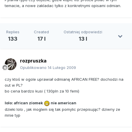
temacie, a nowe zakladac tylko z konkretnymi opisami odmian.
Replies
Created
Ostatniej odpowiedzi
133
17 l
13 l
rozpruszka
Opublikowano
14 Lutego 2009
czy ktoś w ogole uprawiał odmianę AFRICAN FREE? dochodzi na
out w PL?
bo cena bardzo kusi ( 130pln za 10 femi)
lolo: african ziomek
nie american
dzieki lolo , jak moglem się tak pomylic przepisując? dziwny ze
mnie typ