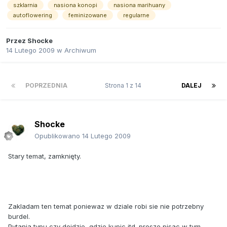
szklarnia
nasiona konopi
nasiona marihuany
autoflowering
feminizowane
regularne
Przez
Shocke
14 Lutego 2009
w
Archiwum
POPRZEDNIA
Strona 1 z 14
DALEJ
Shocke
Opublikowano
14 Lutego 2009
Stary temat, zamknięty.
Zakladam ten temat poniewaz w dziale robi sie nie potrzebny
burdel.
Pytania typu czy dojdzie, gdzie kupic itd. prosze pisac w tym