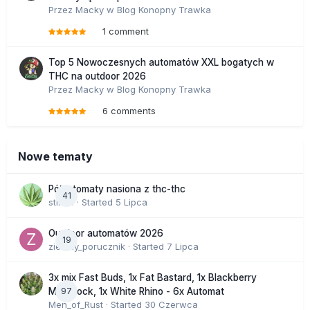
Przez
Macky
w
Blog Konopny Trawka
1 comment
Top 5 Nowoczesnych automatów XXL bogatych w
THC na outdoor 2026
Przez
Macky
w
Blog Konopny Trawka
6 comments
Nowe tematy
Półautomaty nasiona z thc-thc
41
stix33
· Started
5 Lipca
Outdoor automatów 2026
19
zielony_porucznik
· Started
7 Lipca
3x mix Fast Buds, 1x Fat Bastard, 1x Blackberry
97
Moonrock, 1x White Rhino - 6x Automat
Men_of_Rust
· Started
30 Czerwca