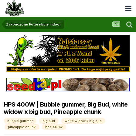
Zakończone Fotorelacje Indoor
HPS 400W | Bubble gummer, Big Bud, white
widow x big bud, Pineapple chunk
bubble gummer
big bud
white widow x big bud
pineapple chunk
hps 400w