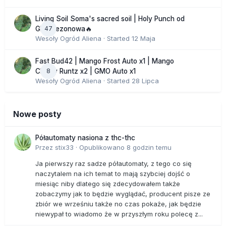
Living Soil Soma's sacred soil | Holy Punch od
47
GHS sezonowa🔥
Wesoły Ogród Aliena
· Started
12 Maja
Fast Bud42 | Mango Frost Auto x1 | Mango
8
Cherry Runtz x2 | GMO Auto x1
Wesoły Ogród Aliena
· Started
28 Lipca
Nowe posty
Półautomaty nasiona z thc-thc
Przez
stix33
·
Opublikowano
8 godzin temu
Ja pierwszy raz sadze półautomaty, z tego co się
naczytalem na ich temat to mają szybciej dojść o
miesiąc niby dlatego się zdecydowałem także
zobaczymy jak to będzie wyglądać, producent pisze ze
zbiór we wrześniu także no czas pokaże, jak będzie
niewypał to wiadomo że w przyszłym roku polecę z...