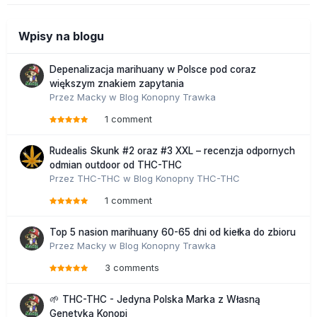
Wpisy na blogu
Depenalizacja marihuany w Polsce pod coraz
większym znakiem zapytania
Przez
Macky
w
Blog Konopny Trawka
1 comment
Rudealis Skunk #2 oraz #3 XXL – recenzja odpornych
odmian outdoor od THC-THC
Przez
THC-THC
w
Blog Konopny THC-THC
1 comment
Top 5 nasion marihuany 60-65 dni od kiełka do zbioru
Przez
Macky
w
Blog Konopny Trawka
3 comments
🌱 THC-THC - Jedyna Polska Marka z Własną
Genetyką Konopi