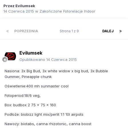
Przez
Evilumsek
14 Czerwca 2015
w
Zakończone Fotorelacje Indoor
POPRZEDNIA
Strona 1 z 9
DALEJ
Evilumsek
Opublikowano
14 Czerwca 2015
Nasiona: 3x Big Bud, 3x white widow x big bud, 3x Bubble
Gummer, Pineapple chunk
Oświetlenie:400 mh sunmaster cool
Fotoperiod:18/6 veg,
Box: budbox 2 75 x 75 x 160
Podłoże: biobizz light mix/perlit 1:1 10l airpots
Nawozy: biotabs, canna rhizotonic, canna boost