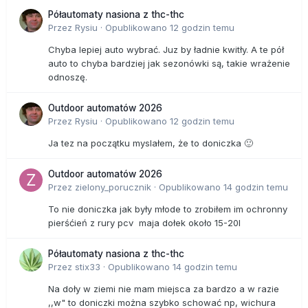
Półautomaty nasiona z thc-thc
Przez
Rysiu
·
Opublikowano
12 godzin temu
Chyba lepiej auto wybrać. Juz by ładnie kwitły. A te pół
auto to chyba bardziej jak sezonówki są, takie wrażenie
odnoszę.
Outdoor automatów 2026
Przez
Rysiu
·
Opublikowano
12 godzin temu
Ja tez na początku myslałem, że to doniczka 🙂
Outdoor automatów 2026
Przez
zielony_porucznik
·
Opublikowano
14 godzin temu
To nie doniczka jak były młode to zrobiłem im ochronny
pierśćień z rury pcv maja dołek około 15-20l
Półautomaty nasiona z thc-thc
Przez
stix33
·
Opublikowano
14 godzin temu
Na doły w ziemi nie mam miejsca za bardzo a w razie
,,w" to doniczki można szybko schować np, wichura