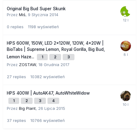
Original Big Bud Super Skunk
Przez
Miś
,
9 Stycznia 2014
0
replies
1198
wyświetleń
HPS 600W, 150W, LED 2x120W, 120W, 4x20W |
BioTabs | Supreme Lemon, Royal Gorilla, Big Bud,
Lemon Haze...
1
2
3
Przez
ZOSTAW
,
18 Grudnia 2017
27
replies
10382
wyświetleń
HPS 400W | AutoAK47, AutoWhiteWidow
1
2
3
4
Przez
Big Plant
,
26 Lipca 2015
37
replies
10766
wyświetleń