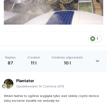
1
Replies
Created
Ostatniej odpowiedzi
87
11 l
10 l
Plantator
Opublikowano
14 Czerwca 2015
Witam ładnie to ogólnie wygląda tylko weź obklej czymś donice
żeby korzenie światła nie widziały bo