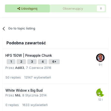
Udostępnij
Obserwujący
0
Go to topic listing
Podobna zawartość
HPS 150W | Pineapple Chunk
1
2
3
4
6
Przez
Adi83
,
7 Czerwca 2016
50
replies
13147
wyświetleń
White Widow x Big Bud
Przez
Miś
,
8 Stycznia 2014
0
replies
1633
wyświetleń