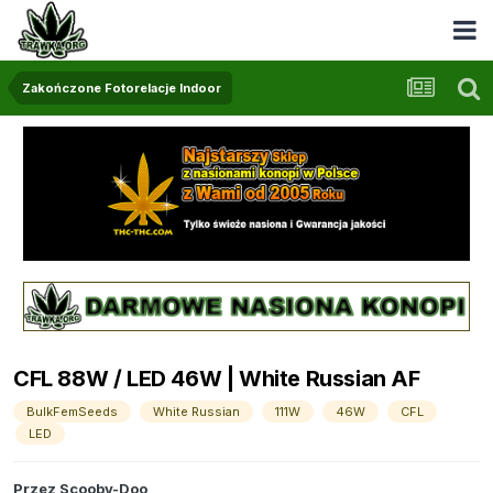
Zakończone Fotorelacje Indoor
CFL 88W / LED 46W | White Russian AF
BulkFemSeeds
White Russian
111W
46W
CFL
LED
Przez
Scooby-Doo