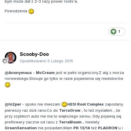
bym może dał z 2-3 razy power roots'a.
Powodzenia
1
Scooby-Doo
Opublikowano
5 Lutego 2015
@
Anonymous
-
McCream
jest w pełni organiczny.Z alg z morza
norweskiego.Stosuje go tylko w razie pojawienia się niedoborów
@
hi2per
- spoko nie mieszam
HESI Root Complex
zapodany
pierwszy raz dziś rano.Co do
TerraGrow
, to też myslałem , że
przy szybkich auto nie ma to większego sensu. Gdy pojawią się
preflowery zaczne od razu z
TerraBloom
, niestety
GreenSensation
nie posiadam.Mam
PK 13/14
też
PLAGRON
'u i