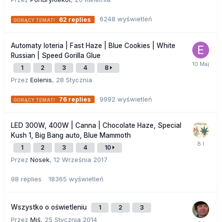
6248
wyświetleń
62
replies
Automaty loteria | Fast Haze | Blue Cookies | White
Russian | Speed Gorilla Glue
1
2
3
4
8
Przez
Eolenis
,
28 Stycznia
9992
wyświetleń
76
replies
LED 300W, 400W | Canna | Chocolate Haze, Special
Kush 1, Big Bang auto, Blue Mammoth
1
2
3
4
10
Przez
Nosek
,
12 Września 2017
98
replies
18365
wyświetleń
Wszystko o oświetleniu
1
2
3
Przez
Miś
,
25 Stycznia 2014