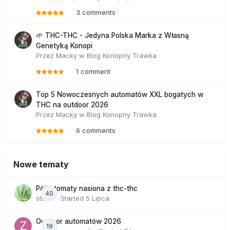
3 comments
🌱 THC-THC - Jedyna Polska Marka z Własną
Genetyką Konopi
Przez
Macky
w
Blog Konopny Trawka
1 comment
Top 5 Nowoczesnych automatów XXL bogatych w
THC na outdoor 2026
Przez
Macky
w
Blog Konopny Trawka
6 comments
Nowe tematy
Półautomaty nasiona z thc-thc
40
stix33
· Started
5 Lipca
Outdoor automatów 2026
19