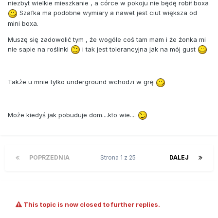
niezbyt wielkie mieszkanie , a córce w pokoju nie będę robił boxa
Szafka ma podobne wymiary a nawet jest ciut większa od
mini boxa.
Muszę się zadowolić tym , że wogóle coś tam mam i że żonka mi
nie sapie na roślinki
i tak jest tolerancyjna jak na mój gust
Także u mnie tylko underground wchodzi w grę
Może kiedyś jak pobuduje dom....kto wie....
POPRZEDNIA
Strona 1 z 25
DALEJ
This topic is now closed to further replies.