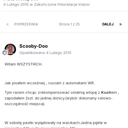
4 Lutego 2015
w
Zakończone Fotorelacje Indoor
POPRZEDNIA
Strona 1 z 25
DALEJ
Scooby-Doo
Opublikowano
4 Lutego 2015
Witam WSZYSTKICH.
Jak pisałem wcześniej , ruszam z automatami WR.
Tym razem chcąc zrekompensować ostatnią wtopę z
Kush
em ,
zapodałem 2szt. do jednej donicy.(wybór dokonany celowo-
oszczędność miejsca).
W sobotę pestki wylądowały na wacikach.Jedna pękła w