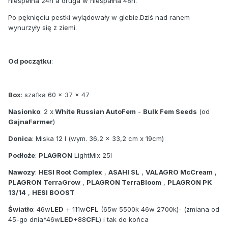
niespełna 24h a druga w niespałna 48h.
Po pęknięciu pestki wylądowały w glebie.Dziś nad ranem
wynurzyły się z ziemi.
Od początku
:
Box
: szafka 60 x 37 x 47
Nasionko
: 2 x
White Russian AutoFem
-
Bulk Fem Seeds
(od
GajnaFarmer
)
Donica
: Miska 12 l (wym. 36,2 x 33,2 cm x 19cm)
Podłoże
:
PLAGRON
LightMix 25l
Nawozy
:
HESI Root Complex
,
ASAHI SL
,
VALAGRO McCream
,
PLAGRON TerraGrow
,
PLAGRON TerraBloom
,
PLAGRON PK
13/14
,
HESI BOOST
Światło
: 46w
LED
+ 111w
CFL
(65w 5500k 46w 2700k)- (zmiana od
45-go dnia*46w
LED
+88
CFL
) i tak do końca