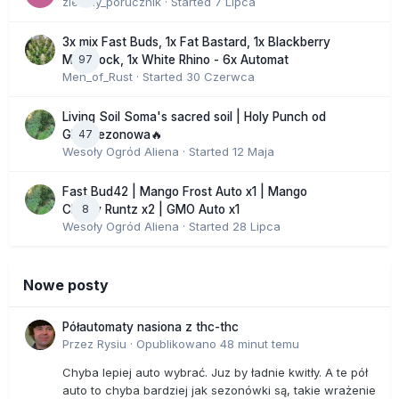
zielony_porucznik
· Started
7 Lipca
3x mix Fast Buds, 1x Fat Bastard, 1x Blackberry
97
Moonrock, 1x White Rhino - 6x Automat
Men_of_Rust
· Started
30 Czerwca
Living Soil Soma's sacred soil | Holy Punch od
47
GHS sezonowa🔥
Wesoły Ogród Aliena
· Started
12 Maja
Fast Bud42 | Mango Frost Auto x1 | Mango
8
Cherry Runtz x2 | GMO Auto x1
Wesoły Ogród Aliena
· Started
28 Lipca
Nowe posty
Półautomaty nasiona z thc-thc
Przez
Rysiu
·
Opublikowano
48 minut temu
Chyba lepiej auto wybrać. Juz by ładnie kwitły. A te pół
auto to chyba bardziej jak sezonówki są, takie wrażenie