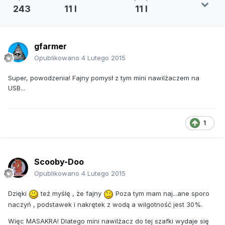
243
11 l
11 l
gfarmer
Opublikowano
4 Lutego 2015
Super, powodzenia! Fajny pomysł z tym mini nawilżaczem na
USB...
1
Scooby-Doo
Opublikowano
4 Lutego 2015
Dzięki
też myślę , że fajny
Poza tym mam naj...ane sporo
naczyń , podstawek i nakrętek z wodą a wilgotność jest 30%.
Więc MASAKRA! Dlatego mini nawilżacz do tej szafki wydaje się