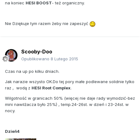
na koniec
HESI BOOST
- też organiczny.
Nie Dziękuje tym razem żeby nie zapeszyć
Scooby-Doo
Opublikowano
8 Lutego 2015
Czas na up po kilku dniach.
Jak narazie wszysto OK.Do tej pory małe podlewane solidnie tylko
raz , wodą z
HESI Root Complex
.
Wilgotność w granicach 50% (więcej nie daje rady wymodzić-bez
mini nawilżacza było 25%) , temp.24-26st. w dzień i 23-24st. w
nocy.
Dzień4