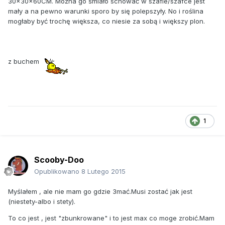
30x30x60CM
. Można go śmiało schować w szafie/szafce jest
mały a na pewno warunki sporo by się polepszyły. No i roślina
mogłaby być trochę większa, co niesie za sobą i większy plon.
z buchem
1
Scooby-Doo
Opublikowano
8 Lutego 2015
Myślałem , ale nie mam go gdzie 3mać.Musi zostać jak jest
(niestety-albo i stety).
To co jest , jest "zbunkrowane" i to jest max co moge zrobić.Mam