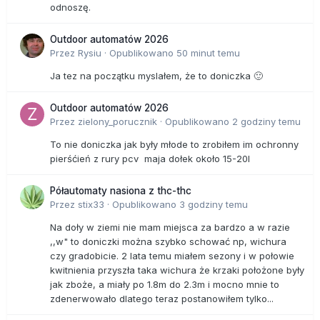
odnoszę.
Outdoor automatów 2026
Przez
Rysiu
·
Opublikowano
50 minut temu
Ja tez na początku myslałem, że to doniczka 🙂
Outdoor automatów 2026
Przez
zielony_porucznik
·
Opublikowano
2 godziny temu
To nie doniczka jak były młode to zrobiłem im ochronny
pierśćień z rury pcv maja dołek około 15-20l
Półautomaty nasiona z thc-thc
Przez
stix33
·
Opublikowano
3 godziny temu
Na doły w ziemi nie mam miejsca za bardzo a w razie
,,w" to doniczki można szybko schować np, wichura
czy gradobicie. 2 lata temu miałem sezony i w połowie
kwitnienia przyszła taka wichura że krzaki położone były
jak zboże, a miały po 1.8m do 2.3m i mocno mnie to
zdenerwowało dlatego teraz postanowiłem tylko...