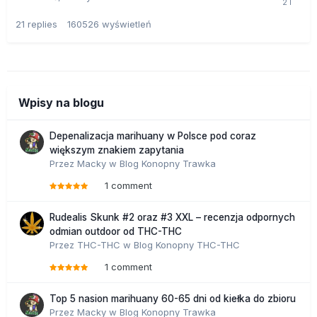
21
replies
160526
wyświetleń
Wpisy na blogu
Depenalizacja marihuany w Polsce pod coraz
większym znakiem zapytania
Przez
Macky
w
Blog Konopny Trawka
1 comment
Rudealis Skunk #2 oraz #3 XXL – recenzja odpornych
odmian outdoor od THC-THC
Przez
THC-THC
w
Blog Konopny THC-THC
1 comment
Top 5 nasion marihuany 60-65 dni od kiełka do zbioru
Przez
Macky
w
Blog Konopny Trawka