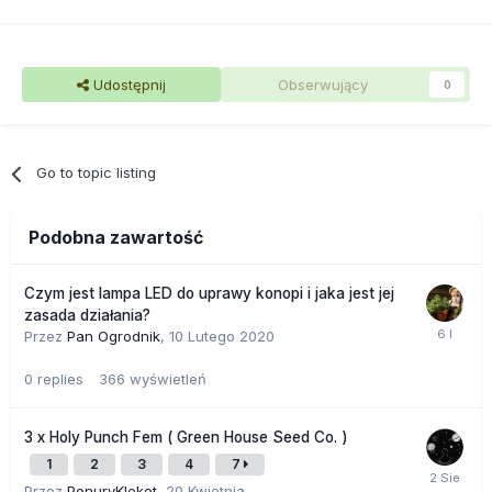
Udostępnij
Obserwujący
0
Go to topic listing
Podobna zawartość
Czym jest lampa LED do uprawy konopi i jaka jest jej
zasada działania?
Przez
Pan Ogrodnik
,
10 Lutego 2020
0
replies
366
wyświetleń
3 x Holy Punch Fem ( Green House Seed Co. )
1
2
3
4
7
Przez
PonuryKlekot
,
20 Kwietnia