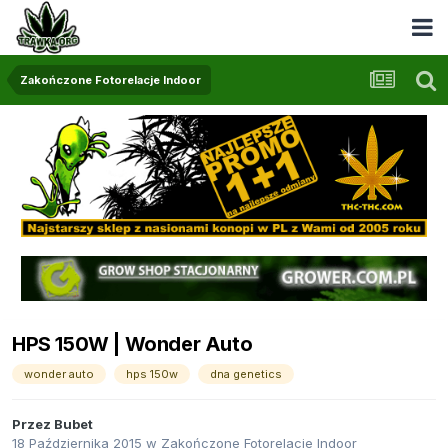
Zakończone Fotorelacje Indoor
HPS 150W | Wonder Auto
wonder auto
hps 150w
dna genetics
Przez
Bubet
18 Października 2015
w
Zakończone Fotorelacje Indoor