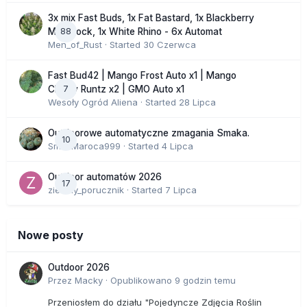
3x mix Fast Buds, 1x Fat Bastard, 1x Blackberry
88
Moonrock, 1x White Rhino - 6x Automat
Men_of_Rust
· Started
30 Czerwca
Fast Bud42 | Mango Frost Auto x1 | Mango
7
Cherry Runtz x2 | GMO Auto x1
Wesoły Ogród Aliena
· Started
28 Lipca
Outdoorowe automatyczne zmagania Smaka.
10
SmakMaroca999
· Started
4 Lipca
Outdoor automatów 2026
17
zielony_porucznik
· Started
7 Lipca
Nowe posty
Outdoor 2026
Przez
Macky
·
Opublikowano
9 godzin temu
Przeniosłem do działu "Pojedyncze Zdjęcia Roślin