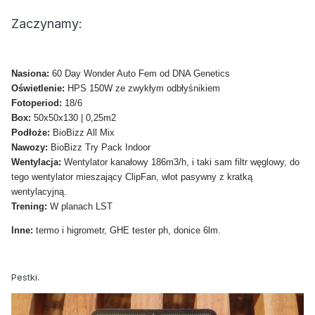
Zaczynamy:
Nasiona:
60 Day Wonder Auto Fem od DNA Genetics
Oświetlenie:
HPS 150W ze zwykłym odbłyśnikiem
Fotoperiod:
18/6
Box:
50x50x130 | 0,25m2
Podłoże:
BioBizz All Mix
Nawozy:
BioBizz Try Pack Indoor
Wentylacja:
Wentylator kanałowy 186m3/h, i taki sam filtr węglowy, do
tego wentylator mieszający ClipFan, wlot pasywny z kratką
wentylacyjną.
Trening:
W planach LST
Inne:
termo i higrometr, GHE tester ph, donice 6lm.
Pestki.