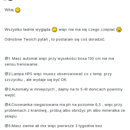
Witaj
Wszystko ładnie wygląda
więc nie ma się czego czepiać
Odnośnie Twoich pytań , to postaram się coś doradzić.
@1. Masz automat więc przy wysokości boxa 130 cm nie ma
sensu trenowanie.
@2.Lampa HPS więc musisz obserowować co z temp. przy
szczyciku , ale wydaje się być OK.
@3.Automaty w mniejszych , dajmy na to 5-6l donicach powinny
wejść.
@4.Cisowianka niegazowana ma ph na poziomie 6,5 , więc przy
problemach z kranówą , próbuj albo obniżyc ph albo mineralka ze
sklepu.
@5.Masz ziemie all mix więc pierwsze 3 tygodnie bez