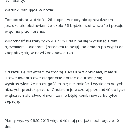
No i planty:
Warunki panujące w boxie:
Temperatura w dzień ~28 stopni, w nocy nie sprawdzałem
jeszcze ale obstawiam że około 25 będzie, stoi w szafie i pokoju
więc nie przemarznie.
Wilgotność niestety tylko 40-41% udało mi się wycisnąć z tym
ręcznikiem i talerzami (zabrałem to sesji), na dniach po wypłatce
zaopatrzę się w nawilżacz powietrza.
Od razu się przyznam ze trochę zjebałem z donicami, mam 11
litrowe kwadratowe eleganckie donice ale trochę się
wystraszyłem,że na długość mi się nie zmieści i wysiałem w tych
niższych prostokątnych... Chciałem je wczoraj przesadzić do tych
większych ale stwierdziłem ze nie będę kombinować bo tylko
zepsuję.
Planty wyszły 09.10.2015 więc dziś mają no już niech będzie 10
dni.