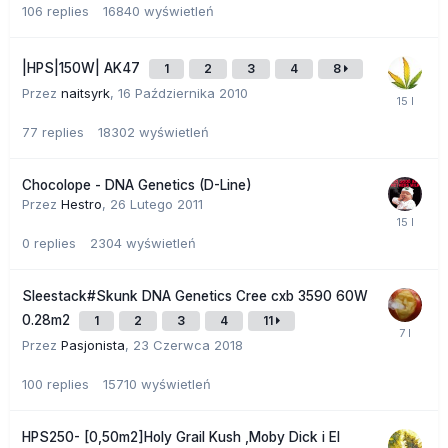
106
replies
16840
wyświetleń
|HPS|150W| AK47
1
2
3
4
8
Przez
naitsyrk
,
16 Października 2010
77
replies
18302
wyświetleń
Chocolope - DNA Genetics (D-Line)
Przez
Hestro
,
26 Lutego 2011
0
replies
2304
wyświetleń
Sleestack#Skunk DNA Genetics Cree cxb 3590 60W
0.28m2
1
2
3
4
11
Przez
Pasjonista
,
23 Czerwca 2018
100
replies
15710
wyświetleń
HPS250- [0,50m2]Holy Grail Kush ,Moby Dick i El