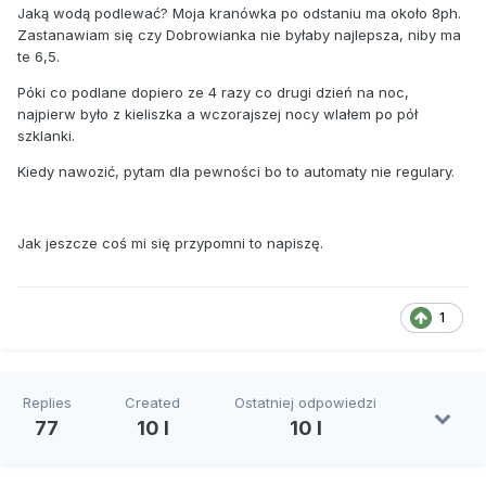
Jaką wodą podlewać? Moja kranówka po odstaniu ma około 8ph.
Zastanawiam się czy Dobrowianka nie byłaby najlepsza, niby ma
te 6,5.
Póki co podlane dopiero ze 4 razy co drugi dzień na noc,
najpierw było z kieliszka a wczorajszej nocy wlałem po pół
szklanki.
Kiedy nawozić, pytam dla pewności bo to automaty nie regulary.
Jak jeszcze coś mi się przypomni to napiszę.
1
Replies
Created
Ostatniej odpowiedzi
77
10 l
10 l