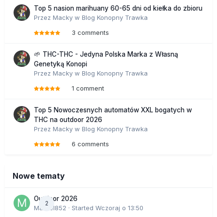
Top 5 nasion marihuany 60-65 dni od kiełka do zbioru
Przez
Macky
w
Blog Konopny Trawka
3 comments
🌱 THC-THC - Jedyna Polska Marka z Własną
Genetyką Konopi
Przez
Macky
w
Blog Konopny Trawka
1 comment
Top 5 Nowoczesnych automatów XXL bogatych w
THC na outdoor 2026
Przez
Macky
w
Blog Konopny Trawka
6 comments
Nowe tematy
Outdoor 2026
2
Marcel852
· Started
Wczoraj o 13:50