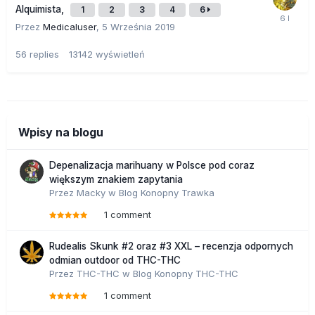
Alquimista,
1
2
3
4
6
Przez
Medicaluser
,
5 Września 2019
56
replies
13142
wyświetleń
Wpisy na blogu
Depenalizacja marihuany w Polsce pod coraz
większym znakiem zapytania
Przez
Macky
w
Blog Konopny Trawka
1 comment
Rudealis Skunk #2 oraz #3 XXL – recenzja odpornych
odmian outdoor od THC-THC
Przez
THC-THC
w
Blog Konopny THC-THC
1 comment