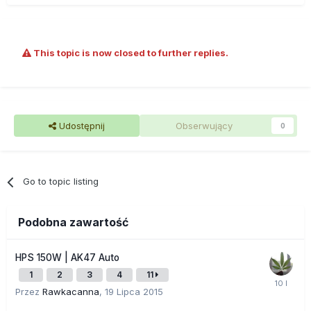
This topic is now closed to further replies.
Udostępnij
Obserwujący
0
Go to topic listing
Podobna zawartość
HPS 150W | AK47 Auto
1
2
3
4
11
Przez
Rawkacanna
,
19 Lipca 2015