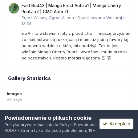
Fast Bud42 | Mango Frost Auto x1 | Mango Cherry
Runtz x2 | GMO Auto x1
Przez
Wesoły Ogród Aliena
·
Opublikowano
Wczoraj o
13:34
Elo👊 i tu wstawiam foty z przed chwili i muszę przyznać
że maleństwa się rozkręcają i mam już jedną faworytkę i
na pewno widzicie o którą mi chodzi😉. Tak to jest
właśnie Mango Cherry Runtz i wyraźnie jest do przodu
od pozostałych. Pozdro mordki wędzone 😉 🤣
Gallery Statistics
Images
65.3 tys.
Comments
Powiadomienie o plikach cookie
1.3 tys.
Akceptuję
Polityka prywatności
link do Polityki Prywatności
RODO - Strona tylko dla osób pełnoletnich, 18+