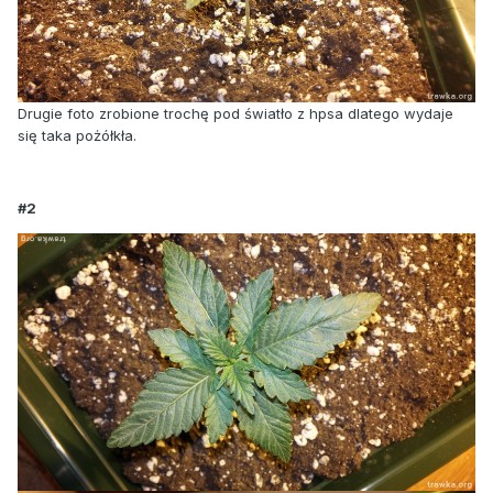
Drugie foto zrobione trochę pod światło z hpsa dlatego wydaje
się taka pożółkła.
#2