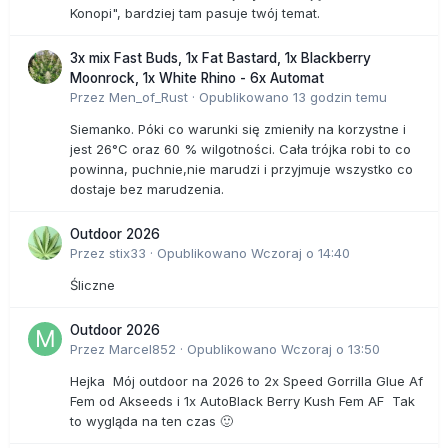
Konopi", bardziej tam pasuje twój temat.
3x mix Fast Buds, 1x Fat Bastard, 1x Blackberry
Moonrock, 1x White Rhino - 6x Automat
Przez
Men_of_Rust
·
Opublikowano
13 godzin temu
Siemanko. Póki co warunki się zmieniły na korzystne i
jest 26°C oraz 60 % wilgotności. Cała trójka robi to co
powinna, puchnie,nie marudzi i przyjmuje wszystko co
dostaje bez marudzenia.
Outdoor 2026
Przez
stix33
·
Opublikowano
Wczoraj o 14:40
Śliczne
Outdoor 2026
Przez
Marcel852
·
Opublikowano
Wczoraj o 13:50
Hejka Mój outdoor na 2026 to 2x Speed Gorrilla Glue Af
Fem od Akseeds i 1x AutoBlack Berry Kush Fem AF Tak
to wygląda na ten czas 🙂