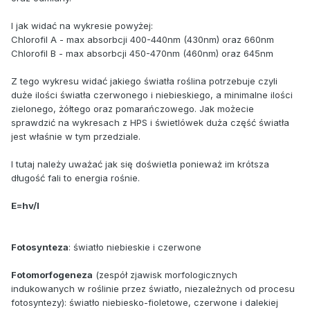
I jak widać na wykresie powyżej:
Chlorofil A - max absorbcji 400-440nm (430nm) oraz 660nm
Chlorofil B - max absorbcji 450-470nm (460nm) oraz 645nm
Z tego wykresu widać jakiego światła roślina potrzebuje czyli
duże ilości światła czerwonego i niebieskiego, a minimalne ilości
zielonego, żółtego oraz pomarańczowego. Jak możecie
sprawdzić na wykresach z HPS i świetlówek duża część światła
jest właśnie w tym przedziale.
I tutaj należy uważać jak się doświetla ponieważ im krótsza
długość fali to energia rośnie.
E=hv/l
Fotosynteza
: światło niebieskie i czerwone
Fotomorfogeneza
(zespół zjawisk morfologicznych
indukowanych w roślinie przez światło, niezależnych od procesu
fotosyntezy): światło niebiesko-fioletowe, czerwone i dalekiej