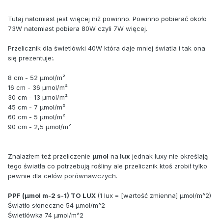
Tutaj natomiast jest więcej niż powinno. Powinno pobierać około
73W natomiast pobiera 80W czyli 7W więcej.
Przelicznik dla świetlówki 40W która daje mniej światla i tak ona
się prezentuje:.
8 cm - 52 µmol/m²
16 cm - 36 µmol/m²
30 cm - 13 µmol/m²
45 cm - 7 µmol/m²
60 cm - 5 µmol/m²
90 cm - 2,5 µmol/m²
Znalazłem też przeliczenie
µmol
na
lux
jednak luxy nie określają
tego światła co potrzebują rośliny ale przelicznik ktoś zrobił tylko
pewnie dla celów porównawczych.
PPF (µmol m-2 s-1) TO LUX
(1 lux = [wartość zmienna] µmol/m^2)
Światło słoneczne 54 µmol/m^2
Świetlówka 74 µmol/m^2