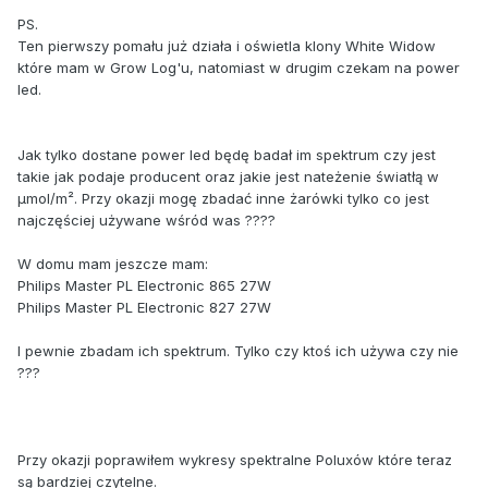
PS.
Ten pierwszy pomału już działa i oświetla klony White Widow
które mam w Grow Log'u, natomiast w drugim czekam na power
led.
Jak tylko dostane power led będę badał im spektrum czy jest
takie jak podaje producent oraz jakie jest nateżenie światłą w
µmol/m². Przy okazji mogę zbadać inne żarówki tylko co jest
najczęściej używane wśród was ????
W domu mam jeszcze mam:
Philips Master PL Electronic 865 27W
Philips Master PL Electronic 827 27W
I pewnie zbadam ich spektrum. Tylko czy ktoś ich używa czy nie
???
Przy okazji poprawiłem wykresy spektralne Poluxów które teraz
są bardziej czytelne.