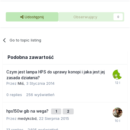
Udostępnij
Obserwujący
0
Go to topic listing
Podobna zawartość
Czym jest lampa HPS do uprawy konopi i jaka jest jej
zasada działania?
Przez
Miś
,
3 Stycznia 2014
0
replies
256
wyświetleń
hps150w gib na wega?
1
2
Przez
medykcbd
,
22 Sierpnia 2015
13
replies
2405
wyświetleń