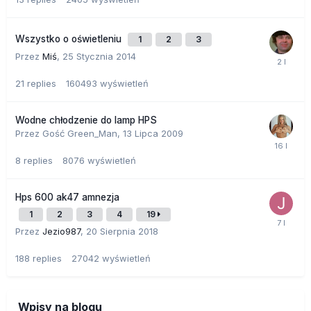
Wszystko o oświetleniu
1
2
3
Przez
Miś
,
25 Stycznia 2014
21
replies
160493
wyświetleń
Wodne chłodzenie do lamp HPS
Przez Gość Green_Man,
13 Lipca 2009
8
replies
8076
wyświetleń
Hps 600 ak47 amnezja
1
2
3
4
19
Przez
Jezio987
,
20 Sierpnia 2018
188
replies
27042
wyświetleń
Wpisy na blogu