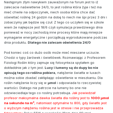
Następnym złym nawykiem zauważonym na forum jest to iż
zalecacie naświetlenie 24/0, to jest roślina która żyje i też ma
mieć chwile na odpoczynek, niech osoba która chce dać
oświetlać roślinę 24 godzin na dobę to niech nie śpi przez 3 dni i
zobaczymy jak będzie się czuł. Z tego co uczyłem się w szkole
wiem że najlepsze jest 18/6 czyli symulacja prawdziwego dnia
ponieważ w nocy zachodzą inne procesy które mają mniejsze
wymaganie energetyczne i porządkują wyprodukowane podczas
dnia produktu.
Dlatego nie zalecam oświetlenia 24/0
Pod koniec coś co dużo osób może mieć mieszane uczucie.
Chodzi o typy żarówek i świetlówek. Rozmawiając z Profesorem
Fiziologi Roślin który zajmuje się fotosynteza spytałem go
dokładdnie jak z tym jest.
Luxy i lumeny są do dupy bo nie
opisują tego co roślina pobiera
, natężenie światła w luxach
można sobie zbadać zakłądając oświetlenie w mieszkaniu. Dla
roślin natężenie liczy się w
µmol
i odpowiada to rzeczywistej
wartości. Dlatego nie patrzcie na lumeny bo one nie
odzwieciedlaja tego co rosliny potrzebuja.
Jak powiedział
profesor maksymalna dawka światła dla rośliny jest to
1000 µmol
na sekunde na m²
, natomiast optymalne to 800, gdy światło jest
o wyższym natężeniu roślina jest w stresie i nie przeprowadza
fotosyntezy.
Polux 55W z wysokości 18cm daje 65µmol.