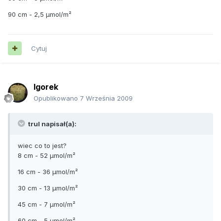
90 cm - 2,5 µmol/m²
Cytuj
lgorek
Opublikowano
7 Września 2009
trul napisał(a):
wiec co to jest?
8 cm - 52 µmol/m²
16 cm - 36 µmol/m²
30 cm - 13 µmol/m²
45 cm - 7 µmol/m²
60 cm - 5 µmol/m²