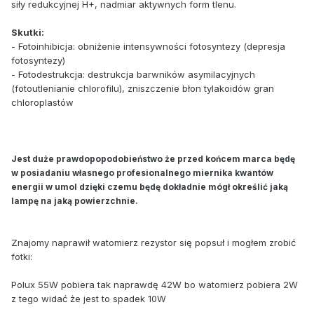
siły redukcyjnej H+, nadmiar aktywnych form tlenu.
Skutki:
- Fotoinhibicja: obniżenie intensywności fotosyntezy (depresja
fotosyntezy)
- Fotodestrukcja: destrukcja barwników asymilacyjnych
(fotoutlenianie chlorofilu), zniszczenie błon tylakoidów gran
chloroplastów
Jest duże prawdopopodobieństwo że przed końcem marca będę
w posiadaniu własnego profesionalnego miernika kwantów
energii w umol dzięki czemu będę dokładnie mógł określić jaką
lampę na jaką powierzchnie.
Znajomy naprawił watomierz rezystor się popsuł i mogłem zrobić
fotki:
Polux 55W pobiera tak naprawdę 42W bo watomierz pobiera 2W
z tego widać że jest to spadek 10W