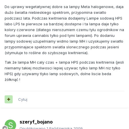
Do uprawy wegetatywnej dobre sa lampy Meta halogenowe, daja
dużo światla niebieskiego spektrom, przypomina swiatlo
podczasz lata. Podczas kwitnienia dodajemy Lampe sodową HPS
labo LPS te pierwsze sa bardziej dostepne i ta lampa daje tylko
kolory czerwone (dlatego nierozumiem czemu tylu ogrodnikow na
forum uprawia cannabis tylko pod tymi lampami). Po dodaniu
lampy sodowej uzupelniamy widmo lamp MH i uzyskujemy swiatło
przypominajace spektorm swiatla slonecznego podczas jesieni
(stymuluje to rośline do szybszego kwitnienia).
Tak że lampa MH caly czas + lampa HPS podczas kwitnienia (jesli
niemamy takiej mozliwosci lepiej uzywac tylko lamp MH niz tylko
HPS) gdy uzywamy tlyko lamp sodowych, dolne liscie beda
żółknąć !
Cytuj
szeryf_bojano
Opublikowano
1 Października 2009