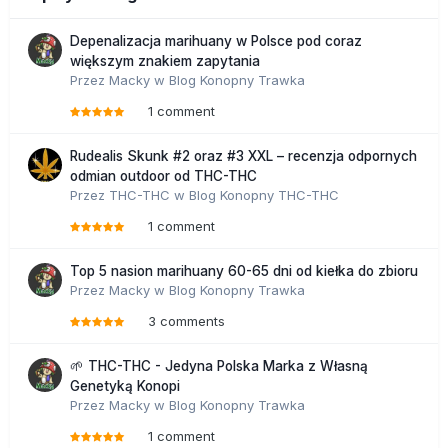
Depenalizacja marihuany w Polsce pod coraz
większym znakiem zapytania
Przez
Macky
w
Blog Konopny Trawka
1 comment
Rudealis Skunk #2 oraz #3 XXL – recenzja odpornych
odmian outdoor od THC-THC
Przez
THC-THC
w
Blog Konopny THC-THC
1 comment
Top 5 nasion marihuany 60-65 dni od kiełka do zbioru
Przez
Macky
w
Blog Konopny Trawka
3 comments
🌱 THC-THC - Jedyna Polska Marka z Własną
Genetyką Konopi
Przez
Macky
w
Blog Konopny Trawka
1 comment