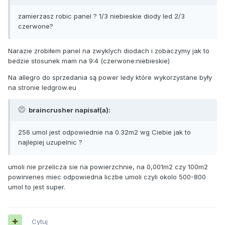
zamierzasz robic panel ? 1/3 niebieskie diody led 2/3
czerwone?
Narazie zrobiłem panel na zwyklych diodach i zobaczymy jak to
bedzie stosunek mam na 9:4 (czerwone:niebieskie)
Na allegro do sprzedania są power ledy które wykorzystane były
na stronie ledgrow.eu
braincrusher napisał(a):
256 umol jest odpowiednie na 0.32m2 wg Ciebie jak to
najlepiej uzupelnic ?
umoli nie przelicza sie na powierzchnie, na 0,001m2 czy 100m2
powinienes miec odpowiedna liczbe umoli czyli okolo 500-800
umol to jest super.
Cytuj