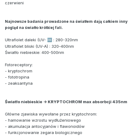
czerwieni
Najnowsze badania prowadzone na światłem dają całkiem inny
pogląd na światło krótkiej fali.
Ultrafiolet daleki (UV-
: 280-320nm
🆒
Ultrafiolet bliski (UV-A) : 320-400nm
Światło niebieskie: 400-500nm
Fotoreceptory:
- kryptochrom
- fototropina
- zeaksantyna
Światło niebieskie -> KRYPTOCHROM max absorbcji 435nm
Główne zjawiska wywołane przez kryptochrom:
- hamowanie wzrostu wydłużeniowego
- akumulacja antocyjanów i flawonoidów
- funkcjonowanie zegara biologicznego