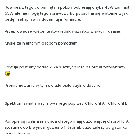
Również z tego co pamiętam poluxy pobierają chyba 45W zamiast
55W ale nie mogę tego sprawdzić bo popsuł mi się watomierz jak
bedę miał sprawny dodam tą informacje.
Przeprowadze więcej testów jedak wszystko w swoim czasie.
Myśle że niektórym osobom pomogłem.
Edytuje post aby dodać kilka ważnych info na temat fotosyntezy
Promieniowanie w tym światło białe czyli widoczne
Spektrum światła asymilowanego poprzez Chlorofil A i Chlorofil B
Konopie są roślinami słońca dlatego mają dużo więcej chlorofilu A
stosunek do B wynosi gdzieś 5:1. Jednak dużo zależy od gatunku
oraz odmiany.