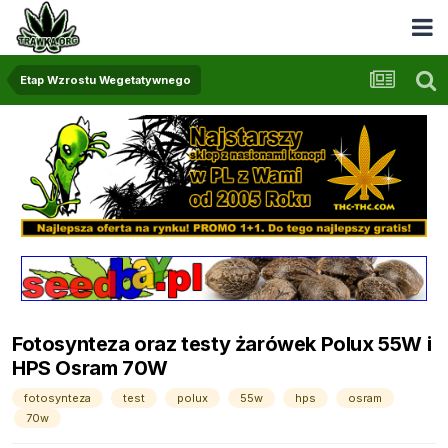
Etap Wzrostu Wegetatywnego
Fotosynteza oraz testy żarówek Polux 55W i
HPS Osram 70W
fotosynteza
test
polux
55w
hps
osram
70w