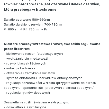
również bardzo ważne jest czerwone i daleka czerwień,
która przebiega w fitochromie.
Światło czerwone 580-660nm
Światło dalekiej czerwieni 700-730nm
Pr 660nm -> Pfr 730nm -> Pr
Niektóre procesy wzrostowe i rozwojowe roślin regulowane
przez fitochrom
- kiełkowanie nasion fotoblastycznych
- wydłużanie się międzywęźli
- rozwój blaszek liściowych
- indukcja kwitnienia
- otwieranie i zamykanie kwiatów
- synteza chloforofilu i barwników antocyjanowych
- regulacja sezonowości wzrostu (przygotowanie do okresu
spoczynku, opadanie liści, przerywanie okresu spoczynku)
- regulacja rytmów dobowych
Doświetlanie roślin światłem elektrycznym:
- doświetlanie asymilacyjne