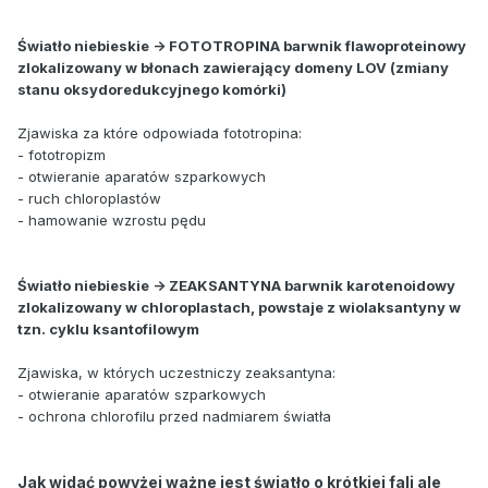
Światło niebieskie -> FOTOTROPINA barwnik flawoproteinowy
zlokalizowany w błonach zawierający domeny LOV (zmiany
stanu oksydoredukcyjnego komórki)
Zjawiska za które odpowiada fototropina:
- fototropizm
- otwieranie aparatów szparkowych
- ruch chloroplastów
- hamowanie wzrostu pędu
Światło niebieskie -> ZEAKSANTYNA barwnik karotenoidowy
zlokalizowany w chloroplastach, powstaje z wiolaksantyny w
tzn. cyklu ksantofilowym
Zjawiska, w których uczestniczy zeaksantyna:
- otwieranie aparatów szparkowych
- ochrona chlorofilu przed nadmiarem światła
Jak widać powyżej ważne jest światło o krótkiej fali ale