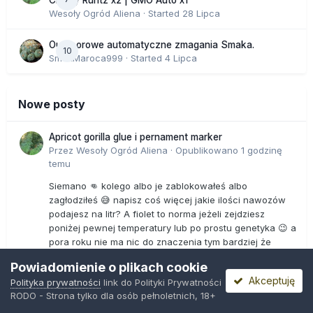
Wesoły Ogród Aliena
· Started
28 Lipca
Outdoorowe automatyczne zmagania Smaka.
10
SmakMaroca999
· Started
4 Lipca
Nowe posty
Apricot gorilla glue i pernament marker
Przez
Wesoły Ogród Aliena
·
Opublikowano
1 godzinę
temu
Siemano 👊 kolego albo je zablokowałeś albo
zagłodziłeś 😅 napisz coś więcej jakie ilości nawozów
podajesz na litr? A fiolet to norma jeżeli zejdziesz
poniżej pewnej temperatury lub po prostu genetyka 😉 a
pora roku nie ma nic do znaczenia tym bardziej że
widzę że one są w boxie 😅 😉
Powiadomienie o plikach cookie
Akceptuję
Polityka prywatności
link do Polityki Prywatności
Outdoor 2026
RODO - Strona tylko dla osób pełnoletnich, 18+
Przez
Macky
·
Opublikowano
20 godzin temu