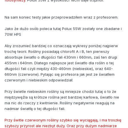
Na sam koniec testy jakie przeprowadziłem wraz z profesorem.
Jako że dużo osób poleca tutaj Polux 55W zostały one zbadane i
70W HPS
Aby zrozumieć bardziej co oznaczają wykresy poniżej najpierw
trochę teorii. Rośliny posiadają chlorofil A i B, ten pierwszy
absorbuje światło o długości fali 430nm i 660nm, zaś ten drugi
455nm i 640nm. Dlatego najlepsze jest światło dla roślin o tej
długości fali czyli między 430-460nm (niebieskie), oraz 640-
660nm (czerwone). Pytając się profesora jak jest ze światłem
czerwonym i niebieskim odpowiedział.
Przy świetle niebieskim rośliny są mniejsze chodzi tutaj o to że
międzywęźla są krótsze roślna jest bardziej karłowa, światło nie
ma nic do rzeczy z kwitnienie. Rośliny negatywnie reagują na
nadmiar światłą o tej długości fali.
Przy świtle czerwonym rośliny szybko się wyciągają, i ma troszkę
szybszy przyrost ale niezbyt duży. Oraz przy dużym nadmiarze