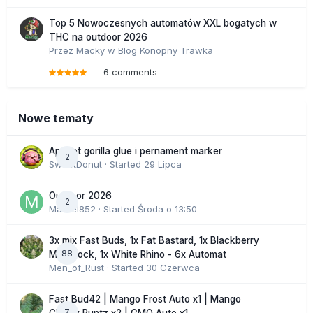
Top 5 Nowoczesnych automatów XXL bogatych w
THC na outdoor 2026
Przez
Macky
w
Blog Konopny Trawka
6 comments
Nowe tematy
Apricot gorilla glue i pernament marker
2
SweetDonut
· Started
29 Lipca
Outdoor 2026
2
Marcel852
· Started
Środa o 13:50
3x mix Fast Buds, 1x Fat Bastard, 1x Blackberry
88
Moonrock, 1x White Rhino - 6x Automat
Men_of_Rust
· Started
30 Czerwca
Fast Bud42 | Mango Frost Auto x1 | Mango
7
Cherry Runtz x2 | GMO Auto x1