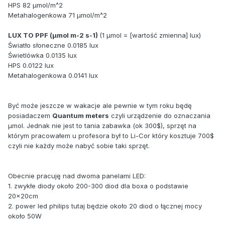
HPS 82 µmol/m^2
Metahalogenkowa 71 µmol/m^2
LUX TO PPF (µmol m-2 s-1)
(1 µmol = [wartość zmienna] lux)
Światło słoneczne 0.0185 lux
Świetlówka 0.0135 lux
HPS 0.0122 lux
Metahalogenkowa 0.0141 lux
Być może jeszcze w wakacje ale pewnie w tym roku będę
posiadaczem
Quantum meters
czyli urządzenie do oznaczania
µmol. Jednak nie jest to tania zabawka (ok 300$), sprzęt na
którym pracowałem u profesora był to Li-Cor który kosztuje 700$
czyli nie każdy może nabyć sobie taki sprzęt.
Obecnie pracuję nad dwoma panelami LED:
1. zwykłe diody około 200-300 diod dla boxa o podstawie
20x20cm
2. power led philips tutaj będzie około 20 diod o łącznej mocy
około 50W