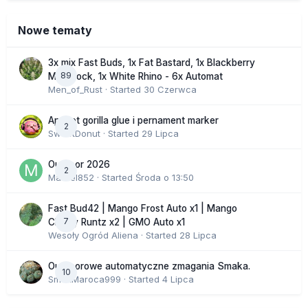
Nowe tematy
3x mix Fast Buds, 1x Fat Bastard, 1x Blackberry
89
Moonrock, 1x White Rhino - 6x Automat
Men_of_Rust
· Started
30 Czerwca
Apricot gorilla glue i pernament marker
2
SweetDonut
· Started
29 Lipca
Outdoor 2026
2
Marcel852
· Started
Środa o 13:50
Fast Bud42 | Mango Frost Auto x1 | Mango
7
Cherry Runtz x2 | GMO Auto x1
Wesoły Ogród Aliena
· Started
28 Lipca
Outdoorowe automatyczne zmagania Smaka.
10
SmakMaroca999
· Started
4 Lipca