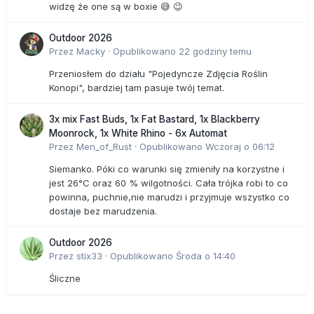
widzę że one są w boxie 😅 😉
Outdoor 2026
Przez
Macky
·
Opublikowano
22 godziny temu
Przeniosłem do działu "Pojedyncze Zdjęcia Roślin
Konopi", bardziej tam pasuje twój temat.
3x mix Fast Buds, 1x Fat Bastard, 1x Blackberry
Moonrock, 1x White Rhino - 6x Automat
Przez
Men_of_Rust
·
Opublikowano
Wczoraj o 06:12
Siemanko. Póki co warunki się zmieniły na korzystne i
jest 26°C oraz 60 % wilgotności. Cała trójka robi to co
powinna, puchnie,nie marudzi i przyjmuje wszystko co
dostaje bez marudzenia.
Outdoor 2026
Przez
stix33
·
Opublikowano
Środa o 14:40
Śliczne