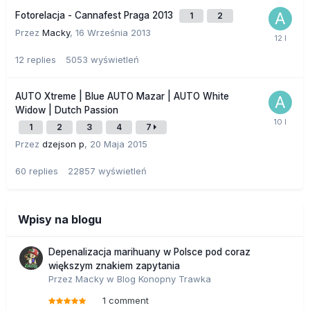
Fotorelacja - Cannafest Praga 2013
1
2
Przez
Macky
,
16 Września 2013
12
replies
5053
wyświetleń
AUTO Xtreme | Blue AUTO Mazar | AUTO White
Widow | Dutch Passion
1
2
3
4
7
Przez
dzejson p
,
20 Maja 2015
60
replies
22857
wyświetleń
Wpisy na blogu
Depenalizacja marihuany w Polsce pod coraz
większym znakiem zapytania
Przez
Macky
w
Blog Konopny Trawka
1 comment