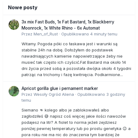
Nowe posty
3x mix Fast Buds, 1x Fat Bastard, 1x Blackberry
Moonrock, 1x White Rhino - 6x Automat
Przez
Men_of_Rust
·
Opublikowano
4 minuty temu
Witamy. Pogoda póki co łaskawa jest i warunki są
stabilne 24h na dobę. Dołożyłem do podstawek
nawadniających kamienie napowietrzające żeby nie
musieć tak często ich czyścić.Fat Bastard ma około 14
dni życia przed sobą a pozostała dwójka około 4 tygodni
patrząc na trichomy i fazę kwitnięcia. Podkarmione...
Apricot gorilla glue i pernament marker
Przez
Wesoły Ogród Aliena
·
Opublikowano
3 godziny
temu
Siemano 👊 kolego albo je zablokowałeś albo
zagłodziłeś 😅 napisz coś więcej jakie ilości nawozów
podajesz na litr? A fiolet to norma jeżeli zejdziesz
poniżej pewnej temperatury lub po prostu genetyka 😉 a
pora roku nie ma nic do znaczenia tym bardziej że