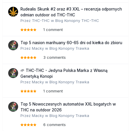
Rudealis Skunk #2 oraz #3 XXL – recenzja odpornych
odmian outdoor od THC-THC
Przez
THC-THC
w
Blog Konopny THC-THC
1 comment
Top 5 nasion marihuany 60-65 dni od kiełka do zbioru
Przez
Macky
w
Blog Konopny Trawka
3 comments
🌱 THC-THC - Jedyna Polska Marka z Własną
Genetyką Konopi
Przez
Macky
w
Blog Konopny Trawka
1 comment
Top 5 Nowoczesnych automatów XXL bogatych w
THC na outdoor 2026
Przez
Macky
w
Blog Konopny Trawka
6 comments