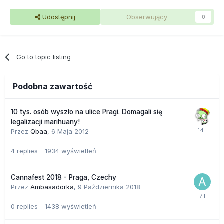
Udostępnij
Obserwujący
0
Go to topic listing
Podobna zawartość
10 tys. osób wyszło na ulice Pragi. Domagali się
legalizacji marihuany!
Przez
Qbaa
,
6 Maja 2012
4
replies
1934
wyświetleń
Cannafest 2018 - Praga, Czechy
Przez
Ambasadorka
,
9 Października 2018
0
replies
1438
wyświetleń