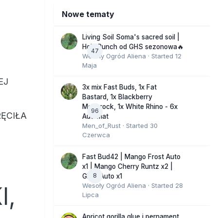
Nowe tematy
Living Soil Soma's sacred soil |
Holy Punch od GHS sezonowa🔥
47
Wesoły Ogród Aliena
· Started
12
Maja
EJ
3x mix Fast Buds, 1x Fat
Bastard, 1x Blackberry
Moonrock, 1x White Rhino - 6x
96
RĘCIŁA
Automat
Men_of_Rust
· Started
30
Czerwca
Fast Bud42 | Mango Frost Auto
x1 | Mango Cherry Runtz x2 |
8
GMO Auto x1
Wesoły Ogród Aliena
· Started
28
I,
Lipca
Apricot gorilla glue i pernament