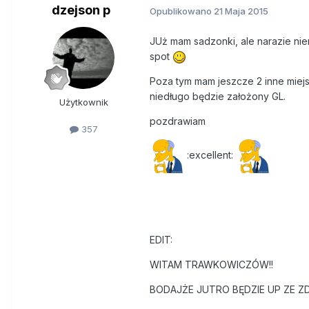
dzejson p
Opublikowano
21 Maja 2015
JUż mam sadzonki, ale narazie ni
spot
Poza tym mam jeszcze 2 inne miej
niedługo będzie założony GL.
Użytkownik
pozdrawiam
357
:excellent:
EDIT:
WITAM TRAWKOWICZÓW!!
BODAJŻE JUTRO BĘDZIE UP ZE Z