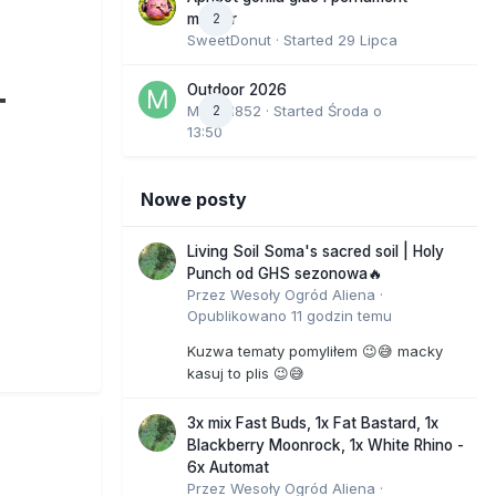
2
marker
SweetDonut
· Started
29 Lipca
Outdoor 2026
T
Marcel852
2
· Started
Środa o
13:50
Nowe posty
Living Soil Soma's sacred soil | Holy
Punch od GHS sezonowa🔥
Przez
Wesoły Ogród Aliena
·
Opublikowano
11 godzin temu
Kuzwa tematy pomyliłem 😉😅 macky
kasuj to plis 😉😅
3x mix Fast Buds, 1x Fat Bastard, 1x
Blackberry Moonrock, 1x White Rhino -
6x Automat
Przez
Wesoły Ogród Aliena
·