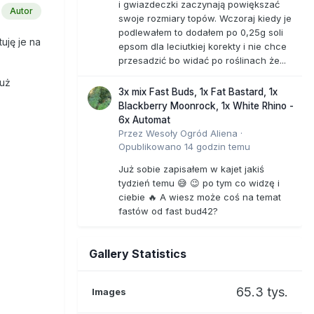
i gwiazdeczki zaczynają powiększać
Autor
swoje rozmiary topów. Wczoraj kiedy je
podlewałem to dodałem po 0,25g soli
uję je na
epsom dla leciutkiej korekty i nie chce
przesadzić bo widać po roślinach że...
już
3x mix Fast Buds, 1x Fat Bastard, 1x
Blackberry Moonrock, 1x White Rhino -
6x Automat
Przez
Wesoły Ogród Aliena
·
Opublikowano
14 godzin temu
Już sobie zapisałem w kajet jakiś
tydzień temu 😅 😉 po tym co widzę i
ciebie 🔥 A wiesz może coś na temat
fastów od fast bud42?
Gallery Statistics
65.3 tys.
Images