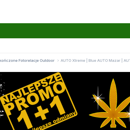
kończone Fotorelacje Outdoor
AUTO Xtreme | Blue AUTO Mazar | AU