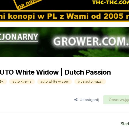
UTO White Widow | Dutch Passion
9x
auto xtreme
auto white widow
blue auto mazar
Udostępnij
Obserwują
Star