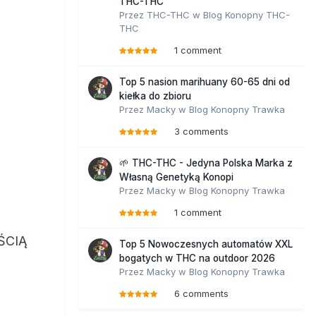
THC-THC
Przez
THC-THC
w
Blog Konopny THC-
THC
1 comment
Top 5 nasion marihuany 60-65 dni od
kiełka do zbioru
Przez
Macky
w
Blog Konopny Trawka
3 comments
🌱 THC-THC - Jedyna Polska Marka z
Własną Genetyką Konopi
Przez
Macky
w
Blog Konopny Trawka
1 comment
ŚCIĄ
Top 5 Nowoczesnych automatów XXL
bogatych w THC na outdoor 2026
Przez
Macky
w
Blog Konopny Trawka
6 comments