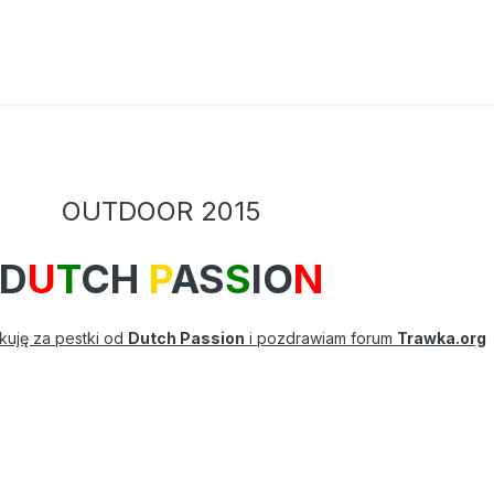
OUTDOOR 2015
D
U
T
CH
P
AS
S
IO
N
kuję za pestki od
Dutch Passion
i pozdrawiam forum
Trawka.org