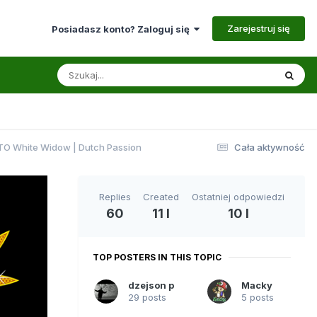
Zarejestruj się
Posiadasz konto? Zaloguj się
TO White Widow | Dutch Passion
Cała aktywność
Replies
Created
Ostatniej odpowiedzi
60
11 l
10 l
TOP POSTERS IN THIS TOPIC
dzejson p
Macky
29 posts
5 posts