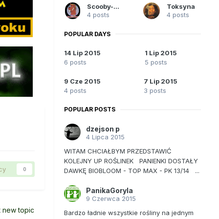
Scooby-Doo
Toksyna
4 posts
4 posts
POPULAR DAYS
14 Lip 2015
1 Lip 2015
6 posts
5 posts
9 Cze 2015
7 Lip 2015
4 posts
3 posts
POPULAR POSTS
dzejson p
4 Lipca 2015
WITAM CHCIAŁBYM PRZEDSTAWIĆ
KOLEJNY UP ROŚLINEK PANIENKI DOSTAŁY
cy
0
DAWKĘ BIOBLOOM - TOP MAX - PK 13/14 ...
PanikaGoryla
9 Czerwca 2015
t new topic
Bardzo ładnie wszystkie rośliny na jednym