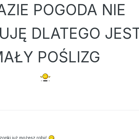
AZIE POGODA NIE
UJĘ DLATEGO JES
AŁY POŚLIZG
zonki już możesz robić