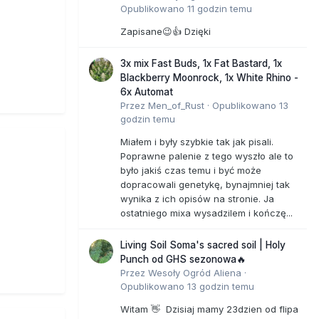
Opublikowano
11 godzin temu
Zapisane😉👍 Dzięki
3x mix Fast Buds, 1x Fat Bastard, 1x
Blackberry Moonrock, 1x White Rhino -
6x Automat
Przez
Men_of_Rust
·
Opublikowano
13
godzin temu
Miałem i były szybkie tak jak pisali.
Poprawne palenie z tego wyszło ale to
było jakiś czas temu i być może
dopracowali genetykę, bynajmniej tak
wynika z ich opisów na stronie. Ja
ostatniego mixa wysadzilem i kończę...
Living Soil Soma's sacred soil | Holy
Punch od GHS sezonowa🔥
Przez
Wesoły Ogród Aliena
·
Opublikowano
13 godzin temu
Witam 👋 Dzisiaj mamy 23dzien od flipa