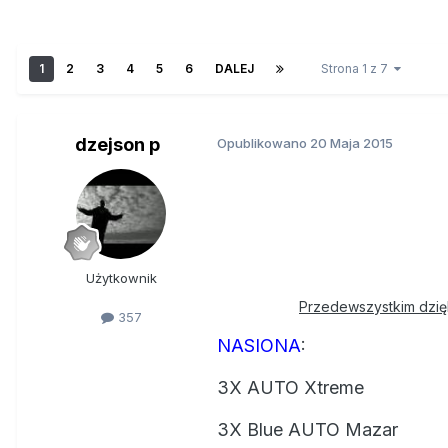
1
2
3
4
5
6
DALEJ
Strona 1 z 7
dzejson p
Opublikowano
20 Maja 2015
Użytkownik
Przedewszystkim dzię
357
NASIONA
:
3X AUTO Xtreme
3X Blue AUTO Mazar