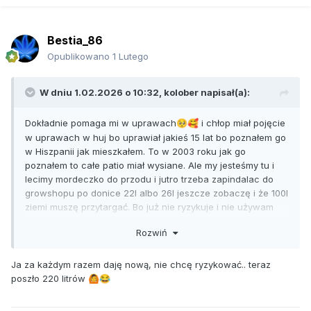
Bestia_86
Opublikowano
1 Lutego
W dniu 1.02.2026 o 10:32,
kolober
napisał(a):
Dokładnie pomaga mi w uprawach
i chłop miał pojęcie
🥺
🥰
w uprawach w huj bo uprawiał jakieś 15 lat bo poznałem go
w Hiszpanii jak mieszkałem. To w 2003 roku jak go
poznałem to całe patio miał wysiane. Ale my jesteśmy tu i
lecimy mordeczko do przodu i jutro trzeba zapindalac do
growshopu po donice 22l albo 26l jeszcze zobaczę i że 100l
ziemi muszę przytargać. Bo już nie ryzykuje i nie używam
starej ziemi, chociaż ostatnio te Fotopedrie wyszły ładnie na
Rozwiń
starej. Ale to koszt 30 euro i lepiej nie żałować bo fakt
faktem ale na pestki więcej wydajemy
jak je kupujemy
😉
😁
Ja za każdym razem daję nową, nie chcę ryzykować.. teraz
poszło 220 litrów
🙆
😂