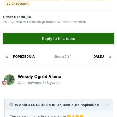
dutch passion
Przez
Bestia_86
29 Stycznia
w
Fotorelacje Indoor w Pomieszczeniu
Reply to this topic
POPRZEDNIA
Strona 2 z 11
DALEJ
Wesoły Ogród Aliena
Opublikowano
31 Stycznia
W dniu 31.01.2026 o 18:07,
Bestia_86
napisał(a):
Cieszę się bo przyda się wsparcie
😁
👌
🫵
👊