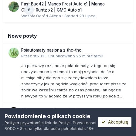
Fast Bud42 | Mango Frost Auto x1 | Mango
8
Cherry Runtz x2 | GMO Auto x1
Wesoły Ogród Aliena
· Started
28 Lipca
Nowe posty
Półautomaty nasiona z thc-thc
Przez
stix33
·
Opublikowano
25 minut temu
Ja pierwszy raz sadze półautomaty, z tego co się
naczytalem na ich temat to mają szybciej dojść o
miesiąc niby dlatego się zdecydowałem także
zobaczymy jak to będzie wyglądać, producent pisze ze
zbiór we wrześniu także no czas pokaże, jak będzie
niewypał to wiadomo że w przyszłym roku polecę z...
Półautomaty nasiona z thc-thc
Powiadomienie o plikach cookie
Przez
Rysiu
·
Opublikowano
4 godziny temu
Akceptuję
Polityka prywatności
link do Polityki Prywatności
Chyba lepiej auto wybrać. Juz by ładnie kwitły. A te pół
RODO - Strona tylko dla osób pełnoletnich, 18+
auto to chyba bardziej jak sezonówki są, takie wrażenie