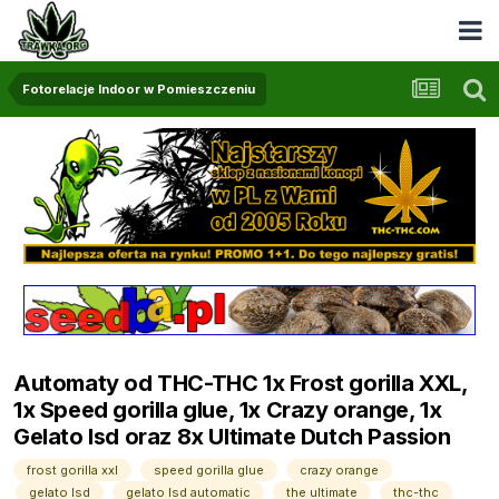
Fotorelacje Indoor w Pomieszczeniu
Automaty od THC-THC 1x Frost gorilla XXL,
1x Speed gorilla glue, 1x Crazy orange, 1x
Gelato lsd oraz 8x Ultimate Dutch Passion
frost gorilla xxl
speed gorilla glue
crazy orange
gelato lsd
gelato lsd automatic
the ultimate
thc-thc