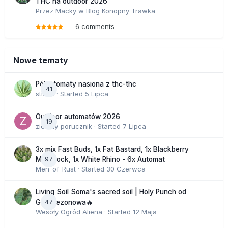
THC na outdoor 2026
Przez
Macky
w
Blog Konopny Trawka
6 comments
Nowe tematy
Półautomaty nasiona z thc-thc
41
stix33
· Started
5 Lipca
Outdoor automatów 2026
19
zielony_porucznik
· Started
7 Lipca
3x mix Fast Buds, 1x Fat Bastard, 1x Blackberry
97
Moonrock, 1x White Rhino - 6x Automat
Men_of_Rust
· Started
30 Czerwca
Living Soil Soma's sacred soil | Holy Punch od
47
GHS sezonowa🔥
Wesoły Ogród Aliena
· Started
12 Maja