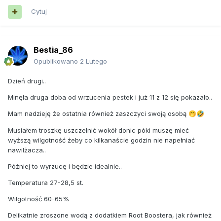
Cytuj
Bestia_86
Opublikowano
2 Lutego
Dzień drugi..
Minęła druga doba od wrzucenia pestek i już 11 z 12 się pokazało..
Mam nadzieję że ostatnia również zaszczyci swoją osobą
🤭
🤣
Musiałem troszkę uszczelnić wokół donic póki muszę mieć
wyższą wilgotność żeby co kilkanaście godzin nie napełniać
nawilżacza..
Później to wyrzucę i będzie idealnie..
Temperatura 27-28,5 st.
Wilgotność 60-65%
Delikatnie zroszone wodą z dodatkiem Root Boostera, jak również