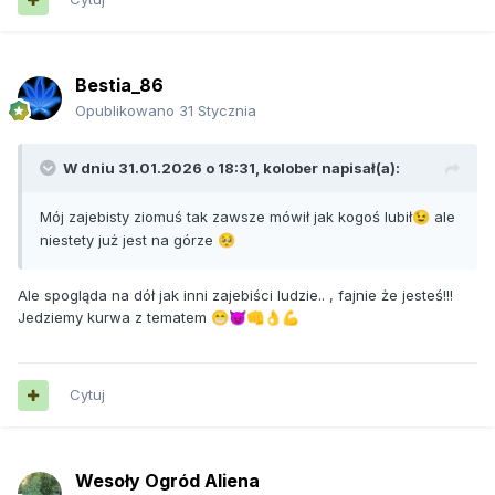
Bestia_86
Opublikowano
31 Stycznia
W dniu 31.01.2026 o 18:31,
kolober
napisał(a):
Mój zajebisty ziomuś tak zawsze mówił jak kogoś lubił
ale
😉
niestety już jest na górze
🥺
Ale spogląda na dół jak inni zajebiści ludzie.. , fajnie że jesteś!!!
Jedziemy kurwa z tematem
😁
😈
👊
👌
💪
Cytuj
Wesoły Ogród Aliena