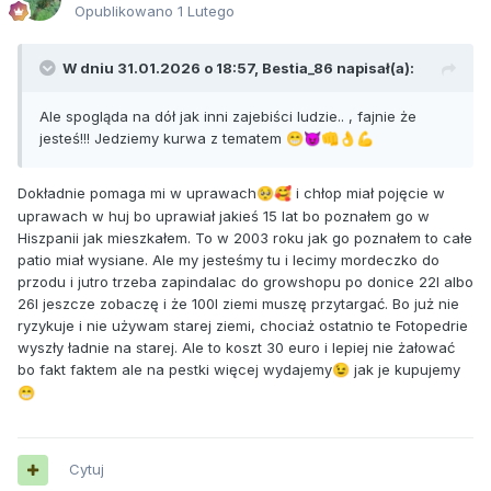
Opublikowano
1 Lutego
W dniu 31.01.2026 o 18:57,
Bestia_86
napisał(a):
Ale spogląda na dół jak inni zajebiści ludzie.. , fajnie że
jesteś!!! Jedziemy kurwa z tematem
😁
😈
👊
👌
💪
Dokładnie pomaga mi w uprawach
i chłop miał pojęcie w
🥺
🥰
uprawach w huj bo uprawiał jakieś 15 lat bo poznałem go w
Hiszpanii jak mieszkałem. To w 2003 roku jak go poznałem to całe
patio miał wysiane. Ale my jesteśmy tu i lecimy mordeczko do
przodu i jutro trzeba zapindalac do growshopu po donice 22l albo
26l jeszcze zobaczę i że 100l ziemi muszę przytargać. Bo już nie
ryzykuje i nie używam starej ziemi, chociaż ostatnio te Fotopedrie
wyszły ładnie na starej. Ale to koszt 30 euro i lepiej nie żałować
bo fakt faktem ale na pestki więcej wydajemy
jak je kupujemy
😉
😁
Cytuj