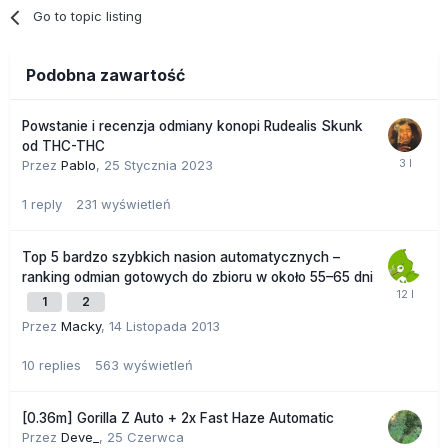
Go to topic listing
Podobna zawartość
Powstanie i recenzja odmiany konopi Rudealis Skunk
od THC-THC
Przez
Pablo
,
25 Stycznia 2023
1
reply
231
wyświetleń
Top 5 bardzo szybkich nasion automatycznych –
ranking odmian gotowych do zbioru w około 55–65 dni
1
2
Przez
Macky
,
14 Listopada 2013
10
replies
563
wyświetleń
[0.36m] Gorilla Z Auto + 2x Fast Haze Automatic
Przez
Deve_
,
25 Czerwca