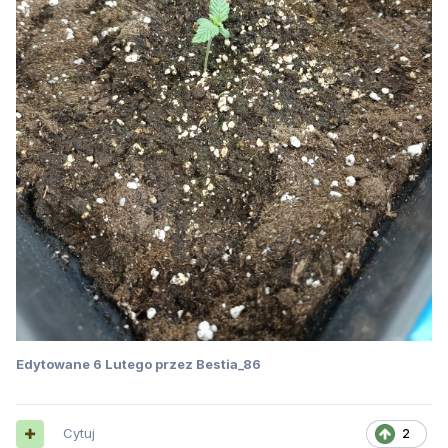
Edytowane
6 Lutego
przez Bestia_86
Cytuj
2