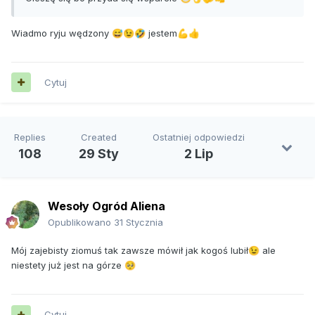
Wiadmo ryju wędzony
jestem
😅
😉
🤣
💪
👍
Cytuj
Replies
Created
Ostatniej odpowiedzi
108
29 Sty
2 Lip
Wesoły Ogród Aliena
Opublikowano
31 Stycznia
Mój zajebisty ziomuś tak zawsze mówił jak kogoś lubił
ale
😉
niestety już jest na górze
🥺
Cytuj