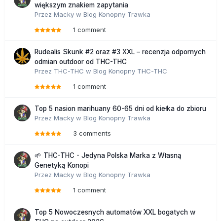
większym znakiem zapytania
Przez
Macky
w
Blog Konopny Trawka
1 comment
Rudealis Skunk #2 oraz #3 XXL – recenzja odpornych
odmian outdoor od THC-THC
Przez
THC-THC
w
Blog Konopny THC-THC
1 comment
Top 5 nasion marihuany 60-65 dni od kiełka do zbioru
Przez
Macky
w
Blog Konopny Trawka
3 comments
🌱 THC-THC - Jedyna Polska Marka z Własną
Genetyką Konopi
Przez
Macky
w
Blog Konopny Trawka
1 comment
Top 5 Nowoczesnych automatów XXL bogatych w