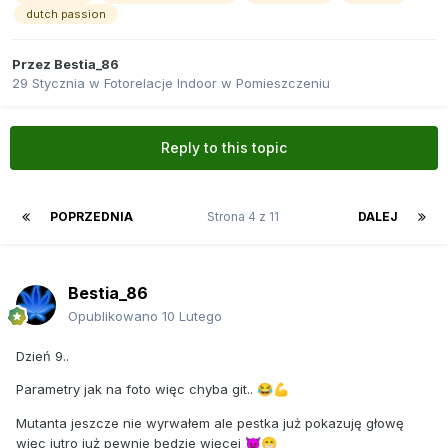
dutch passion
Przez
Bestia_86
29 Stycznia
w
Fotorelacje Indoor w Pomieszczeniu
Reply to this topic
POPRZEDNIA
Strona 4 z 11
DALEJ
Bestia_86
Opublikowano
10 Lutego
Dzień 9..
Parametry jak na foto więc chyba git..
😂
💪
Mutanta jeszcze nie wyrwałem ale pestka już pokazuję głowę
więc jutro już pewnie będzie więcej
😈
😁