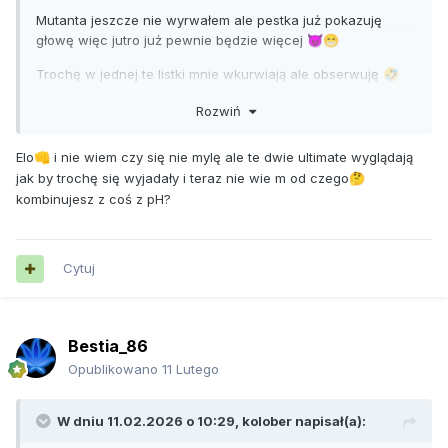
Mutanta jeszcze nie wyrwałem ale pestka już pokazuję
głowę więc jutro już pewnie będzie więcej
😈
😁
Trochę w jednej te listki mnie wkurwiają ale obserwuję
🤣
Rozwiń
Elo
i nie wiem czy się nie mylę ale te dwie ultimate wyglądają
👊
jak by trochę się wyjadały i teraz nie wie m od czego
🤔
kombinujesz z coś z pH?
Cytuj
Bestia_86
Opublikowano
11 Lutego
W dniu 11.02.2026 o 10:29,
kolober
napisał(a):