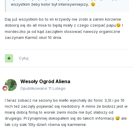
wszystkim żeby kolor był intensywniejszy..
😉
Daj już wszystkim bo to im krzywdy nie zrobi a zanim korzenie
dobiorą się do all mixa to będą miały z czego czerpać papu
I
😉
mordeczko ja od kąd zacząłem stosować nawozy organiczne
zaczynam Karmić okol 10 dnia.
Cytuj
Wesoły Ogród Aliena
Opublikowano
11 Lutego
I teraz zobacz na sezony bo kiełki wjechały do fonic 3,5l i po 10
nich też zaczęły pojawiać się niedobory. A mimo że biobizz jest w
miarę dobrą firmą to worek ziemi może nie być słabszy od
drugiego. Przynajmniej dokopałem się do takich informacji
ale
😅
tak czy siak 10ty dzień równa się karmienie.