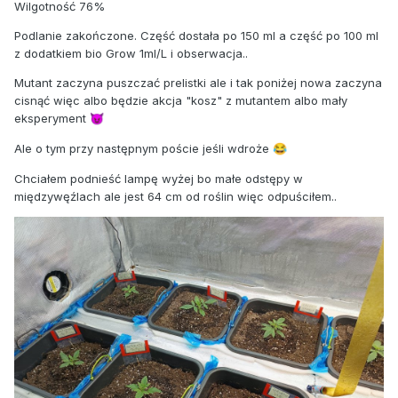
Wilgotność 76%
Podlanie zakończone. Część dostała po 150 ml a część po 100 ml
z dodatkiem bio Grow 1ml/L i obserwacja..
Mutant zaczyna puszczać prelistki ale i tak poniżej nowa zaczyna
cisnąć więc albo będzie akcja "kosz" z mutantem albo mały
eksperyment
😈
Ale o tym przy następnym poście jeśli wdroże
😂
Chciałem podnieść lampę wyżej bo małe odstępy w
międzywęźlach ale jest 64 cm od roślin więc odpuściłem..