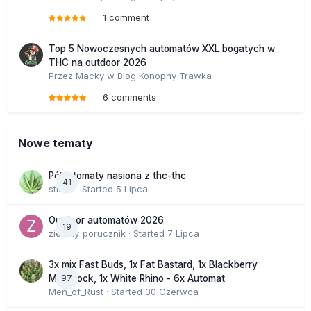
1 comment
Top 5 Nowoczesnych automatów XXL bogatych w
THC na outdoor 2026
Przez
Macky
w
Blog Konopny Trawka
6 comments
Nowe tematy
Półautomaty nasiona z thc-thc
41
stix33
· Started
5 Lipca
Outdoor automatów 2026
19
zielony_porucznik
· Started
7 Lipca
3x mix Fast Buds, 1x Fat Bastard, 1x Blackberry
97
Moonrock, 1x White Rhino - 6x Automat
Men_of_Rust
· Started
30 Czerwca