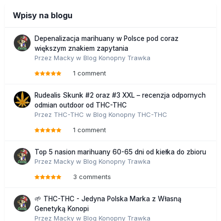
Wpisy na blogu
Depenalizacja marihuany w Polsce pod coraz
większym znakiem zapytania
Przez
Macky
w
Blog Konopny Trawka
1 comment
Rudealis Skunk #2 oraz #3 XXL – recenzja odpornych
odmian outdoor od THC-THC
Przez
THC-THC
w
Blog Konopny THC-THC
1 comment
Top 5 nasion marihuany 60-65 dni od kiełka do zbioru
Przez
Macky
w
Blog Konopny Trawka
3 comments
🌱 THC-THC - Jedyna Polska Marka z Własną
Genetyką Konopi
Przez
Macky
w
Blog Konopny Trawka