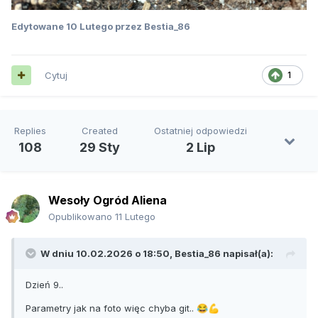
Edytowane
10 Lutego
przez Bestia_86
Cytuj
1
Replies
Created
Ostatniej odpowiedzi
108
29 Sty
2 Lip
Wesoły Ogród Aliena
Opublikowano
11 Lutego
W dniu 10.02.2026 o 18:50,
Bestia_86
napisał(a):
Dzień 9..
Parametry jak na foto więc chyba git..
😂
💪