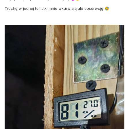
Trochę w jednej te listki mnie wkurwiają ale obserwuję
🤣