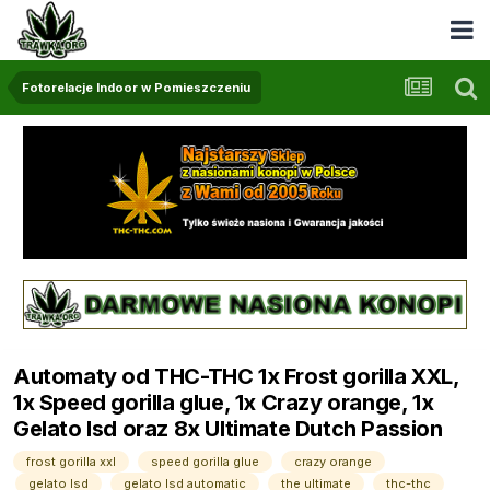
Fotorelacje Indoor w Pomieszczeniu
Automaty od THC-THC 1x Frost gorilla XXL,
1x Speed gorilla glue, 1x Crazy orange, 1x
Gelato lsd oraz 8x Ultimate Dutch Passion
frost gorilla xxl
speed gorilla glue
crazy orange
gelato lsd
gelato lsd automatic
the ultimate
thc-thc