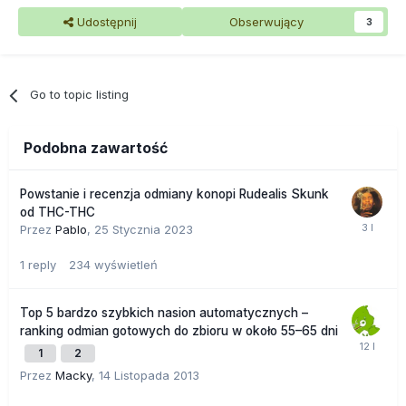
Udostępnij
Obserwujący
3
Go to topic listing
Podobna zawartość
Powstanie i recenzja odmiany konopi Rudealis Skunk
od THC-THC
Przez
Pablo
,
25 Stycznia 2023
1
reply
234
wyświetleń
Top 5 bardzo szybkich nasion automatycznych –
ranking odmian gotowych do zbioru w około 55–65 dni
1
2
Przez
Macky
,
14 Listopada 2013