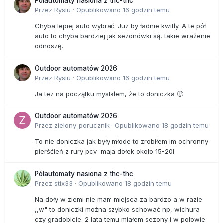
Półautomaty nasiona z thc-thc
Przez
Rysiu
·
Opublikowano
16 godzin temu
Chyba lepiej auto wybrać. Juz by ładnie kwitły. A te pół
auto to chyba bardziej jak sezonówki są, takie wrażenie
odnoszę.
Outdoor automatów 2026
Przez
Rysiu
·
Opublikowano
16 godzin temu
Ja tez na początku myslałem, że to doniczka 🙂
Outdoor automatów 2026
Przez
zielony_porucznik
·
Opublikowano
18 godzin temu
To nie doniczka jak były młode to zrobiłem im ochronny
pierśćień z rury pcv maja dołek około 15-20l
Półautomaty nasiona z thc-thc
Przez
stix33
·
Opublikowano
18 godzin temu
Na doły w ziemi nie mam miejsca za bardzo a w razie
,,w" to doniczki można szybko schować np, wichura
czy gradobicie. 2 lata temu miałem sezony i w połowie