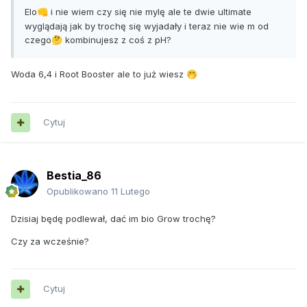
Elo
i nie wiem czy się nie mylę ale te dwie ultimate
👊
wyglądają jak by trochę się wyjadały i teraz nie wie m od
czego
kombinujesz z coś z pH?
🤔
Woda 6,4 i Root Booster ale to już wiesz
🤭
Cytuj
Bestia_86
Opublikowano
11 Lutego
Dzisiaj będę podlewał, dać im bio Grow trochę?
Czy za wcześnie?
Cytuj