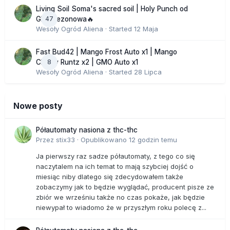
Living Soil Soma's sacred soil | Holy Punch od
47
GHS sezonowa🔥
Wesoły Ogród Aliena
· Started
12 Maja
Fast Bud42 | Mango Frost Auto x1 | Mango
8
Cherry Runtz x2 | GMO Auto x1
Wesoły Ogród Aliena
· Started
28 Lipca
Nowe posty
Półautomaty nasiona z thc-thc
Przez
stix33
·
Opublikowano
12 godzin temu
Ja pierwszy raz sadze półautomaty, z tego co się
naczytalem na ich temat to mają szybciej dojść o
miesiąc niby dlatego się zdecydowałem także
zobaczymy jak to będzie wyglądać, producent pisze ze
zbiór we wrześniu także no czas pokaże, jak będzie
niewypał to wiadomo że w przyszłym roku polecę z...