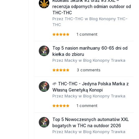
Rudealis Skunk #2 oraz #3 XXL –
recenzja odpornych odmian outdoor od
THC-THC
Przez
THC-THC
w
Blog Konopny THC-
THC
1 comment
Top 5 nasion marihuany 60-65 dni od
kiełka do zbioru
Przez
Macky
w
Blog Konopny Trawka
3 comments
🌱 THC-THC - Jedyna Polska Marka z
Własną Genetyką Konopi
Przez
Macky
w
Blog Konopny Trawka
1 comment
Top 5 Nowoczesnych automatów XXL
bogatych w THC na outdoor 2026
Przez
Macky
w
Blog Konopny Trawka