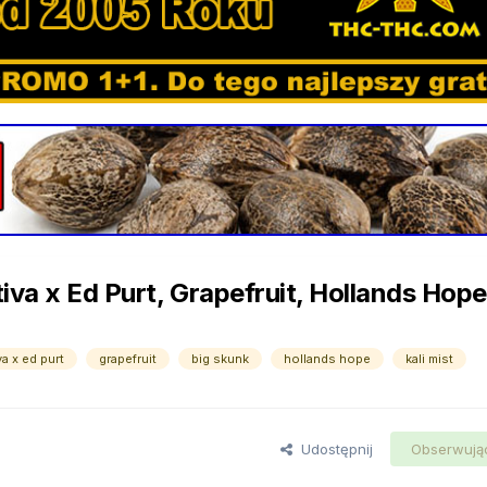
va x Ed Purt, Grapefruit, Hollands Hope,
va x ed purt
grapefruit
big skunk
hollands hope
kali mist
Udostępnij
Obserwują