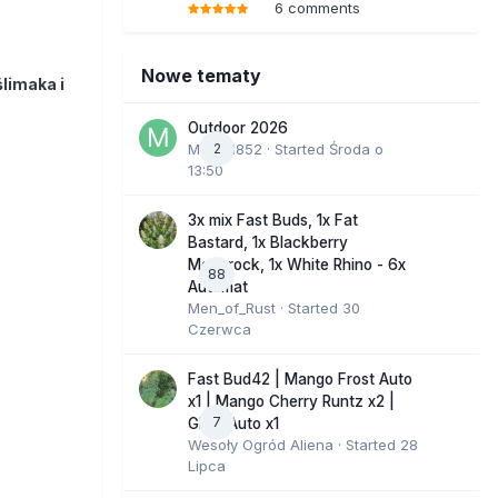
6 comments
Nowe tematy
ślimaka i
Outdoor 2026
Marcel852
2
· Started
Środa o
13:50
3x mix Fast Buds, 1x Fat
Bastard, 1x Blackberry
Moonrock, 1x White Rhino - 6x
88
Automat
Men_of_Rust
· Started
30
Czerwca
Fast Bud42 | Mango Frost Auto
x1 | Mango Cherry Runtz x2 |
7
GMO Auto x1
Wesoły Ogród Aliena
· Started
28
Lipca