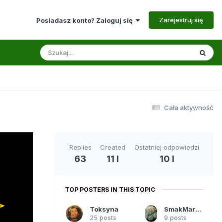
Zarejestruj się
Posiadasz konto? Zaloguj się
Cała aktywność
Replies
Created
Ostatniej odpowiedzi
63
11 l
10 l
TOP POSTERS IN THIS TOPIC
Toksyna
SmakMaroca999
25 posts
9 posts