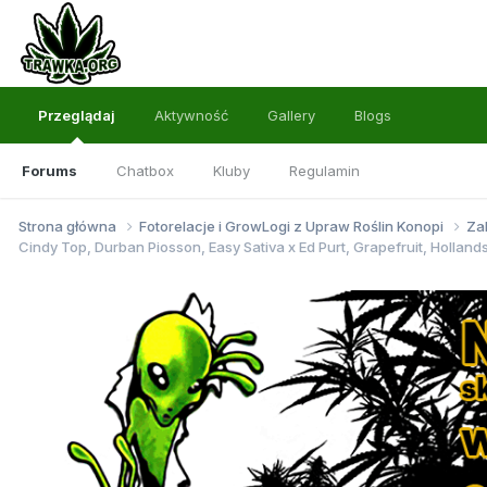
Przeglądaj
Aktywność
Gallery
Blogs
Forums
Chatbox
Kluby
Regulamin
Strona główna
Fotorelacje i GrowLogi z Upraw Roślin Konopi
Za
Cindy Top, Durban Piosson, Easy Sativa x Ed Purt, Grapefruit, Hollands