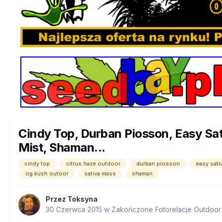
Cindy Top, Durban Piosson, Easy Sati
Mist, Shaman...
cindy top
citrus haze outdoor
durban piosson
easy sati
og kush outoor
sativa mass
shaman
Przez
Toksyna
30 Czerwca 2015
w
Zakończone Fotorelacje Outdoor