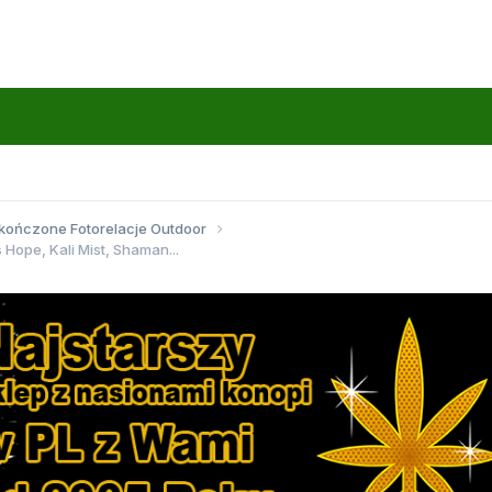
kończone Fotorelacje Outdoor
 Hope, Kali Mist, Shaman...