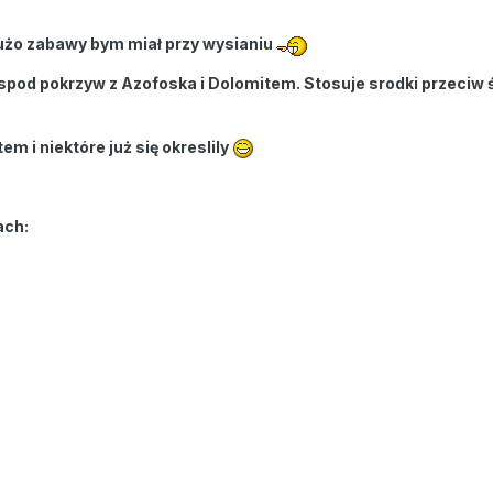
użo zabawy bym miał przy wysianiu
a spod pokrzyw z Azofoska i Dolomitem. Stosuje srodki przeciw 
m i niektóre już się okreslily
ach: