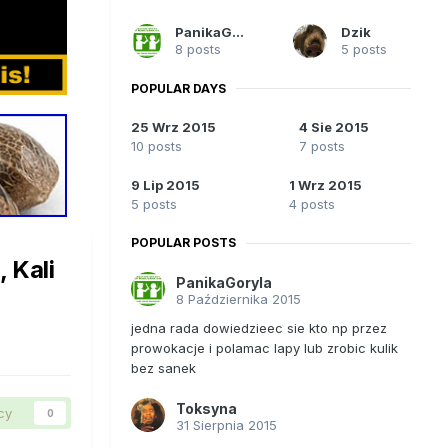
PanikaGoryla
Dzik
8 posts
5 posts
POPULAR DAYS
25 Wrz 2015
4 Sie 2015
10 posts
7 posts
9 Lip 2015
1 Wrz 2015
5 posts
4 posts
POPULAR POSTS
 Kali
PanikaGoryla
8 Października 2015
jedna rada dowiedzieec sie kto np przez
prowokacje i polamac lapy lub zrobic kulik
bez sanek
Toksyna
cy
0
31 Sierpnia 2015