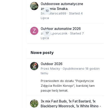
Outdoorowe automatyczne
zmagania Smaka.
10
SmakMaroca999
· Started
4
Lipca
Outdoor automatów 2026
zielony_porucznik
17
· Started
7
Lipca
Nowe posty
Outdoor 2026
Przez
Macky
·
Opublikowano
18 godzin
temu
Przeniosłem do działu "Pojedyncze
Zdjęcia Roślin Konopi", bardziej tam
pasuje twój temat.
3x mix Fast Buds, 1x Fat Bastard, 1x
Blackberry Moonrock, 1x White Rhino -