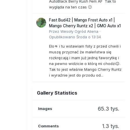
AutoBlack Berry Kush Fem AF Tak to
wygląda na ten czas 🙂
Fast Bud42 | Mango Frost Auto x1 |
Mango Cherry Runtz x2 | GMO Auto x1
Przez
Wesoły Ogród Aliena
·
Opublikowano
Środa o 13:34
Elo👊 i tu wstawiam foty z przed chwili i
muszę przyznać że maleństwa się
rozkręcają i mam już jedną faworytkę i
na pewno widzicie o którą mi chodzi😉.
Tak to jest właśnie Mango Cherry Runtz
i wyraźnie jest do przodu od...
Gallery Statistics
65.3 tys.
Images
1.3 tys.
Comments