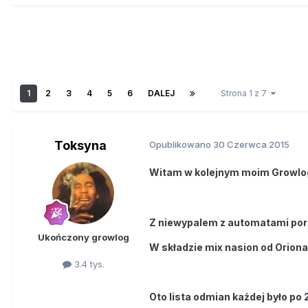
1
2
3
4
5
6
DALEJ
Strona 1 z 7
Toksyna
Opublikowano
30 Czerwca 2015
Witam w kolejnym moim Growl
Z niewypalem z automatami po
Ukończony growlog
W składzie mix nasion od Oriona.
3.4 tys.
Oto lista odmian każdej było po 