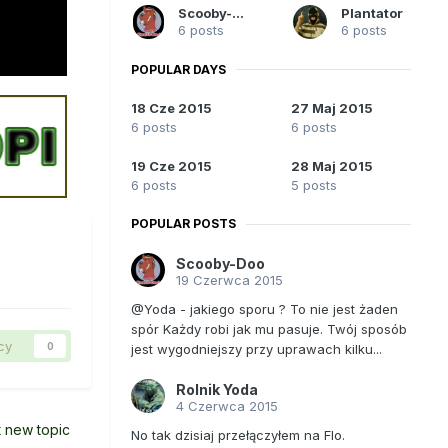
Scooby-Doo
Plantator
6 posts
6 posts
POPULAR DAYS
18 Cze 2015
27 Maj 2015
6 posts
6 posts
19 Cze 2015
28 Maj 2015
6 posts
5 posts
POPULAR POSTS
Scooby-Doo
19 Czerwca 2015
@Yoda - jakiego sporu ? To nie jest żaden
spór Każdy robi jak mu pasuje. Twój sposób
cy
0
jest wygodniejszy przy uprawach kilku...
Rolnik Yoda
4 Czerwca 2015
t new topic
No tak dzisiaj przełączyłem na Flo.