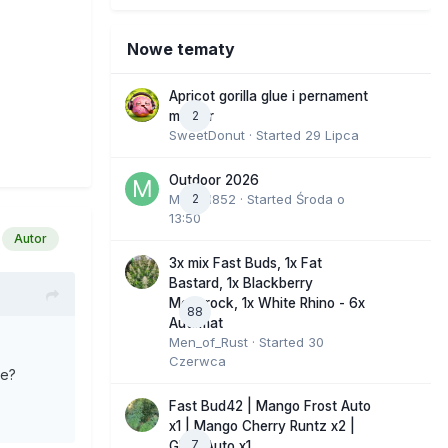
Nowe tematy
Apricot gorilla glue i pernament
2
marker
SweetDonut
· Started
29 Lipca
Outdoor 2026
Marcel852
2
· Started
Środa o
13:50
Autor
3x mix Fast Buds, 1x Fat
Bastard, 1x Blackberry
Moonrock, 1x White Rhino - 6x
88
Automat
Men_of_Rust
· Started
30
Czerwca
de?
Fast Bud42 | Mango Frost Auto
x1 | Mango Cherry Runtz x2 |
7
GMO Auto x1