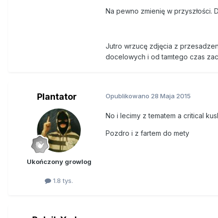
Na pewno zmienię w przyszłości. D
Jutro wrzucę zdjęcia z przesadzeni
docelowych i od tamtego czas zac
Plantator
Opublikowano
28 Maja 2015
No i lecimy z tematem a critical kush
Pozdro i z fartem do mety
Ukończony growlog
1.8 tys.