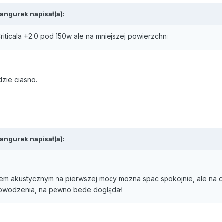
Kangurek napisał(a):
iticala +2.0 pod 150w ale na mniejszej powierzchni
dzie ciasno.
Kangurek napisał(a):
mikiem akustycznym na pierwszej mocy mozna spac spokojnie, ale na
Powodzenia, na pewno bede doglądał