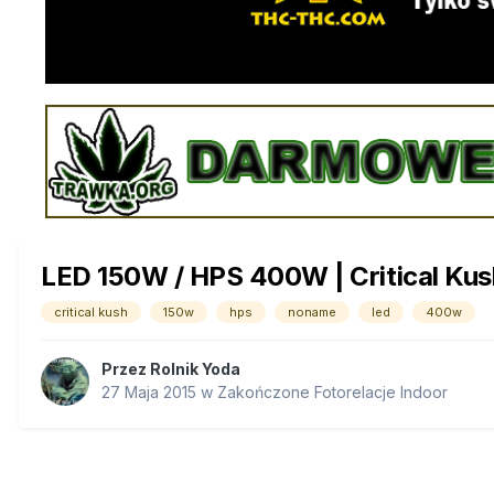
LED 150W / HPS 400W | Critical Ku
critical kush
150w
hps
noname
led
400w
Przez
Rolnik Yoda
27 Maja 2015
w
Zakończone Fotorelacje Indoor