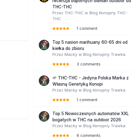
recenzja odpornych odmian outdoor od
THC-THC
Przez
THC-THC
w
Blog Konopny THC-
THC
1 comment
Top 5 nasion marihuany 60-65 dni od
kiełka do zbioru
Przez
Macky
w
Blog Konopny Trawka
3 comments
🌱 THC-THC - Jedyna Polska Marka z
Własną Genetyką Konopi
Przez
Macky
w
Blog Konopny Trawka
1 comment
Top 5 Nowoczesnych automatów XXL
bogatych w THC na outdoor 2026
Przez
Macky
w
Blog Konopny Trawka
6 comments