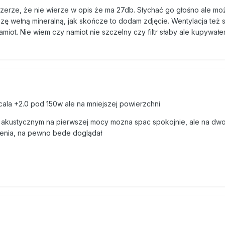
zerze, że nie wierze w opis że ma 27db. Słychać go głośno ale mo
zę wełną mineralną, jak skończe to dodam zdjęcie. Wentylacja też s
miot. Nie wiem czy namiot nie szczelny czy filtr słaby ale kupywał
cala +2.0 pod 150w ale na mniejszej powierzchni
iem akustycznym na pierwszej mocy mozna spac spokojnie, ale na dwo
enia, na pewno bede doglądał