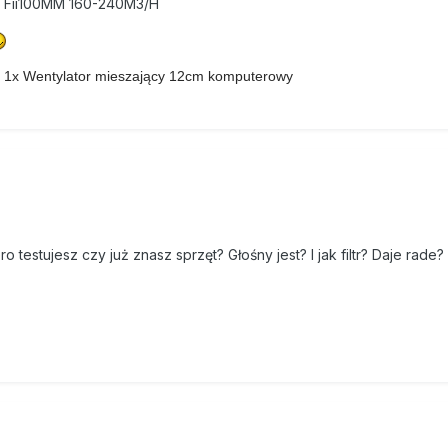
 Fii100MM 160-240M3/H
 1x Wentylator mieszający 12cm komputerowy
 testujesz czy już znasz sprzęt? Głośny jest? I jak filtr? Daje rade?