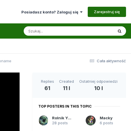
Zarejestruj się
Posiadasz konto? Zaloguj się
Noname
Cała aktywność
Replies
Created
Ostatniej odpowiedzi
61
11 l
10 l
TOP POSTERS IN THIS TOPIC
Rolnik Yoda
Macky
28 posts
6 posts