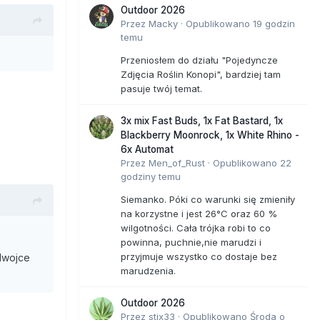
Outdoor 2026
Przez
Macky
·
Opublikowano
19 godzin
temu
Przeniosłem do działu "Pojedyncze
Zdjęcia Roślin Konopi", bardziej tam
pasuje twój temat.
3x mix Fast Buds, 1x Fat Bastard, 1x
Blackberry Moonrock, 1x White Rhino -
6x Automat
Przez
Men_of_Rust
·
Opublikowano
22
godziny temu
Siemanko. Póki co warunki się zmieniły
na korzystne i jest 26°C oraz 60 %
wilgotności. Cała trójka robi to co
powinna, puchnie,nie marudzi i
przyjmuje wszystko co dostaje bez
 dwojce
marudzenia.
Outdoor 2026
Przez
stix33
·
Opublikowano
Środa o