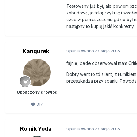
Testowany już był, ale powiem szc
zabudowę, ja taką szykuję i wygłus
czuć w pomieszczeniu gdzie był na
następny to kupię jakiś konkretny.
Kangurek
Opublikowano
27 Maja 2015
fajnie, bede obserwowal mam Criti
Dobry went to td silent, z tłumik
przeszkadza przy spaniu. Powodz
Ukończony growlog
317
Rolnik Yoda
Opublikowano
27 Maja 2015