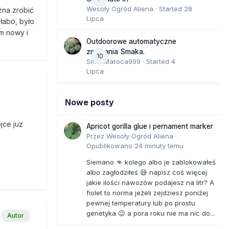
Wesoły Ogród Aliena
· Started
28
żna zrobić
Lipca
łabo, było
em nowy i
Outdoorowe automatyczne
zmagania Smaka.
10
SmakMaroca999
· Started
4
Lipca
Nowe posty
jce juz
Apricot gorilla glue i pernament marker
Przez
Wesoły Ogród Aliena
·
Opublikowano
24 minuty temu
Siemano 👊 kolego albo je zablokowałeś
albo zagłodziłeś 😅 napisz coś więcej
jakie ilości nawozów podajesz na litr? A
fiolet to norma jeżeli zejdziesz poniżej
pewnej temperatury lub po prostu
genetyka 😉 a pora roku nie ma nic do...
Autor