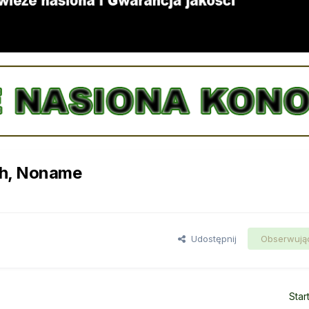
sh, Noname
Udostępnij
Obserwują
Star