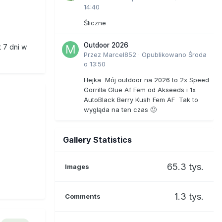
14:40
Śliczne
Outdoor 2026
t 7 dni w
Przez
Marcel852
·
Opublikowano
Środa
o 13:50
Hejka Mój outdoor na 2026 to 2x Speed
Gorrilla Glue Af Fem od Akseeds i 1x
AutoBlack Berry Kush Fem AF Tak to
wygląda na ten czas 🙂
Gallery Statistics
65.3 tys.
Images
1.3 tys.
Comments