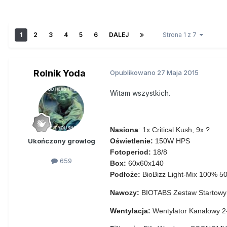
1
2
3
4
5
6
DALEJ
Strona 1 z 7
Rolnik Yoda
Opublikowano
27 Maja 2015
Witam wszystkich.
Nasiona
: 1x Critical Kush, 9x ?
Ukończony growlog
Oświetlenie:
150W HPS
Fotoperiod:
18/8
659
Box:
60x60x140
Podłoże:
BioBizz Light-Mix 100% 5
Nawozy:
BIOTABS Zestaw Startowy
Wentylacja:
Wentylator Kanałowy 2