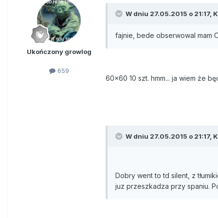
W dniu 27.05.2015 o 21:17, 
fajnie, bede obserwowal mam Cr
Ukończony growlog
659
60x60 10 szt. hmm... ja wiem że bę
W dniu 27.05.2015 o 21:17, 
Dobry went to td silent, z tłu
juz przeszkadza przy spaniu. 