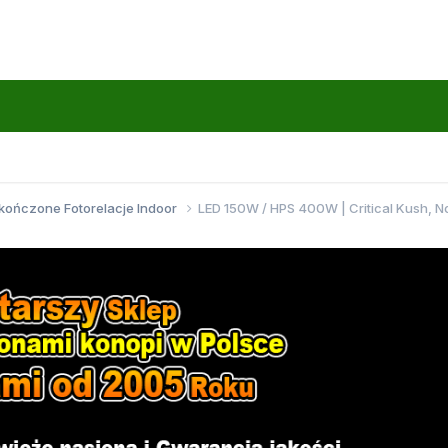
kończone Fotorelacje Indoor
LED 150W / HPS 400W | Critical Kush, 