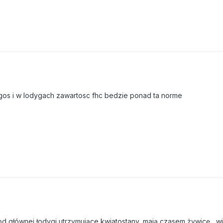
os i w lodygach zawartosc fhc bedzie ponad ta norme
od głównej łodygi utrzymujące kwiatostany, mają czasem żywicę , wi