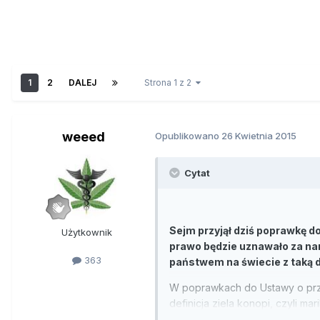
1
2
DALEJ
Strona 1 z 2
weeed
Opublikowano
26 Kwietnia 2015
Cytat
Sejm przyjął dziś poprawkę d
Użytkownik
prawo będzie uznawało za nar
363
państwem na świecie z taką de
W poprawkach do Ustawy o przec
definicja ziela konopi, czyli m
naziemną część rośliny konopi 