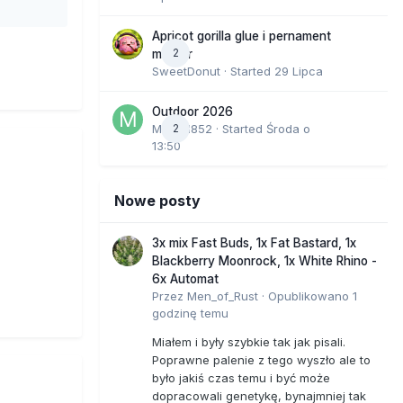
Apricot gorilla glue i pernament
taką
2
marker
SweetDonut
· Started
29 Lipca
Outdoor 2026
Marcel852
2
· Started
Środa o
 natury
13:50
y.
Nowe posty
 aby być
3x mix Fast Buds, 1x Fat Bastard, 1x
Blackberry Moonrock, 1x White Rhino -
6x Automat
Przez
Men_of_Rust
·
Opublikowano
1
jego
godzinę temu
ową
Miałem i były szybkie tak jak pisali.
Poprawne palenie z tego wyszło ale to
było jakiś czas temu i być może
dopracowali genetykę, bynajmniej tak