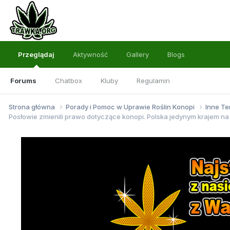
Przeglądaj
Aktywność
Gallery
Blogs
Forums
Chatbox
Kluby
Regulamin
Strona główna
Porady i Pomoc w Uprawie Roślin Konopi
Inne Te
Posłowie zmienili prawo dotyczące konopi. Polska jedynym krajem na 