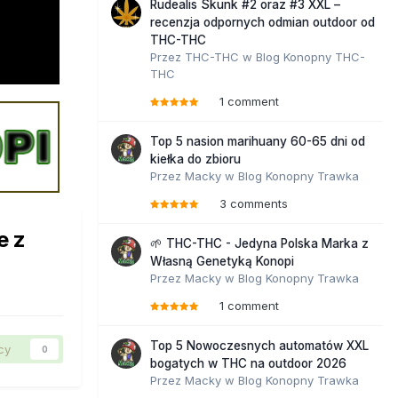
Rudealis Skunk #2 oraz #3 XXL –
recenzja odpornych odmian outdoor od
THC-THC
Przez
THC-THC
w
Blog Konopny THC-
THC
1 comment
Top 5 nasion marihuany 60-65 dni od
kiełka do zbioru
Przez
Macky
w
Blog Konopny Trawka
3 comments
e z
🌱 THC-THC - Jedyna Polska Marka z
Własną Genetyką Konopi
Przez
Macky
w
Blog Konopny Trawka
1 comment
Top 5 Nowoczesnych automatów XXL
cy
0
bogatych w THC na outdoor 2026
Przez
Macky
w
Blog Konopny Trawka