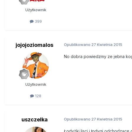
Użytkownik
399
jojojoziomalos
Opublikowano
27 Kwietnia 2015
No dobra powiedzmy ze jebna kog
Użytkownik
128
uszczelka
Opublikowano
27 Kwietnia 2015
Łodyżki lisci i łodygi odchodzące 