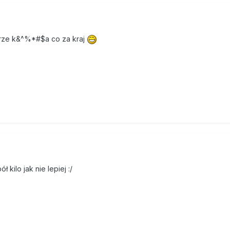
rze k&^%*#$a co za kraj
 kilo jak nie lepiej :/