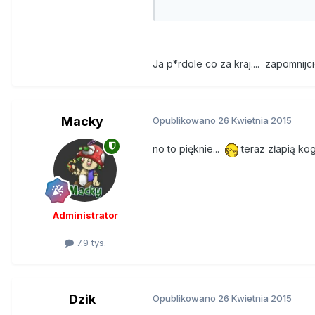
Jak zwrócił uwagę Michał Kabac
definicją ziela konopi. - Będzi
powiedział Kabaciński. Poseł n
Ja p*rdole co za kraj.... zapomnij
Siedmiu posłów przeciw, więk
Jak czytamy w uzasadnieniu zmia
Macky
Opublikowano
26 Kwietnia 2015
interpretacyjnej". Wcześniej za
no to pięknie...
teraz złapią kog
W myśl wcześniejszej definicji l
wykształciła jeszcze kwiatów.
kwalifikowane jako narkotyk.
Administrator
Za zmianą ustawy głosowało 265 
parlamentarzystów, w tym członk
7.9 tys.
Ruchu. Kabaciński, który zabr
definicją suszu konopi, zmienia
Dzik
Opublikowano
26 Kwietnia 2015