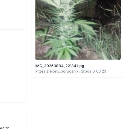
IMG_20260804_221841.jpg
Przez
zielony_porucznik
,
Środa o 00:23
ęc to