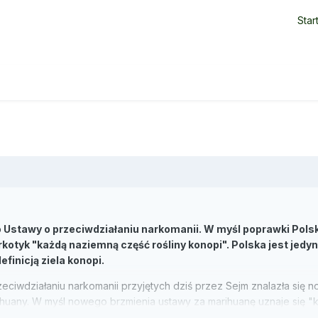
Star
o Ustawy o przeciwdziałaniu narkomanii. W myśl poprawki Pols
kotyk "każdą naziemną część rośliny konopi". Polska jest jedy
finicją ziela konopi.
iwdziałaniu narkomanii przyjętych dziś przez Sejm znalazła się 
arihuany. W myśl nowego brzmienia ustawy za marihuanę uznaje się 
(pojedynczą lub w mieszaninie), z wyłączeniem nasion".