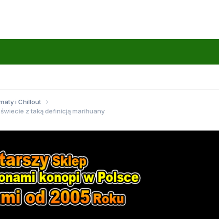
maty i Chillout
świecie z taką definicją marihuany