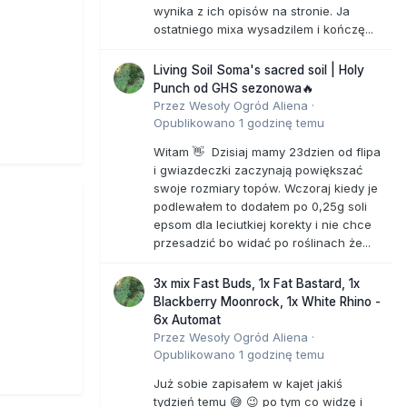
wynika z ich opisów na stronie. Ja
ostatniego mixa wysadzilem i kończę...
Living Soil Soma's sacred soil | Holy
Punch od GHS sezonowa🔥
Przez
Wesoły Ogród Aliena
·
Opublikowano
1 godzinę temu
Witam 👋 Dzisiaj mamy 23dzien od flipa
i gwiazdeczki zaczynają powiększać
swoje rozmiary topów. Wczoraj kiedy je
podlewałem to dodałem po 0,25g soli
epsom dla leciutkiej korekty i nie chce
przesadzić bo widać po roślinach że...
3x mix Fast Buds, 1x Fat Bastard, 1x
Blackberry Moonrock, 1x White Rhino -
6x Automat
Przez
Wesoły Ogród Aliena
·
Opublikowano
1 godzinę temu
Już sobie zapisałem w kajet jakiś
tydzień temu 😅 😉 po tym co widzę i