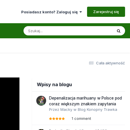
Zarejestruj się
Posiadasz konto? Zaloguj się
Cała aktywność
Wpisy na blogu
Depenalizacja marihuany w Polsce pod
coraz większym znakiem zapytania
Przez
Macky
w
Blog Konopny Trawka
1 comment