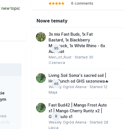
6 comments
t new topic
Nowe tematy
3x mix Fast Buds, 1x Fat
Bastard, 1x Blackberry
Moonrock, 1x White Rhino - 6x
95
Automat
Men_of_Rust
· Started
30
Czerwca
Living Soil Soma's sacred soil |
Holy Punch od GHS sezonowa🔥
46
Wesoły Ogród Aliena
· Started
12
Maja
kie
nym
Fast Bud42 | Mango Frost Auto
x1 | Mango Cherry Runtz x2 |
nowa
8
GMO Auto x1
Wesoły Ogród Aliena
· Started
28
"każdą
Lipca