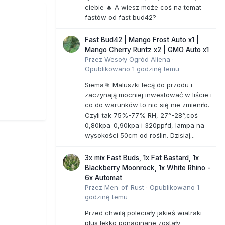
ciebie 🔥 A wiesz może coś na temat
fastów od fast bud42?
Fast Bud42 | Mango Frost Auto x1 |
Mango Cherry Runtz x2 | GMO Auto x1
Przez
Wesoły Ogród Aliena
·
Opublikowano
1 godzinę temu
Siema👊 Maluszki lecą do przodu i
zaczynają mocniej inwestować w liście i
co do warunków to nic się nie zmieniło.
Czyli tak 75%-77% RH, 27°-28°,coś
0,80kpa-0,90kpa i 320ppfd, lampa na
wysokości 50cm od roślin. Dzisiaj...
3x mix Fast Buds, 1x Fat Bastard, 1x
Blackberry Moonrock, 1x White Rhino -
6x Automat
Przez
Men_of_Rust
·
Opublikowano
1
godzinę temu
Przed chwilą poleciały jakieś wiatraki
plus lekko ponaginane zostały