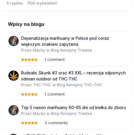
6
replies
1106
wyświetleń
Wpisy na blogu
Depenalizacja marihuany w Polsce pod coraz
większym znakiem zapytania
Przez
Macky
w
Blog Konopny Trawka
1 comment
Rudealis Skunk #2 oraz #3 XXL – recenzja odpornych
odmian outdoor od THC-THC
Przez
THC-THC
w
Blog Konopny THC-THC
1 comment
Top 5 nasion marihuany 60-65 dni od kiełka do zbioru
Przez
Macky
w
Blog Konopny Trawka
3 comments