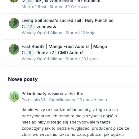
97
Moonrock, 1x White Rhino - 6x Automat
Men_of_Rust
· Started
30 Czerwca
Living Soil Soma's sacred soil | Holy Punch od
47
GHS sezonowa🔥
Wesoły Ogród Aliena
· Started
12 Maja
Fast Bud42 | Mango Frost Auto x1 | Mango
8
Cherry Runtz x2 | GMO Auto x1
Wesoły Ogród Aliena
· Started
28 Lipca
Nowe posty
Półautomaty nasiona z thc-thc
Przez
stix33
·
Opublikowano
10 godzin temu
Ja pierwszy raz sadze półautomaty, z tego co się
naczytalem na ich temat to mają szybciej dojść o
miesiąc niby dlatego się zdecydowałem także
zobaczymy jak to będzie wyglądać, producent pisze ze
zbiór we wrześniu także no czas pokaże, jak będzie