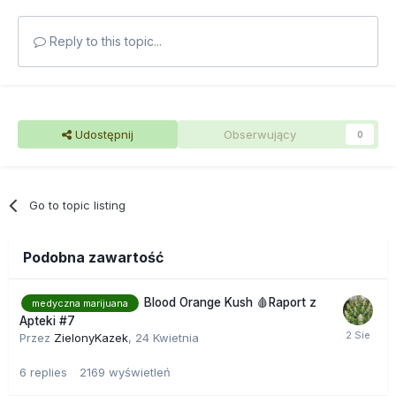
Reply to this topic...
Udostępnij
Obserwujący
0
Go to topic listing
Podobna zawartość
Blood Orange Kush 🩸Raport z
medyczna marijuana
Apteki #7
Przez
ZielonyKazek
,
24 Kwietnia
6
replies
2169
wyświetleń