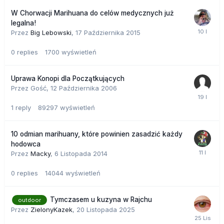
W Chorwacji Marihuana do celów medycznych już
legalna!
Przez
Big Lebowski
,
17 Października 2015
0
replies
1700
wyświetleń
Uprawa Konopi dla Początkujących
Przez Gość,
12 Października 2006
1
reply
89297
wyświetleń
10 odmian marihuany, które powinien zasadzić każdy
hodowca
Przez
Macky
,
6 Listopada 2014
0
replies
14044
wyświetleń
Tymczasem u kuzyna w Rajchu
outdoor
Przez
ZielonyKazek
,
20 Listopada 2025