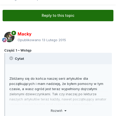
Reply to this topic
Macky
Opublikowano
13 Lutego 2015
Część 1 – Wstęp
Cytat
Zbliżamy się do końca naszej serii artykułów dla
początkujących i mam nadzieję, że byłem pomocny w tym
czasie, a wasz ogród jest teraz wypełniony dojrzałymi
zielonymi dziewczynkami. Tak czy inaczej po lekturze
naszych artykułów teraz każdy, nawet początkujący amator
uprawy konopi będzie miał szanse na samodzielne
wyhodowanie dobrego palenia. Możliwe, że popełniliście
Rozwiń
parę błędów tu i ówdzie, zapewne odbije się to na ilości i