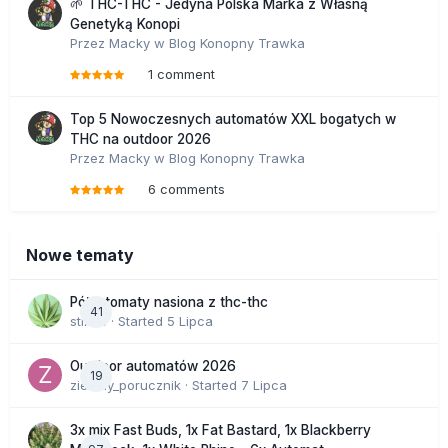
🌱 THC-THC - Jedyna Polska Marka z Własną
Genetyką Konopi
Przez
Macky
w
Blog Konopny Trawka
1 comment
Top 5 Nowoczesnych automatów XXL bogatych w
THC na outdoor 2026
Przez
Macky
w
Blog Konopny Trawka
6 comments
Nowe tematy
Półautomaty nasiona z thc-thc
41
stix33
· Started
5 Lipca
Outdoor automatów 2026
19
zielony_porucznik
· Started
7 Lipca
3x mix Fast Buds, 1x Fat Bastard, 1x Blackberry