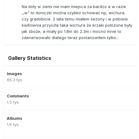
Na doły w ziemi nie mam miejsca za bardzo a w razie
,,w" to doniczki można szybko schować np, wichura
czy gradobicie. 2 lata temu miałem sezony i w połowie
kwitnienia przyszła taka wichura że krzaki położone były
jak zboże, a miały po 1.8m do 2.3m i mocno mnie to
zdenerwowało dlatego teraz postanowiłem tylko...
Gallery Statistics
Images
65.3 tys.
Comments
1.3 tys.
Albums
1.9 tys.