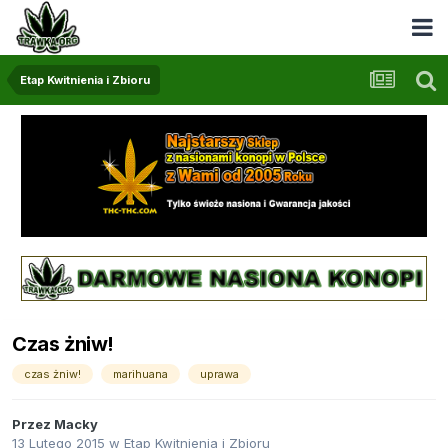
Etap Kwitnienia i Zbioru
Czas żniw!
czas żniw!
marihuana
uprawa
Przez
Macky
13 Lutego 2015
w
Etap Kwitnienia i Zbioru