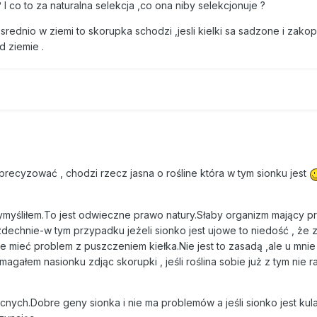
I co to za naturalna selekcja ,co ona niby selekcjonuje ?
rednio w ziemi to skorupka schodzi ,jesli kielki sa sadzone i zako
 ziemie .
recyzować , chodzi rzecz jasna o rośline która w tym sionku jest
 wymyśliłem.To jest odwieczne prawo natury.Słaby organizm mający 
zdechnie-w tym przypadku jeżeli sionko jest ujowe to niedość , że 
 mieć problem z puszczeniem kiełka.Nie jest to zasadą ,ale u mnie 
ałem nasionku zdjąc skorupki , jeśli roślina sobie już z tym nie ra
cnych.Dobre geny sionka i nie ma problemów a jeśli sionko jest ku