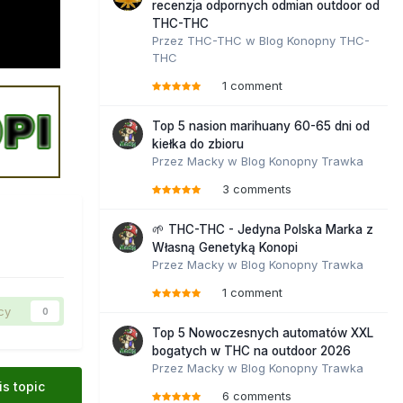
recenzja odpornych odmian outdoor od
THC-THC
Przez
THC-THC
w
Blog Konopny THC-
THC
1 comment
Top 5 nasion marihuany 60-65 dni od
kiełka do zbioru
Przez
Macky
w
Blog Konopny Trawka
3 comments
🌱 THC-THC - Jedyna Polska Marka z
Własną Genetyką Konopi
Przez
Macky
w
Blog Konopny Trawka
1 comment
cy
0
Top 5 Nowoczesnych automatów XXL
bogatych w THC na outdoor 2026
Przez
Macky
w
Blog Konopny Trawka
is topic
6 comments