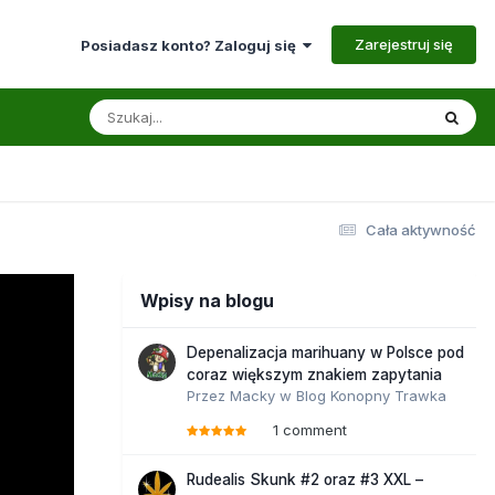
Zarejestruj się
Posiadasz konto? Zaloguj się
Cała aktywność
Wpisy na blogu
Depenalizacja marihuany w Polsce pod
coraz większym znakiem zapytania
Przez
Macky
w
Blog Konopny Trawka
1 comment
Rudealis Skunk #2 oraz #3 XXL –