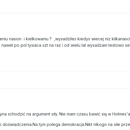
iu nasion i kielkowaniu ? ,wysadziles kiedys wiecej niz kilkanasci
awet po pol tysiaca szt na raz i od wielu lat wysadzam testowo set
yna schodzić na argument siły. Nie mam czasu bawić się w Holmes'a
go doświadczenia.Na tym polega demokracja.Nikt nikogo na siłe pr