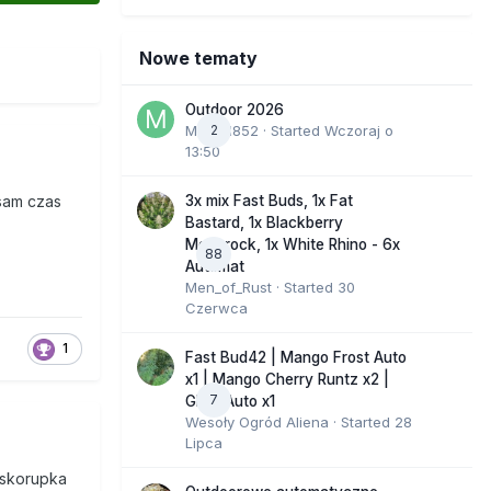
Nowe tematy
Outdoor 2026
Marcel852
2
· Started
Wczoraj o
13:50
3x mix Fast Buds, 1x Fat
 sam czas
Bastard, 1x Blackberry
Moonrock, 1x White Rhino - 6x
88
Automat
Men_of_Rust
· Started
30
Czerwca
1
Fast Bud42 | Mango Frost Auto
x1 | Mango Cherry Runtz x2 |
7
GMO Auto x1
Wesoły Ogród Aliena
· Started
28
Lipca
 skorupka