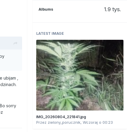
1.9 tys.
Albums
LATEST IMAGE
aby
e ubijam ,
odzinach.
.Bo sorry
ez
IMG_20260804_221841.jpg
Przez
zielony_porucznik
,
Wczoraj o 00:23