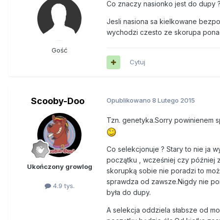
Co znaczy nasionko jest do dupy ? 
Jesli nasiona sa kielkowane bezpos
wychodzi czesto ze skorupa ponad
Gość
Cytuj
Scooby-Doo
Opublikowano
8 Lutego 2015
Tzn. genetyka.Sorry powinienem sp
Co selekcjonuje ? Stary to nie ja
początku , wcześniej czy później 
Ukończony growlog
skorupką sobie nie poradzi to może
sprawdza od zawsze.Nigdy nie pomag
4.9 tys.
była do dupy.
A selekcja oddziela słabsze od mo