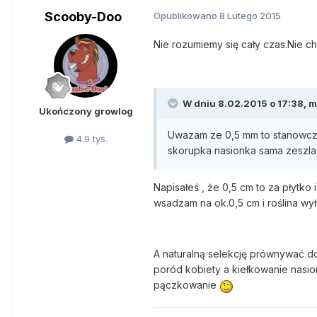
Scooby-Doo
Opublikowano
8 Lutego 2015
Nie rozumiemy się cały czas.Nie ch
W dniu 8.02.2015 o 17:38, m
Ukończony growlog
Uwazam ze 0,5 mm to stanowczo 
4.9 tys.
skorupka nasionka sama zeszla 
Napisałeś , że 0,5 cm to za płytko 
wsadzam na ok.0,5 cm i roślina wyła
A naturalną selekcję prównywać do
poród kobiety a kiełkowanie nasi
pączkowanie