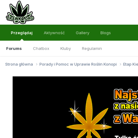
Przeglądaj
Aktywność
Gallery
Blogs
Forums
Chatbox
Kluby
Regulamin
Strona główna
Porady i Pomoc w Uprawie Roślin Konopi
Etap Ki