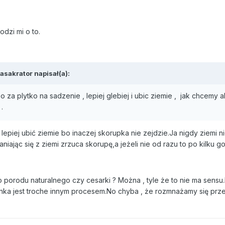
odzi mi o to.
asakrator napisał(a):
za plytko na sadzenie , lepiej glebiej i ubic ziemie , jak chcemy 
.
i lepiej ubić ziemie bo inaczej skorupka nie zejdzie.Ja nigdy ziemi ni
niając się z ziemi zrzuca skorupę,a jeżeli nie od razu to po kilku g
 porodu naturalnego czy cesarki ? Można , tyle że to nie ma sensu
onka jest troche innym procesem.No chyba , że rozmnażamy się prz