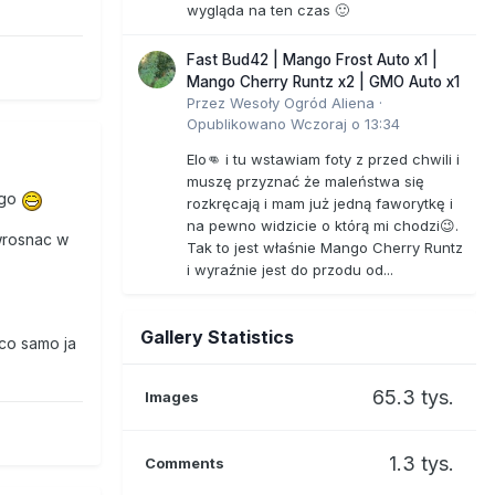
wygląda na ten czas 🙂
Fast Bud42 | Mango Frost Auto x1 |
Mango Cherry Runtz x2 | GMO Auto x1
Przez
Wesoły Ogród Aliena
·
Opublikowano
Wczoraj o 13:34
Elo👊 i tu wstawiam foty z przed chwili i
muszę przyznać że maleństwa się
ego
rozkręcają i mam już jedną faworytkę i
na pewno widzicie o którą mi chodzi😉.
 wrosnac w
Tak to jest właśnie Mango Cherry Runtz
i wyraźnie jest do przodu od...
Gallery Statistics
co samo ja
65.3 tys.
Images
1.3 tys.
Comments