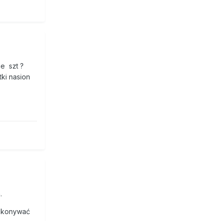
e szt ?
ki nasion
.
zekonywać