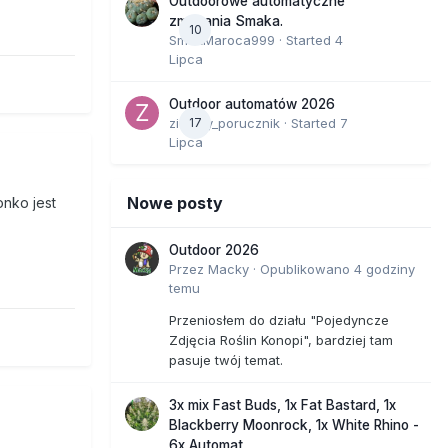
Outdoorowe automatyczne
zmagania Smaka.
10
SmakMaroca999
· Started
4
Lipca
Outdoor automatów 2026
zielony_porucznik
17
· Started
7
Lipca
Nowe posty
onko jest
Outdoor 2026
Przez
Macky
·
Opublikowano
4 godziny
temu
Przeniosłem do działu "Pojedyncze
Zdjęcia Roślin Konopi", bardziej tam
pasuje twój temat.
3x mix Fast Buds, 1x Fat Bastard, 1x
Blackberry Moonrock, 1x White Rhino -
6x Automat