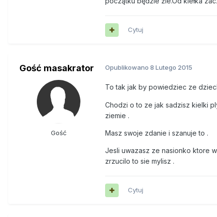
początku będzie źle.Od kiełka zac
Cytuj
Gość masakrator
Opublikowano
8 Lutego 2015
To tak jak by powiedziec ze dziec
Chodzi o to ze jak sadzisz kielki 
ziemie .
Masz swoje zdanie i szanuje to .
Gość
Jesli uwazasz ze nasionko ktore w
zrzucilo to sie mylisz .
Cytuj