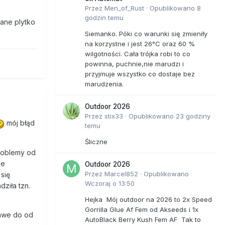
Przez
Men_of_Rust
·
Opublikowano
8
godzin temu
pane plytko
Siemanko. Póki co warunki się zmieniły
na korzystne i jest 26°C oraz 60 %
wilgotności. Cała trójka robi to co
powinna, puchnie,nie marudzi i
przyjmuje wszystko co dostaje bez
marudzenia.
Outdoor 2026
Przez
stix33
·
Opublikowano
23 godziny
mój błąd
temu
Śliczne
problemy od
ze
Outdoor 2026
Przez
Marcel852
·
Opublikowano
się
Wczoraj o 13:50
dziła tzn.
Hejka Mój outdoor na 2026 to 2x Speed
Gorrilla Glue Af Fem od Akseeds i 1x
lawe do od
AutoBlack Berry Kush Fem AF Tak to