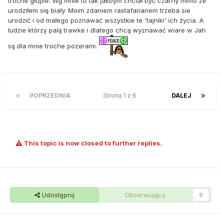
troche głupie. Wg mnie to tak jakbym chciał być czarny mimo ze
urodziłem się biały. Moim zdaniem rastafarianem trzeba sie
urodzić i od małego poznawać wszystkie te 'tajniki' ich życia. A
ludzie którzy palą trawke i dlatego chcą wyznawać wiare w Jah
są dla mnie troche pozerami.
POPRZEDNIA
Strona 1 z 6
DALEJ
This topic is now closed to further replies.
Udostępnij
Obserwujący
0