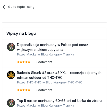
Go to topic listing
Wpisy na blogu
Depenalizacja marihuany w Polsce pod coraz
większym znakiem zapytania
Przez
Macky
w
Blog Konopny Trawka
1 comment
Rudealis Skunk #2 oraz #3 XXL – recenzja odpornych
odmian outdoor od THC-THC
Przez
THC-THC
w
Blog Konopny THC-THC
1 comment
Top 5 nasion marihuany 60-65 dni od kiełka do zbioru
Przez
Macky
w
Blog Konopny Trawka