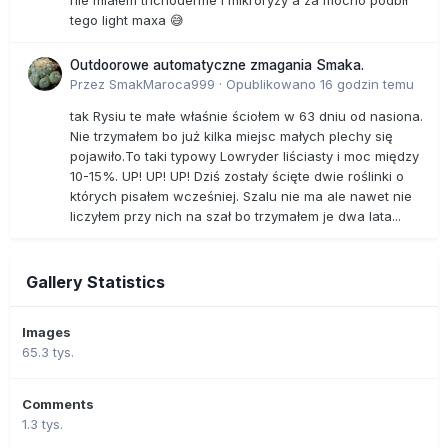
nie miałem trichoderme i mikroryzy a za mocno podbił
tego light maxa 😅
Outdoorowe automatyczne zmagania Smaka.
Przez
SmakMaroca999
·
Opublikowano
16 godzin temu
tak Rysiu te małe właśnie ściołem w 63 dniu od nasiona.
Nie trzymałem bo już kilka miejsc małych plechy się
pojawiło.To taki typowy Lowryder liściasty i moc między
10-15%. UP! UP! UP! Dziś zostały ścięte dwie roślinki o
których pisałem wcześniej. Szalu nie ma ale nawet nie
liczyłem przy nich na szał bo trzymałem je dwa lata...
Gallery Statistics
Images
65.3 tys.
Comments
1.3 tys.