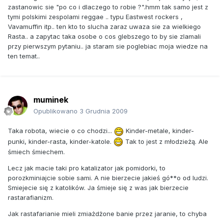
zastanowic sie "po co i dlaczego to robie ?".hmm tak samo jest z
tymi polskimi zespolami reggae .. typu Eastwest rockers ,
Vavamuffin itp.. ten kto to slucha zaraz uwaza sie za wielkiego
Rasta.. a zapytac taka osobe o cos glebszego to by sie zlamali
przy pierwszym pytaniu.. ja staram sie poglebiac moja wiedze na
ten temat..
muminek
Opublikowano
3 Grudnia 2009
Taka robota, wiecie o co chodzi...
Kinder-metale, kinder-
punki, kinder-rasta, kinder-katole.
Tak to jest z młodzieżą. Ale
śmiech śmiechem.
Lecz jak macie taki pro katalizator jak pomidorki, to
porozkminiajcie sobie sami. A nie bierzecie jakieś gó**o od ludzi.
Smiejecie się z katolików. Ja śmieje się z was jak bierzecie
rastarafianizm.
Jak rastafarianie mieli zmiażdżone banie przez jaranie, to chyba