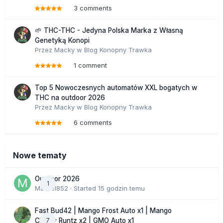
3 comments
🌱 THC-THC - Jedyna Polska Marka z Własną
Genetyką Konopi
Przez
Macky
w
Blog Konopny Trawka
1 comment
Top 5 Nowoczesnych automatów XXL bogatych w
THC na outdoor 2026
Przez
Macky
w
Blog Konopny Trawka
6 comments
Nowe tematy
Outdoor 2026
1
Marcel852
· Started
15 godzin temu
Fast Bud42 | Mango Frost Auto x1 | Mango
7
Cherry Runtz x2 | GMO Auto x1