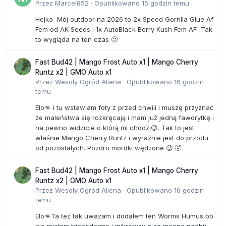
Przez
Marcel852
·
Opublikowano
15 godzin temu
Hejka Mój outdoor na 2026 to 2x Speed Gorrilla Glue Af
Fem od AK Seeds i 1x AutoBlack Berry Kush Fem AF Tak
to wygląda na ten czas 🙂
Fast Bud42 | Mango Frost Auto x1 | Mango Cherry
Runtz x2 | GMO Auto x1
Przez
Wesoły Ogród Aliena
·
Opublikowano
16 godzin
temu
Elo👊 i tu wstawiam foty z przed chwili i muszę przyznać
że maleństwa się rozkręcają i mam już jedną faworytkę i
na pewno widzicie o którą mi chodzi😉. Tak to jest
właśnie Mango Cherry Runtz i wyraźnie jest do przodu
od pozostałych. Pozdro mordki wędzone 😉 🤣
Fast Bud42 | Mango Frost Auto x1 | Mango Cherry
Runtz x2 | GMO Auto x1
Przez
Wesoły Ogród Aliena
·
Opublikowano
16 godzin
temu
Elo👊Ta też tak uwazam i dodałem ten Worms Humus bo