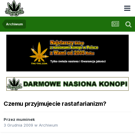
Archiwum
Czemu przyjmujecie rastafarianizm?
Przez
muminek
3 Grudnia 2009
w
Archiwum