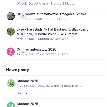
Wesoły Ogród Aliena
· Started
28 Lipca
Outdoorowe automatyczne zmagania Smaka.
10
SmakMaroca999
· Started
4 Lipca
3x mix Fast Buds, 1x Fat Bastard, 1x Blackberry
87
Moonrock, 1x White Rhino - 6x Automat
Men_of_Rust
· Started
30 Czerwca
Outdoor automatów 2026
17
zielony_porucznik
· Started
7 Lipca
Nowe posty
Outdoor 2026
Przez
stix33
·
Opublikowano
14 godzin temu
Śliczne
Outdoor 2026