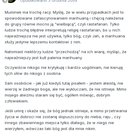
Opublikowano
3 Grudnia 2009
Muminek ma trochę racji. Myślę, że w wielu przypadkach jest to
spowodowane zafascynowaniem marihuaną i chęcią należenia
do grupy równie mocno ją "wielbiącą", czyli rastafarian. Tylko
ludzie trochę błędnie interpretują religię rastafarian, bo u nich
najważniejsza nie jest używka, tylko bóg, czyli Jah, a marihuana
służy jedynie lepszemu kontaktowi z nim.
Natomiast niektórzy ludzie "przechodzą" na ich wiarę, myśląc, że
najważniejszy jest kult palenia marihuany.
Oczywiście nikogo nie krytykuję i bardzo uogólniam, nie kieruję
tych słów do nikogo z osobna.
Sam osobiście - jak już kiedyś tutaj pisałem - jestem ateistą, nie
wierzę w żadnego boga, ale nie wykluczam, że nie istnieje. Mimo
mojego ateizmu staram się być, ogółem mówiąc, dobrym
człowiekiem.
Jeśli umrę i okaże się, że bóg jednak istnieje, a mimo przetrwania
życia w dobroci nie zostanę dopuszczony do nieba, raju , czy
innego zbawiennego miejsca tylko dlatego, że w niego nie
wierzyłem, wówczas taki bóg jest dla mnie nikim.