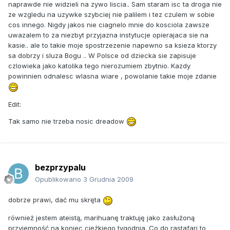
naprawde nie widzieli na zywo liscia.. Sam staram isc ta droga nie
ze wzgledu na uzywke szybciej nie palilem i tez czulem w sobie
cos innego. Nigdy jakos nie ciagnelo mnie do kosciola zawsze
uwazalem to za niezbyt przyjazna instytucje opierajaca sie na
kasie.. ale to takie moje spostrzezenie napewno sa ksieza ktorzy
sa dobrzy i sluza Bogu .. W Polsce od dziecka sie zapisuje
czlowieka jako katolika tego nierozumiem zbytnio. Kazdy
powinnien odnalesc wlasna wiare , powolanie takie moje zdanie
Edit:
Tak samo nie trzeba nosic dreadow
bezprzypalu
Opublikowano
3 Grudnia 2009
dobrze prawi, dać mu skręta
również jestem ateistą, marihuanę traktuję jako zasłużoną
przyjemność na koniec ciężkiego tygodnia. Co do rastafari to