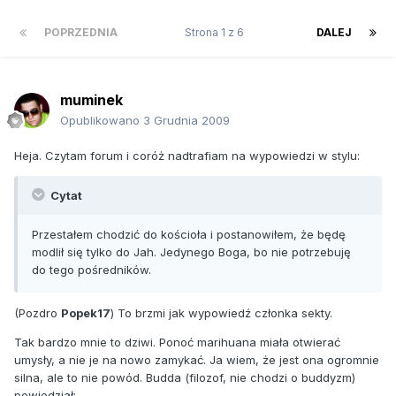
POPRZEDNIA
Strona 1 z 6
DALEJ
muminek
Opublikowano
3 Grudnia 2009
Heja. Czytam forum i coróż nadtrafiam na wypowiedzi w stylu:
Cytat
Przestałem chodzić do kościoła i postanowiłem, że będę
modlił się tylko do Jah. Jedynego Boga, bo nie potrzebuję
do tego pośredników.
(Pozdro
Popek17
) To brzmi jak wypowiedź członka sekty.
Tak bardzo mnie to dziwi. Ponoć marihuana miała otwierać
umysły, a nie je na nowo zamykać. Ja wiem, że jest ona ogromnie
silna, ale to nie powód. Budda (filozof, nie chodzi o buddyzm)
powiedział: