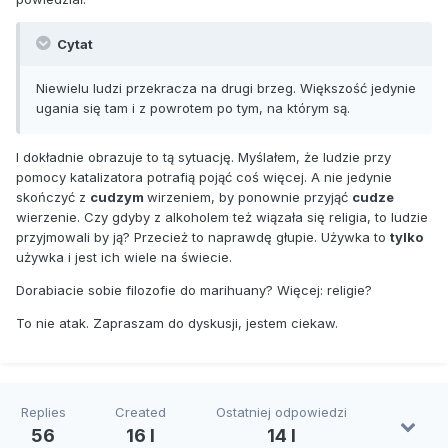
Cytat
Niewielu ludzi przekracza na drugi brzeg. Większość jedynie
ugania się tam i z powrotem po tym, na którym są.
I dokładnie obrazuje to tą sytuację. Myślałem, że ludzie przy
pomocy katalizatora potrafią pojąć coś więcej. A nie jedynie
skończyć z
cudzym
wirzeniem, by ponownie przyjąć
cudze
wierzenie. Czy gdyby z alkoholem też wiązała się religia, to ludzie
przyjmowali by ją? Przecież to naprawdę głupie. Używka to
tylko
używka i jest ich wiele na świecie.
Dorabiacie sobie filozofie do marihuany? Więcej: religie?
To nie atak. Zapraszam do dyskusji, jestem ciekaw.
Replies
Created
Ostatniej odpowiedzi
56
16 l
14 l