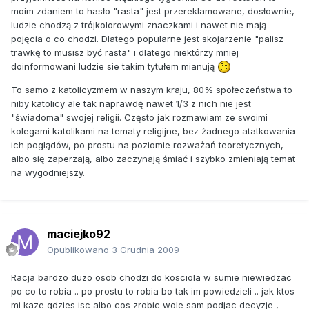
moim zdaniem to hasło "rasta" jest przereklamowane, dosłownie,
ludzie chodzą z trójkolorowymi znaczkami i nawet nie mają
pojęcia o co chodzi. Dlatego popularne jest skojarzenie "palisz
trawkę to musisz być rasta" i dlatego niektórzy mniej
doinformowani ludzie sie takim tytułem mianują
To samo z katolicyzmem w naszym kraju, 80% społeczeństwa to
niby katolicy ale tak naprawdę nawet 1/3 z nich nie jest
"świadoma" swojej religii. Często jak rozmawiam ze swoimi
kolegami katolikami na tematy religijne, bez żadnego atatkowania
ich poglądów, po prostu na poziomie rozważań teoretycznych,
albo się zaperzają, albo zaczynają śmiać i szybko zmieniają temat
na wygodniejszy.
maciejko92
Opublikowano
3 Grudnia 2009
Racja bardzo duzo osob chodzi do kosciola w sumie niewiedzac
po co to robia .. po prostu to robia bo tak im powiedzieli .. jak ktos
mi kaze gdzies isc albo cos zrobic wole sam podjac decyzje ,