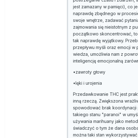
jest zamazany w pamięci), co j
naprawdę zbędnego w procesie 
swoje wnętrze, zadawać pytani
zajmowania się nieistotnym z p
początkowo skoncentrować, to w
tak naprawdę wyjątkowy. Przeb
przepływu myśli oraz emocji w
wiedza, umożliwia nam z powro
inteligencję emocjonalną zarów
•zawroty głowy
•lęki i urojenia
Przedawkowanie THC jest prakt
inną rzeczą. Zwiększona wrażl
spowodować brak koordynacji ps
takiego stanu "paranoi" w umy
używania marihuany jako metod
świadczyć o tym że dana osob
można taki stan wykorzystywać