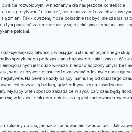
ym punkcie rozwojowym, w nieznanym dla nas jeszcze kontekście
trafi nas pozytywne "olśnienie", nie oznacza to że za chwilę wszys
t się zmieni. Tak - owszem, może dokładnie tak być, ale szansa na 
o o tym pamiętać zanim zaczniemy się dzielić tymi nieracjonalnymi m
ykanie palcami.
j
skutkuje większą łatwością w osiąganiu stanu emocjonalnego skupi
 rzadko spotykanego podczas stanu bazowego ciała i umysłu. W zwi
 emocjonalnych jest dużo większa, niedoświadczony umysł, bez m
isk, wraz z upływem czasu może zaczynać odczuwać narastający 
e negatywne. Na pewno każdy palący marihuanę od dłuższego czas
tywne jest oczywistą bzdurą, gdyż odbywa się na zasadzie nie
jemy. Myślący w ten sposób zakłada że w życiu cały czas będą dołki,
a się w kształcie fali góra-dołek a istotą jest zachowanie równowa
tan zbliżony do snu, jednak z zachowaniem świadomości. Jak zapew
 także praca umysłu w takim stanie jest zmieniona (okres ostatnich 1