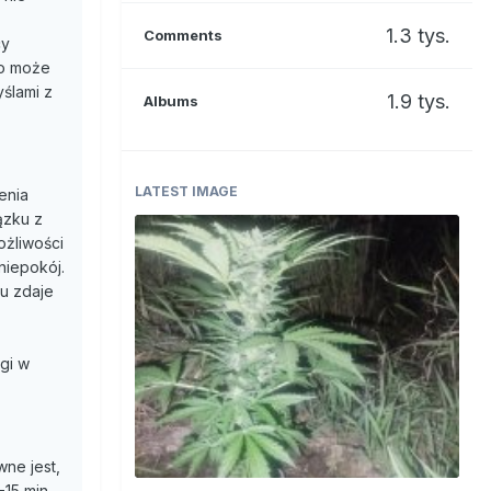
1.3 tys.
Comments
cy
to może
yślami z
1.9 tys.
Albums
LATEST IMAGE
enia
ązku z
ożliwości
niepokój.
u zdaje
gi w
ne jest,
-15 min