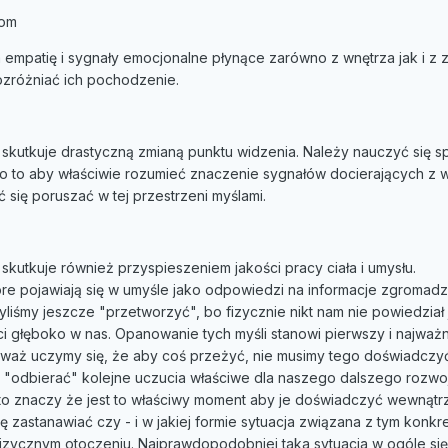
iom
mpatię i sygnały emocjonalne płynące zarówno z wnętrza jak i z 
ozróżniać ich pochodzenie.
skutkuje drastyczną zmianą punktu widzenia. Należy nauczyć się s
 to aby właściwie rozumieć znaczenie sygnałów docierających z w
 się poruszać w tej przestrzeni myślami.
skutkuje również przyspieszeniem jakości pracy ciała i umysłu.
które pojawiają się w umyśle jako odpowiedzi na informacje zgromad
liśmy jeszcze "przetworzyć", bo fizycznie nikt nam nie powiedział 
i głęboko w nas. Opanowanie tych myśli stanowi pierwszy i najważn
eważ uczymy się, że aby coś przeżyć, nie musimy tego doświadczy
ę "odbierać" kolejne uczucia właściwe dla naszego dalszego rozwoj
 to znaczy że jest to właściwy moment aby je doświadczyć wewnątrz
 zastanawiać czy - i w jakiej formie sytuacja związana z tym konk
izycznym otoczeniu. Najprawdopodobniej taka sytuacja w ogóle się