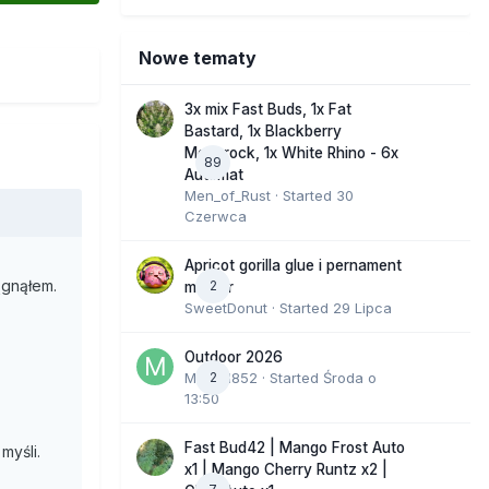
Nowe tematy
3x mix Fast Buds, 1x Fat
Bastard, 1x Blackberry
Moonrock, 1x White Rhino - 6x
89
Automat
Men_of_Rust
· Started
30
Czerwca
Apricot gorilla glue i pernament
ągnąłem.
2
marker
SweetDonut
· Started
29 Lipca
Outdoor 2026
Marcel852
2
· Started
Środa o
13:50
Fast Bud42 | Mango Frost Auto
myśli.
x1 | Mango Cherry Runtz x2 |