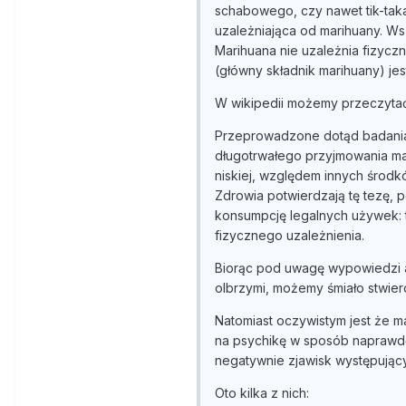
schabowego, czy nawet tik-taka
uzależniająca od marihuany. Ws
Marihuana nie uzależnia fizyc
(główny składnik marihuany) jes
W wikipedii możemy przeczyta
Przeprowadzone dotąd badania 
długotrwałego przyjmowania mar
niskiej, względem innych środ
Zdrowia potwierdzają tę tezę,
konsumpcję legalnych używek: t
fizycznego uzależnienia.
Biorąc pod uwagę wypowiedzi a
olbrzymi, możemy śmiało stwier
Natomiast oczywistym jest że 
na psychikę w sposób naprawdę
negatywnie zjawisk występujący
Oto kilka z nich: