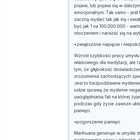
pojawi, lub pojawi się w dalsz
emocjonalnym. Tak samo - jeśli 
zaczną myśleć tak jak my i świa
być jak 1 na 100.000.000 - wart
otoczeniem i narażać się na wyt
•zwiększone napięcie i niepokó
Wzrost szybkości pracy umysłu 
właściwego dla medytacji, ale
tym, że głębokość doświadczeń
zrozumienia zachodzących zjaw
Jest to bezpodstawne myśleni
sobie sprawę że myślenie nega
uwzględniania fali na której ży
podczas gdy życie zawsze układ
pamięci.
•pogorszenie pamięci
Marihuana generuje w umyśle s
postrzeganie czasu i zdarzeń, a