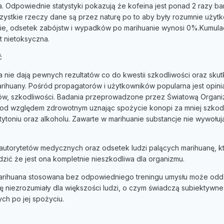
. Odpowiednie statystyki pokazują że kofeina jest ponad 2 razy ba
zystkie rzeczy dane są przez naturę po to aby były rozumnie użyt
znie, odsetek zabójstw i wypadków po marihuanie wynosi 0%.Kumul
t nietoksyczna.
ć
nie dają pewnych rezultatów co do kwestii szkodliwości oraz sku
ihuany. Pośród propagatorów i użytkowników popularna jest opinia
ków, szkodliwości. Badania przeprowadzone przez Światową Organi
 pod względem zdrowotnym uznając spożycie konopi za mniej szkodl
ytoniu oraz alkoholu. Zawarte w marihuanie substancje nie wywołuj
utorytetów medycznych oraz odsetek ludzi palących marihuanę, kt
dzić że jest ona kompletnie nieszkodliwa dla organizmu.
marihuana stosowana bez odpowiedniego treningu umysłu może odd
 niezrozumiały dla większości ludzi, o czym świadczą subiektywne
ch po jej spożyciu.