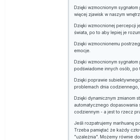
Dzięki wzmocnionym sygnałom p
więcej zjawisk w naszym wnętrz
Dzięki wzmocnionej percepcji j
świata, po to aby lepiej je rozu
Dzięki wzmocnionemu postrzegan
emocje.
Dzięki wzmocnionym sygnałom p
podświadome innych osób, po to
Dzięki poprawie subiektywnego
problemach dnia codziennego, 
Dzięki dynamicznym zmianom sta
automatycznego dopasowania s
codziennym - a jest to rzecz 
Jeśli rozpatrujemy marihuanę p
Trzeba pamiętać że każdy czło
"uzależnia". Możemy równie dob