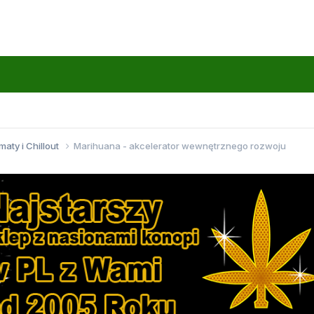
maty i Chillout
Marihuana - akcelerator wewnętrznego rozwoju