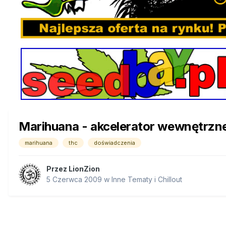
Marihuana - akcelerator wewnętrzn
marihuana
thc
doświadczenia
Przez
LionZion
5 Czerwca 2009
w
Inne Tematy i Chillout