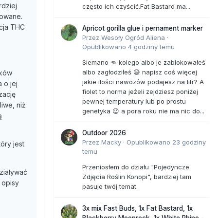
rdziej
często ich czyścić.Fat Bastard ma...
kowane.
acja THC
Apricot gorilla glue i pernament marker
Przez
Wesoły Ogród Aliena
·
Opublikowano
4 godziny temu
Siemano 👊 kolego albo je zablokowałeś
albo zagłodziłeś 😅 napisz coś więcej
tków
jakie ilości nawozów podajesz na litr? A
 o jej
fiolet to norma jeżeli zejdziesz poniżej
zację
pewnej temperatury lub po prostu
iwe, niż
genetyka 😉 a pora roku nie ma nic do...
ą
Outdoor 2026
Przez
Macky
·
Opublikowano
23 godziny
óry jest
temu
Przeniosłem do działu "Pojedyncze
ziaływać
Zdjęcia Roślin Konopi", bardziej tam
 opisy
pasuje twój temat.
3x mix Fast Buds, 1x Fat Bastard, 1x
Blackberry Moonrock, 1x White Rhino -