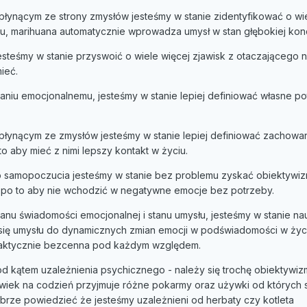
łynącym ze strony zmysłów jesteśmy w stanie zidentyfikować o wi
u, marihuana automatycznie wprowadza umysł w stan głębokiej konc
esteśmy w stanie przyswoić o wiele więcej zjawisk z otaczającego 
mieć.
iu emocjonalnemu, jesteśmy w stanie lepiej definiować własne po
łynącym ze zmysłów jesteśmy w stanie lepiej definiować zachowa
 aby mieć z nimi lepszy kontakt w życiu.
 samopoczucia jesteśmy w stanie bez problemu zyskać obiektywi
po to aby nie wchodzić w negatywne emocje bez potrzeby.
nu świadomości emocjonalnej i stanu umysłu, jesteśmy w stanie na
ię umysłu do dynamicznych zmian emocji w podświadomości w życ
praktycznie bezcenna pod każdym względem.
od kątem uzależnienia psychicznego - należy się trochę obiektywiz
wiek na codzień przyjmuje różne pokarmy oraz używki od których s
rze powiedzieć że jesteśmy uzależnieni od herbaty czy kotleta