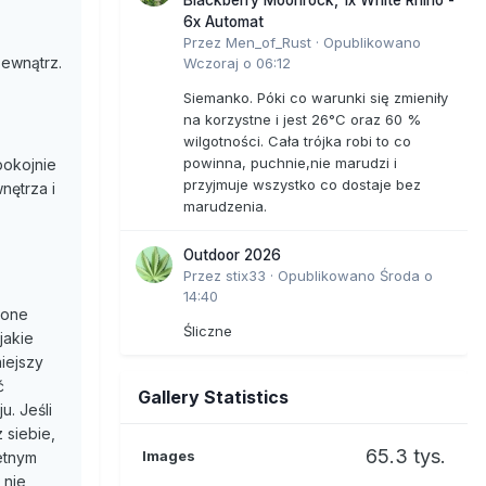
6x Automat
Przez
Men_of_Rust
·
Opublikowano
zewnątrz.
Wczoraj o 06:12
Siemanko. Póki co warunki się zmieniły
na korzystne i jest 26°C oraz 60 %
wilgotności. Cała trójka robi to co
powinna, puchnie,nie marudzi i
pokojnie
przyjmuje wszystko co dostaje bez
nętrza i
marudzenia.
Outdoor 2026
Przez
stix33
·
Opublikowano
Środa o
14:40
zone
Śliczne
jakie
iejszy
ć
Gallery Statistics
u. Jeśli
 siebie,
65.3 tys.
Images
retnym
 nie