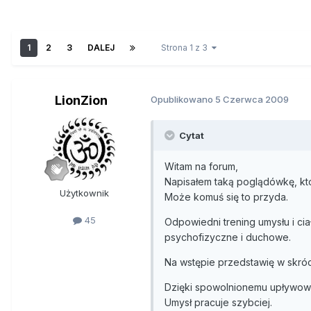
1
2
3
DALEJ
Strona 1 z 3
LionZion
Opublikowano
5 Czerwca 2009
Cytat
Witam na forum,
Napisałem taką poglądówkę, któ
Użytkownik
Może komuś się to przyda.
45
Odpowiedni trening umysłu i c
psychofizyczne i duchowe.
Na wstępie przedstawię w skróci
Dzięki spowolnionemu upływowi
Umysł pracuje szybciej.