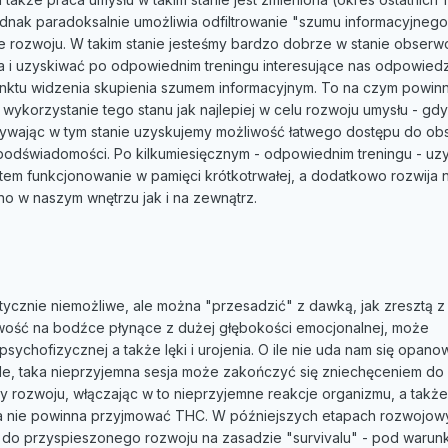
ednak paradoksalnie umożliwia odfiltrowanie "szumu informacyjnego
rozwoju. W takim stanie jesteśmy bardzo dobrze w stanie obser
a i uzyskiwać po odpowiednim treningu interesujące nas odpowiedz
unktu widzenia skupienia szumem informacyjnym. To na czym powinn
ykorzystanie tego stanu jak najlepiej w celu rozwoju umysłu - gdy
ywając w tym stanie uzyskujemy możliwość łatwego dostępu do obs
 podświadomości. Po kilkumiesięcznym - odpowiednim treningu - uz
tem funkcjonowanie w pamięci krótkotrwałej, a dodatkowo rozwija 
no w naszym wnętrzu jak i na zewnątrz.
ycznie niemożliwe, ale można "przesadzić" z dawką, jak zresztą z
iwość na bodźce płynące z dużej głębokości emocjonalnej, może
ychofizycznej a także lęki i urojenia. O ile nie uda nam się opano
śle, taka nieprzyjemna sesja może zakończyć się zniechęceniem do
y rozwoju, włączając w to nieprzyjemne reakcje organizmu, a takż
a nie powinna przyjmować THC. W późniejszych etapach rozwojow
 do przyspieszonego rozwoju na zasadzie "survivalu" - pod warun