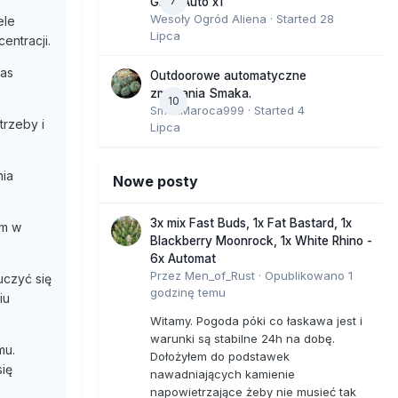
7
GMO Auto x1
Wesoły Ogród Aliena
· Started
28
ele
Lipca
entracji.
nas
Outdoorowe automatyczne
zmagania Smaka.
10
SmakMaroca999
· Started
4
trzeby i
Lipca
nia
Nowe posty
3x mix Fast Buds, 1x Fat Bastard, 1x
zm w
Blackberry Moonrock, 1x White Rhino -
6x Automat
Przez
Men_of_Rust
·
Opublikowano
1
uczyć się
godzinę temu
iu
Witamy. Pogoda póki co łaskawa jest i
warunki są stabilne 24h na dobę.
mu.
Dołożyłem do podstawek
ię
nawadniających kamienie
napowietrzające żeby nie musieć tak