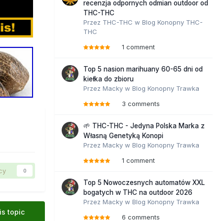
recenzja odpornych odmian outdoor od
THC-THC
Przez
THC-THC
w
Blog Konopny THC-
THC
1 comment
Top 5 nasion marihuany 60-65 dni od
kiełka do zbioru
Przez
Macky
w
Blog Konopny Trawka
3 comments
🌱 THC-THC - Jedyna Polska Marka z
Własną Genetyką Konopi
Przez
Macky
w
Blog Konopny Trawka
1 comment
cy
0
Top 5 Nowoczesnych automatów XXL
bogatych w THC na outdoor 2026
Przez
Macky
w
Blog Konopny Trawka
is topic
6 comments