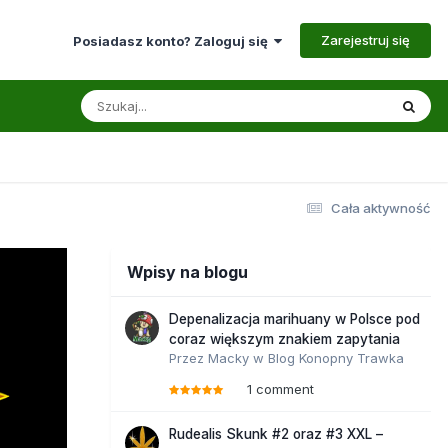
Zarejestruj się
Posiadasz konto? Zaloguj się
Cała aktywność
Wpisy na blogu
Depenalizacja marihuany w Polsce pod
coraz większym znakiem zapytania
Przez
Macky
w
Blog Konopny Trawka
1 comment
Rudealis Skunk #2 oraz #3 XXL –