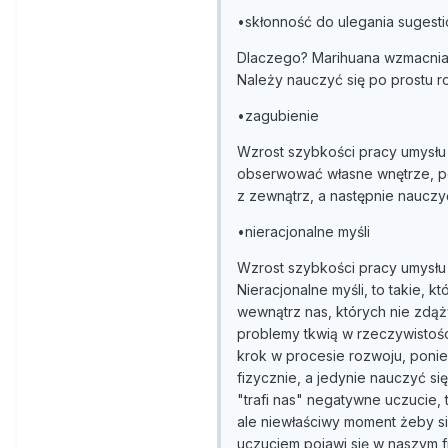
•skłonność do ulegania sugest
Dlaczego? Marihuana wzmacnia e
Należy nauczyć się po prostu r
•zagubienie
Wzrost szybkości pracy umysłu 
obserwować własne wnętrze, po
z zewnątrz, a następnie nauczyć
•nieracjonalne myśli
Wzrost szybkości pracy umysłu 
Nieracjonalne myśli, to takie, 
wewnątrz nas, których nie zdąży
problemy tkwią w rzeczywistośc
krok w procesie rozwoju, poni
fizycznie, a jedynie nauczyć si
"trafi nas" negatywne uczucie,
ale niewłaściwy moment żeby się
uczuciem pojawi się w naszym f