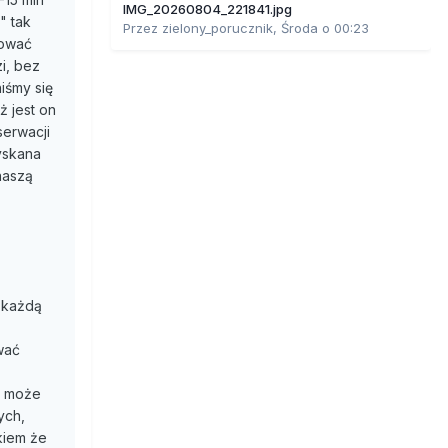
IMG_20260804_221841.jpg
" tak
Przez
zielony_porucznik
,
Środa o 00:23
wować
i, bez
iśmy się
ż jest on
erwacji
yskana
naszą
 każdą
wać
e może
ych,
kiem że