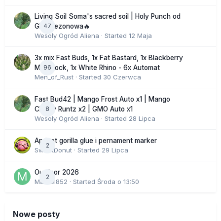
Living Soil Soma's sacred soil | Holy Punch od
47
GHS sezonowa🔥
Wesoły Ogród Aliena
· Started
12 Maja
3x mix Fast Buds, 1x Fat Bastard, 1x Blackberry
96
Moonrock, 1x White Rhino - 6x Automat
Men_of_Rust
· Started
30 Czerwca
Fast Bud42 | Mango Frost Auto x1 | Mango
8
Cherry Runtz x2 | GMO Auto x1
Wesoły Ogród Aliena
· Started
28 Lipca
Apricot gorilla glue i pernament marker
2
SweetDonut
· Started
29 Lipca
Outdoor 2026
2
Marcel852
· Started
Środa o 13:50
Nowe posty