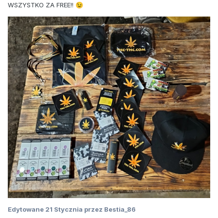
WSZYSTKO ZA FREE!!
😉
Edytowane
21 Stycznia
przez Bestia_86