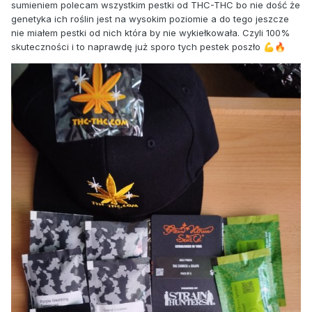
sumieniem polecam wszystkim pestki od THC-THC bo nie dość że
genetyka ich roślin jest na wysokim poziomie a do tego jeszcze
nie miałem pestki od nich która by nie wykiełkowała. Czyli 100%
skuteczności i to naprawdę już sporo tych pestek poszło
💪
🔥