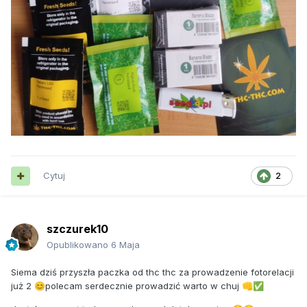
Cytuj
2
szczurek10
Opublikowano
6 Maja
Siema dziś przyszła paczka od thc thc za prowadzenie fotorelacji
już 2
polecam serdecznie prowadzić warto w chuj
😊
👊
✅