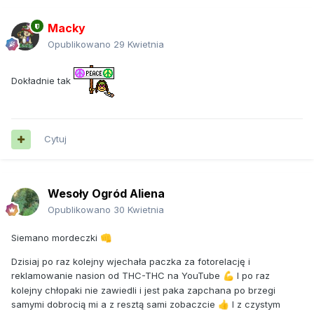
Macky
Opublikowano
29 Kwietnia
Dokładnie tak
Cytuj
Wesoły Ogród Aliena
Opublikowano
30 Kwietnia
Siemano mordeczki
👊
Dzisiaj po raz kolejny wjechała paczka za fotorelację i
reklamowanie nasion od THC-THC na YouTube
I po raz
💪
kolejny chłopaki nie zawiedli i jest paka zapchana po brzegi
samymi dobrocią mi a z resztą sami zobaczcie
I z czystym
👍