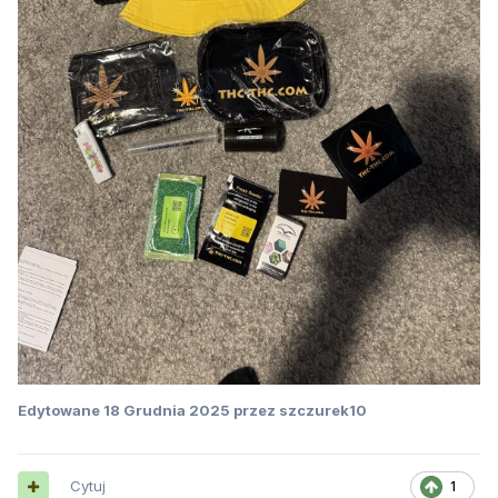
Edytowane
18 Grudnia 2025
przez szczurek10
Cytuj
1