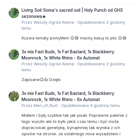
Living Soil Soma's sacred soil | Holy Punch od GHS
sezonowa🔥
Przez
Wesoły Ogród Aliena
·
Opublikowano
2 godziny
temu
Kuzwa tematy pomyliłem 😉😅 macky kasuj to plis 😉😅
3x mix Fast Buds, 1x Fat Bastard, 1x Blackberry
Moonrock, 1x White Rhino - 6x Automat
Przez
Wesoły Ogród Aliena
·
Opublikowano
2 godziny
temu
Zapisane😉👍 Dzięki
3x mix Fast Buds, 1x Fat Bastard, 1x Blackberry
Moonrock, 1x White Rhino - 6x Automat
Przez
Men_of_Rust
·
Opublikowano
4 godziny temu
Miałem i były szybkie tak jak pisali. Poprawne palenie z
tego wyszło ale to było jakiś czas temu i być może
dopracowali genetykę, bynajmniej tak wynika z ich
opisów na stronie. Ja ostatniego mixa wysadzilem i