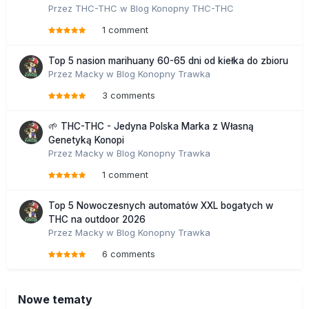
Przez
THC-THC
w
Blog Konopny THC-THC
1 comment
Top 5 nasion marihuany 60-65 dni od kiełka do zbioru
Przez
Macky
w
Blog Konopny Trawka
3 comments
🌱 THC-THC - Jedyna Polska Marka z Własną
Genetyką Konopi
Przez
Macky
w
Blog Konopny Trawka
1 comment
Top 5 Nowoczesnych automatów XXL bogatych w
THC na outdoor 2026
Przez
Macky
w
Blog Konopny Trawka
6 comments
Nowe tematy