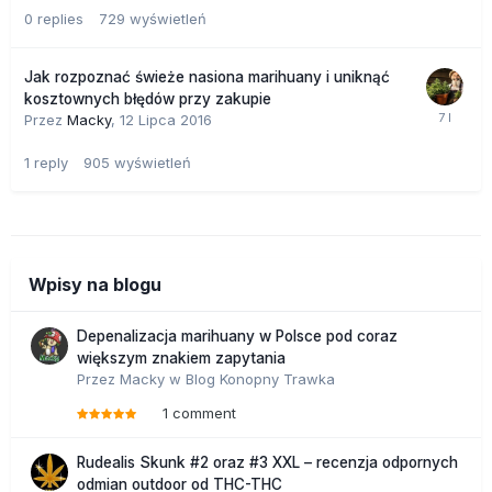
0
replies
729
wyświetleń
Jak rozpoznać świeże nasiona marihuany i uniknąć
kosztownych błędów przy zakupie
Przez
Macky
,
12 Lipca 2016
1
reply
905
wyświetleń
Wpisy na blogu
Depenalizacja marihuany w Polsce pod coraz
większym znakiem zapytania
Przez
Macky
w
Blog Konopny Trawka
1 comment
Rudealis Skunk #2 oraz #3 XXL – recenzja odpornych
odmian outdoor od THC-THC