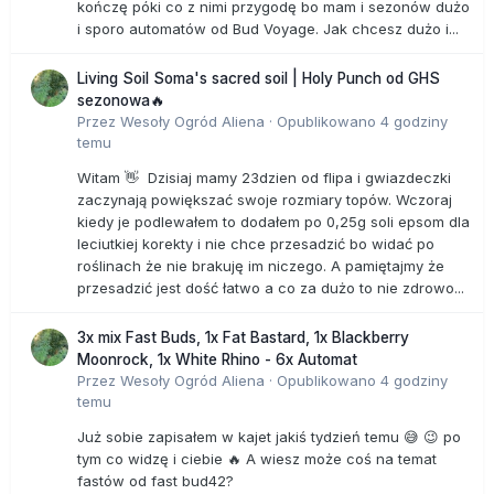
kończę póki co z nimi przygodę bo mam i sezonów dużo
i sporo automatów od Bud Voyage. Jak chcesz dużo i...
Living Soil Soma's sacred soil | Holy Punch od GHS
sezonowa🔥
Przez
Wesoły Ogród Aliena
·
Opublikowano
4 godziny
temu
Witam 👋 Dzisiaj mamy 23dzien od flipa i gwiazdeczki
zaczynają powiększać swoje rozmiary topów. Wczoraj
kiedy je podlewałem to dodałem po 0,25g soli epsom dla
leciutkiej korekty i nie chce przesadzić bo widać po
roślinach że nie brakuję im niczego. A pamiętajmy że
przesadzić jest dość łatwo a co za dużo to nie zdrowo...
3x mix Fast Buds, 1x Fat Bastard, 1x Blackberry
Moonrock, 1x White Rhino - 6x Automat
Przez
Wesoły Ogród Aliena
·
Opublikowano
4 godziny
temu
Już sobie zapisałem w kajet jakiś tydzień temu 😅 😉 po
tym co widzę i ciebie 🔥 A wiesz może coś na temat
fastów od fast bud42?