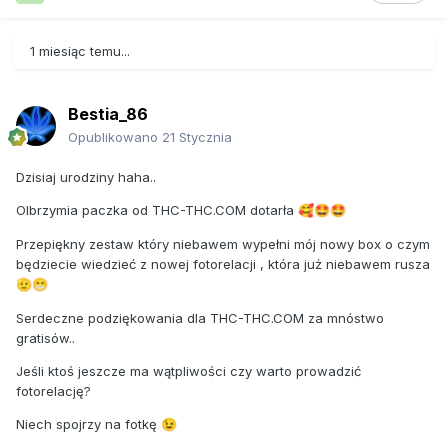
1 miesiąc temu...
Bestia_86
Opublikowano
21 Stycznia
Dzisiaj urodziny haha..
Olbrzymia paczka od THC-THC.COM dotarła
🥰
🤩
🤩
Przepiękny zestaw który niebawem wypełni mój nowy box o czym
będziecie wiedzieć z nowej fotorelacji , która już niebawem rusza
🫡
😁
Serdeczne podziękowania dla THC-THC.COM za mnóstwo
gratisów..
Jeśli ktoś jeszcze ma wątpliwości czy warto prowadzić
fotorelację?
Niech spojrzy na fotkę
😉