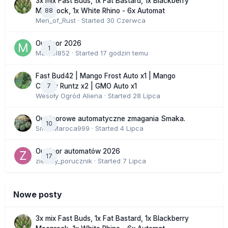
3x mix Fast Buds, 1x Fat Bastard, 1x Blackberry
88
Moonrock, 1x White Rhino - 6x Automat
Men_of_Rust
· Started
30 Czerwca
Outdoor 2026
1
Marcel852
· Started
17 godzin temu
Fast Bud42 | Mango Frost Auto x1 | Mango
7
Cherry Runtz x2 | GMO Auto x1
Wesoły Ogród Aliena
· Started
28 Lipca
Outdoorowe automatyczne zmagania Smaka.
10
SmakMaroca999
· Started
4 Lipca
Outdoor automatów 2026
17
zielony_porucznik
· Started
7 Lipca
Nowe posty
3x mix Fast Buds, 1x Fat Bastard, 1x Blackberry