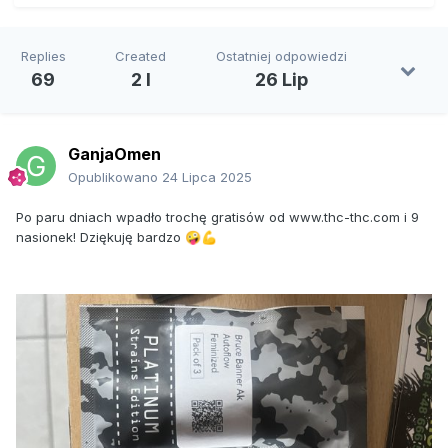
Replies
Created
Ostatniej odpowiedzi
69
2 l
26 Lip
GanjaOmen
Opublikowano
24 Lipca 2025
Po paru dniach wpadło trochę gratisów od www.thc-thc.com i 9
nasionek! Dziękuję bardzo
🤪
💪