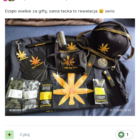
Dzięki wielkie za gifty, sama tacka to rewelacja
serio
😄
Cytuj
1