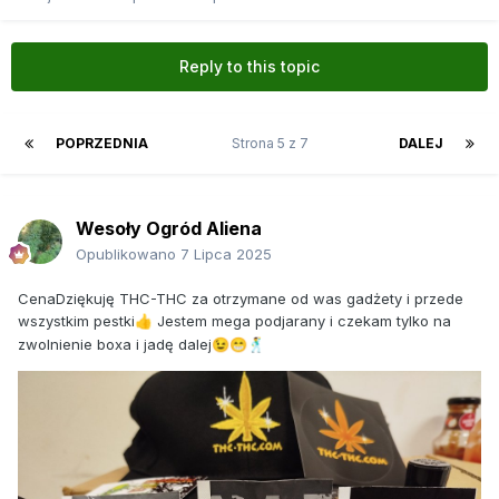
Reply to this topic
POPRZEDNIA
Strona 5 z 7
DALEJ
Wesoły Ogród Aliena
Opublikowano
7 Lipca 2025
CenaDziękuję THC-THC za otrzymane od was gadżety i przede
wszystkim pestki
Jestem mega podjarany i czekam tylko na
👍
zwolnienie boxa i jadę dalej
😉
😁
🕺