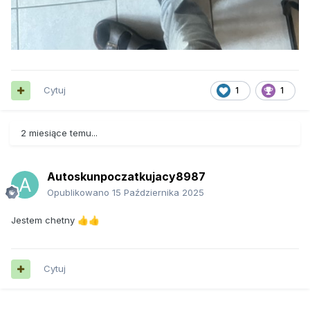
Cytuj
1
1
2 miesiące temu...
Autoskunpoczatkujacy8987
Opublikowano
15 Października 2025
Jestem chetny
👍
👍
Cytuj