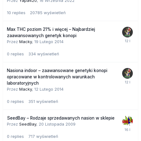
Przez
Yapa420
,
16 Września 2022
10
replies
20785
wyświetleń
Max THC poziom 21% i więcej – Najbardziej
zaawansowanych genetyk konopi
Przez
Macky
,
19 Lutego 2014
0
replies
334
wyświetleń
Nasiona indoor – zaawansowane genetyki konopi
opracowane w kontrolowanych warunkach
laboratoryjnych
Przez
Macky
,
12 Lutego 2014
0
replies
351
wyświetleń
SeedBay – Rodzaje sprzedawanych nasion w sklepie
Przez
SeedBay
,
20 Listopada 2009
0
replies
717
wyświetleń