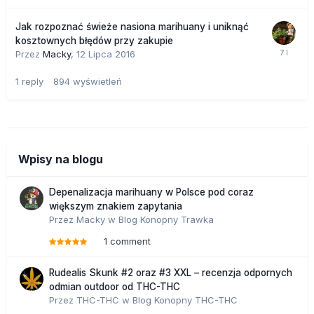
Jak rozpoznać świeże nasiona marihuany i uniknąć
kosztownych błędów przy zakupie
Przez
Macky
,
12 Lipca 2016
1
reply
894
wyświetleń
Wpisy na blogu
Depenalizacja marihuany w Polsce pod coraz
większym znakiem zapytania
Przez
Macky
w
Blog Konopny Trawka
1 comment
Rudealis Skunk #2 oraz #3 XXL – recenzja odpornych
odmian outdoor od THC-THC
Przez
THC-THC
w
Blog Konopny THC-THC