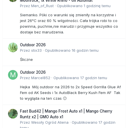
Moonrock, 1x White Rhino - 6x Automat
Przez
Men_of_Rust
·
Opublikowano
1 godzinę temu
Siemanko. Póki co warunki się zmieniły na korzystne i
jest 26°C oraz 60 % wilgotności. Cała trójka robi to co
powinna, puchnie,nie marudzi i przyjmuje wszystko co
dostaje bez marudzenia.
Outdoor 2026
Przez
stix33
·
Opublikowano
16 godzin temu
Śliczne
Outdoor 2026
Przez
Marcel852
·
Opublikowano
17 godzin temu
Hejka Mój outdoor na 2026 to 2x Speed Gorrilla Glue Af
Fem od AK Seeds i 1x AutoBlack Berry Kush Fem AF Tak
to wygląda na ten czas 🙂
Fast Bud42 | Mango Frost Auto x1 | Mango Cherry
Runtz x2 | GMO Auto x1
Przez
Wesoły Ogród Aliena
·
Opublikowano
17 godzin
temu