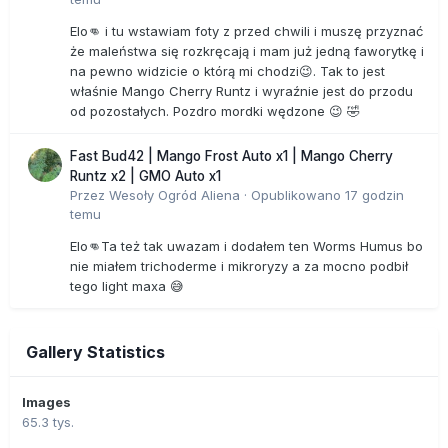
Elo👊 i tu wstawiam foty z przed chwili i muszę przyznać
że maleństwa się rozkręcają i mam już jedną faworytkę i
na pewno widzicie o którą mi chodzi😉. Tak to jest
właśnie Mango Cherry Runtz i wyraźnie jest do przodu
od pozostałych. Pozdro mordki wędzone 😉 🤣
Fast Bud42 | Mango Frost Auto x1 | Mango Cherry
Runtz x2 | GMO Auto x1
Przez
Wesoły Ogród Aliena
·
Opublikowano
17 godzin
temu
Elo👊Ta też tak uwazam i dodałem ten Worms Humus bo
nie miałem trichoderme i mikroryzy a za mocno podbił
tego light maxa 😅
Gallery Statistics
Images
65.3 tys.