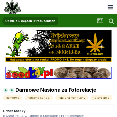
Opinie o Sklepach i Producentach
Darmowe Nasiona za Fotorelacje
darmowe
nasiona konopi
nasiona marihuany
fotorelacje
Przez
Macky
8 Maja 2024
w
Opinie o Sklepach i Producentach