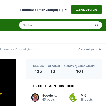
Zarejestruj się
Posiadasz konto? Zaloguj się
mnesia x Critical (Auto)
Cała aktywność
Replies
Created
Ostatniej odpowiedzi
125
10 l
10 l
TOP POSTERS IN THIS TOPIC
Scooby-Doo
Miś
45 posts
18 posts