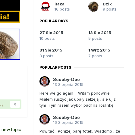
itaka
Dzik
16 posts
9 posts
POPULAR DAYS
27 Sie 2015
13 Sie 2015
10 posts
9 posts
31 Sie 2015
1 Wrz 2015
8 posts
7 posts
POPULAR POSTS
Scooby-Doo
13 Sierpnia 2015
Here we go again Witam ponownie.
Miałem ruszyć jak upały zelżeją , ale uj z
cy
0
tym Tym razem wybór padł na roślinkę...
Scooby-Doo
16 Sierpnia 2015
t new topic
Powitać Poniżej parę fotek. Wiadomo , że