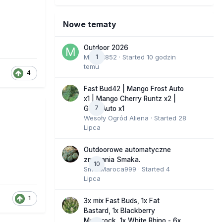
Nowe tematy
Outdoor 2026
Marcel852
1
· Started
10 godzin
temu
4
Fast Bud42 | Mango Frost Auto
x1 | Mango Cherry Runtz x2 |
7
GMO Auto x1
Wesoły Ogród Aliena
· Started
28
Lipca
Outdoorowe automatyczne
zmagania Smaka.
10
SmakMaroca999
· Started
4
Lipca
1
3x mix Fast Buds, 1x Fat
Bastard, 1x Blackberry
Moonrock, 1x White Rhino - 6x