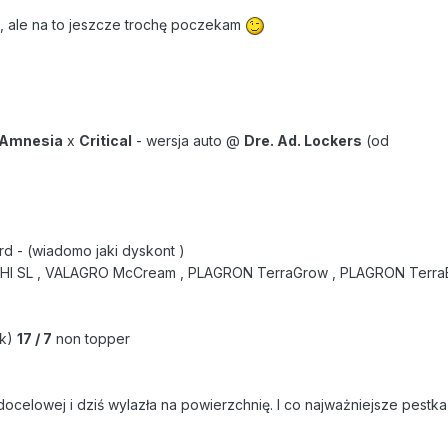
 , ale na to jeszcze trochę poczekam
Amnesia
x
Critical
- wersja auto @
Dre. Ad. Lockers
(od
rd - (wiadomo jaki dyskont )
SAHI SL , VALAGRO McCream , PLAGRON TerraGrow , PLAGRON Terra
0k)
17 / 7
non topper
ocelowej i dziś wylazła na powierzchnię. I co najważniejsze pestka