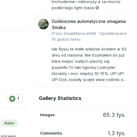
trichoderme i mikroryzy a za mocno
podbił tego light maxa 😅
Outdoorowe automatyczne zmagania
Smaka.
Przez
SmakMaroca999
·
Opublikowano
10 godzin temu
tak Rysiu te małe właśnie ściołem w 63
dniu od nasiona. Nie trzymałem bo już
kilka miejsc małych plechy się
pojawiło.To taki typowy Lowryder
liściasty i moc między 10-15%. UP! UP!
UP! Dziś zostały ścięte dwie roślinki o...
Gallery Statistics
1
65.3 tys.
Images
Autor
1.3 tys.
Comments
y sprawa