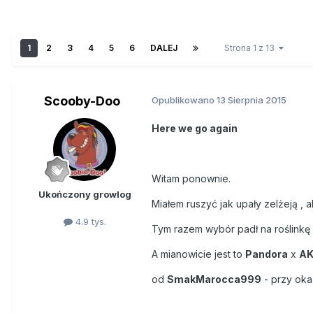
1
2
3
4
5
6
DALEJ
Strona 1 z 13
Scooby-Doo
Opublikowano
13 Sierpnia 2015
Here we go again
Witam ponownie.
Ukończony growlog
Miałem ruszyć jak upały zelżeją , a
4.9 tys.
Tym razem wybór padł na roślinkę 
A mianowicie jest to
Pandora
x
AK
od
SmakMarocca999
- przy okaz