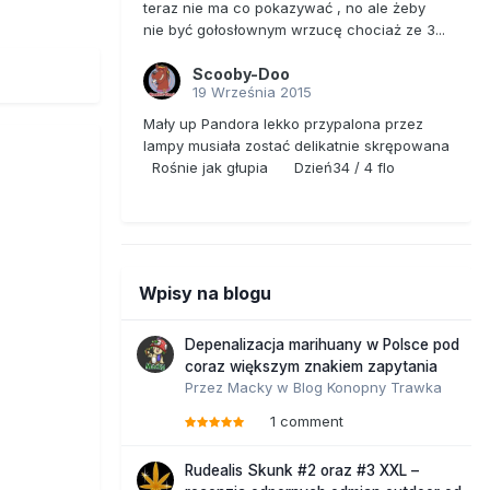
teraz nie ma co pokazywać , no ale żeby
nie być gołosłownym wrzucę chociaż ze 3...
Scooby-Doo
19 Września 2015
Mały up Pandora lekko przypalona przez
lampy musiała zostać delikatnie skrępowana
Rośnie jak głupia Dzień34 / 4 flo
Wpisy na blogu
Depenalizacja marihuany w Polsce pod
coraz większym znakiem zapytania
Przez
Macky
w
Blog Konopny Trawka
1 comment
Rudealis Skunk #2 oraz #3 XXL –