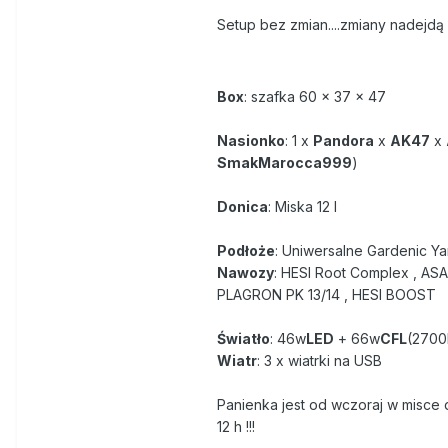
Setup bez zmian....zmiany nadejdą
Box
: szafka 60 x 37 x 47
Nasionko
: 1 x
Pandora
x
AK47
x
SmakMarocca999
)
Donica
: Miska 12 l
Podłoże
: Uniwersalne Gardenic Ya
Nawozy
: HESI Root Complex , A
PLAGRON PK 13/14 , HESI BOOST
Światło
: 46w
LED
+ 66w
CFL
(270
Wiatr
: 3 x wiatrki na USB
Panienka jest od wczoraj w misce d
12 h !!!