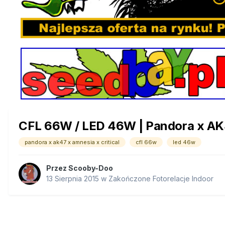
CFL 66W / LED 46W | Pandora x AK47
pandora x ak47 x amnesia x critical
cfl 66w
led 46w
Przez
Scooby-Doo
13 Sierpnia 2015
w
Zakończone Fotorelacje Indoor