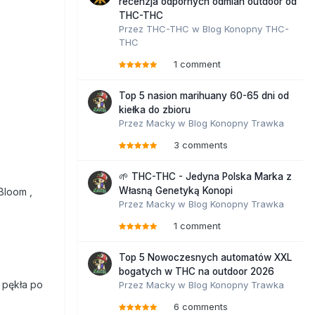
recenzja odpornych odmian outdoor od
THC-THC
Przez
THC-THC
w
Blog Konopny THC-
THC
1 comment
Top 5 nasion marihuany 60-65 dni od
kiełka do zbioru
Przez
Macky
w
Blog Konopny Trawka
3 comments
🌱 THC-THC - Jedyna Polska Marka z
Własną Genetyką Konopi
Bloom ,
Przez
Macky
w
Blog Konopny Trawka
1 comment
Top 5 Nowoczesnych automatów XXL
bogatych w THC na outdoor 2026
 pękła po
Przez
Macky
w
Blog Konopny Trawka
6 comments