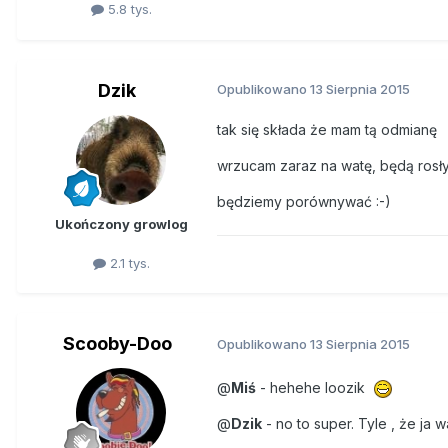
5.8 tys.
Dzik
Opublikowano
13 Sierpnia 2015
tak się składa że mam tą odmianę
wrzucam zaraz na watę, będą rosł
będziemy porównywać :-)
Ukończony growlog
2.1 tys.
Scooby-Doo
Opublikowano
13 Sierpnia 2015
@
Miś
- hehehe loozik
@
Dzik
- no to super. Tyle , że ja