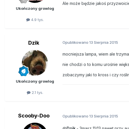
Ale może będzie jakoś przyzwoic
Ukończony growlog
4.9 tys.
Dzik
Opublikowano
13 Sierpnia 2015
mocniejsza lampa, wiem ale trzymam
nie chodzi o to komu urośnie więks
zobaczymy jaki to kross i czy roś
Ukończony growlog
2.1 tys.
Scooby-Doo
Opublikowano
13 Sierpnia 2015
@
Dzik
- 3masz 11/13 nawet przy a