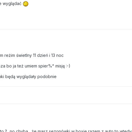
ie wyglądać
 reżim świetlny 11 dzień i 13 noc
za bo ja też umiem spier%^ misję :-)
linki będą wyglądały podobnie
uto ?...no chyba , że masz sezonówki w boxie razem z auto to wted