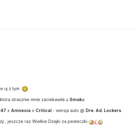
le uj z tym
która strasznie mnie zaciekawiła u
Smak
a.
47
x
Amnesia
x
Critical
- wersja auto @
Dre. Ad. Lockers
ji , jeszcze raz Wielkie Dzięki za pesteczki