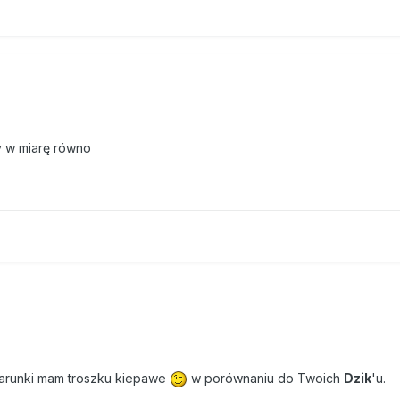
y w miarę równo
 warunki mam troszku kiepawe
w porównaniu do Twoich
Dzik
'u.