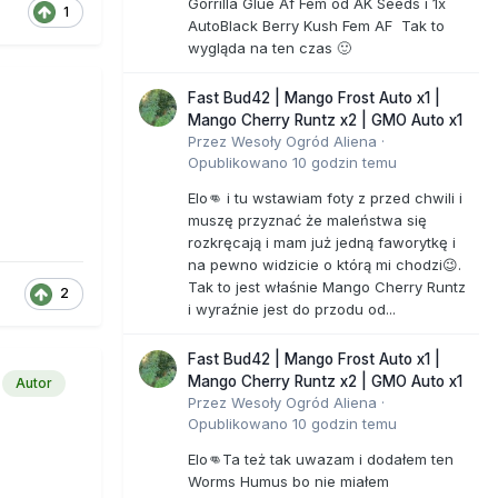
Gorrilla Glue Af Fem od AK Seeds i 1x
1
AutoBlack Berry Kush Fem AF Tak to
wygląda na ten czas 🙂
Fast Bud42 | Mango Frost Auto x1 |
Mango Cherry Runtz x2 | GMO Auto x1
Przez
Wesoły Ogród Aliena
·
Opublikowano
10 godzin temu
Elo👊 i tu wstawiam foty z przed chwili i
muszę przyznać że maleństwa się
rozkręcają i mam już jedną faworytkę i
na pewno widzicie o którą mi chodzi😉.
Tak to jest właśnie Mango Cherry Runtz
2
i wyraźnie jest do przodu od...
Fast Bud42 | Mango Frost Auto x1 |
Mango Cherry Runtz x2 | GMO Auto x1
Autor
Przez
Wesoły Ogród Aliena
·
Opublikowano
10 godzin temu
Elo👊Ta też tak uwazam i dodałem ten
Worms Humus bo nie miałem