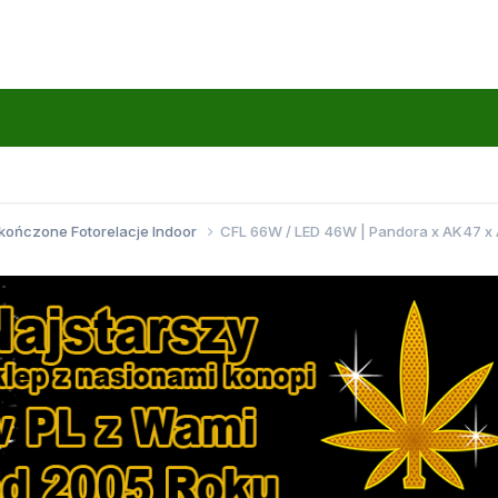
kończone Fotorelacje Indoor
CFL 66W / LED 46W | Pandora x AK47 x A