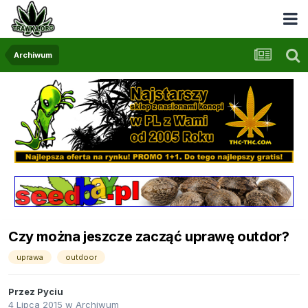
Archiwum
Czy można jeszcze zacząć uprawę outdor?
uprawa
outdoor
Przez
Pyciu
4 Lipca 2015
w
Archiwum