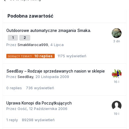
Podobna zawartość
Outdoorowe automatyczne zmagania Smaka.
1
2
Przez
SmakMaroca999
,
4 Lipca
1175
wyświetleń
10
replies
SeedBay – Rodzaje sprzedawanych nasion w sklepie
Przez
SeedBay
,
20 Listopada 2009
0
replies
736
wyświetleń
Uprawa Konopi dla Początkujących
Przez Gość,
12 Października 2006
1
reply
89298
wyświetleń