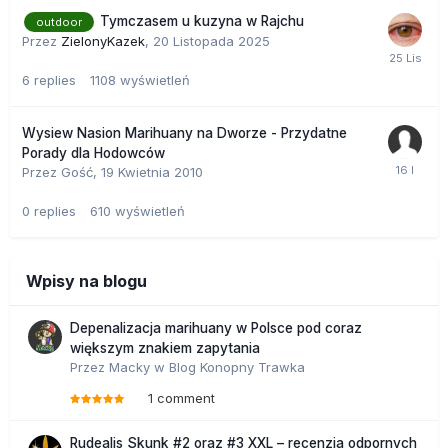
Tymczasem u kuzyna w Rajchu
outdoor
Przez
ZielonyKazek
,
20 Listopada 2025
6
replies
1108
wyświetleń
Wysiew Nasion Marihuany na Dworze - Przydatne
Porady dla Hodowców
Przez Gość,
19 Kwietnia 2010
0
replies
610
wyświetleń
Wpisy na blogu
Depenalizacja marihuany w Polsce pod coraz
większym znakiem zapytania
Przez
Macky
w
Blog Konopny Trawka
1 comment
Rudealis Skunk #2 oraz #3 XXL – recenzja odpornych