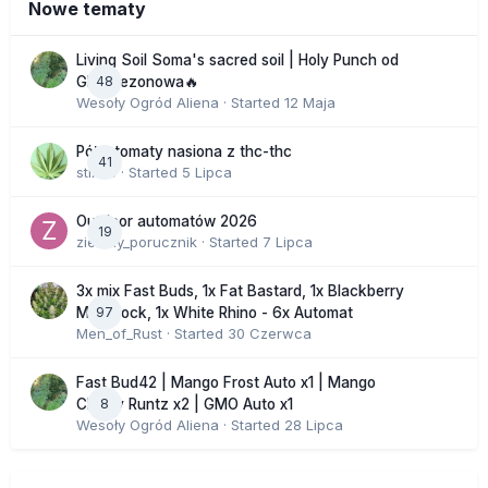
Nowe tematy
Living Soil Soma's sacred soil | Holy Punch od
48
GHS sezonowa🔥
Wesoły Ogród Aliena
· Started
12 Maja
Półautomaty nasiona z thc-thc
41
stix33
· Started
5 Lipca
Outdoor automatów 2026
19
zielony_porucznik
· Started
7 Lipca
3x mix Fast Buds, 1x Fat Bastard, 1x Blackberry
97
Moonrock, 1x White Rhino - 6x Automat
Men_of_Rust
· Started
30 Czerwca
Fast Bud42 | Mango Frost Auto x1 | Mango
8
Cherry Runtz x2 | GMO Auto x1
Wesoły Ogród Aliena
· Started
28 Lipca