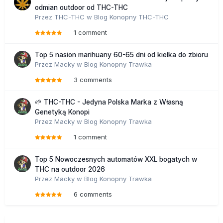
odmian outdoor od THC-THC
Przez
THC-THC
w
Blog Konopny THC-THC
1 comment
Top 5 nasion marihuany 60-65 dni od kiełka do zbioru
Przez
Macky
w
Blog Konopny Trawka
3 comments
🌱 THC-THC - Jedyna Polska Marka z Własną
Genetyką Konopi
Przez
Macky
w
Blog Konopny Trawka
1 comment
Top 5 Nowoczesnych automatów XXL bogatych w
THC na outdoor 2026
Przez
Macky
w
Blog Konopny Trawka
6 comments