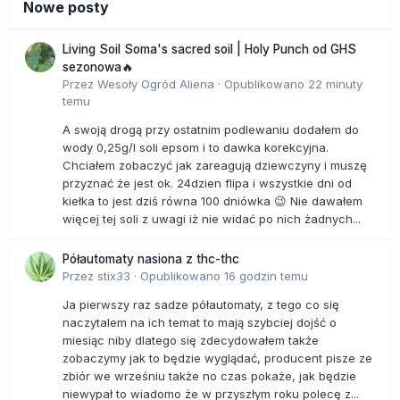
Nowe posty
Living Soil Soma's sacred soil | Holy Punch od GHS
sezonowa🔥
Przez
Wesoły Ogród Aliena
·
Opublikowano
22 minuty
temu
A swoją drogą przy ostatnim podlewaniu dodałem do
wody 0,25g/l soli epsom i to dawka korekcyjna.
Chciałem zobaczyć jak zareagują dziewczyny i muszę
przyznać że jest ok. 24dzien flipa i wszystkie dni od
kiełka to jest dziś równa 100 dniówka 😉 Nie dawałem
więcej tej soli z uwagi iż nie widać po nich żadnych...
Półautomaty nasiona z thc-thc
Przez
stix33
·
Opublikowano
16 godzin temu
Ja pierwszy raz sadze półautomaty, z tego co się
naczytalem na ich temat to mają szybciej dojść o
miesiąc niby dlatego się zdecydowałem także
zobaczymy jak to będzie wyglądać, producent pisze ze
zbiór we wrześniu także no czas pokaże, jak będzie
niewypał to wiadomo że w przyszłym roku polecę z...