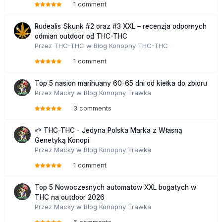
1 comment
Rudealis Skunk #2 oraz #3 XXL – recenzja odpornych
odmian outdoor od THC-THC
Przez
THC-THC
w
Blog Konopny THC-THC
1 comment
Top 5 nasion marihuany 60-65 dni od kiełka do zbioru
Przez
Macky
w
Blog Konopny Trawka
3 comments
🌱 THC-THC - Jedyna Polska Marka z Własną
Genetyką Konopi
Przez
Macky
w
Blog Konopny Trawka
1 comment
Top 5 Nowoczesnych automatów XXL bogatych w
THC na outdoor 2026
Przez
Macky
w
Blog Konopny Trawka
6 comments