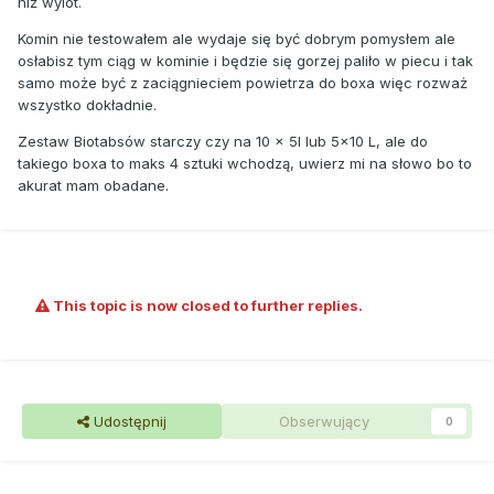
niż wylot.
Komin nie testowałem ale wydaje się być dobrym pomysłem ale
osłabisz tym ciąg w kominie i będzie się gorzej paliło w piecu i tak
samo może być z zaciągnieciem powietrza do boxa więc rozważ
wszystko dokładnie.
Zestaw Biotabsów starczy czy na 10 x 5l lub 5x10 L, ale do
takiego boxa to maks 4 sztuki wchodzą, uwierz mi na słowo bo to
akurat mam obadane.
This topic is now closed to further replies.
Udostępnij
Obserwujący
0