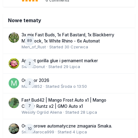
Nowe tematy
3x mix Fast Buds, 1x Fat Bastard, 1x Blackberry
89
Moonrock, 1x White Rhino - 6x Automat
Men_of_Rust
· Started
30 Czerwca
Apricot gorilla glue i pernament marker
2
SweetDonut
· Started
29 Lipca
Outdoor 2026
2
Marcel852
· Started
Środa o 13:50
Fast Bud42 | Mango Frost Auto x1 | Mango
7
Cherry Runtz x2 | GMO Auto x1
Wesoły Ogród Aliena
· Started
28 Lipca
Outdoorowe automatyczne zmagania Smaka.
10
SmakMaroca999
· Started
4 Lipca