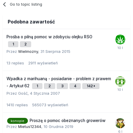
Go to topic listing
Podobna zawartość
Prośba o pilną pomoc w zdobyciu olejku RSO
1
2
Przez
Wielmozny
,
31 Sierpnia 2015
13
replies
2911
wyświetleń
Wpadka z marihuaną - posiadanie - problem z prawem
- Artykuł 62
1
2
3
4
142
Przez Gość,
4 Stycznia 2007
1410
replies
565073
wyświetleń
Proszę o pomoc obeznanych growerów
konopie
Przez
Mietus12344
,
10 Grudnia 2019