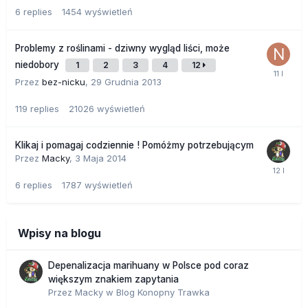
6
replies
1454
wyświetleń
Problemy z roślinami - dziwny wygląd liści, może
niedobory
1
2
3
4
12
Przez
bez-nicku
,
29 Grudnia 2013
119
replies
21026
wyświetleń
Klikaj i pomagaj codziennie ! Pomóżmy potrzebującym
Przez
Macky
,
3 Maja 2014
6
replies
1787
wyświetleń
Wpisy na blogu
Depenalizacja marihuany w Polsce pod coraz
większym znakiem zapytania
Przez
Macky
w
Blog Konopny Trawka