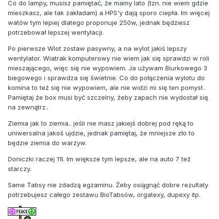
Co do lampy, musisz pamiętać, że mamy lato (tzn. nie wiem gdzie
mieszkasz, ale tak zakładam) a HPS'y dają sporo ciepła. Im więcej
watów tym lepiej dlatego proponuje 250w, jednak będziesz
potrzebował lepszej wentylacji.
Po pierwsze Wlot zostaw pasywny, a na wylot jakiś lepszy
wentylator. Wiatrak komputerowy nie wiem jak się sprawdzi w roli
mieszającego, więc się nie wypowiem. Ja używam Biurkowego 3
biegowego i sprawdza się świetnie. Co do połączenia wylotu do
komina to też się nie wypowiem, ale nie widzi mi się ten pomysł..
Pamiętaj że box musi być szczelny, żeby zapach nie wydostał się
na zewnątrz..
Ziemia jak to ziemia.. jeśli nie masz jakiejś dobrej pod ręką to
uniwersalna jakoś ujdzie, jednak pamiętaj, że mniejsze zło to
będzie ziemia do warzyw.
Doniczki raczej 11l. Im większe tym lepsze, ale na auto 7 też
starczy.
Same Tabsy nie zdadzą egzaminu. Żeby osiągnąć dobre rezultaty
potrzebujesz całego zestawu BioTabsów, orgatexy, dupexy itp.