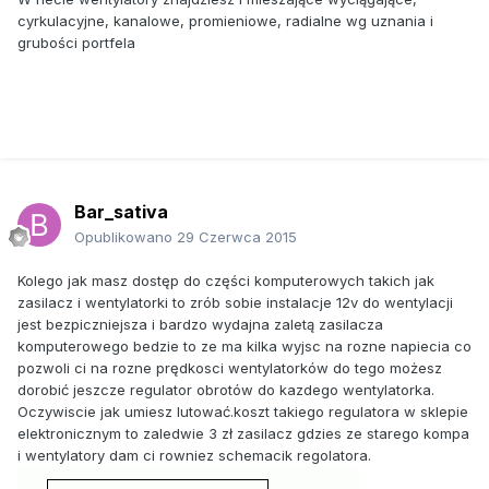
cyrkulacyjne,
kanalowe,
promieniowe,
radialne
wg uznania i
grubości portfela
Bar_sativa
Opublikowano
29 Czerwca 2015
Kolego jak masz dostęp do części komputerowych takich jak
zasilacz i wentylatorki to zrób sobie instalacje 12v do wentylacji
jest bezpiczniejsza i bardzo wydajna zaletą zasilacza
komputerowego bedzie to ze ma kilka wyjsc na rozne napiecia co
pozwoli ci na rozne prędkosci wentylatorków do tego możesz
dorobić jeszcze regulator obrotów do kazdego wentylatorka.
Oczywiscie jak umiesz lutować.koszt takiego regulatora w sklepie
elektronicznym to zaledwie 3 zł zasilacz gdzies ze starego kompa
i wentylatory dam ci rowniez schemacik regolatora.