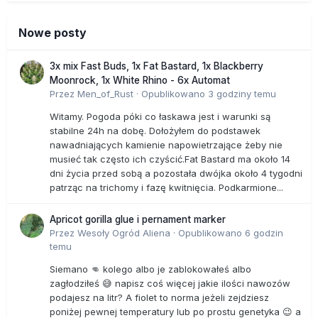
Nowe posty
3x mix Fast Buds, 1x Fat Bastard, 1x Blackberry
Moonrock, 1x White Rhino - 6x Automat
Przez
Men_of_Rust
·
Opublikowano
3 godziny temu
Witamy. Pogoda póki co łaskawa jest i warunki są
stabilne 24h na dobę. Dołożyłem do podstawek
nawadniających kamienie napowietrzające żeby nie
musieć tak często ich czyścić.Fat Bastard ma około 14
dni życia przed sobą a pozostała dwójka około 4 tygodni
patrząc na trichomy i fazę kwitnięcia. Podkarmione...
Apricot gorilla glue i pernament marker
Przez
Wesoły Ogród Aliena
·
Opublikowano
6 godzin
temu
Siemano 👊 kolego albo je zablokowałeś albo
zagłodziłeś 😅 napisz coś więcej jakie ilości nawozów
podajesz na litr? A fiolet to norma jeżeli zejdziesz
poniżej pewnej temperatury lub po prostu genetyka 😉 a