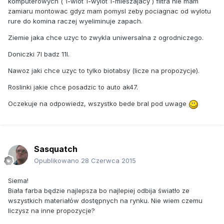
komputerowych ( 1-wlot 1-wylot 1-mieszajacy ) filtra nie mam
zamiaru montowac gdyz mam pomysl zeby pociagnac od wylotu
rure do komina raczej wyeliminuje zapach.
Ziemie jaka chce uzyc to zwykla uniwersalna z ogrodniczego.
Doniczki 7l badz 11l.
Nawoz jaki chce uzyc to tylko biotabsy (licze na propozycje).
Roslinki jakie chce posadzic to auto ak47.
Oczekuje na odpowiedz, wszystko bede bral pod uwage
Sasquatch
Opublikowano
28 Czerwca 2015
Siema!
Biała farba będzie najlepsza bo najlepiej odbija światło ze
wszystkich materiałów dostępnych na rynku. Nie wiem czemu
liczysz na inne propozycje?