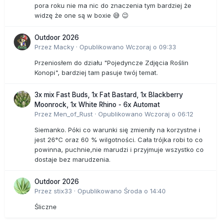
pora roku nie ma nic do znaczenia tym bardziej że
widzę że one są w boxie 😅 😉
Outdoor 2026
Przez
Macky
·
Opublikowano
Wczoraj o 09:33
Przeniosłem do działu "Pojedyncze Zdjęcia Roślin
Konopi", bardziej tam pasuje twój temat.
3x mix Fast Buds, 1x Fat Bastard, 1x Blackberry
Moonrock, 1x White Rhino - 6x Automat
Przez
Men_of_Rust
·
Opublikowano
Wczoraj o 06:12
Siemanko. Póki co warunki się zmieniły na korzystne i
jest 26°C oraz 60 % wilgotności. Cała trójka robi to co
powinna, puchnie,nie marudzi i przyjmuje wszystko co
dostaje bez marudzenia.
Outdoor 2026
Przez
stix33
·
Opublikowano
Środa o 14:40
Śliczne