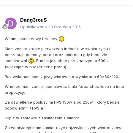
Dang3rouS
Opublikowano
28 Czerwca 2015
Witam jestem nowy i zielony
Mam zamiar zrobic pierwszego indoor'a w swoim zyciu i
potrzebuje pomocy, porad oraz opierdolu gdy bede zle
kombinowal
. Budzet jaki chce przeznaczyc to 600 zl
(wliczajac w budzet cene pradu)
Box wykonam sam z plyty wiorowej o wymiarach 60x60x120.
Wnetrze mam zamiar pomalowac biala farba choc licze na inne
propozycje.
Za oswietlenie posluzy mi HPS 150w albo 250w ( ktory bedzie
odpowiedni? ) HPS'a
kupie w zestawie z zasilaczem z allegro.
Za wentylacja mam zamiar uzyc najzwyklejszych wiatraczkow