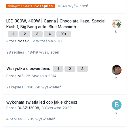
6346
wyświetleń
62
replies
LED 300W, 400W | Canna | Chocolate Haze, Special
Kush 1, Big Bang auto, Blue Mammoth
1
2
3
4
10
Przez
Nosek
,
12 Września 2017
98
replies
18419
wyświetleń
Wszystko o oświetleniu
1
2
3
Przez
Miś
,
25 Stycznia 2014
21
replies
160550
wyświetleń
wykonam swiatla led cob jakie chcesz
Przez
BUSZU2008
,
3 Czerwca 2020
4
replies
1785
wyświetleń