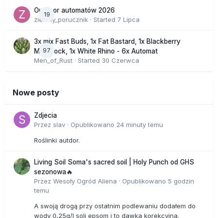
Outdoor automatów 2026
19
zielony_porucznik
· Started
7 Lipca
3x mix Fast Buds, 1x Fat Bastard, 1x Blackberry
97
Moonrock, 1x White Rhino - 6x Automat
Men_of_Rust
· Started
30 Czerwca
Nowe posty
Zdjecia
Przez
slav
·
Opublikowano
24 minuty temu
Roślinki autdor.
Living Soil Soma's sacred soil | Holy Punch od GHS
sezonowa🔥
Przez
Wesoły Ogród Aliena
·
Opublikowano
5 godzin
temu
A swoją drogą przy ostatnim podlewaniu dodałem do
wody 0,25g/l soli epsom i to dawka korekcyjna.