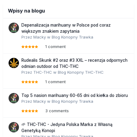
Wpisy na blogu
Depenalizacja marihuany w Polsce pod coraz
większym znakiem zapytania
Przez
Macky
w
Blog Konopny Trawka
1 comment
Rudealis Skunk #2 oraz #3 XXL – recenzja odpornych
odmian outdoor od THC-THC
Przez
THC-THC
w
Blog Konopny THC-THC
1 comment
Top 5 nasion marihuany 60-65 dni od kiełka do zbioru
Przez
Macky
w
Blog Konopny Trawka
3 comments
🌱 THC-THC - Jedyna Polska Marka z Własną
Genetyką Konopi
Przez
Macky
w
Blog Konopny Trawka