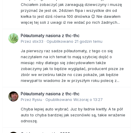
Chciałem zobaczyć jak zareagują dziewczyny i muszę
przyznać że jest ok. 24dzien flipa i wszystkie dni od
kiełka to jest dziś równa 100 dniówka 😉 Nie dawałem
więcej tej soli z uwagi iż nie widać po nich żadnych...
Półautomaty nasiona z thc-thc
Przez
stix33
·
Opublikowano
21 godzin temu
Ja pierwszy raz sadze półautomaty, z tego co się
naczytalem na ich temat to mają szybciej dojść o
miesiąc niby dlatego się zdecydowałem także
zobaczymy jak to będzie wyglądać, producent pisze ze
zbiór we wrześniu także no czas pokaże, jak będzie
niewypał to wiadomo że w przyszłym roku polecę z...
Półautomaty nasiona z thc-thc
Przez
Rysiu
·
Opublikowano
Wczoraj o 13:27
Chyba lepiej auto wybrać. Juz by ładnie kwitły. A te pół
auto to chyba bardziej jak sezonówki są, takie wrażenie
odnoszę.