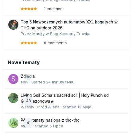
1 comment
Top 5 Nowoczesnych automatów XXL bogatych w
THC na outdoor 2026
Przez
Macky
w
Blog Konopny Trawka
6 comments
Nowe tematy
Zdjecia
0
slav
· Started
24 minuty temu
Living Soil Soma's sacred soil | Holy Punch od
48
GHS sezonowa🔥
Wesoły Ogród Aliena
· Started
12 Maja
Półautomaty nasiona z thc-thc
41
stix33
· Started
5 Lipca