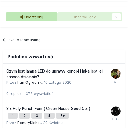
Udostępnij
Obserwujący
0
Go to topic listing
Podobna zawartość
Czym jest lampa LED do uprawy konopi i jaka jest jej
zasada działania?
Przez
Pan Ogrodnik
,
10 Lutego 2020
0
replies
372
wyświetleń
3 x Holy Punch Fem ( Green House Seed Co. )
1
2
3
4
7
Przez
PonuryKlekot
,
20 Kwietnia