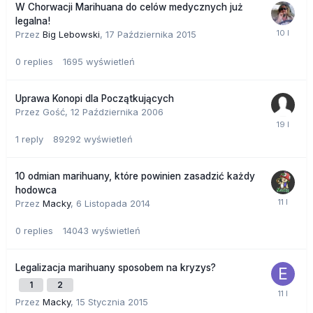
W Chorwacji Marihuana do celów medycznych już
legalna!
Przez
Big Lebowski
,
17 Października 2015
0
replies
1695
wyświetleń
Uprawa Konopi dla Początkujących
Przez Gość,
12 Października 2006
1
reply
89292
wyświetleń
10 odmian marihuany, które powinien zasadzić każdy
hodowca
Przez
Macky
,
6 Listopada 2014
0
replies
14043
wyświetleń
Legalizacja marihuany sposobem na kryzys?
1
2
Przez
Macky
,
15 Stycznia 2015