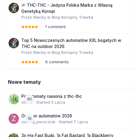
🌱 THC-THC - Jedyna Polska Marka z Własną
Genetyką Konopi
Przez
Macky
w
Blog Konopny Trawka
1 comment
Top 5 Nowoczesnych automatów XXL bogatych w
THC na outdoor 2026
Przez
Macky
w
Blog Konopny Trawka
6 comments
Nowe tematy
Półautomaty nasiona z thc-thc
40
stix33
· Started
5 Lipca
Outdoor automatów 2026
19
zielony_porucznik
· Started
7 Lipca
3x mix Fast Buds, 1x Fat Bastard, 1x Blackberry