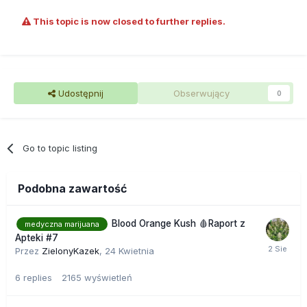
This topic is now closed to further replies.
Udostępnij
Obserwujący
0
Go to topic listing
Podobna zawartość
Blood Orange Kush 🩸Raport z
medyczna marijuana
Apteki #7
Przez
ZielonyKazek
,
24 Kwietnia
6
replies
2165
wyświetleń