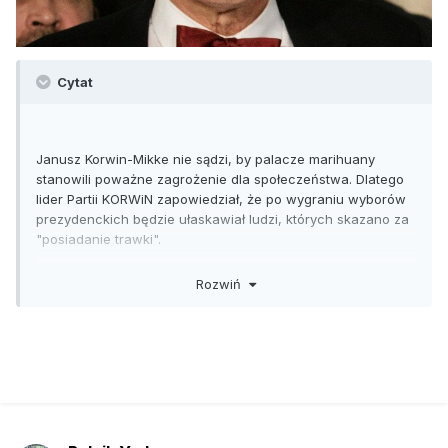
Cytat
Janusz Korwin-Mikke nie sądzi, by palacze marihuany
stanowili poważne zagrożenie dla społeczeństwa. Dlatego
lider Partii KORWiN zapowiedział, że po wygraniu wyborów
prezydenckich będzie ułaskawiał ludzi, których skazano za
"posiadanie trawki".
Na łaskę prezydenta Korwin-Mikkego będą mogli liczyć
Rozwiń
także ci, którzy „uszkodzili kogoś w samoobronie”. Korwin-
Mikke nie będzie miał jednak litości dla dilerów
sprzedających narkotyki nieletnim.
– 60 tysięcy bandziorów czeka na miejsce w więzieniu, a
trzymamy tam pijanych rowerzystów, alimenciarzy, którzy
zamiast pracować, siedzą w więzieniu – dodał Korwin-Mikke
w programie „Skandaliści” (Polsat News).