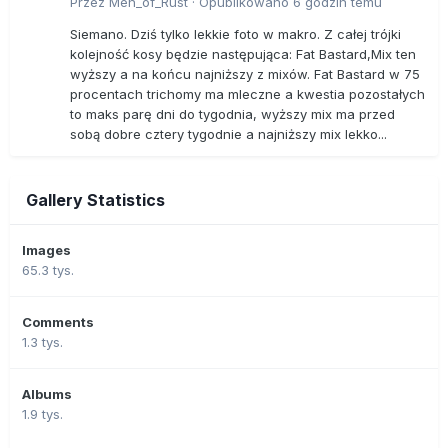
Przez
Men_of_Rust
·
Opublikowano
6 godzin temu
Siemano. Dziś tylko lekkie foto w makro. Z całej trójki
kolejność kosy będzie następująca: Fat Bastard,Mix ten
wyższy a na końcu najniższy z mixów. Fat Bastard w 75
procentach trichomy ma mleczne a kwestia pozostałych
to maks parę dni do tygodnia, wyższy mix ma przed
sobą dobre cztery tygodnie a najniższy mix lekko...
Gallery Statistics
Images
65.3 tys.
Comments
1.3 tys.
Albums
1.9 tys.