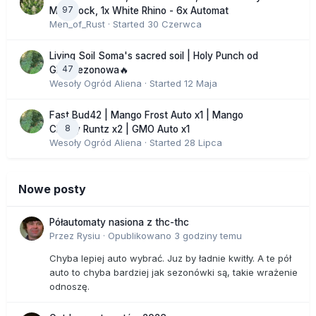
97
Moonrock, 1x White Rhino - 6x Automat
Men_of_Rust
· Started
30 Czerwca
Living Soil Soma's sacred soil | Holy Punch od
47
GHS sezonowa🔥
Wesoły Ogród Aliena
· Started
12 Maja
Fast Bud42 | Mango Frost Auto x1 | Mango
8
Cherry Runtz x2 | GMO Auto x1
Wesoły Ogród Aliena
· Started
28 Lipca
Nowe posty
Półautomaty nasiona z thc-thc
Przez
Rysiu
·
Opublikowano
3 godziny temu
Chyba lepiej auto wybrać. Juz by ładnie kwitły. A te pół
auto to chyba bardziej jak sezonówki są, takie wrażenie
odnoszę.