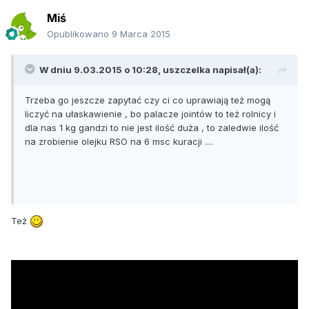
Miś
Opublikowano
9 Marca 2015
W dniu 9.03.2015 o 10:28, uszczelka napisał(a):
Trzeba go jeszcze zapytać czy ci co uprawiają też mogą
liczyć na ułaskawienie , bo palacze jointów to też rolnicy i
dla nas 1 kg gandzi to nie jest ilość duża , to zaledwie ilość
na zrobienie olejku RSO na 6 msc kuracji ....
Też