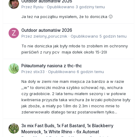
Outdoor automatów 2026
Przez
Rysiu
·
Opublikowano
3 godziny temu
Ja tez na początku myslałem, że to doniczka 🙂
Outdoor automatów 2026
Przez
zielony_porucznik
·
Opublikowano
5 godzin temu
To nie doniczka jak były młode to zrobiłem im ochronny
pierśćień z rury pcv maja dołek około 15-20l
Półautomaty nasiona z thc-thc
Przez
stix33
·
Opublikowano
6 godzin temu
Na doły w ziemi nie mam miejsca za bardzo a w razie
,,w" to doniczki można szybko schować np, wichura
czy gradobicie. 2 lata temu miałem sezony i w połowie
kwitnienia przyszła taka wichura że krzaki położone były
jak zboże, a miały po 1.8m do 2.3m i mocno mnie to
zdenerwowało dlatego teraz postanowiłem tylko...
3x mix Fast Buds, 1x Fat Bastard, 1x Blackberry
Moonrock, 1x White Rhino - 6x Automat