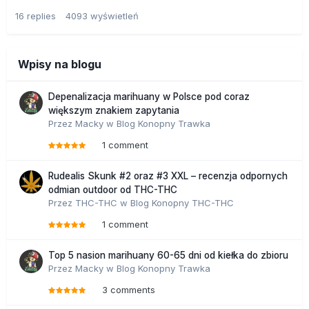
16
replies
4093
wyświetleń
Wpisy na blogu
Depenalizacja marihuany w Polsce pod coraz
większym znakiem zapytania
Przez
Macky
w
Blog Konopny Trawka
1 comment
Rudealis Skunk #2 oraz #3 XXL – recenzja odpornych
odmian outdoor od THC-THC
Przez
THC-THC
w
Blog Konopny THC-THC
1 comment
Top 5 nasion marihuany 60-65 dni od kiełka do zbioru
Przez
Macky
w
Blog Konopny Trawka
3 comments