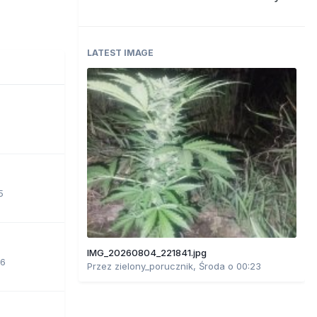
LATEST IMAGE
5
IMG_20260804_221841.jpg
06
Przez
zielony_porucznik
,
Środa o 00:23