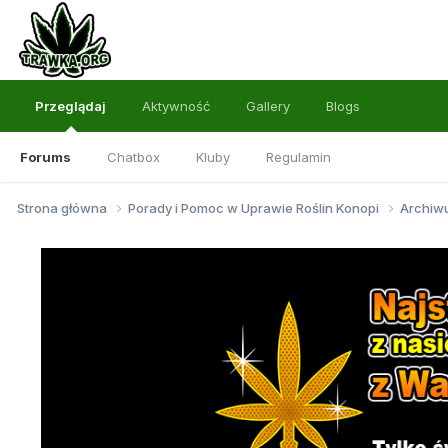
Przeglądaj
Aktywność
Gallery
Blogs
Forums
Chatbox
Kluby
Regulamin
Strona główna
Porady i Pomoc w Uprawie Roślin Konopi
Archi