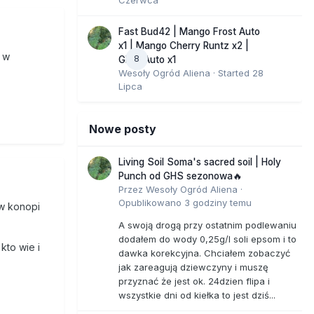
y
Fast Bud42 | Mango Frost Auto
 zamiast
x1 | Mango Cherry Runtz x2 |
 w
8
GMO Auto x1
Wesoły Ogród Aliena
· Started
28
b może
Lipca
nają
Nowe posty
z od 40
Living Soil Soma's sacred soil | Holy
Punch od GHS sezonowa🔥
Przez
Wesoły Ogród Aliena
·
Opublikowano
3 godziny temu
 w konopi
A swoją drogą przy ostatnim podlewaniu
dodałem do wody 0,25g/l soli epsom i to
kto wie i
dawka korekcyjna. Chciałem zobaczyć
jak zareagują dziewczyny i muszę
przyznać że jest ok. 24dzien flipa i
wszystkie dni od kiełka to jest dziś...