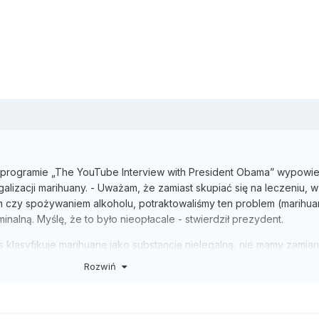
ogramie „The YouTube Interview with President Obama” wypowied
alizacji marihuany. - Uważam, że zamiast skupiać się na leczeniu, w
em czy spożywaniem alkoholu, potraktowaliśmy ten problem (marihua
inalną. Myślę, że to było nieopłacale - stwierdził prezydent.
 klasyfikuje marihuanę jako substancję nielegalną, nie mamy zamiar
zmianę decyzji podjętych w tej sprawie na poziomie poszczególny
Rozwiń
osząc się do legalizacji w celach rekreacyjnych marihuany w Kolor
tanach w celach medycznych.