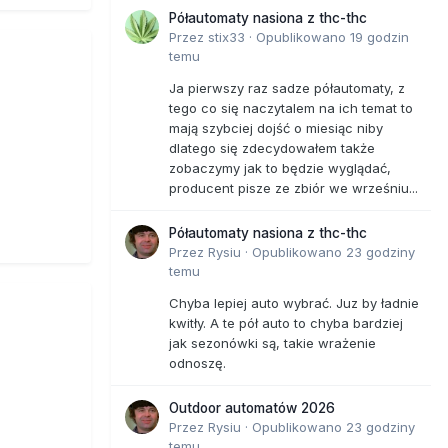
Półautomaty nasiona z thc-thc
Przez
stix33
·
Opublikowano
19 godzin
temu
Ja pierwszy raz sadze półautomaty, z
tego co się naczytalem na ich temat to
mają szybciej dojść o miesiąc niby
dlatego się zdecydowałem także
zobaczymy jak to będzie wyglądać,
producent pisze ze zbiór we wrześniu...
Półautomaty nasiona z thc-thc
Przez
Rysiu
·
Opublikowano
23 godziny
temu
Chyba lepiej auto wybrać. Juz by ładnie
kwitły. A te pół auto to chyba bardziej
jak sezonówki są, takie wrażenie
odnoszę.
Outdoor automatów 2026
Przez
Rysiu
·
Opublikowano
23 godziny
temu