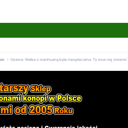
wum
Obama: Walka z marihuaną była nieopłacalna. To musi się zmienić