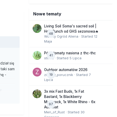
Nowe tematy
Living Soil Soma's sacred soil |
Holy Punch od GHS sezonowa🔥
48
Wesoły Ogród Aliena
· Started
12
Maja
Półautomaty nasiona z thc-thc
41
stix33
· Started
5 Lipca
ział się
 taki sam
Outdoor automatów 2026
nę -
zielony_porucznik
19
· Started
7
Lipca
u
3x mix Fast Buds, 1x Fat
ch
Bastard, 1x Blackberry
ado czy
Moonrock, 1x White Rhino - 6x
97
Automat
Men_of_Rust
· Started
30
Czerwca