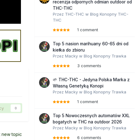
recenzja odpornych odmian outdoor od
THC-THC
Przez
THC-THC
w
Blog Konopny THC-
THC
1 comment
Top 5 nasion marihuany 60-65 dni od
kiełka do zbioru
Przez
Macky
w
Blog Konopny Trawka
3 comments
🌱 THC-THC - Jedyna Polska Marka z
Własną Genetyką Konopi
Przez
Macky
w
Blog Konopny Trawka
1 comment
cy
0
Top 5 Nowoczesnych automatów XXL
bogatych w THC na outdoor 2026
Przez
Macky
w
Blog Konopny Trawka
t new topic
6 comments