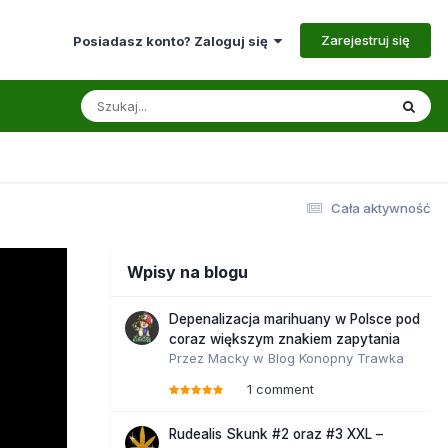
Zarejestruj się
Posiadasz konto? Zaloguj się
Cała aktywność
Wpisy na blogu
Depenalizacja marihuany w Polsce pod
coraz większym znakiem zapytania
Przez
Macky
w
Blog Konopny Trawka
1 comment
Rudealis Skunk #2 oraz #3 XXL –