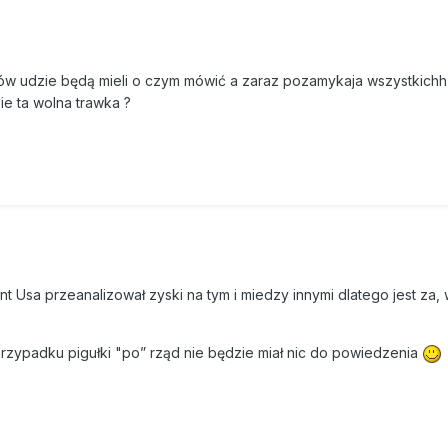
zmowa z departamentem sprawiedliwości na temat tego, jak powinniśm
moc konsumentów narkotyków - podkreślał prezydent. - Uważam, że
 sam sposób, jak robimy to z tytoniem czy spożywaniem alkoholu,
łów udzie będą mieli o czym mówić a zaraz pozamykaja wszystkichh
rihuanę - red.) wyjątkowo jak sprawę kryminalną. Myślę, że to było
e ta wolna trawka ?
elu mniejszości społecznych. To pokazazuje, w jak nierówny sposó
i się zmienić - zaznaczył Obama.
nt zaliczył fakt, iż zarówno republikanie, jak i demokraci, zaczy
u sprawiedliwości. Dzięki temu, w ciągu ostatniego roku pierwszy ra
atrzymań.
 sposób radzenia sobie z tą sprawą - mówił prezydent.
 Usa przeanalizował zyski na tym i miedzy innymi dlatego jest za,
 przypadku pigułki "po” rząd nie będzie miał nic do powiedzenia