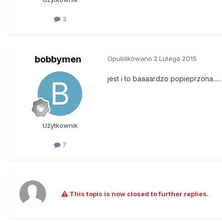
3
bobbymen
Opublikowano
2 Lutego 2015
jest i to baaaardzo popieprzona....
Użytkownik
7
This topic is now closed to further replies.