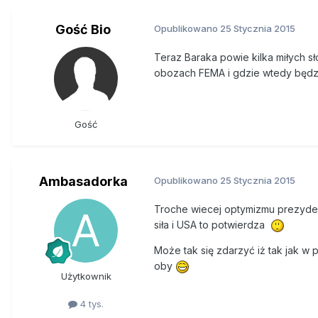
- To, co jest moją rolą, to ro
Gość Bio
Opublikowano
25 Stycznia 2015
traktować niestosujących prze
skupiać się na leczeniu, w taki
Teraz Baraka powie kilka miłych s
potraktowaliśmy ten problem (ma
obozach FEMA i gdzie wtedy będzi
nieopłacale i niszczące dla wi
być stosowane prawo - i to mus
Gość
Do "dobrych wiadomości" prezyde
skłaniać się ku reformie wymiar
lat spadł wskaźnik uwięzień i z
Ambasadorka
Opublikowano
25 Stycznia 2015
- To jest po prostu mądrzejszy
Troche wiecej optymizmu prezydent
siła i USA to potwierdza
Może tak się zdarzyć iż tak jak w
oby
Użytkownik
4 tys.