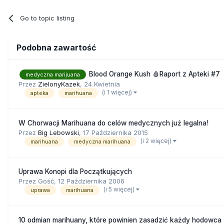
Go to topic listing
Podobna zawartość
Blood Orange Kush 🩸Raport z Apteki #7
medyczna marijuana
Przez
ZielonyKazek
,
24 Kwietnia
(i 1 więcej)
apteka
marihuana
W Chorwacji Marihuana do celów medycznych już legalna!
Przez
Big Lebowski
,
17 Października 2015
(i 2 więcej)
marihuana
medyczna marihuana
Uprawa Konopi dla Początkujących
Przez Gość,
12 Października 2006
(i 5 więcej)
uprawa
marihuana
10 odmian marihuany, które powinien zasadzić każdy hodowca