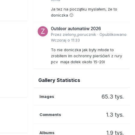
Ja tez na początku myslałem, że to
doniczka 🙂
Outdoor automatów 2026
Przez
zielony_porucznik
·
Opublikowano
Wczoraj o 11:33
To nie doniczka jak były młode to
zrobiłem im ochronny pierśćień z rury
pcv maja dołek około 15-20l
Gallery Statistics
65.3 tys.
Images
1.3 tys.
Comments
1.9 tys.
Albums