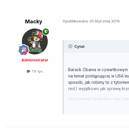
Macky
Opublikowano
25 Stycznia 2015
Cytat
Administrator
Barack Obama w czwartkowym pr
7.9 tys.
na temat postępującej w USA leg
sposób, jak robimy to z tytoni
red.) wyjątkowo jak sprawę krym
Choć prawo federalne cały czas
przeznaczać wielu środków na 
stanów - stwierdził Obama, odn
Waszyngtonie oraz ponad 20 s