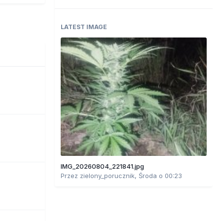
LATEST IMAGE
IMG_20260804_221841.jpg
Przez
zielony_porucznik
,
Środa o 00:23