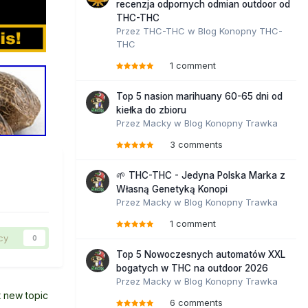
recenzja odpornych odmian outdoor od
THC-THC
Przez
THC-THC
w
Blog Konopny THC-
THC
1 comment
Top 5 nasion marihuany 60-65 dni od
kiełka do zbioru
Przez
Macky
w
Blog Konopny Trawka
3 comments
🌱 THC-THC - Jedyna Polska Marka z
Własną Genetyką Konopi
Przez
Macky
w
Blog Konopny Trawka
1 comment
cy
0
Top 5 Nowoczesnych automatów XXL
bogatych w THC na outdoor 2026
Przez
Macky
w
Blog Konopny Trawka
t new topic
6 comments