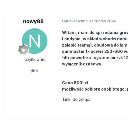
nowy88
Opublikowano
8 Grudnia 2014
Witam, mam do sprzedania grow 
Londynie, w skład wchodzi namio
zalepić taśmą), obudowa do lamp
sunmaster fx power 250-660 wat
filtr powietrza- system air rvk 1
Użytkownik
wyłącznik czasowy.
9
Cena 800!!zł
możliwość odbioru osobistego, p
Linki do zdjęć: