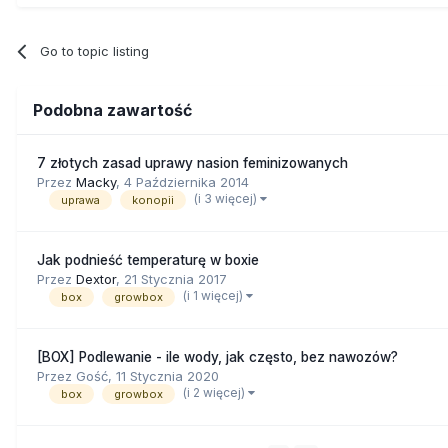
Go to topic listing
Podobna zawartość
7 złotych zasad uprawy nasion feminizowanych
Przez
Macky
,
4 Października 2014
(i 3 więcej)
uprawa
konopii
Jak podnieść temperaturę w boxie
Przez
Dextor
,
21 Stycznia 2017
(i 1 więcej)
box
growbox
[BOX] Podlewanie - ile wody, jak często, bez nawozów?
Przez Gość,
11 Stycznia 2020
(i 2 więcej)
box
growbox