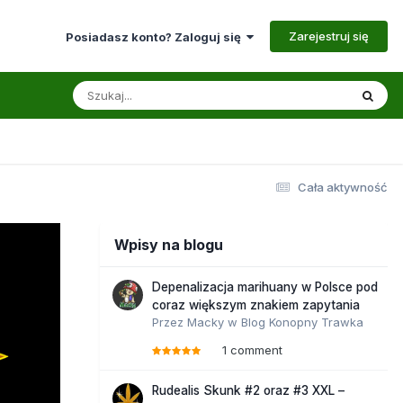
Zarejestruj się
Posiadasz konto? Zaloguj się
Cała aktywność
Wpisy na blogu
Depenalizacja marihuany w Polsce pod
coraz większym znakiem zapytania
Przez
Macky
w
Blog Konopny Trawka
1 comment
Rudealis Skunk #2 oraz #3 XXL –