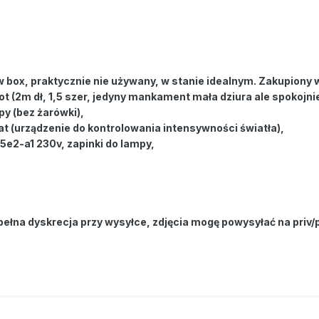
box, praktycznie nie używany, w stanie idealnym. Zakupiony 
t (2m dł, 1,5 szer, jedyny mankament mała dziura ale spokojn
y (bez żarówki),
 (urządzenie do kontrolowania intensywności światła),
25e2-a1 230v, zapinki do lampy,
ełna dyskrecja przy wysyłce, zdjęcia mogę powysyłać na priv/