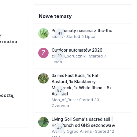
Nowe tematy
Półautomaty nasiona z thc-thc
41
w
stix33
· Started
5 Lipca
ie można
Outdoor automatów 2026
zielony_porucznik
19
· Started
7
Lipca
3x mix Fast Buds, 1x Fat
Bastard, 1x Blackberry
Moonrock, 1x White Rhino - 6x
97
Automat
pocztę,
Men_of_Rust
· Started
30
Czerwca
Living Soil Soma's sacred soil |
Holy Punch od GHS sezonowa🔥
47
Wesoły Ogród Aliena
· Started
12
Maja