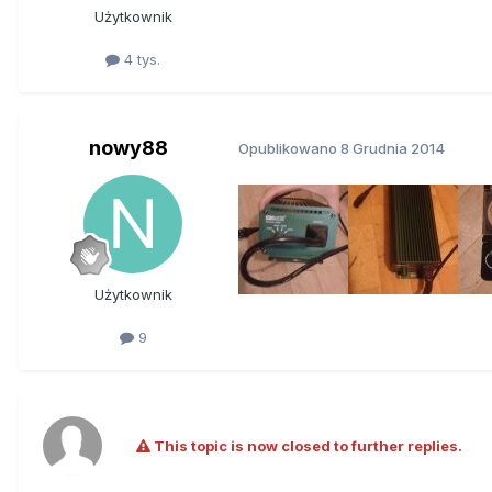
Użytkownik
4 tys.
nowy88
Opublikowano
8 Grudnia 2014
Użytkownik
9
This topic is now closed to further replies.