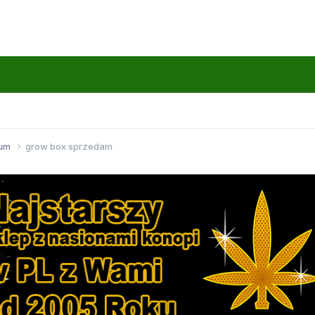
wum
grow box sprzedam