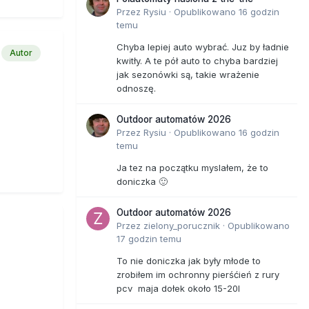
Przez
Rysiu
·
Opublikowano
16 godzin
temu
Chyba lepiej auto wybrać. Juz by ładnie
Autor
kwitły. A te pół auto to chyba bardziej
jak sezonówki są, takie wrażenie
odnoszę.
Outdoor automatów 2026
Przez
Rysiu
·
Opublikowano
16 godzin
temu
Ja tez na początku myslałem, że to
doniczka 🙂
Outdoor automatów 2026
Przez
zielony_porucznik
·
Opublikowano
17 godzin temu
To nie doniczka jak były młode to
zrobiłem im ochronny pierśćień z rury
pcv maja dołek około 15-20l