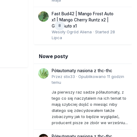
Fast Bud42 | Mango Frost Auto
x1 | Mango Cherry Runtz x2 |
8
GMO Auto x1
Wesoły Ogród Aliena
· Started
28
Lipca
Nowe posty
Półautomaty nasiona z thc-thc
Przez
stix33
·
Opublikowano
11 godzin
temu
Ja pierwszy raz sadze półautomaty, z
tego co się naczytalem na ich temat to
mają szybciej dojść o miesiąc niby
dlatego się zdecydowałem także
zobaczymy jak to będzie wyglądać,
producent pisze ze zbiór we wrześniu...
Półautomaty nasiona z thc-thc