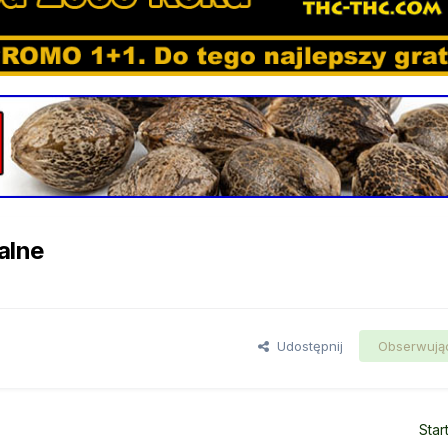
alne
Udostępnij
Obserwują
Star