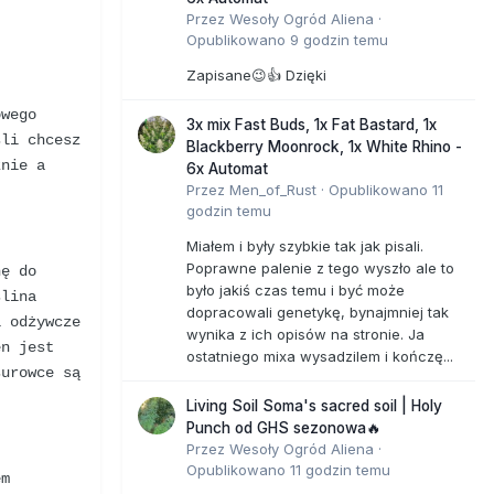
Przez
Wesoły Ogród Aliena
·
Opublikowano
9 godzin temu
Zapisane😉👍 Dzięki
.
owego
3x mix Fast Buds, 1x Fat Bastard, 1x
śli chcesz
Blackberry Moonrock, 1x White Rhino -
znie a
6x Automat
Przez
Men_of_Rust
·
Opublikowano
11
godzin temu
Miałem i były szybkie tak jak pisali.
Poprawne palenie z tego wyszło ale to
nę do
było jakiś czas temu i być może
ślina
dopracowali genetykę, bynajmniej tak
i odżywcze
wynika z ich opisów na stronie. Ja
en jest
ostatniego mixa wysadzilem i kończę...
surowce są
Living Soil Soma's sacred soil | Holy
Punch od GHS sezonowa🔥
Przez
Wesoły Ogród Aliena
·
Opublikowano
11 godzin temu
em