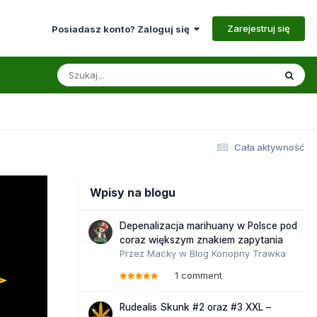
Zarejestruj się
Posiadasz konto? Zaloguj się
Cała aktywność
Wpisy na blogu
Depenalizacja marihuany w Polsce pod
coraz większym znakiem zapytania
Przez
Macky
w
Blog Konopny Trawka
1 comment
Rudealis Skunk #2 oraz #3 XXL –