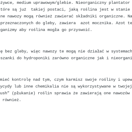
ożywce, medium uprawowym/glebie. Nieorganiczny plantator
które są już takiej postaci, jaką roślina jest w stanie
zne nawozy mogą również zawierać składniki organiczne. N
 przeznaczonych do gleby, zawiera azot mocznika. Azot t
rganizmy aby roślina mogła go przyswoić.
ię bez gleby, więc nawozy te mogą nie działać w systemac
eszanki do hydroponiki zarówno organiczne jak i nieorgan
 mieć kontrolę nad tym, czym karmisz swoje rośliny i upe
tycydy lub inne chemikalia nie są wykorzystywane w twoje
ush” (płukanie) roślin sprawia że zawierają one nawozów 
h również.