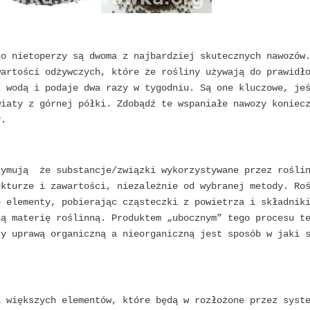
no nietoperzy są dwoma z najbardziej skutecznych nawozów
artości odżywczych, które że rośliny używają do prawidł
z wodą i podaje dwa razy w tygodniu. Są one kluczowe, je
wiaty z górnej półki. Zdobądź te wspaniałe nawozy koniec
y.
zymują że substancje/związki wykorzystywane przez rośli
ukturze i zawartości, niezależnie od wybranej metody. Ro
e elementy, pobierając cząsteczki z powietrza i składnik
ną materię roślinną. Produktem „ubocznym” tego procesu t
zy uprawą organiczną a nieorganiczną jest sposób w jaki 
a większych elementów, które będą w rozłożone przez syst