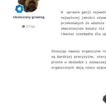
W uprawie ganji najważn
Ukończony growlog
najwyższej jakości używ
przekonanych że właśnie
2.1 tys.
smaczniejsze kwiaty niż
również niezbędna dla u
Stosując nawozy organiczne r
są bardziej precyzyjne, ster
proste w obsłudze i zazwycza
organicznych dają nieco więc