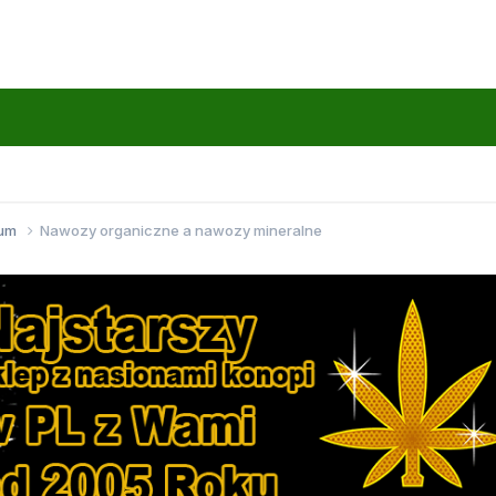
wum
Nawozy organiczne a nawozy mineralne