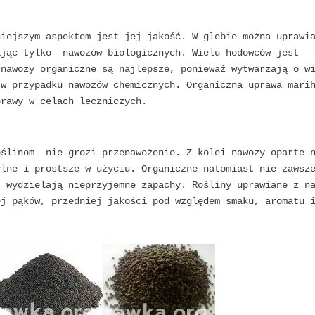
iejszym aspektem jest jej jakość. W glebie można uprawi
ając tylko nawozów biologicznych. Wielu hodowców jest
 nawozy organiczne są najlepsze, ponieważ wytwarzają o w
 w przypadku nawozów chemicznych. Organiczna uprawa mari
prawy w celach leczniczych.
oślinom nie grozi przenawożenie. Z kolei nawozy oparte 
ylne i prostsze w użyciu. Organiczne natomiast nie zawsz
j wydzielają nieprzyjemne zapachy. Rośliny uprawiane z n
ej pąków, przedniej jakości pod względem smaku, aromatu 