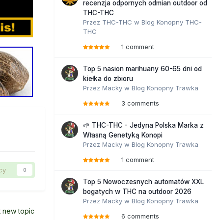
recenzja odpornych odmian outdoor od
THC-THC
Przez
THC-THC
w
Blog Konopny THC-
THC
1 comment
Top 5 nasion marihuany 60-65 dni od
kiełka do zbioru
Przez
Macky
w
Blog Konopny Trawka
3 comments
🌱 THC-THC - Jedyna Polska Marka z
Własną Genetyką Konopi
Przez
Macky
w
Blog Konopny Trawka
1 comment
cy
0
Top 5 Nowoczesnych automatów XXL
bogatych w THC na outdoor 2026
Przez
Macky
w
Blog Konopny Trawka
t new topic
6 comments