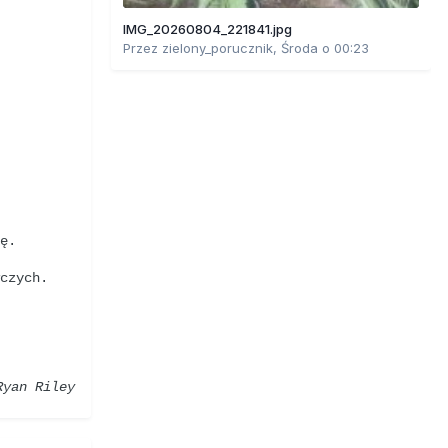
IMG_20260804_221841.jpg
Przez
zielony_porucznik
,
Środa o 00:23
cę.
wczych.
Ryan Riley