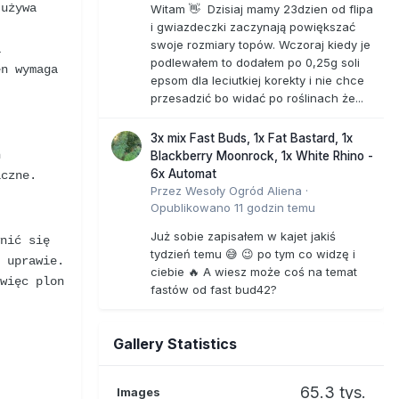
 używa
Witam 👋 Dzisiaj mamy 23dzien od flipa
i gwiazdeczki zaczynają powiększać
swoje rozmiary topów. Wczoraj kiedy je
a
podlewałem to dodałem po 0,25g soli
en wymaga
epsom dla leciutkiej korekty i nie chce
przesadzić bo widać po roślinach że...
3x mix Fast Buds, 1x Fat Bastard, 1x
h
Blackberry Moonrock, 1x White Rhino -
6x Automat
iczne.
Przez
Wesoły Ogród Aliena
·
Opublikowano
11 godzin temu
Już sobie zapisałem w kajet jakiś
wnić się
tydzień temu 😅 😉 po tym co widzę i
j uprawie.
ciebie 🔥 A wiesz może coś na temat
więc plon
fastów od fast bud42?
Gallery Statistics
65.3 tys.
Images