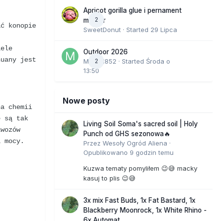
Apricot gorilla glue i pernament
2
marker
ać konopie
SweetDonut
· Started
29 Lipca
iele
Outdoor 2026
huany jest
Marcel852
2
· Started
Środa o
13:50
Nowe posty
na chemii
e są tak
Living Soil Soma's sacred soil | Holy
awozów
Punch od GHS sezonowa🔥
i mocy.
Przez
Wesoły Ogród Aliena
·
Opublikowano
9 godzin temu
Kuzwa tematy pomyliłem 😉😅 macky
kasuj to plis 😉😅
3x mix Fast Buds, 1x Fat Bastard, 1x
Blackberry Moonrock, 1x White Rhino -
6x Automat