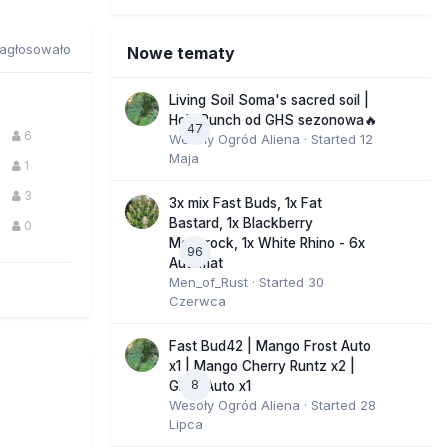
agłosowało
Nowe tematy
Living Soil Soma's sacred soil |
Holy Punch od GHS sezonowa🔥
47
6
Wesoły Ogród Aliena
· Started
12
Maja
1
3
3x mix Fast Buds, 1x Fat
Bastard, 1x Blackberry
0
Moonrock, 1x White Rhino - 6x
96
Automat
Men_of_Rust
· Started
30
Czerwca
Fast Bud42 | Mango Frost Auto
x1 | Mango Cherry Runtz x2 |
8
GMO Auto x1
Wesoły Ogród Aliena
· Started
28
Lipca