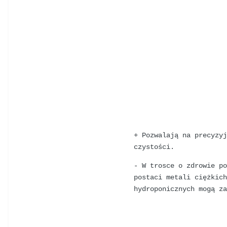
+ Pozwalają na precyzy
czystości.
- W trosce o zdrowie p
postaci metali ciężkic
hydroponicznych mogą z