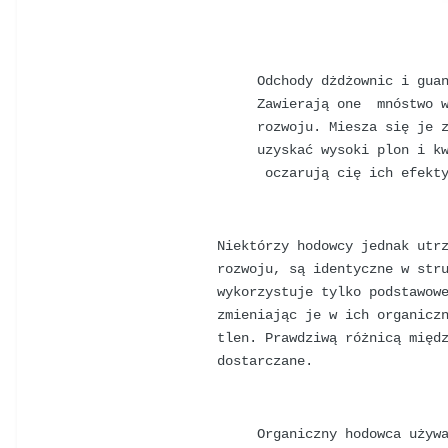
Odchody dżdżownic i gua
Zawierają one mnóstwo w
rozwoju. Miesza się je 
uzyskać wysoki plon i k
oczarują cię ich efekt
Niektórzy hodowcy jednak utr
rozwoju, są identyczne w str
wykorzystuje tylko podstawow
zmieniając je w ich organicz
tlen. Prawdziwą różnicą międ
dostarczane.
Organiczny hodowca używ