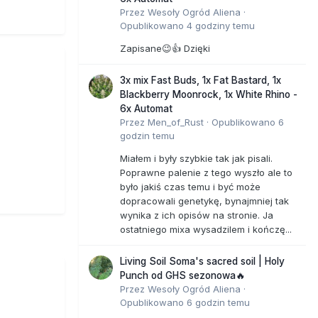
Przez
Wesoły Ogród Aliena
·
Opublikowano
4 godziny temu
Zapisane😉👍 Dzięki
3x mix Fast Buds, 1x Fat Bastard, 1x
Blackberry Moonrock, 1x White Rhino -
6x Automat
Przez
Men_of_Rust
·
Opublikowano
6
godzin temu
Miałem i były szybkie tak jak pisali.
Poprawne palenie z tego wyszło ale to
było jakiś czas temu i być może
dopracowali genetykę, bynajmniej tak
wynika z ich opisów na stronie. Ja
ostatniego mixa wysadzilem i kończę...
Living Soil Soma's sacred soil | Holy
Punch od GHS sezonowa🔥
Przez
Wesoły Ogród Aliena
·
Opublikowano
6 godzin temu