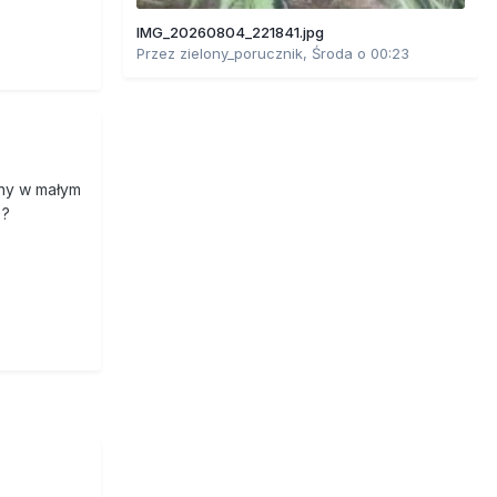
IMG_20260804_221841.jpg
Przez
zielony_porucznik
,
Środa o 00:23
iny w małym
 ?