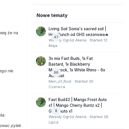
Nowe tematy
Living Soil Soma's sacred soil |
ówię że na
Holy Punch od GHS sezonowa🔥
47
Wesoły Ogród Aliena
· Started
12
Maja
3x mix Fast Buds, 1x Fat
Bastard, 1x Blackberry
Moonrock, 1x White Rhino - 6x
ego nie
96
Automat
Men_of_Rust
· Started
30
Czerwca
Fast Bud42 | Mango Frost Auto
x1 | Mango Cherry Runtz x2 |
8
GMO Auto x1
la:
Wesoły Ogród Aliena
· Started
28
Lipca
zowac pylek