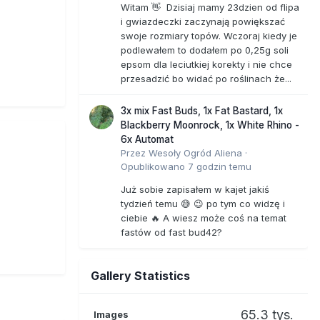
Witam 👋 Dzisiaj mamy 23dzien od flipa
i gwiazdeczki zaczynają powiększać
swoje rozmiary topów. Wczoraj kiedy je
podlewałem to dodałem po 0,25g soli
epsom dla leciutkiej korekty i nie chce
przesadzić bo widać po roślinach że...
3x mix Fast Buds, 1x Fat Bastard, 1x
Blackberry Moonrock, 1x White Rhino -
6x Automat
Przez
Wesoły Ogród Aliena
·
Opublikowano
7 godzin temu
Już sobie zapisałem w kajet jakiś
tydzień temu 😅 😉 po tym co widzę i
ciebie 🔥 A wiesz może coś na temat
fastów od fast bud42?
Gallery Statistics
65.3 tys.
Images