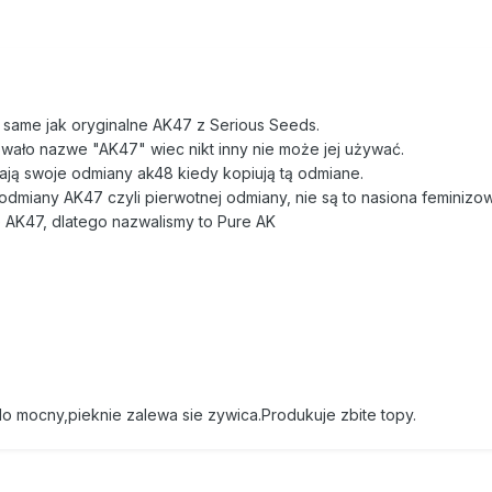
e same jak oryginalne AK47 z Serious Seeds.
ało nazwe "AK47" wiec nikt inny nie może jej używać.
ają swoje odmiany ak48 kiedy kopiują tą odmiane.
odmiany AK47 czyli pierwotnej odmiany, nie są to nasiona feminizo
 AK47, dlatego nazwalismy to Pure AK
o mocny,pieknie zalewa sie zywica.Produkuje zbite topy.