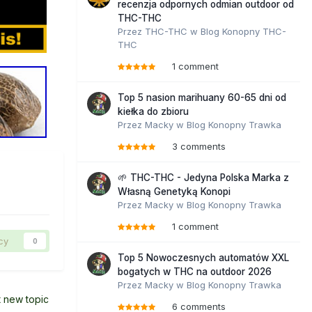
recenzja odpornych odmian outdoor od
THC-THC
Przez
THC-THC
w
Blog Konopny THC-
THC
1 comment
Top 5 nasion marihuany 60-65 dni od
kiełka do zbioru
Przez
Macky
w
Blog Konopny Trawka
3 comments
🌱 THC-THC - Jedyna Polska Marka z
Własną Genetyką Konopi
Przez
Macky
w
Blog Konopny Trawka
1 comment
cy
0
Top 5 Nowoczesnych automatów XXL
bogatych w THC na outdoor 2026
Przez
Macky
w
Blog Konopny Trawka
t new topic
6 comments