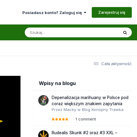
Zarejestruj się
Posiadasz konto? Zaloguj się
Cała aktywność
Wpisy na blogu
Depenalizacja marihuany w Polsce pod
coraz większym znakiem zapytania
Przez
Macky
w
Blog Konopny Trawka
1 comment
Rudealis Skunk #2 oraz #3 XXL –