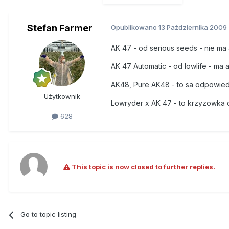
Stefan Farmer
Opublikowano
13 Października 2009
AK 47 - od serious seeds - nie ma 
AK 47 Automatic - od lowlife - ma
AK48, Pure AK48 - to sa odpowied
Użytkownik
Lowryder x AK 47 - to krzyzowka 
628
This topic is now closed to further replies.
Go to topic listing