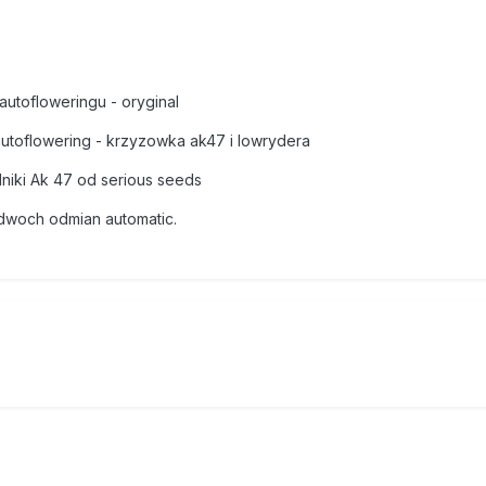
autofloweringu - oryginal
 autoflowering - krzyzowka ak47 i lowrydera
niki Ak 47 od serious seeds
dwoch odmian automatic.