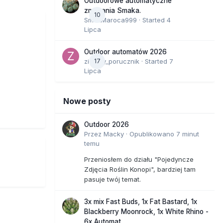
Outdoorowe automatyczne
zmagania Smaka.
10
SmakMaroca999
· Started
4
Lipca
Outdoor automatów 2026
zielony_porucznik
17
· Started
7
Lipca
Nowe posty
Outdoor 2026
Przez
Macky
·
Opublikowano
7 minut
temu
Przeniosłem do działu "Pojedyncze
Zdjęcia Roślin Konopi", bardziej tam
pasuje twój temat.
3x mix Fast Buds, 1x Fat Bastard, 1x
Blackberry Moonrock, 1x White Rhino -
6x Automat