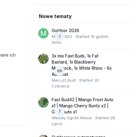
Nowe tematy
Outdoor 2026
Marcel852
2
· Started
19 godzin
temu
wane ich
3x mix Fast Buds, 1x Fat
Bastard, 1x Blackberry
Moonrock, 1x White Rhino - 6x
88
Automat
Men_of_Rust
· Started
30
Czerwca
Fast Bud42 | Mango Frost Auto
x1 | Mango Cherry Runtz x2 |
7
GMO Auto x1
Wesoły Ogród Aliena
· Started
28
Lipca