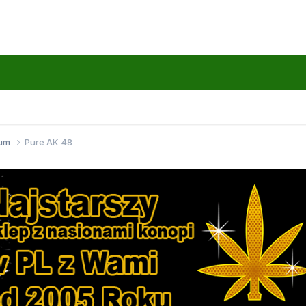
wum
Pure AK 48