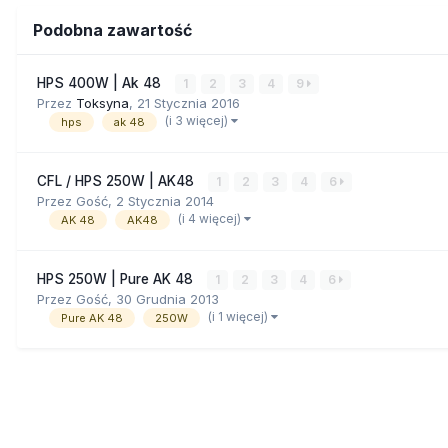
Podobna zawartość
HPS 400W | Ak 48
1
2
3
4
9
Przez
Toksyna
,
21 Stycznia 2016
(i 3 więcej)
hps
ak 48
CFL / HPS 250W | AK48
1
2
3
4
6
Przez Gość,
2 Stycznia 2014
(i 4 więcej)
AK 48
AK48
HPS 250W | Pure AK 48
1
2
3
4
6
Przez Gość,
30 Grudnia 2013
(i 1 więcej)
Pure AK 48
250W