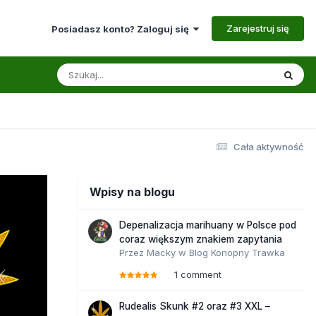
Zarejestruj się
Posiadasz konto? Zaloguj się
Cała aktywność
Wpisy na blogu
Depenalizacja marihuany w Polsce pod
coraz większym znakiem zapytania
Przez
Macky
w
Blog Konopny Trawka
1 comment
Rudealis Skunk #2 oraz #3 XXL –