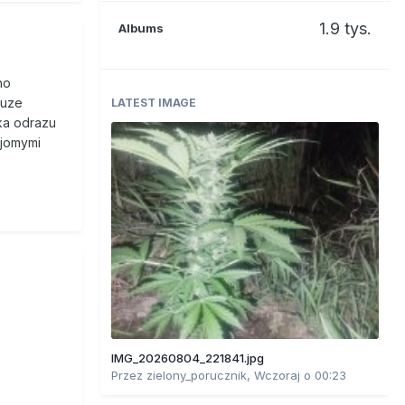
1.9 tys.
Albums
no
duze
LATEST IMAGE
zka odrazu
ajomymi
IMG_20260804_221841.jpg
Przez
zielony_porucznik
,
Wczoraj o 00:23