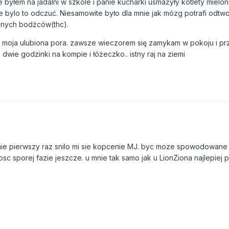
 byłem na jadalni w szkole i panie kucharki usmażyły kotlety mielon
ie bylo to odczuć. Niesamowite było dla mnie jak mózg potrafi odtw
znych bodźców(thc).
st moja ulubiona pora. zawsze wieczorem się zamykam w pokoju i p
 dwie godzinki na kompie i łóżeczko.. istny raj na ziemi
umie pierwszy raz snilo mi sie kopcenie MJ. byc moze spowodowane 
 sporej fazie jeszcze. u mnie tak samo jak u LionZiona najlepiej pa