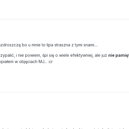
droszczę bo u mnie to lipa straszna z tymi snami....
palić, i nie powiem, śpi się o wiele efektywniej, ale już
nie pami
ypiałem w objęciach MJ... :cr