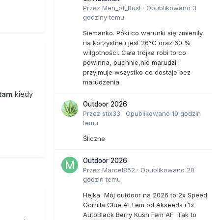
Przez
Men_of_Rust
·
Opublikowano
3
godziny temu
Siemanko. Póki co warunki się zmieniły
na korzystne i jest 26°C oraz 60 %
wilgotności. Cała trójka robi to co
powinna, puchnie,nie marudzi i
przyjmuje wszystko co dostaje bez
marudzenia.
ętam
kiedy
Outdoor 2026
Przez
stix33
·
Opublikowano
19 godzin
temu
Śliczne
Outdoor 2026
Przez
Marcel852
·
Opublikowano
20
godzin temu
Hejka Mój outdoor na 2026 to 2x Speed
Gorrilla Glue Af Fem od Akseeds i 1x
AutoBlack Berry Kush Fem AF Tak to