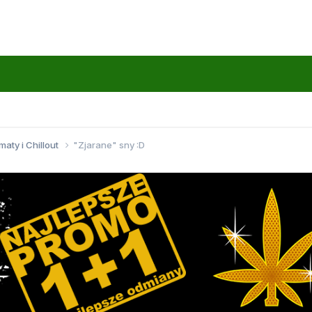
maty i Chillout
"Zjarane" sny :D