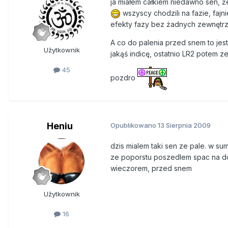
ja miałem całkiem niedawno sen, że
wszyscy chodzili na fazie, fajn
efekty fazy bez żadnych zewnętr
A co do palenia przed snem to je
Użytkownik
jakąś indicę, ostatnio LR2 potem ze
45
pozdro
Heniu
Opublikowano
13 Sierpnia 2009
dzis mialem taki sen ze pale. w s
ze poporstu poszedlem spac na dosc
wieczorem, przed snem
Użytkownik
16