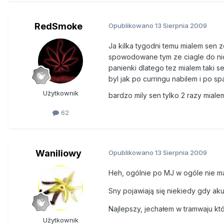
RedSmoke
Opublikowano
13 Sierpnia 2009
Ja kilka tygodni temu mialem sen 
spowodowane tym ze ciagle do nich
panienki dlatego tez mialem taki 
byl jak po curringu nabilem i po s
Użytkownik
bardzo mily sen tylko 2 razy miale
62
Waniliowy
Opublikowano
13 Sierpnia 2009
Heh, ogólnie po MJ w ogóle nie ma
Sny pojawiają się niekiedy gdy akur
Najlepszy, jechałem w tramwaju kt
Użytkownik