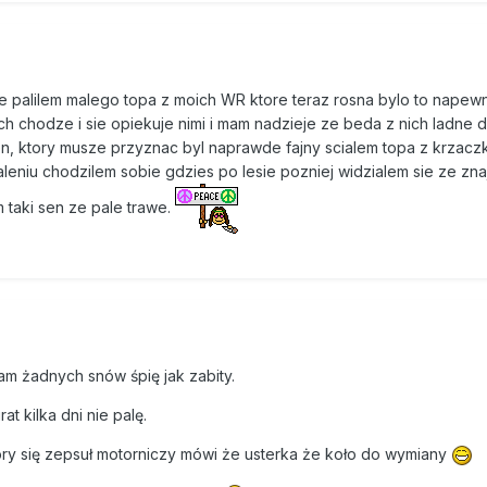
ze palilem malego topa z moich WR ktore teraz rosna bylo to napew
 chodze i sie opiekuje nimi i mam nadzieje ze beda z nich ladne 
sen, ktory musze przyznac byl naprawde fajny scialem topa z krzac
paleniu chodzilem sobie gdzies po lesie pozniej widzialem sie ze zn
m taki sen ze pale trawe.
m żadnych snów śpię jak zabity.
at kilka dni nie palę.
óry się zepsuł motorniczy mówi że usterka że koło do wymiany