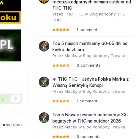
recenzja odpornych odmian outdoor od
THC-THC
Przez
THC-THC
w
Blog Konopny THC-
THC
1 comment
Top 5 nasion marihuany 60-65 dni od
kiełka do zbioru
Przez
Macky
w
Blog Konopny Trawka
3 comments
🌱 THC-THC - Jedyna Polska Marka z
Własną Genetyką Konopi
Przez
Macky
w
Blog Konopny Trawka
cy
0
1 comment
Top 5 Nowoczesnych automatów XXL
bogatych w THC na outdoor 2026
t new topic
Przez
Macky
w
Blog Konopny Trawka
6 comments