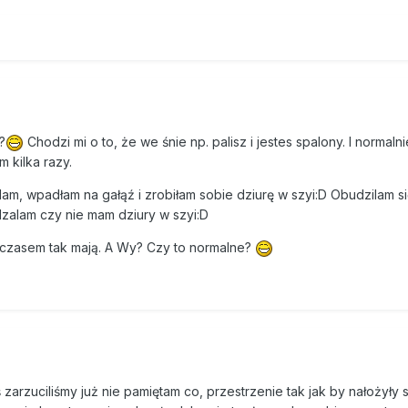
?
Chodzi mi o to, że we śnie np. palisz i jestes spalony. I normaln
m kilka razy.
alilam, wpadłam na gałąź i zrobiłam sobie dziurę w szyi:D Obudzilam si
dzalam czy nie mam dziury w szyi:D
z czasem tak mają. A Wy? Czy to normalne?
 zarzuciliśmy już nie pamiętam co, przestrzenie tak jak by nałożyły 