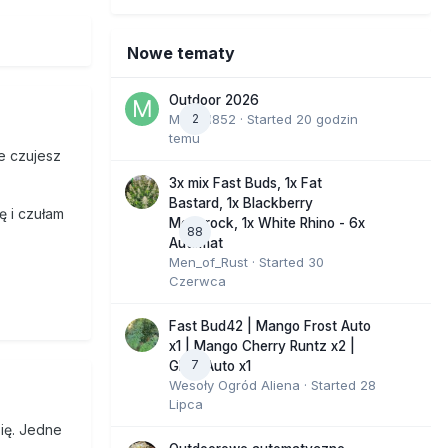
Nowe tematy
Outdoor 2026
Marcel852
2
· Started
20 godzin
temu
ie czujesz
3x mix Fast Buds, 1x Fat
Bastard, 1x Blackberry
ę i czułam
Moonrock, 1x White Rhino - 6x
88
Automat
Men_of_Rust
· Started
30
Czerwca
Fast Bud42 | Mango Frost Auto
x1 | Mango Cherry Runtz x2 |
7
GMO Auto x1
Wesoły Ogród Aliena
· Started
28
Lipca
się. Jedne