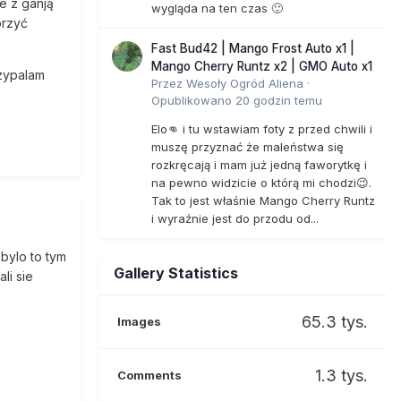
e z ganją
wygląda na ten czas 🙂
orzyć
Fast Bud42 | Mango Frost Auto x1 |
Mango Cherry Runtz x2 | GMO Auto x1
rzypalam
Przez
Wesoły Ogród Aliena
·
Opublikowano
20 godzin temu
Elo👊 i tu wstawiam foty z przed chwili i
muszę przyznać że maleństwa się
rozkręcają i mam już jedną faworytkę i
na pewno widzicie o którą mi chodzi😉.
Tak to jest właśnie Mango Cherry Runtz
i wyraźnie jest do przodu od...
bylo to tym
Gallery Statistics
li sie
65.3 tys.
Images
1.3 tys.
Comments