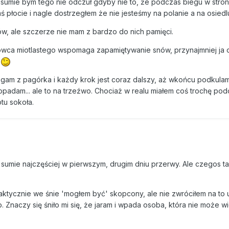
W sumie bym tego nie odczuł gdyby nie to, że podczas biegu w stro
mś płocie i nagle dostrzegłem że nie jesteśmy na polanie a na osiedl
w, ale szczerze nie mam z bardzo do nich pamięci.
nowca miotlastego wspomaga zapamiętywanie snów, przynajmniej ja 
.
gam z pagórka i każdy krok jest coraz dalszy, aż wkońcu podkulam
opadam... ale to na trzeźwo. Chociaż w realu miałem coś trochę po
otu sokoła.
sumie najczęściej w pierwszym, drugim dniu przerwy. Ale czegos ta
ktycznie we śnie 'mogłem być' skopcony, ale nie zwróciłem na to 
p. Znaczy się śniło mi się, że jaram i wpada osoba, która nie może w