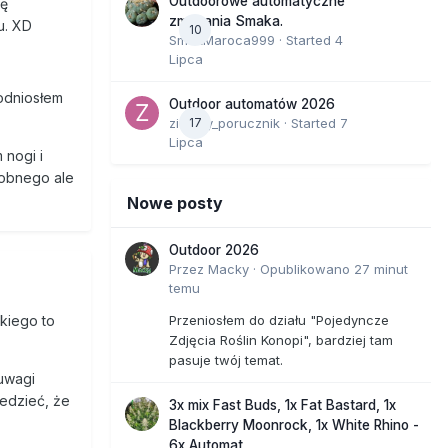
Outdoorowe automatyczne
nę
zmagania Smaka.
u. XD
10
SmakMaroca999
· Started
4
Lipca
odniosłem
Outdoor automatów 2026
zielony_porucznik
17
· Started
7
Lipca
 nogi i
dobnego ale
Nowe posty
Outdoor 2026
Przez
Macky
·
Opublikowano
27 minut
temu
Przeniosłem do działu "Pojedyncze
kiego to
Zdjęcia Roślin Konopi", bardziej tam
pasuje twój temat.
uwagi
iedzieć, że
3x mix Fast Buds, 1x Fat Bastard, 1x
Blackberry Moonrock, 1x White Rhino -
6x Automat