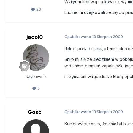
Wziąłem tramwaj na lewarek wymien
23
Ludzie mi dziękowali że się do pr
jacol0
Opublikowano
13 Sierpnia 2009
Jakoś ponad miesiąc temu jak rob
Śniło mi się ze siedziałem w pokoj
widziałem płomień zapalniczki (sam
i trzymałem w ręce lufke którą op
Użytkownik
5
Gość
Opublikowano
13 Sierpnia 2009
Kumplowi sie sniło, że smażył bluze 