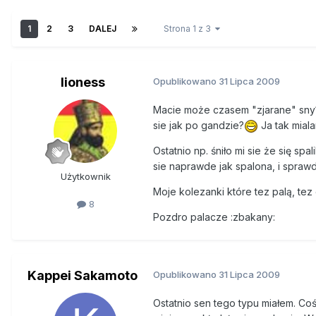
1
2
3
DALEJ
Strona 1 z 3
lioness
Opublikowano
31 Lipca 2009
Macie może czasem "zjarane" sny
sie jak po gandzie?
Ja tak miala
Ostatnio np. śniło mi sie że się sp
sie naprawde jak spalona, i spraw
Użytkownik
Moje kolezanki które tez palą, te
8
Pozdro palacze :zbakany:
Kappei Sakamoto
Opublikowano
31 Lipca 2009
Ostatnio sen tego typu miałem. Coś