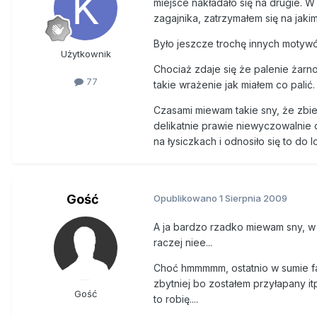
miejsce nakładało się na drugie. 
zagajnika, zatrzymałem się na jaki
Było jeszcze trochę innych motywó
Użytkownik
Chociaż zdaje się że palenie żar
77
takie wrażenie jak miałem co palić
Czasami miewam takie sny, że zbie
delikatnie prawie niewyczowalnie 
na łysiczkach i odnosiło się to do l
Gość
Opublikowano
1 Sierpnia 2009
A ja bardzo rzadko miewam sny, w 
raczej niee...
Choć hmmmmm, ostatnio w sumie fa
zbytniej bo zostałem przyłapany it
Gość
to robię....