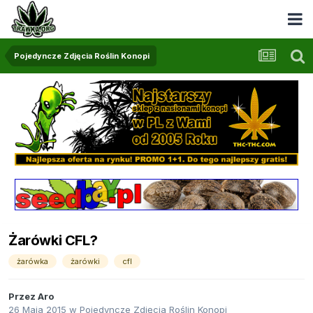
Pojedyncze Zdjęcia Roślin Konopi
Żarówki CFL?
żarówka
żarówki
cfl
Przez
Aro
26 Maja 2015
w
Pojedyncze Zdjęcia Roślin Konopi