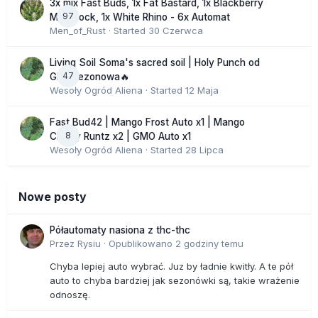
3x mix Fast Buds, 1x Fat Bastard, 1x Blackberry
97
Moonrock, 1x White Rhino - 6x Automat
Men_of_Rust
· Started
30 Czerwca
Living Soil Soma's sacred soil | Holy Punch od
47
GHS sezonowa🔥
Wesoły Ogród Aliena
· Started
12 Maja
Fast Bud42 | Mango Frost Auto x1 | Mango
8
Cherry Runtz x2 | GMO Auto x1
Wesoły Ogród Aliena
· Started
28 Lipca
Nowe posty
Półautomaty nasiona z thc-thc
Przez
Rysiu
·
Opublikowano
2 godziny temu
Chyba lepiej auto wybrać. Juz by ładnie kwitły. A te pół
auto to chyba bardziej jak sezonówki są, takie wrażenie
odnoszę.