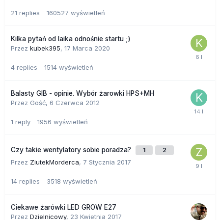
21
replies
160527
wyświetleń
Kilka pytań od laika odnośnie startu ;)
Przez
kubek395
,
17 Marca 2020
4
replies
1514
wyświetleń
Balasty GIB - opinie. Wybór żarowki HPS+MH
Przez Gość,
6 Czerwca 2012
1
reply
1956
wyświetleń
Czy takie wentylatory sobie poradza?
1
2
Przez
ZiutekMorderca
,
7 Stycznia 2017
14
replies
3518
wyświetleń
Ciekawe żarówki LED GROW E27
Przez
Dzielnicowy
,
23 Kwietnia 2017