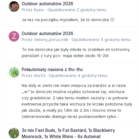
Outdoor automatów 2026
Przez
Rysiu
·
Opublikowano
2 godziny temu
Ja tez na początku myslałem, że to doniczka 🙂
Outdoor automatów 2026
Przez
zielony_porucznik
·
Opublikowano
4 godziny temu
To nie doniczka jak były młode to zrobiłem im ochronny
pierśćień z rury pcv maja dołek około 15-20l
Półautomaty nasiona z thc-thc
Przez
stix33
·
Opublikowano
4 godziny temu
Na doły w ziemi nie mam miejsca za bardzo a w razie
,,w" to doniczki można szybko schować np, wichura
czy gradobicie. 2 lata temu miałem sezony i w połowie
kwitnienia przyszła taka wichura że krzaki położone były
jak zboże, a miały po 1.8m do 2.3m i mocno mnie to
zdenerwowało dlatego teraz postanowiłem tylko...
3x mix Fast Buds, 1x Fat Bastard, 1x Blackberry
Moonrock, 1x White Rhino - 6x Automat