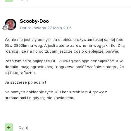
Scooby-Doo
Opublikowano
27 Maja 2015
Wcale nie jest zły pomysł. Ja osobiście używam takiej samej foto
65w 3800lm na weg. A jeśli auto to zarówno na weg jak i flo. Z tą
różnicą , że na flo dorzucam jeszcze coś o cieplejszej barwie.
Poza tym są to najlepsze
CFL
ki uwzględniając cena=jakość. A w
dodatku mają ograniczoną "nagrzewalność" właśnie dlatego , że
są fotograficzne.
Ja szczerze polecam !
Na samych dokładnie tych
CFL
kach zrobiłem 4 growy z
automatami i nigdy się nie zawiodłem.
Cytuj