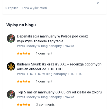
0
replies
1724
wyświetleń
Wpisy na blogu
Depenalizacja marihuany w Polsce pod coraz
większym znakiem zapytania
Przez
Macky
w
Blog Konopny Trawka
1 comment
Rudealis Skunk #2 oraz #3 XXL – recenzja odpornych
odmian outdoor od THC-THC
Przez
THC-THC
w
Blog Konopny THC-THC
1 comment
Top 5 nasion marihuany 60-65 dni od kiełka do zbioru
Przez
Macky
w
Blog Konopny Trawka
3 comments