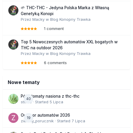
🌱 THC-THC - Jedyna Polska Marka z Własną
Genetyką Konopi
Przez
Macky
w
Blog Konopny Trawka
1 comment
Top 5 Nowoczesnych automatów XXL bogatych w
THC na outdoor 2026
Przez
Macky
w
Blog Konopny Trawka
6 comments
Nowe tematy
Półautomaty nasiona z thc-thc
40
stix33
· Started
5 Lipca
Outdoor automatów 2026
19
zielony_porucznik
· Started
7 Lipca