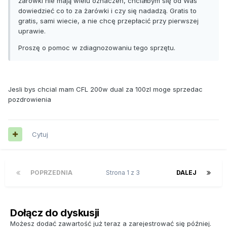
żarówki nie mają wielu oznaczeń, chciałbym się od Was
dowiedzieć co to za żarówki i czy się nadadzą. Gratis to
gratis, sami wiecie, a nie chcę przepłacić przy pierwszej
uprawie.
Proszę o pomoc w zdiagnozowaniu tego sprzętu.
Jesli bys chcial mam CFL 200w dual za 100zl moge sprzedac
pozdrowienia
Cytuj
POPRZEDNIA
Strona 1 z 3
DALEJ
Dołącz do dyskusji
Możesz dodać zawartość już teraz a zarejestrować się później.