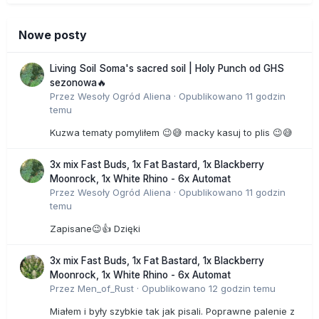
którą co roku umiera 7,6 tysiąca ludzi. Przepracowanie i zła
dieta dopiero są niebezpieczne – 365 tysięcy ofiar rocznie.
A marihuana? Zero ofiar.
Nowe posty
6. Dlaczego warto walczyć o zalegalizowanie marihuany?
Living Soil Soma's sacred soil | Holy Punch od GHS
sezonowa🔥
Walczę przede wszystkim o uświadomienie społeczeństwa,
Przez
Wesoły Ogród Aliena
·
Opublikowano
11 godzin
nie o samą legalizację. Żadnej korzyści z tego nie mam,
temu
narkotykowego biznesu nie prowadzę i nigdy nie założę, bo
Kuzwa tematy pomyliłem 😉😅 macky kasuj to plis 😉😅
jestem już za stary. Ale chciałbym przynajmniej końcówkę
swojego życia spędzić w kraju, w którym policja zajmuje się
czymś sensowniejszym niż ściganie kogoś za to, że ma w
3x mix Fast Buds, 1x Fat Bastard, 1x Blackberry
kieszeniach dwa skręty. Chciałbym też, żeby każdy, kto ma
Moonrock, 1x White Rhino - 6x Automat
ochotę zapalić marihuanę – tak jak ci, którzy mają ochotę
Przez
Wesoły Ogród Aliena
·
Opublikowano
11 godzin
napić się wina – mogli kupić ją z legalnego, sprawdzonego
temu
źródła i wiedzieć, co palą. Nie mówię nawet o wpływach z
Zapisane😉👍 Dzięki
akcyzy, które trafiałyby do budżetu państwa po legalizacji
miękkich narkotyków. Państwo samo traci na swojej
3x mix Fast Buds, 1x Fat Bastard, 1x Blackberry
głupocie. Ale tracą również ci, którzy chcą spokojnie
Moonrock, 1x White Rhino - 6x Automat
zrelaksować się po tygodniu pracy i nikomu nie szkodząc,
Przez
Men_of_Rust
·
Opublikowano
12 godzin temu
zapalić skręta: bo przy okazji narażają się na problemy z
prawem. I narażają też swoje zdrowie, gdyż nie wiedzą do
Miałem i były szybkie tak jak pisali. Poprawne palenie z
końca, co sprzedaje im diler. Myślę, że dla tych ludzi warto