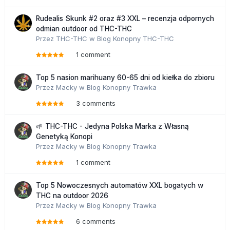
Histeria wokół marihuany, zapoczątkowana w latach
trzydziestych w Stanach, wzięła się prawdopodobnie z
Rudealis Skunk #2 oraz #3 XXL – recenzja odpornych
tego, że marihuana była popularna wśród imigrantów
odmian outdoor od THC-THC
meksykańskich. A że stwarzali oni pewne problemy, niechęć
Przez
THC-THC
w
Blog Konopny THC-THC
między Meksykanami a Amerykanami rosła. I zaczęto
podejrzliwie patrzeć również na marihuanę. A Europa ślepo
1 comment
podążyła za wielkim bratem zza oceanu i nikt tego nie
wyprostował do dzisiaj.
Top 5 nasion marihuany 60-65 dni od kiełka do zbioru
Przez
Macky
w
Blog Konopny Trawka
4. Jaka jest negatywna rola marihuany?
3 comments
Marihuana uzależnia, choć nie tak bardzo, jak wmawia się
społeczeństwu. Kilka procent osób, które sięgają po
marihuanę, uzależni się od niej. Osobiście nie do końca
🌱 THC-THC - Jedyna Polska Marka z Własną
wierzę, że to jest prawdziwe uzależnienie, bo jakoś ludzie
Genetyką Konopi
nie zabijają się o marihuanę, tak jak o heroinę. Jeśli zatem
Przez
Macky
w
Blog Konopny Trawka
siła uzależniająca marihuany jest mierna, a jej szkodliwość
1 comment
fizyczna niewielka, to doniesienia o tym, jaki to
niebezpieczny narkotyk, są nadmuchaną histerią. Ale faktem
Top 5 Nowoczesnych automatów XXL bogatych w
jest, że po marihuanie człowiek zachowuje się jak
THC na outdoor 2026
przygłupiasty wesołek, trudno też zapamiętuje, fatalnie się
Przez
Macky
w
Blog Konopny Trawka
uczy. Ale to mija. Chyba że ktoś pali po kilka skrętów
dziennie przez dłuższy czas – wtedy może nie minąć. U
6 comments
takich osób naprawdę zauważamy spadek poziomu