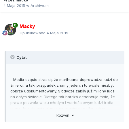
Przez
Macky
4 Maja 2015
w
Archiwum
Macky
Opublikowano
4 Maja 2015
Cytat
- Media często straszą, że marihuana doprowadza ludzi do
śmierci, a taki przypadek znamy jeden, i to wcale niezbyt
dobrze udokumentowany. Słodycze zabiły już miliony ludzi
na całym świecie. Dlatego tak bardzo denerwuje mnie, że
prawo pozwala wielu młodym i wartościowym ludzi trafia
przez do więzienia albo przynajmniej musi tłuc się po
sądach. Absurd – mówi prof. Jerzy Vetulani, neurobiolog,
Rozwiń
najbardziej znany w Polsce zwolennik legalizacji marihuany.