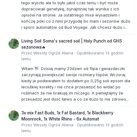
tego wyszło ale to było jakiś czas temu i być może
walczyć o legalizację.
dopracowali genetykę, bynajmniej tak wynika z ich
opisów na stronie. Ja ostatniego mixa wysadzilem i
Fragmenty wypowiedzi profesora Vetulaniego pochodzą z
kończę póki co z nimi przygodę bo mam i sezonów dużo
książki "Bez ograniczeń. Jak rządzi nami mózg", wywiadu
i sporo automatów od Bud Voyage. Jak chcesz dużo i...
rzeki Marii Mazurek ze słynnym neurobiologiem.
Living Soil Soma's sacred soil | Holy Punch od GHS
sezonowa🔥
Przez
Wesoły Ogród Aliena
·
Opublikowano
13 godzin
temu
Witam 👋 Dzisiaj mamy 23dzien od flipa i gwiazdeczki
zaczynają powiększać swoje rozmiary topów. Wczoraj
kiedy je podlewałem to dodałem po 0,25g soli epsom dla
leciutkiej korekty i nie chce przesadzić bo widać po
roślinach że nie brakuję im niczego. A pamiętajmy że
przesadzić jest dość łatwo a co za dużo to nie zdrowo...
3x mix Fast Buds, 1x Fat Bastard, 1x Blackberry
Moonrock, 1x White Rhino - 6x Automat
Przez
Wesoły Ogród Aliena
·
Opublikowano
13 godzin
temu