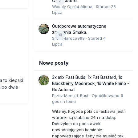
7
GMO Auto x1
Wesoły Ogród Aliena
· Started
28
Lipca
Outdoorowe automatyczne
zmagania Smaka.
10
SmakMaroca999
· Started
4
Lipca
Nowe posty
3x mix Fast Buds, 1x Fat Bastard, 1x
 to kiepski
Blackberry Moonrock, 1x White Rhino -
albo dwie
6x Automat
Przez
Men_of_Rust
·
Opublikowano
6
godzin temu
Witamy. Pogoda póki co łaskawa jest i
warunki są stabilne 24h na dobę.
Dołożyłem do podstawek
nawadniających kamienie
napowietrzające żeby nie musieć tak