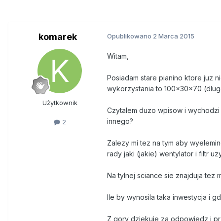
komarek
Opublikowano
2 Marca 2015
Witam,
Posiadam stare pianino ktore juz 
wykorzystania to 100x30x70 (dl
Użytkownik
Czytalem duzo wpisow i wychodzi 
innego?
2
Zalezy mi tez na tym aby wyelem
rady jaki (jakie) wentylator i filtr uz
Na tylnej sciance sie znajduja tez
Ile by wynosila taka inwestycja i g
Z gory dziekuje za odpowiedz i p