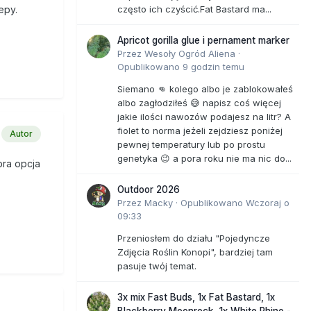
często ich czyścić.Fat Bastard ma...
epy.
Apricot gorilla glue i pernament marker
Przez
Wesoły Ogród Aliena
·
Opublikowano
9 godzin temu
Siemano 👊 kolego albo je zablokowałeś
albo zagłodziłeś 😅 napisz coś więcej
jakie ilości nawozów podajesz na litr? A
fiolet to norma jeżeli zejdziesz poniżej
Autor
pewnej temperatury lub po prostu
genetyka 😉 a pora roku nie ma nic do...
bra opcja
Outdoor 2026
Przez
Macky
·
Opublikowano
Wczoraj o
09:33
Przeniosłem do działu "Pojedyncze
Zdjęcia Roślin Konopi", bardziej tam
pasuje twój temat.
3x mix Fast Buds, 1x Fat Bastard, 1x
Blackberry Moonrock, 1x White Rhino -