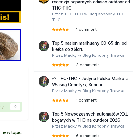
recenzja odpornych odmian outdoor od
THC-THC
Przez
THC-THC
w
Blog Konopny THC-
THC
1 comment
Top 5 nasion marihuany 60-65 dni od
kiełka do zbioru
Przez
Macky
w
Blog Konopny Trawka
3 comments
🌱 THC-THC - Jedyna Polska Marka z
Własną Genetyką Konopi
Przez
Macky
w
Blog Konopny Trawka
1 comment
cy
0
Top 5 Nowoczesnych automatów XXL
bogatych w THC na outdoor 2026
Przez
Macky
w
Blog Konopny Trawka
t new topic
6 comments