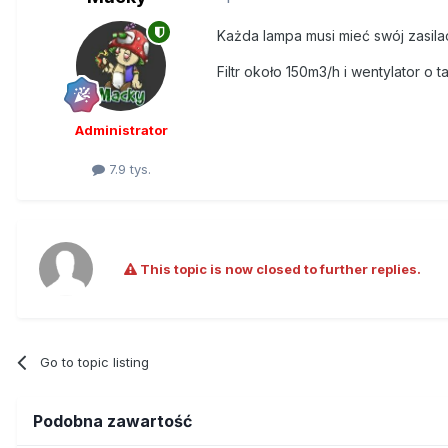
Każda lampa musi mieć swój zasila
Filtr około 150m3/h i wentylator o
Administrator
7.9 tys.
This topic is now closed to further replies.
Go to topic listing
Podobna zawartość