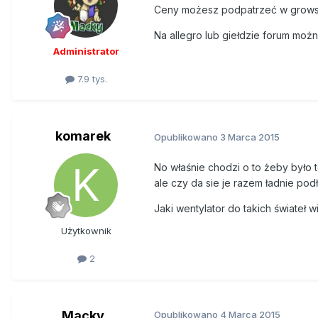
Ceny możesz podpatrzeć w growsh
Na allegro lub giełdzie forum możn
Administrator
7.9 tys.
komarek
Opublikowano
3 Marca 2015
No właśnie chodzi o to żeby było 
ale czy da sie je razem ładnie po
Jaki wentylator do takich świateł 
Użytkownik
2
Macky
Opublikowano
4 Marca 2015