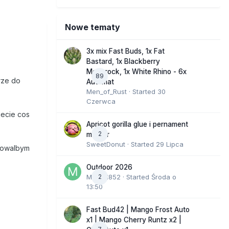
Nowe tematy
3x mix Fast Buds, 1x Fat
Bastard, 1x Blackberry
Moonrock, 1x White Rhino - 6x
89
rze do
Automat
Men_of_Rust
· Started
30
Czerwca
jecie cos
Apricot gorilla glue i pernament
2
marker
SweetDonut
· Started
29 Lipca
ebowalbym
Outdoor 2026
Marcel852
2
· Started
Środa o
13:50
Fast Bud42 | Mango Frost Auto
x1 | Mango Cherry Runtz x2 |