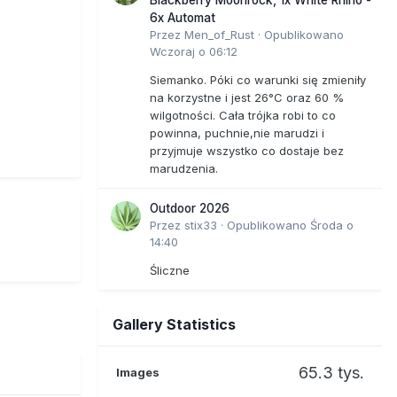
6x Automat
Przez
Men_of_Rust
·
Opublikowano
Wczoraj o 06:12
Siemanko. Póki co warunki się zmieniły
na korzystne i jest 26°C oraz 60 %
wilgotności. Cała trójka robi to co
powinna, puchnie,nie marudzi i
przyjmuje wszystko co dostaje bez
marudzenia.
Outdoor 2026
Przez
stix33
·
Opublikowano
Środa o
14:40
Śliczne
Gallery Statistics
65.3 tys.
Images