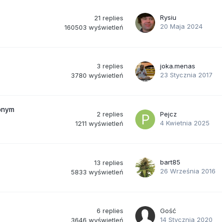
Rysiu
21
replies
20 Maja 2024
160503
wyświetleń
3
replies
joka.menas
23 Stycznia 2017
3780
wyświetleń
wonym
2
replies
Pejcz
4 Kwietnia 2025
1211
wyświetleń
bart85
13
replies
26 Września 2016
5833
wyświetleń
6
replies
Gość
14 Stycznia 2020
3646
wyświetleń