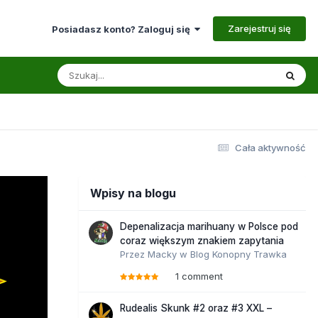
Zarejestruj się
Posiadasz konto? Zaloguj się
Cała aktywność
Wpisy na blogu
Depenalizacja marihuany w Polsce pod
coraz większym znakiem zapytania
Przez
Macky
w
Blog Konopny Trawka
1 comment
Rudealis Skunk #2 oraz #3 XXL –