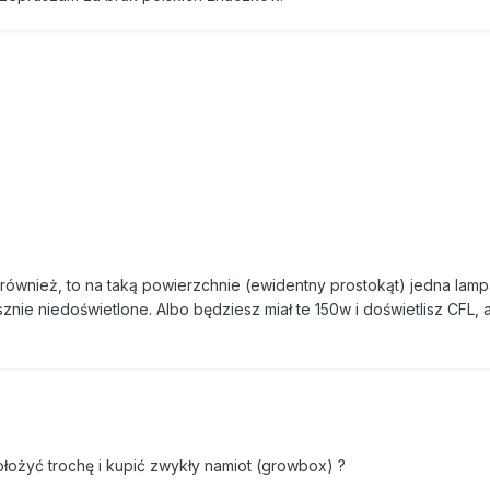
ównież, to na taką powierzchnie (ewidentny prostokąt) jedna lampa
nie niedoświetlone. Albo będziesz miał te 150w i doświetlisz CFL, 
dołożyć trochę i kupić zwykły namiot (growbox) ?