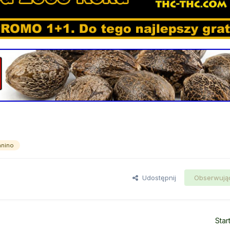
anino
Udostępnij
Obserwują
Star