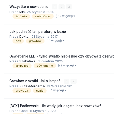
Wszystko o oświetleniu
1
2
3
Przez
Miś
,
25 Stycznia 2014
(i 12 więcej)
żarówka
świetlówka
Jak podnieść temperaturę w boxie
Przez
Dextor
,
21 Stycznia 2017
(i 1 więcej)
box
growbox
Oświetlenie LED - tylko światlo niebieskie czy obydwa z czer
Przez
Szakalaka
,
3 Kwietnia 2025
(i 2 więcej)
lampa led
oświetlenie
Growbox z szafki. Jaka lampa?
1
2
Przez
ZiutekMorderca
,
13 Września 2016
(i 1 więcej)
growbox
szafa
[BOX] Podlewanie - ile wody, jak często, bez nawozów?
Przez Gość,
11 Stycznia 2020