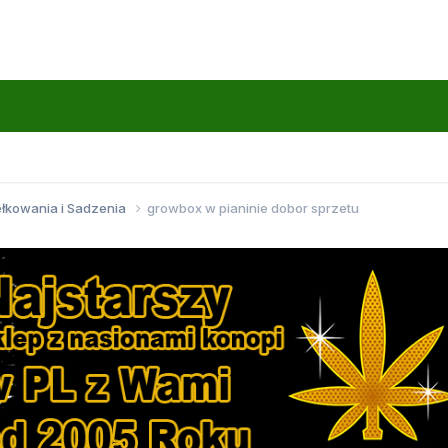
ełkowania i Sadzenia
growbox w pianinie dobor sprzetu