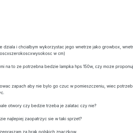
nie dziala i chcialbym wykorzystac jego wnetrze jako growbox, wnet
ugoscxszerokoscxwysokosc w cm)
mi na to ze potrzebna bedzie lampka hps 150w, czy moze proponu
inowac zapach aby nie bylo go czuc w pomieszczeniu, wiec potrz
yc.
 male otwory czy bedzie trzeba je zalatac czy nie?
dzie najlepiej zaopatrzyc sie w taki sprzet?
rzepraszam za brak polskich znaczkow.