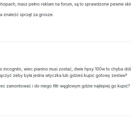
opach, masz pełno reklam na forum, są to sprawdzone pewne skl
a znaleźć sprzęt za grosze.
to incognito, wiec pianino musi zostać, dwie hpsy 100w to chyba do
dłączyć zeby była jedna wtyczka lub gdzieś kupić gotowy zestaw?
wiec zamontować i do niego filtr węglowym gdzie najlepiej go kupić?