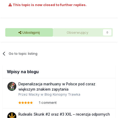
This topic is now closed to further replies.
Udostępnij
Obserwujący
0
Go to topic listing
Wpisy na blogu
Depenalizacja marihuany w Polsce pod coraz
większym znakiem zapytania
Przez
Macky
w
Blog Konopny Trawka
1 comment
Rudealis Skunk #2 oraz #3 XXL – recenzja odpornych