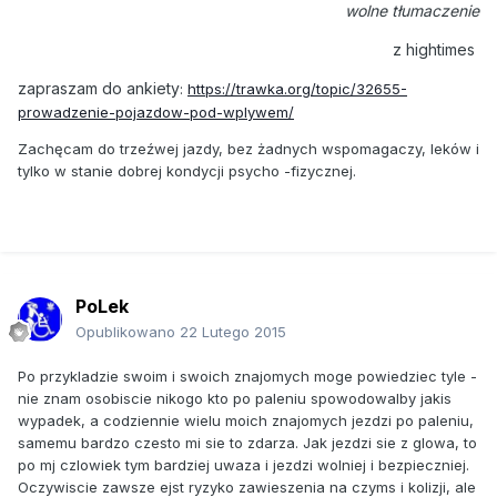
wolne tłumaczenie
z hightimes
zapraszam do ankiety
:
https://trawka.org/topic/32655-
prowadzenie-pojazdow-pod-wplywem/
Zachęcam do trzeźwej jazdy, bez żadnych wspomagaczy, leków i
tylko w stanie dobrej kondycji psycho -fizycznej.
PoLek
Opublikowano
22 Lutego 2015
Po przykladzie swoim i swoich znajomych moge powiedziec tyle -
nie znam osobiscie nikogo kto po paleniu spowodowalby jakis
wypadek, a codziennie wielu moich znajomych jezdzi po paleniu,
samemu bardzo czesto mi sie to zdarza. Jak jezdzi sie z glowa, to
po mj czlowiek tym bardziej uwaza i jezdzi wolniej i bezpieczniej.
Oczywiscie zawsze ejst ryzyko zawieszenia na czyms i kolizji, ale