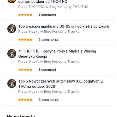
odmian outdoor od THC-THC
Przez
THC-THC
w
Blog Konopny THC-THC
1 comment
Top 5 nasion marihuany 60-65 dni od kiełka do zbioru
Przez
Macky
w
Blog Konopny Trawka
3 comments
🌱 THC-THC - Jedyna Polska Marka z Własną
Genetyką Konopi
Przez
Macky
w
Blog Konopny Trawka
1 comment
Top 5 Nowoczesnych automatów XXL bogatych w
THC na outdoor 2026
Przez
Macky
w
Blog Konopny Trawka
6 comments
Nowe tematy