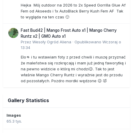
Hejka Mój outdoor na 2026 to 2x Speed Gorrilla Glue Af
Fem od Akseeds i 1x AutoBlack Berry Kush Fem AF Tak
to wygląda na ten czas 🙂
Fast Bud42 | Mango Frost Auto x1 | Mango Cherry
Runtz x2 | GMO Auto x1
Przez
Wesoły Ogród Aliena
·
Opublikowano
Wczoraj o
13:34
Elo👊 i tu wstawiam foty z przed chwili i muszę przyznać
że maleństwa się rozkręcają i mam już jedną faworytkę i
na pewno widzicie o którą mi chodzi😉. Tak to jest
właśnie Mango Cherry Runtz i wyraźnie jest do przodu
od pozostałych. Pozdro mordki wędzone 😉 🤣
Gallery Statistics
Images
65.3 tys.