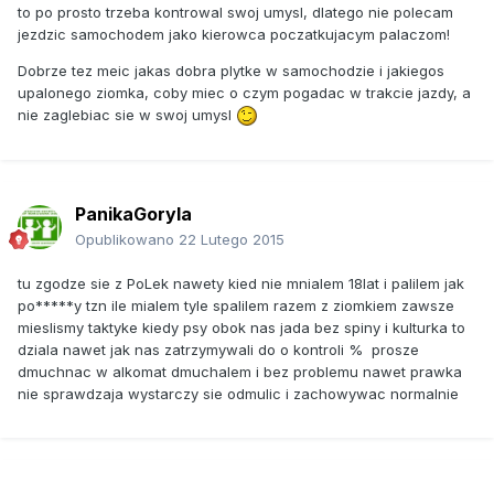
to po prosto trzeba kontrowal swoj umysl, dlatego nie polecam
jezdzic samochodem jako kierowca poczatkujacym palaczom!
Dobrze tez meic jakas dobra plytke w samochodzie i jakiegos
upalonego ziomka, coby miec o czym pogadac w trakcie jazdy, a
nie zaglebiac sie w swoj umysl
PanikaGoryla
Opublikowano
22 Lutego 2015
tu zgodze sie z PoLek nawety kied nie mnialem 18lat i palilem jak
po*****y tzn ile mialem tyle spalilem razem z ziomkiem zawsze
mieslismy taktyke kiedy psy obok nas jada bez spiny i kulturka to
dziala nawet jak nas zatrzymywali do o kontroli % prosze
dmuchnac w alkomat dmuchalem i bez problemu nawet prawka
nie sprawdzaja wystarczy sie odmulic i zachowywac normalnie