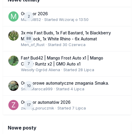
Outdoor 2026
2
Marcel852
· Started
Wczoraj o 13:50
3x mix Fast Buds, 1x Fat Bastard, 1x Blackberry
88
Moonrock, 1x White Rhino - 6x Automat
Men_of_Rust
· Started
30 Czerwca
Fast Bud42 | Mango Frost Auto x1 | Mango
7
Cherry Runtz x2 | GMO Auto x1
Wesoły Ogród Aliena
· Started
28 Lipca
Outdoorowe automatyczne zmagania Smaka.
10
SmakMaroca999
· Started
4 Lipca
Outdoor automatów 2026
17
zielony_porucznik
· Started
7 Lipca
Nowe posty