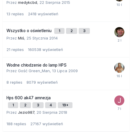
Przez
medykcbd
,
22 Sierpnia 2015
13
replies
2418
wyświetleń
Wszystko o oświetleniu
1
2
3
Przez
Miś
,
25 Stycznia 2014
21
replies
160538
wyświetleń
Wodne chłodzenie do lamp HPS
Przez Gość Green_Man,
13 Lipca 2009
8
replies
8079
wyświetleń
Hps 600 ak47 amnezja
1
2
3
4
19
Przez
Jezio987
,
20 Sierpnia 2018
188
replies
27167
wyświetleń