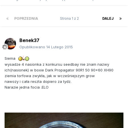
POPRZEDNIA
Strona 1 z 2
DALEJ
Benek37
Opublikowano
14 Lutego 2015
Siema
wysadze 4 nasionka z konkursu seedbay nie znam nazwy
ich(nasionek) w boxie
Dark Propagator 90R1 50 90x60 XH90
ziemia torfowa zwykła, jak w wcześniejszym grow
nawozy i cała reszta dopiero za tydz.
Narazie jedna focia .ELO