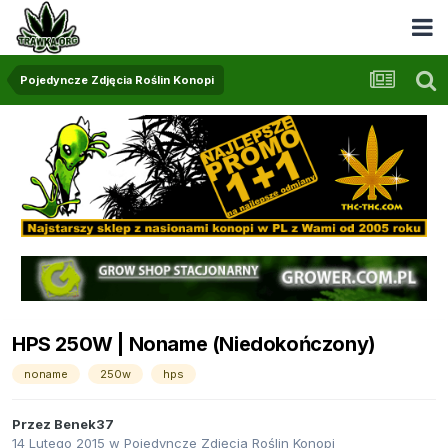
Pojedyncze Zdjęcia Roślin Konopi
HPS 250W | Noname (Niedokończony)
noname
250w
hps
Przez
Benek37
14 Lutego 2015
w
Pojedyncze Zdjęcia Roślin Konopi