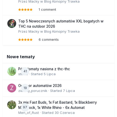
Przez
Macky
w
Blog Konopny Trawka
1 comment
Top 5 Nowoczesnych automatów XXL bogatych w
THC na outdoor 2026
Przez
Macky
w
Blog Konopny Trawka
6 comments
Nowe tematy
Półautomaty nasiona z thc-thc
41
stix33
· Started
5 Lipca
Outdoor automatów 2026
19
zielony_porucznik
· Started
7 Lipca
3x mix Fast Buds, 1x Fat Bastard, 1x Blackberry
97
Moonrock, 1x White Rhino - 6x Automat
Men_of_Rust
· Started
30 Czerwca