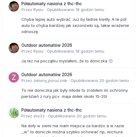
Półautomaty nasiona z thc-thc
Przez
Rysiu
·
Opublikowano
18 godzin temu
Chyba lepiej auto wybrać. Juz by ładnie kwitły. A te pół
auto to chyba bardziej jak sezonówki są, takie wrażenie
odnoszę.
Outdoor automatów 2026
Przez
Rysiu
·
Opublikowano
18 godzin temu
Ja tez na początku myslałem, że to doniczka 🙂
Outdoor automatów 2026
Przez
zielony_porucznik
·
Opublikowano
20 godzin temu
To nie doniczka jak były młode to zrobiłem im ochronny
pierśćień z rury pcv maja dołek około 15-20l
Półautomaty nasiona z thc-thc
Przez
stix33
·
Opublikowano
20 godzin temu
Na doły w ziemi nie mam miejsca za bardzo a w razie
,,w" to doniczki można szybko schować np, wichura