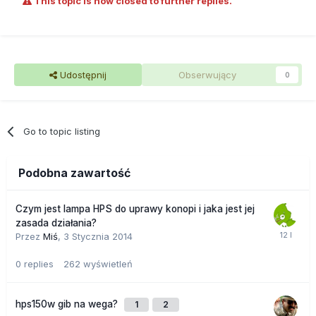
This topic is now closed to further replies.
Udostępnij
Obserwujący
0
Go to topic listing
Podobna zawartość
Czym jest lampa HPS do uprawy konopi i jaka jest jej
zasada działania?
Przez
Miś
,
3 Stycznia 2014
0
replies
262
wyświetleń
hps150w gib na wega?
1
2