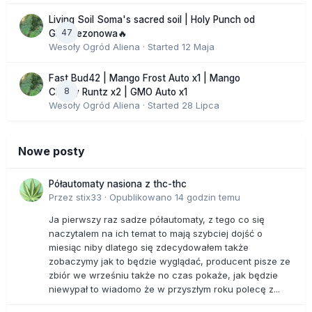
Living Soil Soma's sacred soil | Holy Punch od
47
GHS sezonowa🔥
Wesoły Ogród Aliena
· Started
12 Maja
Fast Bud42 | Mango Frost Auto x1 | Mango
8
Cherry Runtz x2 | GMO Auto x1
Wesoły Ogród Aliena
· Started
28 Lipca
Nowe posty
Półautomaty nasiona z thc-thc
Przez
stix33
·
Opublikowano
14 godzin temu
Ja pierwszy raz sadze półautomaty, z tego co się
naczytalem na ich temat to mają szybciej dojść o
miesiąc niby dlatego się zdecydowałem także
zobaczymy jak to będzie wyglądać, producent pisze ze
zbiór we wrześniu także no czas pokaże, jak będzie
niewypał to wiadomo że w przyszłym roku polecę z...