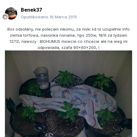
Benek37
Opublikowano
16 Marca 2015
Box odesłany, nie polecam nikomu, za niski xd to uzupełnie info
ziemia torfowa, nasionka noname, hps 250w, 18/6 za tydzien
12/12, nawozy : BIOHUMUS mowcie co chcecie ale na weg mi
odpowiada, szafa 90x60x200, l