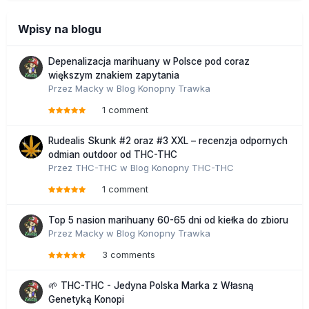
Wpisy na blogu
Depenalizacja marihuany w Polsce pod coraz
większym znakiem zapytania
Przez
Macky
w
Blog Konopny Trawka
1 comment
Rudealis Skunk #2 oraz #3 XXL – recenzja odpornych
odmian outdoor od THC-THC
Przez
THC-THC
w
Blog Konopny THC-THC
1 comment
Top 5 nasion marihuany 60-65 dni od kiełka do zbioru
Przez
Macky
w
Blog Konopny Trawka
3 comments
🌱 THC-THC - Jedyna Polska Marka z Własną
Genetyką Konopi