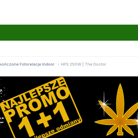
kończone Fotorelacje Indoor
HPS 250W | The Doctor