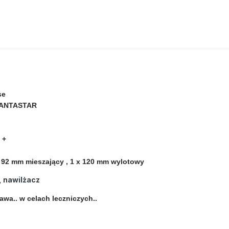
se
LANTASTAR
 +
 92 mm mieszający , 1 x 120 mm wylotowy
, nawilżacz
awa.. w celach leczniczych..