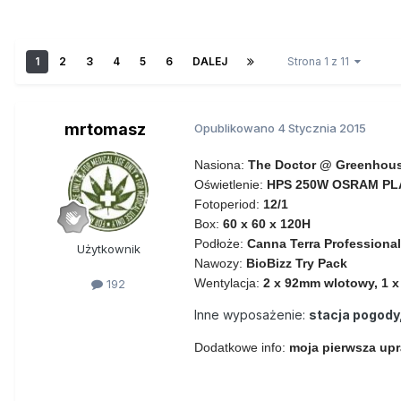
1
2
3
4
5
6
DALEJ
Strona 1 z 11
mrtomasz
Opublikowano
4 Stycznia 2015
Nasiona:
The Doctor @ Greenhou
Oświetlenie:
HPS 250W OSRAM P
Fotoperiod:
12/1
Box:
60 x 60 x 120H
Podłoże:
Canna Terra Professional
Użytkownik
Nawozy:
BioBizz Try Pack
Wentylacja:
2 x 92mm wlotowy, 1 x
192
Inne wyposażenie:
stacja pogody
Dodatkowe info:
moja pierwsza upr