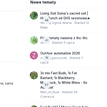
Nowe tematy
Living Soil Soma's sacred soil |
Holy Punch od GHS sezonowa🔥
48
Wesoły Ogród Aliena
· Started
12
Maja
Półautomaty nasiona z thc-thc
41
stix33
· Started
5 Lipca
Outdoor automatów 2026
zielony_porucznik
19
· Started
7
Lipca
3x mix Fast Buds, 1x Fat
Bastard, 1x Blackberry
Moonrock, 1x White Rhino - 6x
ów, sama
97
Automat
Men_of_Rust
· Started
30
Czerwca