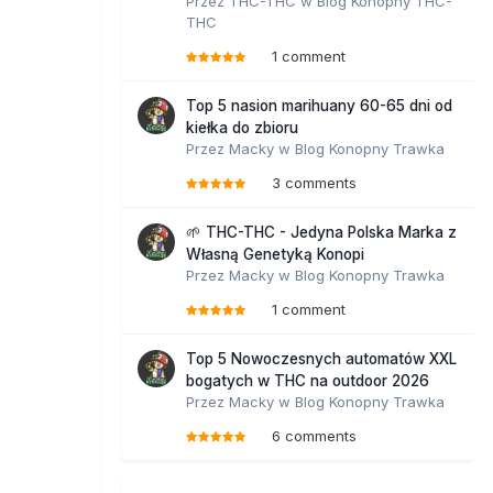
Przez
THC-THC
w
Blog Konopny THC-
THC
1 comment
Top 5 nasion marihuany 60-65 dni od
kiełka do zbioru
Przez
Macky
w
Blog Konopny Trawka
3 comments
🌱 THC-THC - Jedyna Polska Marka z
Własną Genetyką Konopi
Przez
Macky
w
Blog Konopny Trawka
1 comment
Top 5 Nowoczesnych automatów XXL
bogatych w THC na outdoor 2026
Przez
Macky
w
Blog Konopny Trawka
6 comments