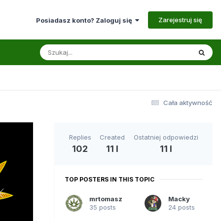
Zarejestruj się
Posiadasz konto? Zaloguj się
Cała aktywność
Replies
Created
Ostatniej odpowiedzi
102
11 l
11 l
TOP POSTERS IN THIS TOPIC
mrtomasz
Macky
35 posts
24 posts