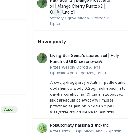
Fast Bud42 | Mango Frost Auto
x1 | Mango Cherry Runtz x2 |
8
GMO Auto x1
Wesoły Ogród Aliena
· Started
28
Lipca
Nowe posty
Living Soil Soma's sacred soil | Holy
Punch od GHS sezonowa🔥
Przez
Wesoły Ogród Aliena
·
Opublikowano
1 godzinę temu
A swoją drogą przy ostatnim podlewaniu
dodałem do wody 0,25g/l soli epsom i to
dawka korekcyjna. Chciałem zobaczyć
jak zareagują dziewczyny i muszę
przyznać że jest ok. 24dzien flipa i
Autor
wszystkie dni od kiełka to jest dziś...
Półautomaty nasiona z thc-thc
Przez
stix33
·
Opublikowano
17 godzin