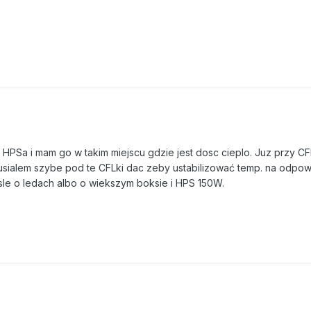
HPSa i mam go w takim miejscu gdzie jest dosc cieplo. Juz przy C
usialem szybe pod te CFLki dac zeby ustabilizować temp. na odpo
le o ledach albo o wiekszym boksie i HPS 150W.