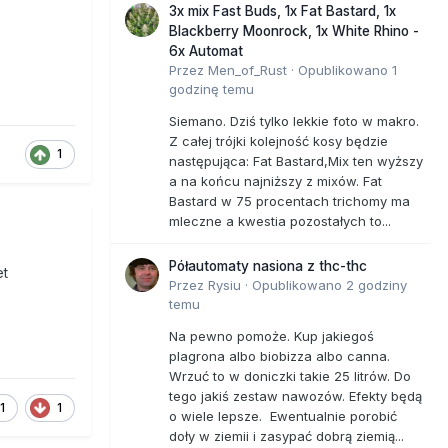
3x mix Fast Buds, 1x Fat Bastard, 1x
Blackberry Moonrock, 1x White Rhino -
6x Automat
Przez
Men_of_Rust
·
Opublikowano
1
godzinę temu
Siemano. Dziś tylko lekkie foto w makro.
Z całej trójki kolejność kosy będzie
1
następująca: Fat Bastard,Mix ten wyższy
a na końcu najniższy z mixów. Fat
Bastard w 75 procentach trichomy ma
mleczne a kwestia pozostałych to...
Półautomaty nasiona z thc-thc
et
Przez
Rysiu
·
Opublikowano
2 godziny
temu
Na pewno pomoże. Kup jakiegoś
plagrona albo biobizza albo canna.
Wrzuć to w doniczki takie 25 litrów. Do
tego jakiś zestaw nawozów. Efekty będą
1
1
o wiele lepsze. Ewentualnie porobić
doły w ziemii i zasypać dobrą ziemią...