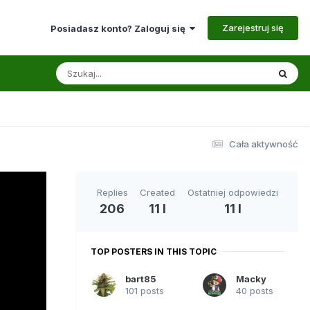
Zarejestruj się
Posiadasz konto? Zaloguj się
Cała aktywność
Replies
Created
Ostatniej odpowiedzi
206
11 l
11 l
TOP POSTERS IN THIS TOPIC
bart85
Macky
101 posts
40 posts