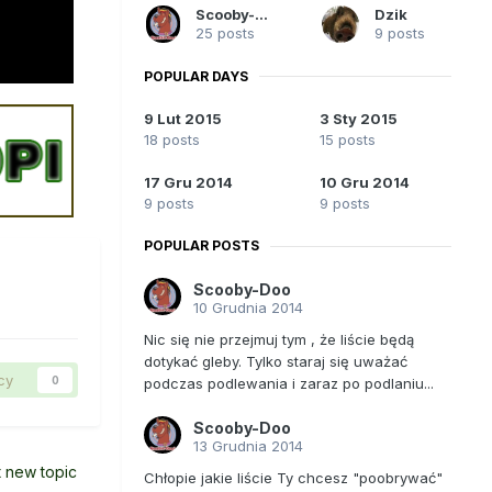
Scooby-Doo
Dzik
25 posts
9 posts
POPULAR DAYS
9 Lut 2015
3 Sty 2015
18 posts
15 posts
17 Gru 2014
10 Gru 2014
9 posts
9 posts
POPULAR POSTS
Scooby-Doo
10 Grudnia 2014
Nic się nie przejmuj tym , że liście będą
dotykać gleby. Tylko staraj się uważać
cy
0
podczas podlewania i zaraz po podlaniu...
Scooby-Doo
13 Grudnia 2014
t new topic
Chłopie jakie liście Ty chcesz "poobrywać"