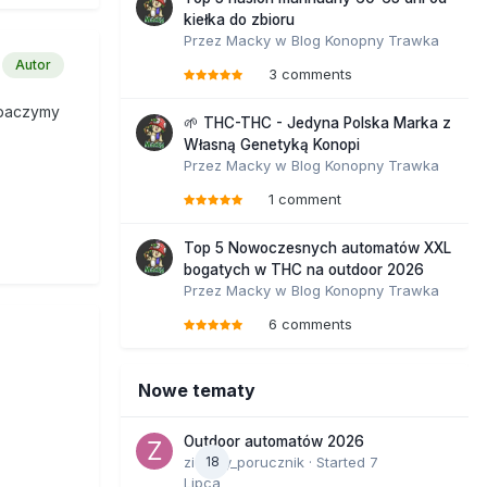
kiełka do zbioru
Przez
Macky
w
Blog Konopny Trawka
Autor
3 comments
Zobaczymy
🌱 THC-THC - Jedyna Polska Marka z
Własną Genetyką Konopi
Przez
Macky
w
Blog Konopny Trawka
1 comment
Top 5 Nowoczesnych automatów XXL
bogatych w THC na outdoor 2026
Przez
Macky
w
Blog Konopny Trawka
6 comments
Nowe tematy
Outdoor automatów 2026
zielony_porucznik
18
· Started
7
Lipca