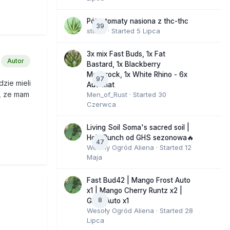
Półautomaty nasiona z thc-thc
39
stix33
· Started
5 Lipca
3x mix Fast Buds, 1x Fat
Autor
Bastard, 1x Blackberry
Moonrock, 1x White Rhino - 6x
97
dzie mieli
Automat
j, ze mam
Men_of_Rust
· Started
30
Czerwca
Living Soil Soma's sacred soil |
Holy Punch od GHS sezonowa🔥
47
Wesoły Ogród Aliena
· Started
12
Maja
Fast Bud42 | Mango Frost Auto
x1 | Mango Cherry Runtz x2 |
8
GMO Auto x1
Wesoły Ogród Aliena
· Started
28
Lipca