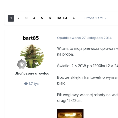
1
2
3
4
5
6
DALEJ
Strona 1 z 21
bart85
Opublikowano
27 Listopada 2014
Witam, to moja pierwsza uprawa i
na próbę.
Światlo: 2 x 20W po 1200lm i 2 x 
Ukończony growlog
Box ze sklejki i kantówek o wym
bialo.
1.7 tys.
Filt weglowy wlasnej roboty na w
drugi 12x12cm.