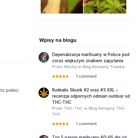
Wpisy na blogu
Depenalizacja marihuany w Polsce pod
coraz większym znakiem zapytania
Przez
Macky
w
Blog Konopny Trawka
1 comment
to poleci
Rudealis Skunk #2 oraz #3 XXL –
recenzja odpornych odmian outdoor od
THC-THC
Przez
THC-THC
w
Blog Konopny THC-
THC
1 comment
Top 5 nasion marihuany 60-65 dni od