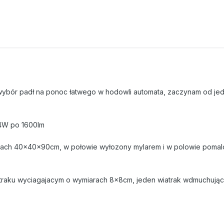
 wybór padł na ponoc łatwego w hodowli automata, zaczynam od jed
24W po 1600lm
iarach 40x40x90cm, w połowie wyłozony mylarem i w polowie poma
iatraku wyciagajacym o wymiarach 8x8cm, jeden wiatrak wdmuchują