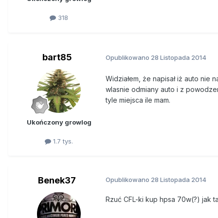
318
bart85
Opublikowano
28 Listopada 2014
Widziałem, że napisał iż auto nie 
wlasnie odmiany auto i z powodze
tyle miejsca ile mam.
Ukończony growlog
1.7 tys.
Benek37
Opublikowano
28 Listopada 2014
Rzuć CFL-ki kup hpsa 70w(?) jak tak