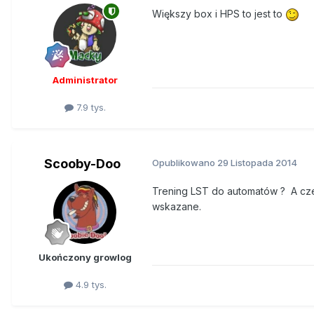
Większy box i HPS to jest to
Administrator
7.9 tys.
Scooby-Doo
Opublikowano
29 Listopada 2014
Trening LST do automatów ? A cze
wskazane.
Ukończony growlog
4.9 tys.