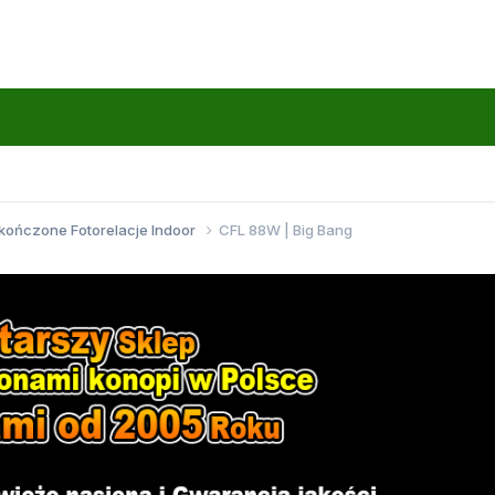
kończone Fotorelacje Indoor
CFL 88W | Big Bang