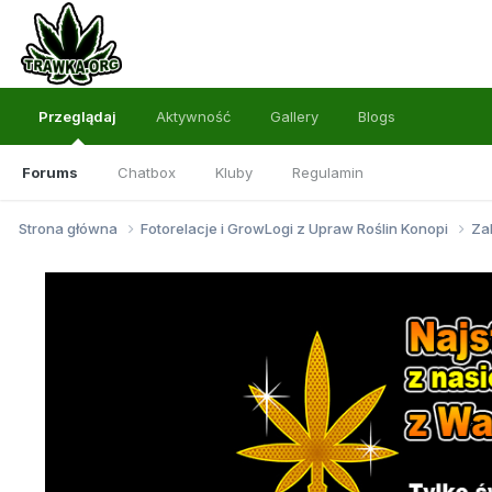
Przeglądaj
Aktywność
Gallery
Blogs
Forums
Chatbox
Kluby
Regulamin
Strona główna
Fotorelacje i GrowLogi z Upraw Roślin Konopi
Za