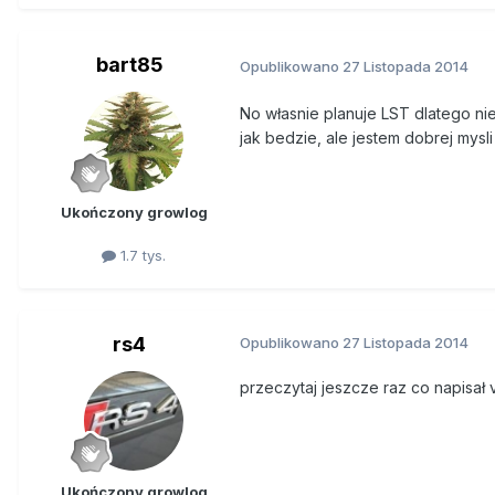
bart85
Opublikowano
27 Listopada 2014
No własnie planuje LST dlatego ni
jak bedzie, ale jestem dobrej mysl
Ukończony growlog
1.7 tys.
rs4
Opublikowano
27 Listopada 2014
przeczytaj jeszcze raz co napisał v
Ukończony growlog