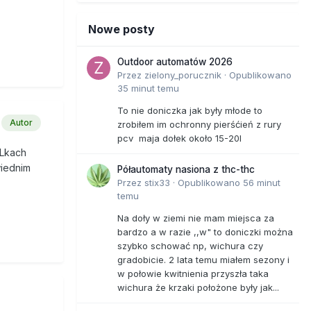
Nowe posty
Outdoor automatów 2026
Przez
zielony_porucznik
·
Opublikowano
35 minut temu
To nie doniczka jak były młode to
Autor
zrobiłem im ochronny pierśćień z rury
pcv maja dołek około 15-20l
FLkach
wiednim
Półautomaty nasiona z thc-thc
Przez
stix33
·
Opublikowano
56 minut
temu
Na doły w ziemi nie mam miejsca za
bardzo a w razie ,,w" to doniczki można
szybko schować np, wichura czy
gradobicie. 2 lata temu miałem sezony i
w połowie kwitnienia przyszła taka
wichura że krzaki położone były jak...