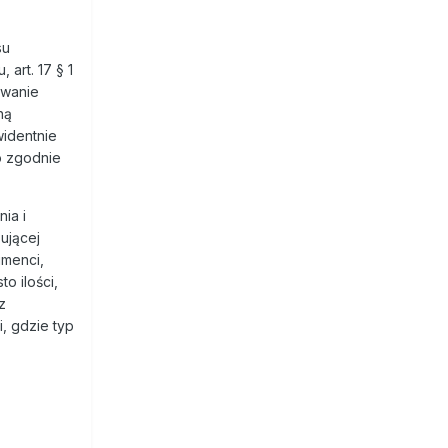
su
art. 17 § 1
owanie
hą
widentnie
o zgodnie
ia i
ującej
umenci,
o ilości,
z
, gdzie typ