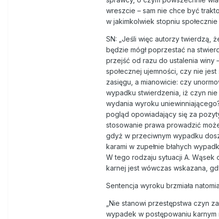
wreszcie – sam nie chce być trakt
w jakimkolwiek stopniu społeczni
SN: „Jeśli więc autorzy twierdzą, 
będzie mógł poprzestać na stwierd
przejść od razu do ustalenia winy
społecznej ujemności, czy nie jest
zasięgu, a mianowicie: czy unormowa
wypadku stwierdzenia, iż czyn nie
wydania wyroku uniewinniającego?
pogląd opowiadający się za pozyty
stosowanie prawa prowadzić może do
gdyż w przeciwnym wypadku doszł
karami w zupełnie błahych wypad
W tego rodzaju sytuacji A. Wąsek 
karnej jest wówczas wskazana, gdy 
Sentencja wyroku brzmiała natomia
„Nie stanowi przestępstwa czyn za
wypadek w postępowaniu karnym na