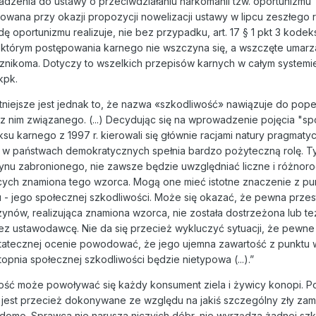
dzenia do ustawy o przeciwdziałaniu narkomanii tzw. oportunizmu
owana przy okazji propozycji nowelizacji ustawy w lipcu zeszłego r
 oportunizmu realizuje, nie bez przypadku, art. 17 § 1 pkt 3 kodek
 którym postępowania karnego nie wszczyna się, a wszczęte umarz
 znikoma. Dotyczy to wszelkich przepisów karnych w całym systemi
kpk.
tniejsze jest jednak to, że nazwa «szkodliwość» nawiązuje do pop
 nim związanego. (...) Decydując się na wprowadzenie pojęcia "sp
u karnego z 1997 r. kierowali się głównie racjami natury pragmatyczn
 w państwach demokratycznych spełnia bardzo pożyteczną rolę. T
nu zabronionego, nie zawsze będzie uwzględniać liczne i różnor
ych znamiona tego wzorca. Mogą one mieć istotne znaczenie z pu
u - jego społecznej szkodliwości. Może się okazać, że pewna prze
zynów, realizująca znamiona wzorca, nie została dostrzeżona lub te
ez ustawodawcę. Nie da się przecież wykluczyć sytuacji, że pewn
tatecznej ocenie powodować, że jego ujemna zawartość z punktu 
nia społecznej szkodliwości będzie nietypowa (...).”
ość może powoływać się każdy konsument ziela i żywicy konopi. P
 jest przecież dokonywane ze względu na jakiś szczególny zły zam
omo. Sprawca nie narusza niczyich dóbr, nie wyrządza żadnej sz