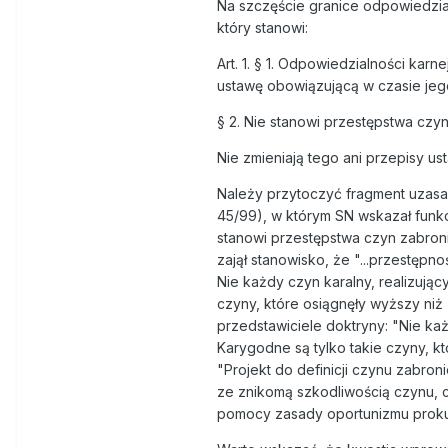
Na szczęście granice odpowiedzia
który stanowi:
Art. 1. § 1. Odpowiedzialności kar
ustawę obowiązującą w czasie jeg
§ 2. Nie stanowi przestępstwa czy
Nie zmieniają tego ani przepisy u
Należy przytoczyć fragment uzasa
45/99), w którym SN wskazał funkc
stanowi przestępstwa czyn zabroni
zajął stanowisko, że "...przestępn
Nie każdy czyn karalny, realizują
czyny, które osiągnęły wyższy niż 
przedstawiciele doktryny: "Nie ka
Karygodne są tylko takie czyny, kt
"Projekt do definicji czynu zabro
ze znikomą szkodliwością czynu, 
pomocy zasady oportunizmu proku