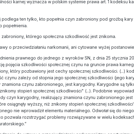
lności karnej wyznacza w polskim systemie prawa art. 1 kodeksu k
nej podlega ten tylko, kto popełnia czyn zabroniony pod groźbą kary
o popełnienia.
n zabroniony, którego społeczna szkodliwość jest znikoma.
stawy o przeciwdziałaniu narkomanii, ani cytowane wyżej postanowie
dnienia prawnego do jednego z wyroków SN, z dnia 25 stycznia 2
ję pojęcia szkodliwości społecznej czynu na gruncie prawa karnego
ony, który pozbawiony jest cechy społecznej szkodliwości. (...) ko
ość czynu zależy od stopnia jego społecznej szkodliwości (jego kar
cy znamiona czynu zabronionego, jest karygodny. Karygodne są tylko
znikomy stopień społecznej szkodliwości" (...). Podobnie wypowiada
żdy czyn karygodny, realizujący znamiona czynu zabronionego jest 
óre osiągnęły wyższy, niż znikomy stopień społecznej szkodliwości" (
nionego nie wprowadził elementu materialnego. Odwołał się do nieg
co pozwala rozstrzygać problemy rozwiązywane w wielu kodeksach
ratorskiego.”