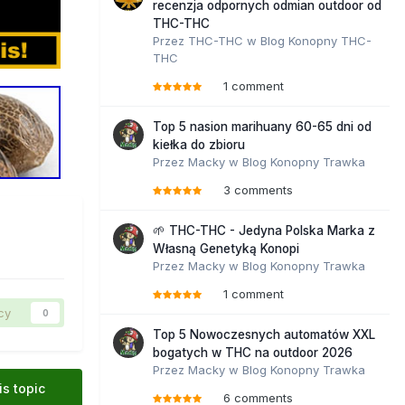
recenzja odpornych odmian outdoor od
THC-THC
Przez
THC-THC
w
Blog Konopny THC-
THC
1 comment
Top 5 nasion marihuany 60-65 dni od
kiełka do zbioru
Przez
Macky
w
Blog Konopny Trawka
3 comments
🌱 THC-THC - Jedyna Polska Marka z
Własną Genetyką Konopi
Przez
Macky
w
Blog Konopny Trawka
1 comment
cy
0
Top 5 Nowoczesnych automatów XXL
bogatych w THC na outdoor 2026
Przez
Macky
w
Blog Konopny Trawka
is topic
6 comments