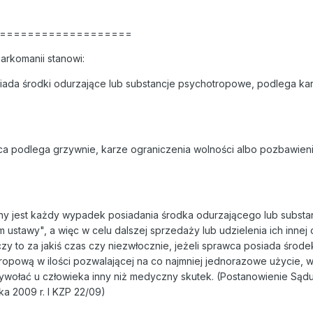
===================
narkomanii stanowi:
iada środki odurzające lub substancje psychotropowe, podlega ka
a podlega grzywnie, karze ograniczenia wolności albo pozbawieni
ny jest każdy wypadek posiadania środka odurzającego lub substan
stawy", a więc w celu dalszej sprzedaży lub udzielenia ich innej 
zy to za jakiś czas czy niezwłocznie, jeżeli sprawca posiada środe
ropową w ilości pozwalającej na co najmniej jednorazowe użycie, 
wywołać u człowieka inny niż medyczny skutek. (Postanowienie Sąd
a 2009 r. I KZP 22/09)