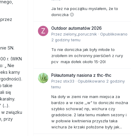
arnego,
Ja tez na początku myslałem, że to
doniczka 🙂
 przez
Outdoor automatów 2026
Przez
zielony_porucznik
·
Opublikowano
2 godziny temu
nie SN.
To nie doniczka jak były młode to
zrobiłem im ochronny pierśćień z rury
000 r. (WKN
pcv maja dołek około 15-20l
: „ Nie
deks karny
Półautomaty nasiona z thc-thc
ygodności).
Przez
stix33
·
Opublikowano
2 godziny
 takie
temu
li się
Na doły w ziemi nie mam miejsca za
karalny.
bardzo a w razie ,,w" to doniczki można
...).
szybko schować np, wichura czy
o w związku
gradobicie. 2 lata temu miałem sezony i
, przy
w połowie kwitnienia przyszła taka
wichura że krzaki położone były jak...