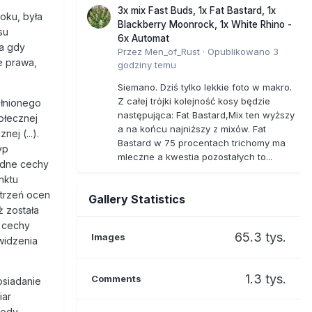
3x mix Fast Buds, 1x Fat Bastard, 1x
oku, była
Blackberry Moonrock, 1x White Rhino -
su
6x Automat
a gdy
Przez
Men_of_Rust
·
Opublikowano
3
e prawa,
godziny temu
Siemano. Dziś tylko lekkie foto w makro.
Z całej trójki kolejność kosy będzie
ełnionego
następująca: Fat Bastard,Mix ten wyższy
ołecznej
a na końcu najniższy z mixów. Fat
ej (...).
Bastard w 75 procentach trichomy ma
yp
mleczne a kwestia pozostałych to...
odne cechy
nktu
strzeń ocen
Gallery Statistics
ż została
e cechy
65.3 tys.
Images
widzenia
1.3 tys.
Comments
osiadanie
iar
kody,