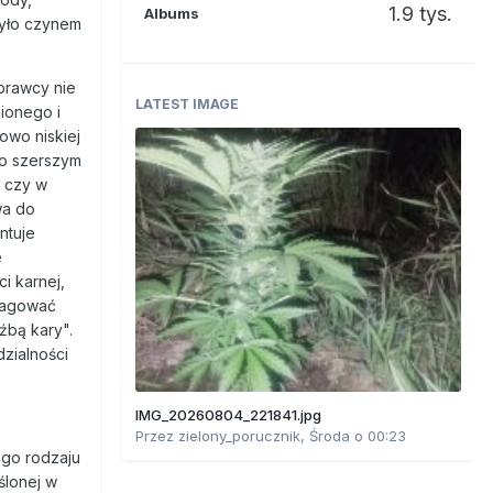
1.9 tys.
Albums
było czynem
sprawcy nie
LATEST IMAGE
ionego i
owo niskiej
 o szerszym
i czy w
wa do
ntuje
e
i karnej,
reagować
źbą kary".
dzialności
IMG_20260804_221841.jpg
Przez
zielony_porucznik
,
Środa o 00:23
ego rodzaju
ślonej w