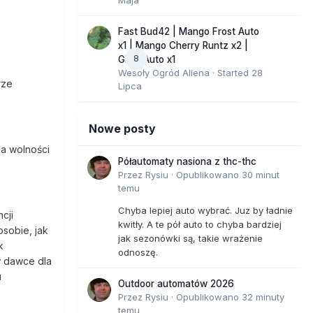
Fast Bud42 | Mango Frost Auto
x1 | Mango Cherry Runtz x2 |
8
GMO Auto x1
Wesoły Ogród Aliena
· Started
28
rze
Lipca
Nowe posty
a wolności
Półautomaty nasiona z thc-thc
Przez
Rysiu
·
Opublikowano
30 minut
temu
Chyba lepiej auto wybrać. Juz by ładnie
cji
kwitły. A te pół auto to chyba bardziej
osobie, jak
jak sezonówki są, takie wrażenie
k
odnoszę.
w dawce dla
u
Outdoor automatów 2026
Przez
Rysiu
·
Opublikowano
32 minuty
temu