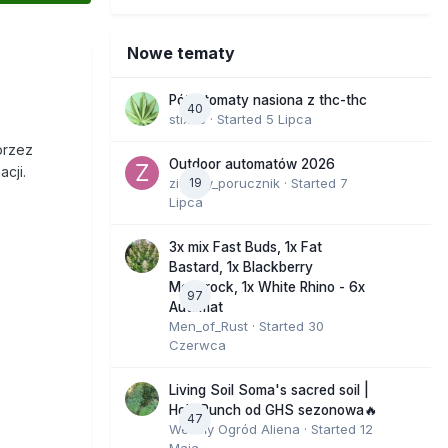
Nowe tematy
Półautomaty nasiona z thc-thc
40
stix33
· Started
5 Lipca
przez
Outdoor automatów 2026
cji.
zielony_porucznik
19
· Started
7
Lipca
3x mix Fast Buds, 1x Fat
Bastard, 1x Blackberry
Moonrock, 1x White Rhino - 6x
97
Automat
Men_of_Rust
· Started
30
Czerwca
Living Soil Soma's sacred soil |
Holy Punch od GHS sezonowa🔥
47
Wesoły Ogród Aliena
· Started
12
Maja