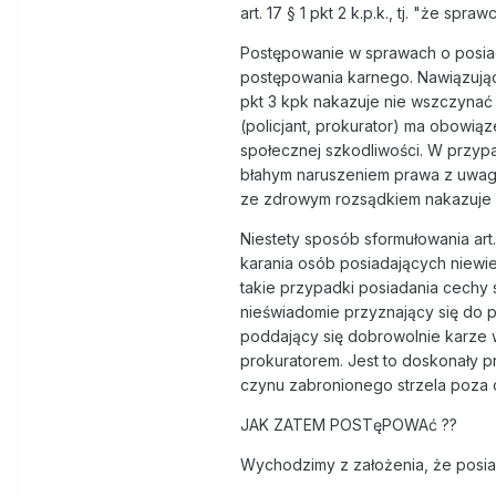
art. 17 § 1 pkt 2 k.p.k., tj. "że spr
Postępowanie w sprawach o posia
postępowania karnego. Nawiązując 
pkt 3 kpk nakazuje nie wszczyna
(policjant, prokurator) ma obowią
społecznej szkodliwości. W przypa
błahym naruszeniem prawa z uwagi 
ze zdrowym rozsądkiem nakazuje w
Niestety sposób sformułowania art
karania osób posiadających niewiel
takie przypadki posiadania cechy 
nieświadomie przyznający się do p
poddający się dobrowolnie karze w
prokuratorem. Jest to doskonały 
czynu zabronionego strzela poza c
JAK ZATEM POSTęPOWAć ??
Wychodzimy z założenia, że posiad