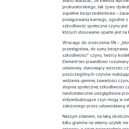
Warto wskazać, że kwestia wprowa
prokuratorskiego, tak żywo dyskut
zupełnie bezprzedmiotowa – zasadę
postępowania karnego, zgodnie z
szkodliwość społeczna czynu jest
których stosowanie oparte jest na 
Wracając do orzeczenia SN – „Isto
przestępstwa, do sumy bezprawia z
szkodliwości" czynu, twórcy kodeks
Element ten prawidłowo rozumiany
ustawowy, stanowiący wzorzec czy
poszczególnych czynów realizując
widzenia ujemnej zawartości czyn
stopnia społecznej szkodliwości c
niedostatecznie uwzględniona prz
indywidualizujące czyn mogą w os
założonego przez ustawodawcę stop
Naszym zdaniem, na taką okoliczn
kilku gramów na własny użytek nie
sprawcy, o czym powszechnie wiad