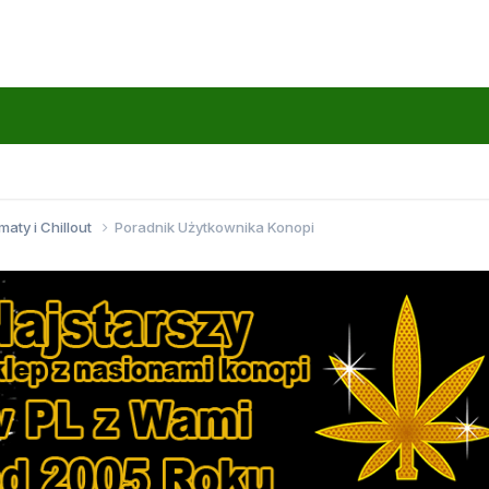
maty i Chillout
Poradnik Użytkownika Konopi