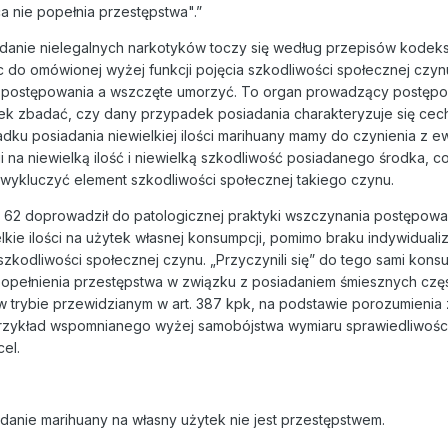
awca nie popełnia przestępstwa".”
danie nielegalnych narkotyków toczy się według przepisów kodek
do omówionej wyżej funkcji pojęcia szkodliwości społecznej czynu, 
ć postępowania a wszczęte umorzyć. To organ prowadzący postęp
zek zbadać, czy dany przypadek posiadania charakteryzuje się cec
dku posiadania niewielkiej ilości marihuany mamy do czynienia z e
na niewielką ilość i niewielką szkodliwość posiadanego środka, c
ykluczyć element szkodliwości społecznej takiego czynu.
. 62 doprowadził do patologicznej praktyki wszczynania postępowan
kie ilości na użytek własnej konsumpcji, pomimo braku indywidualiz
szkodliwości społecznej czynu. „Przyczynili się” do tego sami kons
opełnienia przestępstwa w związku z posiadaniem śmiesznych częst
 trybie przewidzianym w art. 387 kpk, na podstawie porozumienia 
przykład wspomnianego wyżej samobójstwa wymiaru sprawiedliwości
el.
anie marihuany na własny użytek nie jest przestępstwem.