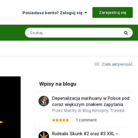
Zarejestruj się
Posiadasz konto? Zaloguj się
Cała aktywność
Wpisy na blogu
Depenalizacja marihuany w Polsce pod
coraz większym znakiem zapytania
Przez
Macky
w
Blog Konopny Trawka
1 comment
Rudealis Skunk #2 oraz #3 XXL –