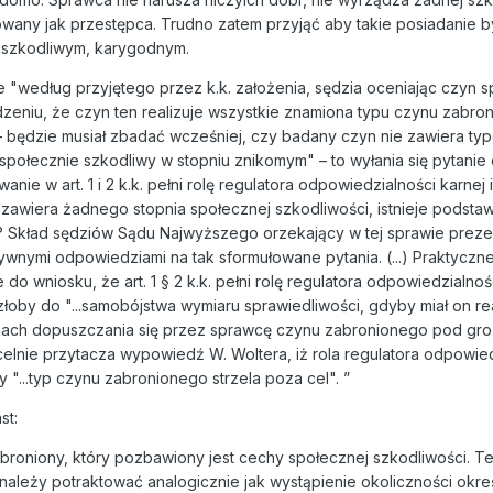
owany jak przestępca. Trudno zatem przyjąć aby takie posiadanie 
e szkodliwym, karygodnym.
że "według przyjętego przez k.k. założenia, sędzia oceniając czyn 
zeniu, że czyn ten realizuje wszystkie znamiona typu czynu zabron
 – będzie musiał zbadać wcześniej, czy badany czyn nie zawiera typ
 społecznie szkodliwy w stopniu znikomym" – to wyłania się pytanie
nie w art. 1 i 2 k.k. pełni rolę regulatora odpowiedzialności karnej 
 zawiera żadnego stopnia społecznej szkodliwości, istnieje podsta
 Skład sędziów Sądu Najwyższego orzekający w tej sprawie preze
wnymi odpowiedziami na tak sformułowane pytania. (...) Praktyczn
 wniosku, że art. 1 § 2 k.k. pełni rolę regulatora odpowiedzialnośc
oby do "...samobójstwa wymiaru sprawiedliwości, gdyby miał on 
kach dopuszczania się przez sprawcę czynu zabronionego pod gro
celnie przytacza wypowiedź W. Woltera, iż rola regulatora odpowie
"...typ czynu zabronionego strzela poza cel". ”
st:
broniony, który pozbawiony jest cechy społecznej szkodliwości. T
leży potraktować analogicznie jak wystąpienie okoliczności okre