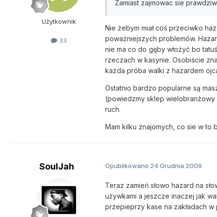
Zamiast zajmowac sie prawdziwy
Użytkownik
Nie żebym miał coś przeciwko hazar
poważniejszych problemów. Hazard 
33
nie ma co do gęby włożyć bo tatuś
rzeczach w kasynie. Osobiście znam
każda próba walki z hazardem ojc
Ostatnio bardzo popularne są masz
(powiedzmy sklep wielobranżowy w k
ruch.
Mam kilku znajomych, co sie w to b
SoulJah
Opublikowano
24 Grudnia 2009
Teraz zamień słowo hazard na słowo
używkami a jeszcze inaczej jak wal
przepieprzy kase na zakładach w p