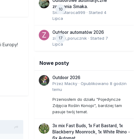
Outdoorowe automatyczne
zmagania Smaka.
10
SmakMaroca999
· Started
4
Lipca
Outdoor automatów 2026
zielony_porucznik
17
· Started
7
Lipca
i Europy!
Nowe posty
Outdoor 2026
Przez
Macky
·
Opublikowano
8 godzin
temu
Przeniosłem do działu "Pojedyncze
Zdjęcia Roślin Konopi", bardziej tam
pasuje twój temat.
3x mix Fast Buds, 1x Fat Bastard, 1x
Blackberry Moonrock, 1x White Rhino -
6x Automat