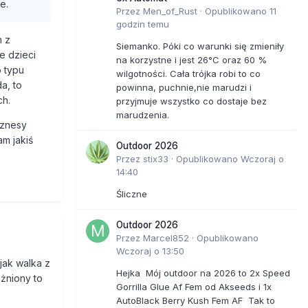
e.
Przez
Men_of_Rust
·
Opublikowano
11
godzin temu
n z
Siemanko. Póki co warunki się zmieniły
e dzieci
na korzystne i jest 26°C oraz 60 %
 typu
wilgotności. Cała trójka robi to co
a, to
powinna, puchnie,nie marudzi i
ch.
przyjmuje wszystko co dostaje bez
marudzenia.
iznesy
am jakiś
Outdoor 2026
Przez
stix33
·
Opublikowano
Wczoraj o
14:40
Śliczne
Outdoor 2026
Przez
Marcel852
·
Opublikowano
Wczoraj o 13:50
jak walka z
Hejka Mój outdoor na 2026 to 2x Speed
eżniony to
Gorrilla Glue Af Fem od Akseeds i 1x
AutoBlack Berry Kush Fem AF Tak to