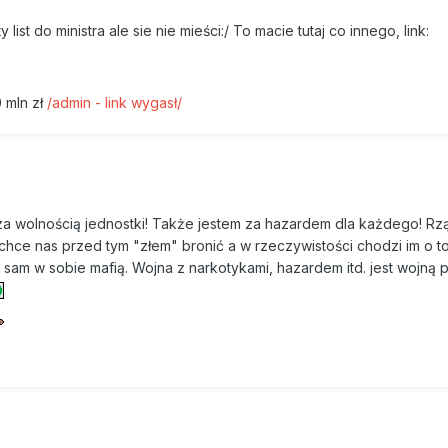
list do ministra ale sie nie mieści:/ To macie tutaj co innego, link:
 mln zł
/admin - link wygasł/
 za wolnością jednostki! Także jestem za hazardem dla każdego! R
hce nas przed tym "złem" bronić a w rzeczywistości chodzi im o t
t sam w sobie mafią. Wojna z narkotykami, hazardem itd. jest wojną