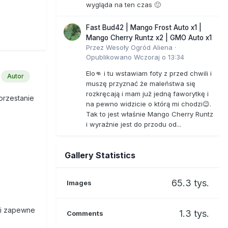
wygląda na ten czas 🙂
Fast Bud42 | Mango Frost Auto x1 |
Mango Cherry Runtz x2 | GMO Auto x1
Przez
Wesoły Ogród Aliena
·
Opublikowano
Wczoraj o 13:34
Elo👊 i tu wstawiam foty z przed chwili i
Autor
muszę przyznać że maleństwa się
rozkręcają i mam już jedną faworytkę i
przestanie
na pewno widzicie o którą mi chodzi😉.
Tak to jest właśnie Mango Cherry Runtz
i wyraźnie jest do przodu od...
Gallery Statistics
65.3 tys.
Images
 i zapewne
1.3 tys.
Comments