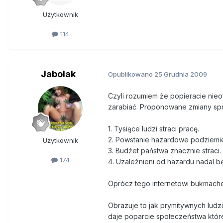
Użytkownik
114
Jabolak
Opublikowano
25 Grudnia 2009
Czyli rozumiem że popieracie nieo
zarabiać. Proponowane zmiany spr
1. Tysiące ludzi straci pracę.
2. Powstanie hazardowe podziemi
Użytkownik
3. Budżet państwa znacznie straci.
174
4. Uzależnieni od hazardu nadal b
Oprócz tego internetowi bukmache
Obrazuje to jak prymitywnych ludz
daje poparcie społeczeństwa które 