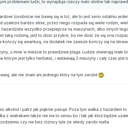
mi problemami ludzi, to wynajduja rzeczy malo istotne tak naprawd
dowi (osobiście nie bawię się w to), ale to jest serio ostatnio jede
uzależni bardzo silnie, przez niego rozpada się wiele rodzin, wiel
 hazardzista wszystko przepieprza na maszynach, albo innych tego
 taką rodzinę, jest to dość przykre, bo nie dość że się ona rozpad
a kończy się awanturą, na dodatek nie zawsze kończy się na słowa
yny, u mnie w mieście to prawdziwa plaga. Ludzie otwierają małe b
tórym jest tylko herbata), i wstawiają 2 maszyny i cały czas jest t
awią, ale nie znam ani jednego który na tym zarobił
 alkohol i patrz jak pięknie pasuje. Poza tym walka z hazardem to 
ka z wiatrakami także nie ma to sensu bo i tak jak ktoś będzie uzal
odziemiu czy nie bez różnicy tyle że wtedy zarobi mafia.