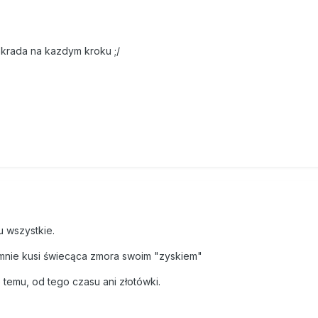
okrada na kazdym kroku ;/
u wszystkie.
 mnie kusi świecąca zmora swoim "zyskiem"
e temu, od tego czasu ani złotówki.