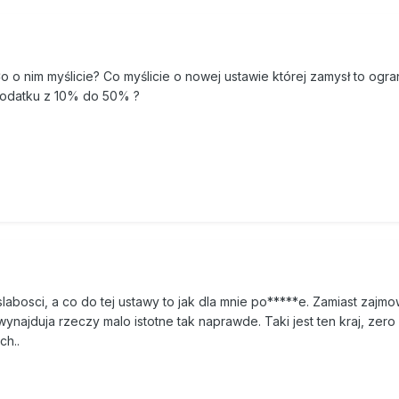
o o nim myślicie? Co myślicie o nowej ustawie której zamysł to ogra
odatku z 10% do 50% ?
abosci, a co do tej ustawy to jak dla mnie po*****e. Zamiast zajmo
ynajduja rzeczy malo istotne tak naprawde. Taki jest ten kraj, zero 
ch..