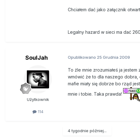
Chciałem dać jako załącznik otwarty 
Legalny hazard w sieci ma dać 260
SoulJah
Opublikowano
25 Grudnia 2009
To źle mnie zrozumiałeś ja jestem
wmówić że to dla naszego dobra, c
mafie miały się dobrze bo rząd jes
mnie i tobie. Taka prawda!
Użytkownik
114
4 tygodnie później...