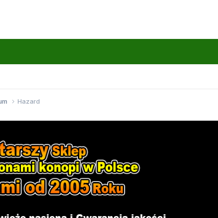
wum
Hazard