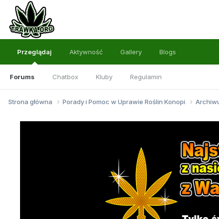
Przeglądaj
Aktywność
Gallery
Blogs
Forums
Chatbox
Kluby
Regulamin
Strona główna
Porady i Pomoc w Uprawie Roślin Konopi
Archi