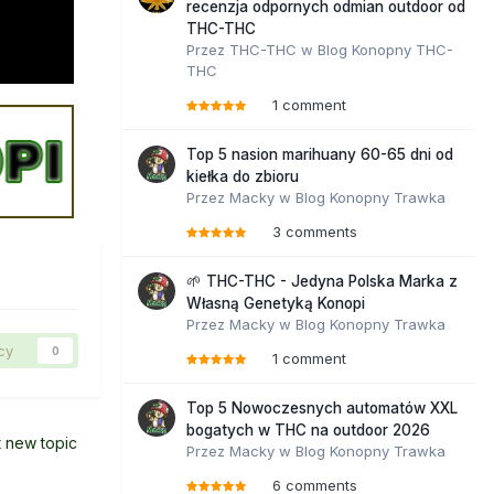
recenzja odpornych odmian outdoor od
THC-THC
Przez
THC-THC
w
Blog Konopny THC-
THC
1 comment
Top 5 nasion marihuany 60-65 dni od
kiełka do zbioru
Przez
Macky
w
Blog Konopny Trawka
3 comments
🌱 THC-THC - Jedyna Polska Marka z
Własną Genetyką Konopi
Przez
Macky
w
Blog Konopny Trawka
cy
0
1 comment
Top 5 Nowoczesnych automatów XXL
bogatych w THC na outdoor 2026
t new topic
Przez
Macky
w
Blog Konopny Trawka
6 comments