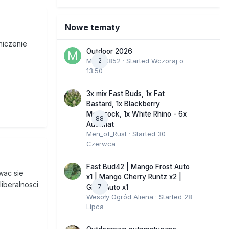
Nowe tematy
niczenie
Outdoor 2026
Marcel852
2
· Started
Wczoraj o
13:50
3x mix Fast Buds, 1x Fat
Bastard, 1x Blackberry
Moonrock, 1x White Rhino - 6x
88
Automat
Men_of_Rust
· Started
30
Czerwca
Fast Bud42 | Mango Frost Auto
wac sie
x1 | Mango Cherry Runtz x2 |
liberalnosci
7
GMO Auto x1
Wesoły Ogród Aliena
· Started
28
Lipca