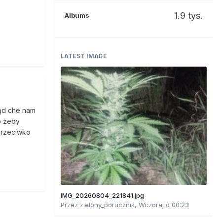
1.9 tys.
Albums
LATEST IMAGE
ząd che nam
o żeby
 przeciwko
IMG_20260804_221841.jpg
Przez
zielony_porucznik
,
Wczoraj o 00:23