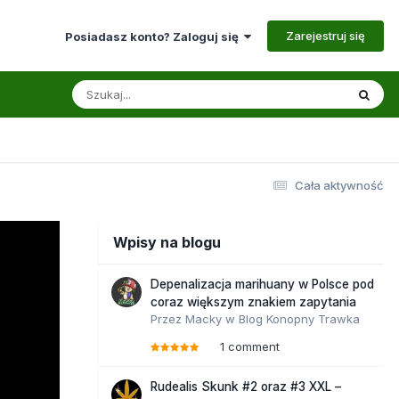
Zarejestruj się
Posiadasz konto? Zaloguj się
Cała aktywność
Wpisy na blogu
Depenalizacja marihuany w Polsce pod
coraz większym znakiem zapytania
Przez
Macky
w
Blog Konopny Trawka
1 comment
Rudealis Skunk #2 oraz #3 XXL –