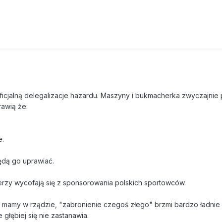
ficjalną delegalizacje hazardu. Maszyny i bukmacherka zwyczajnie 
awią że:
e.
ędą go uprawiać.
rzy wycofają się z sponsorowania polskich sportowców.
i mamy w rządzie, "zabronienie czegoś złego" brzmi bardzo ładnie
głębiej się nie zastanawia.